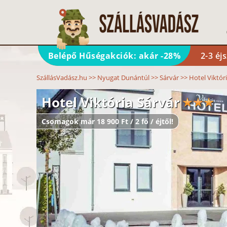
Belépő Hűségakciók: akár -28%
2-3 éj
SzállásVadász.hu
>>
Nyugat Dunántúl
>>
Sárvár
>>
Hotel Viktór
Hotel Viktória Sárvár
Csomagok már 18 900 Ft / 2 fő / éjtől!