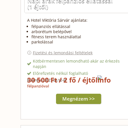
Napi árak félpanziós ellátással
(1 éjtől)
A Hotel Viktória Sárvár ajánlata:
félpanziós ellátással
arborétum belépővel
fitness terem használattal
parkolással
Fizetési és lemondási feltételek
Kötbérmentesen lemondható akár az érkezés
napján
Előrefizetés nélkül foglalható
30 500 Ft / 2 fő / éjtől
Érvényes: 2027.03.12-ig
félpanzióval
Megnézem >>