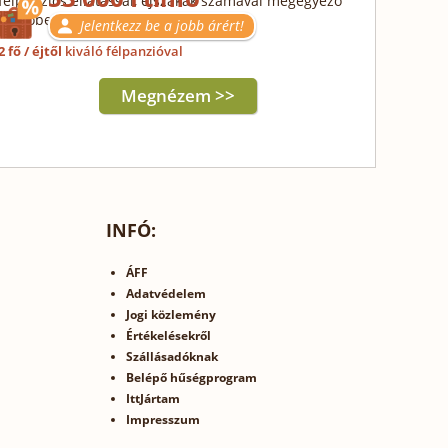
félpanziós ellátással, éjszakák számával megegyező
fürdőbelépővel
Jelentkezz be a jobb árért!
2 fő / éjtől
kiváló félpanzióval
Megnézem >>
INFÓ:
ÁFF
Adatvédelem
Jogi közlemény
Értékelésekről
Szállásadóknak
Belépő hűségprogram
IttJártam
Impresszum