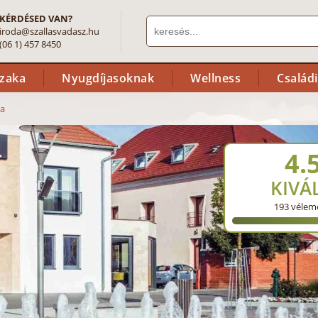
KÉRDÉSED VAN?
iroda@szallasvadasz.hu
(06 1) 457 8450
szaka
Nyugdíjasoknak
Wellness
Család
ia
4.
KIVÁ
193
vélem