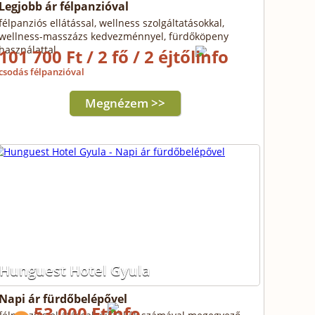
Legjobb ár félpanzióval
félpanziós ellátással, wellness szolgáltatásokkal,
wellness-masszázs kedvezménnyel, fürdőköpeny
használattal
101 700 Ft / 2 fő / 2 éjtől
csodás félpanzióval
Megnézem >>
Hunguest Hotel Gyula
Napi ár fürdőbelépővel
53 000 Ft