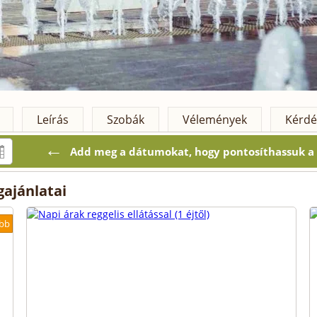
Leírás
Szobák
Vélemények
Kérdé
←
Add meg a dátumokat, hogy pontosíthassuk a k
gajánlatai
bb