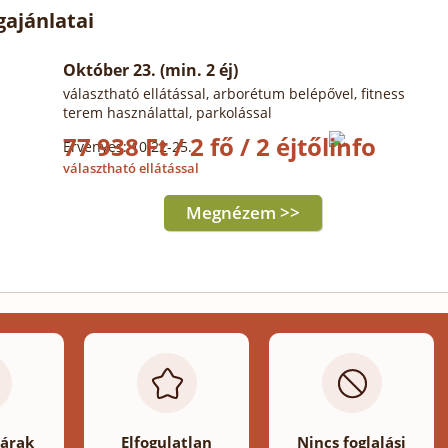
gajánlatai
Október 23. (min. 2 éj)
választható ellátással, arborétum belépővel, fitness
terem használattal, parkolással
77 938 Ft / 2 fő / 2 éjtől
Érvényes: 10.22-25.
választható ellátással
Megnézem >>
 árak
Elfogulatlan
Nincs foglalási