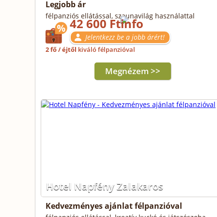
Legjobb ár
félpanziós ellátással, szaunavilág használattal
42 600 Ft
Jelentkezz be a jobb árért!
2 fő / éjtől
kiváló félpanzióval
Megnézem >>
Hotel Napfény Zalakaros
Kedvezményes ajánlat félpanzióval