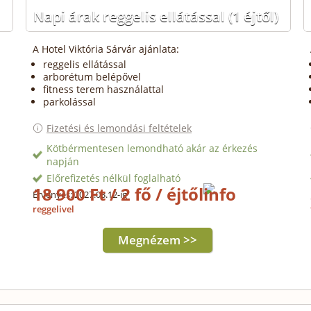
Napi árak reggelis ellátással
(1 éjtől)
A Hotel Viktória Sárvár ajánlata:
reggelis ellátással
arborétum belépővel
fitness terem használattal
parkolással
Fizetési és lemondási feltételek
Kötbérmentesen lemondható akár az érkezés
napján
Előrefizetés nélkül foglalható
18 900 Ft / 2 fő / éjtől
Érvényes: 2027.03.12-ig
reggelivel
Megnézem >>