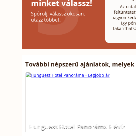
minket válassz!
Az olda
feltüntetet
Spórolj, válassz okosan,
nagyon kedv
utazz többet.
így pén
takaríthats
További népszerű ajánlatok, melyek
Hunguest Hotel Panoráma Hévíz