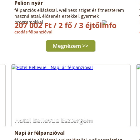
Pelion nyár
félpanziós ellátással, wellness sziget és fitneszterem
használattal, élőzenés estekkel, gyermek
programokkal
207 002 Ft / 2 fő / 3 éjtől
csodás félpanzióval
Megnézem >>
Hotel Bellevue Esztergom
Napi ár félpanzióval