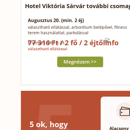
Hotel Viktória Sárvár további csoma
Augusztus 20. (min. 2 éj)
választható ellátással, arborétum belépővel, fitness
terem használattal, parkolással
77 316 Ft / 2 fő / 2 éjtől
Érvényes: 08.19-23.
választható ellátással
Megnézem >>
5 ok, hogy
Alacsony