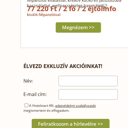
félpanziós ellátással, kreatív kuckó és játszószoba
használattal, wellnessrészleg használattal
77 220 Ft / 2 fő / 2 éjtől
kiváló félpanzióval
Megnézem >>
ÉLVEZD EXKLUZÍV AKCIÓINKAT!
Név:
E-mail cím:
A Hotelstart Kft.
adatvédelmi szabályzatát
megismertem és elfogadom.