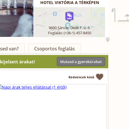
HOTEL VIKTÓRIA A TÉRKÉPEN
9600
Sárvár
,
Deák F. u. 6.
Foglalás: (+36-1) 457-8450
sed van?
Csoportos foglalás
ijelzett árakat!
Mutasd a gyerekárakat
Kedvencek közé