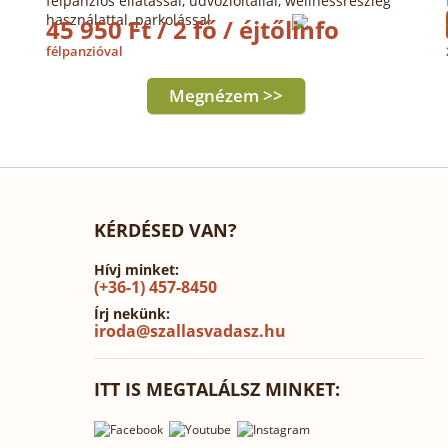
félpanziós ellátással, üdvözlőitallal, wellnessrészleg
használattal, parkolással
45 950 Ft / 2 fő / éjtől
félpanzióval
Megnézem >>
KÉRDÉSED VAN?
Hívj minket:
(+36-1) 457-8450
Írj nekünk:
iroda@szallasvadasz.hu
ITT IS MEGTALÁLSZ MINKET: