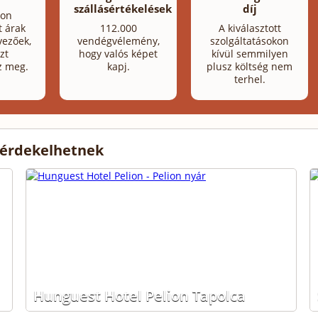
szállásértékelések
díj
lon
t árak
112.000
A kiválasztott
ezőek,
vendégvélemény,
szolgáltatásokon
zt
hogy valós képet
kívül semmilyen
z meg.
kapj.
plusz költség nem
terhel.
 érdekelhetnek
Hunguest Hotel Pelion Tapolca