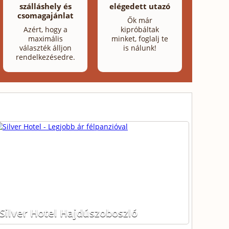
szálláshely és
elégedett utazó
csomagajánlat
Ők már
Azért, hogy a
kipróbáltak
maximális
minket, foglalj te
választék álljon
is nálunk!
rendelkezésedre.
Silver Hotel Hajdúszoboszló