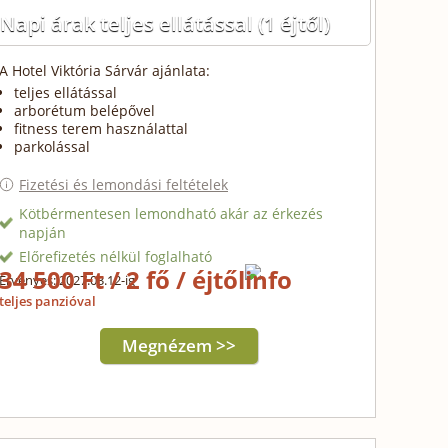
Napi árak teljes ellátással
(1 éjtől)
A Hotel Viktória Sárvár ajánlata:
teljes ellátással
arborétum belépővel
fitness terem használattal
parkolással
Fizetési és lemondási feltételek
Kötbérmentesen lemondható akár az érkezés
napján
Előrefizetés nélkül foglalható
34 500 Ft / 2 fő / éjtől
Érvényes: 2027.03.12-ig
teljes panzióval
Megnézem >>