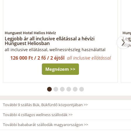
Hunguest Hotel Helios Hévíz
Hung
Legjobb ár all inclusive ellátással a hévízi
Leg
Hunguest Heliosban
félp
all inclusive ellátással, wellnessrészleg használattal
126 000 Ft / 2 fő / 2 éjtől
all inclusive ellátással
Megnézem >>
További 9 szállás Bük, Bükfürdő központjában >>
További 4 csillagos wellness szállodák >>
További bababarát szállodák magyarországon >>