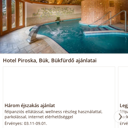
Hotel Piroska, Bük, Bükfürdő ajánlatai
Három éjszakás ajánlat
Legj
félpanziós ellátással, wellness részleg használattal,
félp
parkolással, internet elérhetőséggel
park
Érvényes: 03.11-09.01.
Érvé