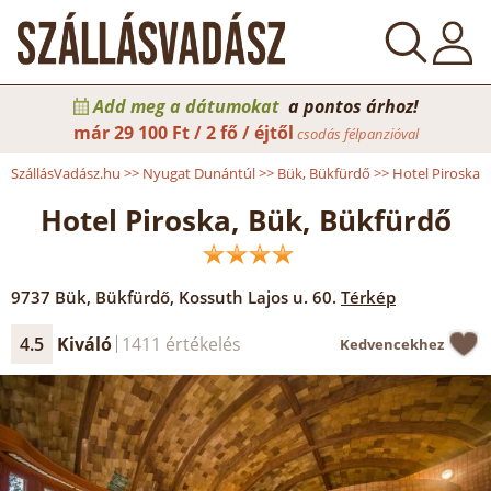
Add meg a dátumokat
a pontos árhoz!
már
29 100 Ft / 2 fő / éjtől
csodás félpanzióval
SzállásVadász.hu
>>
Nyugat Dunántúl
>>
Bük, Bükfürdő
>>
Hotel Piroska
Hotel Piroska, Bük, Bükfürdő
9737
Bük, Bükfürdő
,
Kossuth Lajos u. 60.
Térkép
4.5
Kiváló
1411 értékelés
Kedvencekhez