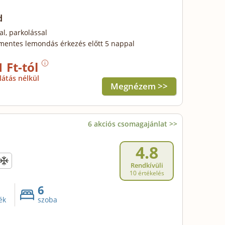
d
al, parkolással
mentes lemondás érkezés előtt 5 nappal
1 Ft-tól
látás nélkül
Megnézem >>
6 akciós csomagajánlat >>
4.8
Rendkívüli
10 értékelés
6
ék
szoba