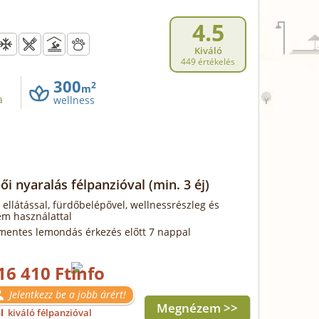
4.5
Kiváló
449 értékelés
300
2
m
a
wellness
ői nyaralás félpanzióval
(min. 3 éj)
 ellátással, fürdőbelépővel, wellnessrészleg és
em használattal
mentes lemondás érkezés előtt 7 nappal
16 410 Ft
Jelentkezz be a jobb árért!
Megnézem >>
ől
kiváló félpanzióval