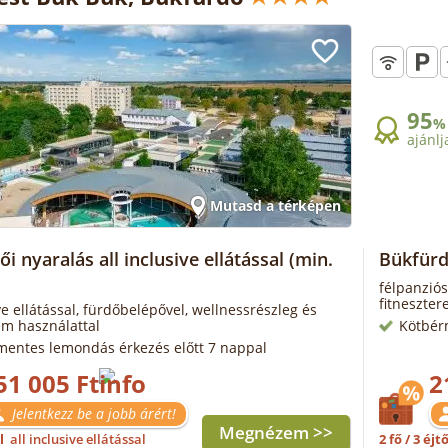
95
%
ajánlj
Mutasd a térképen
i nyaralás all inclusive ellátással
(min.
Bükfürd
félpanziós
fitneszter
ive ellátással, fürdőbelépővel, wellnessrészleg és
em használattal
Kötbér
mentes lemondás érkezés előtt 7 nappal
51 005 Ft
2
Jelentkezz be a jobb árért!
Megnézem >>
ől
all inclusive ellátással
2 fő / 3 éjt