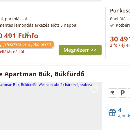
Pünkös
al, parkolással
önellátáss
mentes lemondás érkezés előtt 5 nappal
Kötbér
0 491 Ft
30 49
Jelentkezz be a jobb árért!
2 fő / éj
el
Megnézem >>
ellátás nélkül
te Apartman Bük, Bükfürdő
4
ajánd