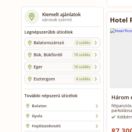
Kiemelt ajánlatok
Hotel 
városok szerint
Legnépszerűbb úticélok
Balatonszárszó
2 szállás
Bük, Bükfürdő
10 szállás
Eger
16 szállás
Esztergom
4 szállás
További népszerű úticélok
Három é
félpanziós
Balaton
parkolássa
Gyula
Kötbér
Hajdúszoboszló
87 300