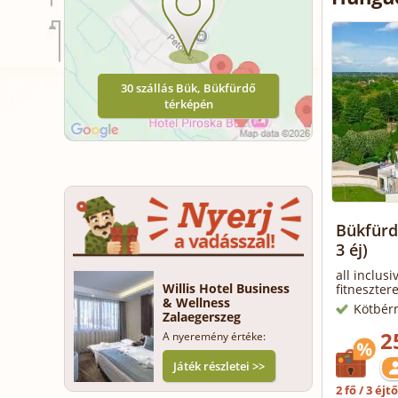
30 szállás Bük, Bükfürdő
térképén
Bükfürdő
3 éj)
all inclus
Willis Hotel Business
fitneszter
& Wellness
Kötbér
Zalaegerszeg
2
A nyeremény értéke:
Játék részletei >>
2 fő / 3 éjt