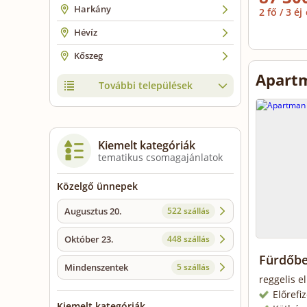
Harkány
2 fő / 3 éj
Hévíz
Kőszeg
Apartm
További települések
Kiemelt kategóriák
tematikus csomagajánlatok
Közelgő ünnepek
Augusztus 20.
522 szállás
Október 23.
448 szállás
Fürdőbe
Mindenszentek
5 szállás
reggelis e
Előrefi
Kiemelt kategóriák