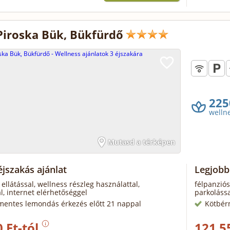
Piroska Bük, Bükfürdő
225
welln
Mutasd a térképen
jszakás ajánlat
Legjobb
 ellátással, wellness részleg használattal,
félpanziós
l, internet elérhetőséggel
parkolássa
mentes lemondás érkezés előtt 21 nappal
Kötbér
 Ft-tól
121 5