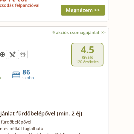
csodás félpanzióval
Megnézem >>
9 akciós csomagajánlat >>
4.5
Kiváló
120 értékelés
86
a
szoba
ajánlat fürdőbelépővel
(min. 2 éj)
, fürdőbelépővel
zetés nélkül foglalható