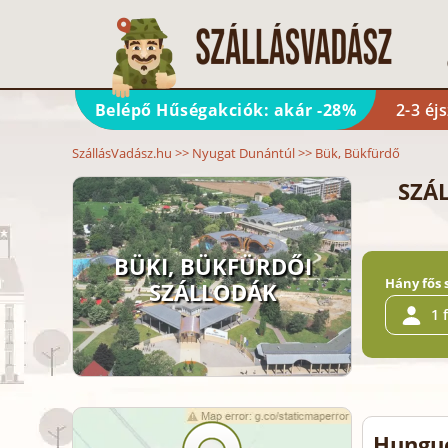
Belépő Hűségakciók: akár -28%
2-3 éj
SzállásVadász.hu
>>
Nyugat Dunántúl
>>
Bük, Bükfürdő
SZÁ
BÜKI, BÜKFÜRDŐI
Hány fős 
SZÁLLODÁK
1 
Hungue