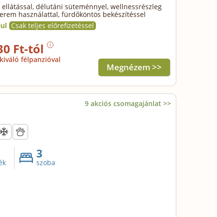
 ellátással, délutáni süteménnyel, wellnessrészleg
terem használattal, fürdőköntös bekészítéssel
ul
Csak teljes előrefizetéssel
30 Ft-tól
kiváló félpanzióval
Megnézem >>
9 akciós csomagajánlat >>
3
ék
szoba