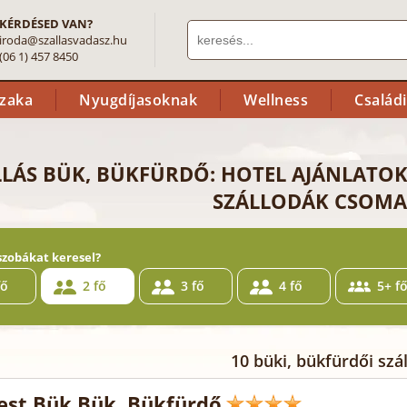
KÉRDÉSED VAN?
iroda@szallasvadasz.hu
(06 1) 457 8450
szaka
Nyugdíjasoknak
Wellness
Család
LLÁS BÜK, BÜKFÜRDŐ: HOTEL AJÁNLATOK
SZÁLLODÁK CSOMA
szobákat keresel?
fő
2 fő
3 fő
4 fő
5+ f
10 büki, bükfürdői szál
st Bük Bük, Bükfürdő