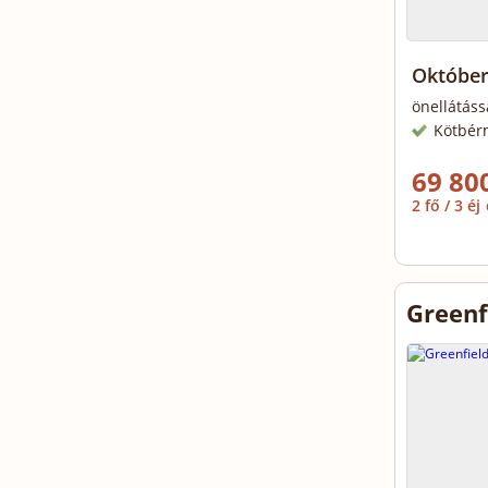
Október
önellátáss
Kötbér
69 800
2 fő / 3 éj
Greenf