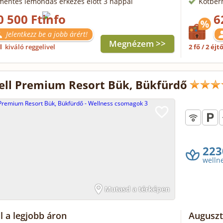
mentes lemondás érkezés előtt 3 nappal
Kötbér
0 500 Ft
6
Jelentkezz be a jobb árért!
Megnézem >>
ől
kiváló reggelivel
2 fő / 2 éjt
ll Premium Resort Bük, Bükfürdő
223
welln
Mutasd a térképen
l a legjobb áron
Augusztu