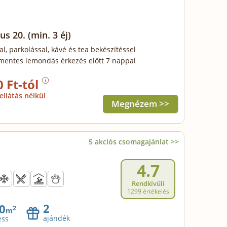
us 20.
(min. 3 éj)
al, parkolással, kávé és tea bekészítéssel
mentes lemondás érkezés előtt 7 nappal
0 Ft-tól
ellátás nélkül
Megnézem >>
5 akciós csomagajánlat >>
4.7
Rendkívüli
1299 értékelés
2
0
2
m
ajándék
ess