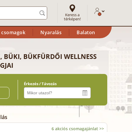
Keress a
térképen!
i csomagok
Nyaralás
Balaton
, BÜKI, BÜKFÜRDŐI WELLNESS
GJAI
Érkezés / Távozás
ő
lás
6 akciós csomagajánlat >>