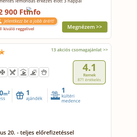
mentes lemondás érkezés előtt 3 nappal
2 900 Ft
Jelentkezz be a jobb árért!
Megnézem >>
ől
kiváló reggelivel
13 akciós csomagajánlat >>
4.1
Remek
871 értékelés
1
1
0
2
m
kültéri
ajándék
ess
medence
s 20. - teljes előrefizetéssel