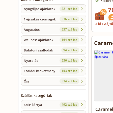
Kötbér
7
Nyugdíjas ajánlatok
221 szállás
1 éjszakás csomagok
536 szállás
2 fő / 2 éjt
Augusztus
537 szállás
Wellness ajánlatok
164 szállás
Carame
Balatoni szállodák
94 szállás
Nyaralás
536 szállás
Családi kedvezmény
153 szállás
Ősz
534 szállás
Szállás kategóriák
SZÉP kártya
492 szállás
Caramel