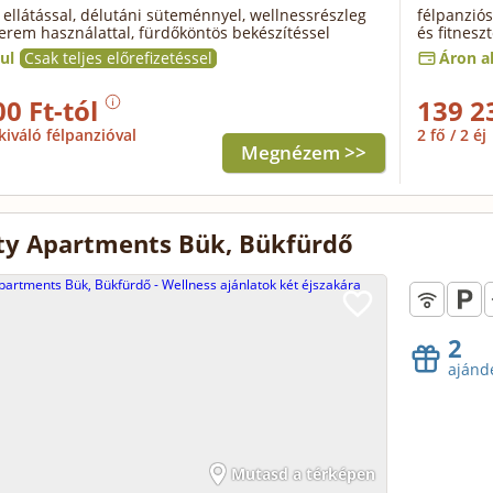
 ellátással, délutáni süteménnyel, wellnessrészleg
félpanziós
terem használattal, fürdőköntös bekészítéssel
és fitnesz
ul
Csak teljes előrefizetéssel
Áron al
00 Ft-tól
139 2
kiváló félpanzióval
2 fő / 2 éj
Megnézem >>
ty Apartments Bük, Bükfürdő
2
ajánd
Mutasd a térképen