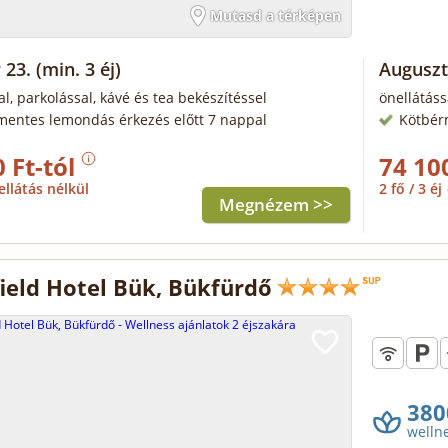
Mutasd a térképen
 23.
(min. 3 éj)
Auguszt
al, parkolással, kávé és tea bekészítéssel
önellátáss
mentes lemondás érkezés előtt 7 nappal
Kötbér
 Ft-tól
74 10
ellátás nélkül
2 fő / 3 éj
Megnézem >>
ield Hotel Bük, Bükfürdő
380
welln