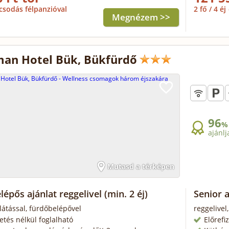
csodás félpanzióval
2 fő / 4 éj
Megnézem >>
an Hotel Bük, Bükfürdő
96
%
ajánlj
Mutasd a térképen
lépős ajánlat reggelivel
(min. 2 éj)
Senior 
llátással, fürdőbelépővel
reggelivel
zetés nélkül foglalható
Előrefi