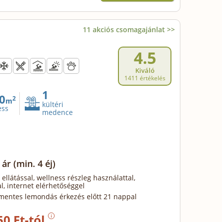
11 akciós csomagajánlat >>
4.5
Kiváló
1411 értékelés
1
0
2
m
kültéri
ess
medence
 ár
(min. 4 éj)
 ellátással, wellness részleg használattal,
l, internet elérhetőséggel
mentes lemondás érkezés előtt 21 nappal
50 Ft-tól