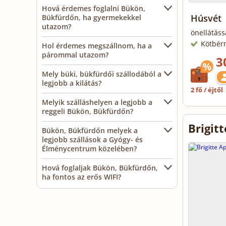
Hová érdemes foglalni Bükön,
Húsvét
Bükfürdőn, ha gyermekekkel
utazom?
önellátáss
Kötbér
Hol érdemes megszállnom, ha a
párommal utazom?
3
Mely büki, bükfürdői szállodából a
legjobb a kilátás?
2 fő / éjtől
Melyik szálláshelyen a legjobb a
reggeli Bükön, Bükfürdőn?
Brigit
Bükön, Bükfürdőn melyek a
legjobb szállások a Gyógy- és
Élménycentrum közelében?
Hová foglaljak Bükön, Bükfürdőn,
ha fontos az erős WIFI?