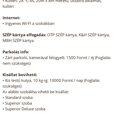
• Kültéri: 28 °C-os, 20m x 8m méretű, úszásra alkalmas,
kültéri
Internet:
• Ingyenes WI-FI a szobákban
SZÉP kártya elfogadás:
OTP SZÉP kártya, K&H SZÉP kártya,
MBH SZÉP kártya
Parkolás info:
• Zárt parkoló, kamerával felügyelt: 1500 Forint / éj (Foglalás
nem szükséges)
Kisállat bevihető:
• Kis testű kutya, 10 kg-ig: 10000 Forint / nap (Foglalás
szükséges)
Az alábbi szobákba vihető be kisállat:
• Standard szoba
• Superior szoba
• Superior Deluxe szoba