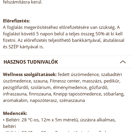
felszámításra kerül.
Előrefizetés:
A foglalás megerősítéséhez előrefizetésére van szükség. A
foglalást követő 5 napon belül a teljes összeg 50%-át ki kell
fizetni. Az előrefizetés teljesíthető bankkártyával, átutalással
és SZÉP kártyával is.
HASZNOS TUDNIVALÓK
Wellness szolgáltatások:
fedett úszómedence, szabadtéri
úszómedence, szauna, Fitnessz center, masszázs, pedikűr,
pezsgőfürdő, szolárium, élménymedence, gőzfürdő,
infraszauna, finnszauna, Kneipp taposómedence, sóbarlang,
aromakabin, napozóterasz, szénaszauna
Medencék:
• Beltéri: 28 °C-os, 12m x 5m méretű, úszásra alkalmas,
beltéri