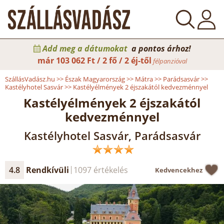
Add meg a dátumokat
a pontos árhoz!
már
103 062 Ft / 2 fő / 2 éj-től
félpanzióval
SzállásVadász.hu
>>
Észak Magyarország
>>
Mátra
>>
Parádsasvár
>>
Kastélyhotel Sasvár
>>
Kastélyélmények 2 éjszakától kedvezménnyel
Kastélyélmények 2 éjszakától
kedvezménnyel
Kastélyhotel Sasvár, Parádsasvár
4.8
Rendkívüli
1097 értékelés
Kedvencekhez