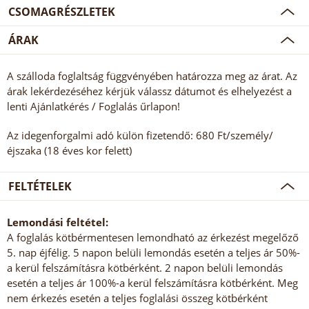
CSOMAGRÉSZLETEK
ÁRAK
A szálloda foglaltság függvényében határozza meg az árat. Az
árak lekérdezéséhez kérjük válassz dátumot és elhelyezést a
lenti Ajánlatkérés / Foglalás űrlapon!
Az idegenforgalmi adó külön fizetendő: 680 Ft/személy/
éjszaka (18 éves kor felett)
FELTÉTELEK
Lemondási feltétel:
A foglalás kötbérmentesen lemondható az érkezést megelőző
5. nap éjfélig. 5 napon belüli lemondás esetén a teljes ár 50%-
a kerül felszámításra kötbérként. 2 napon belüli lemondás
esetén a teljes ár 100%-a kerül felszámításra kötbérként. Meg
nem érkezés esetén a teljes foglalási összeg kötbérként