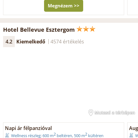
Megnézem >>
Hotel Bellevue Esztergom
4.2
Kiemelkedő
4574 értékelés
Mutasd a térképen
Napi ár félpanzióval
Aug
2
2
Wellness részleg: 600 m
beltéren, 500 m
kültéren
W