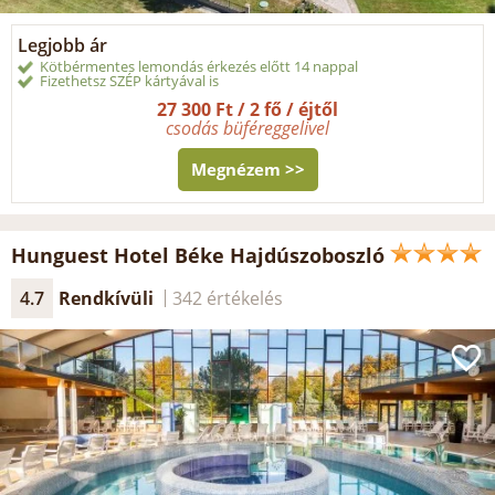
Legjobb ár
Kötbérmentes lemondás érkezés előtt 14 nappal
Fizethetsz SZÉP kártyával is
27 300 Ft / 2 fő / éjtől
csodás büféreggelivel
Megnézem >>
Hunguest Hotel Béke Hajdúszoboszló
4.7
Rendkívüli
342 értékelés