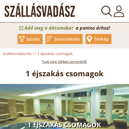
Add meg a dátumokat
a pontos árhoz!
Szűrés
Sorrendezés
Térkép
SzállásVadász.hu
>>
1 éjszakás csomagok
Tudj meg többet sorrendről!
1 éjszakás csomagok
1 ÉJSZAKÁS CSOMAGOK