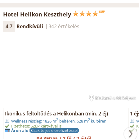
Hotel Helikon Keszthely
4.7
Rendkívüli
342 értékelés
Mutasd a térképen
Ikonikus feltöltődés a Helikonban (min. 2 éj)
1 é
2
2
Wellness részleg: 1826 m
beltéren, 628 m
kültéren
W
Fizethetsz SZÉP kártyával is
K
F
Áron alul
Csak teljes előrefizetéssel
94 350 Ft / 2 fő / 2 éjtől