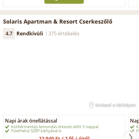
Solaris Apartman & Resort Cserkeszőlő
4.7
Rendkívüli
375 értékelés
Mutasd a térképen
Napi árak önellátással
Nap
Kötbérmentes lemondás érkezés előtt 5 nappal
K
Fizethetsz SZÉP kártyával is
F
22 940 Ft / 2 fő / éjtől