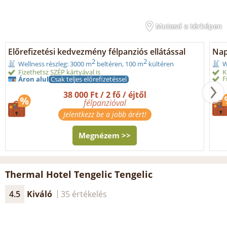
Mutasd a térképen
Előrefizetési kedvezmény félpanziós ellátással
Nap
2
2
Wellness részleg: 3000 m
beltéren, 100 m
kültéren
W
Fizethetsz SZÉP kártyával is
K
F
Áron alul
Csak teljes előrefizetéssel
38 000 Ft / 2 fő / éjtől
félpanzióval
Jelentkezz be a jobb árért!
Megnézem >>
Thermal Hotel Tengelic Tengelic
4.5
Kiváló
35 értékelés