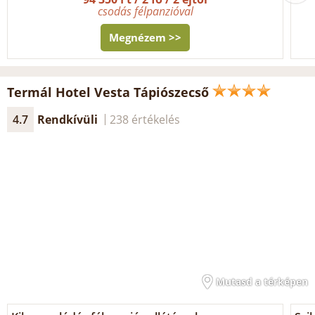
csodás félpanzióval
Megnézem >>
Termál Hotel Vesta Tápiószecső
4.7
Rendkívüli
238 értékelés
Mutasd a térképen