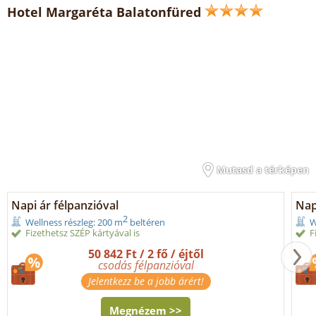
Hotel Margaréta Balatonfüred
Mutasd a térképen
Napi ár félpanzióval
Nap
2
Wellness részleg: 200 m
beltéren
W
Fizethetsz SZÉP kártyával is
F
50 842 Ft / 2 fő / éjtől
csodás félpanzióval
Jelentkezz be a jobb árért!
Megnézem >>