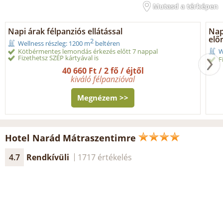
Mutasd a térképen
Napi árak félpanziós ellátással
Napi
elő
2
Wellness részleg: 1200 m
beltéren
Kötbérmentes lemondás érkezés előtt 7 nappal
W
Fizethetsz SZÉP kártyával is
F
40 660 Ft / 2 fő / éjtől
kiváló félpanzióval
Megnézem >>
Hotel Narád Mátraszentimre
4.7
Rendkívüli
1717 értékelés