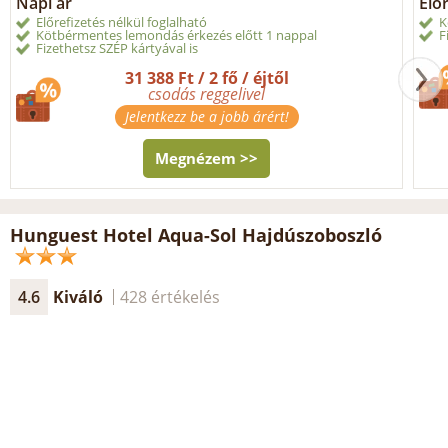
Napi ár
Elő
Előrefizetés nélkül foglalható
K
Kötbérmentes lemondás érkezés előtt 1 nappal
F
Fizethetsz SZÉP kártyával is
31 388 Ft / 2 fő / éjtől
csodás reggelivel
Jelentkezz be a jobb árért!
Megnézem >>
Hunguest Hotel Aqua-Sol Hajdúszoboszló
4.6
Kiváló
428 értékelés