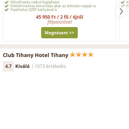
Előrefizetés nélkül foglalható
K
Kötbérmentes lemondás akár az érkezés napján is
F
Fizethetsz SZÉP kártyával is
45 950 Ft / 2 fő / éjtől
félpanzióval
Megnézem >>
Club Tihany Hotel Tihany
4.7
Kiváló
1073 értékelés