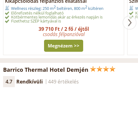
Kikapcsolódás félpanziós ellátással
Szil
2
2
Wellness részleg: 250 m
beltéren, 800 m
kültéren
W
Előrefizetés nélkül foglalható
K
Kötbérmentes lemondás akár az érkezés napján is
F
Fizethetsz SZÉP kártyával is
39 710 Ft / 2 fő / éjtől
csodás félpanzióval
Megnézem >>
Barrico Thermal Hotel Demjén
4.7
Rendkívüli
449 értékelés