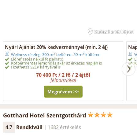
Mutasd a térképen
Nyári Ajánlat 20% kedvezménnyel (min. 2 éj)
Nap
2
2
Wellness részleg: 300 m
beltéren, 50 m
kültéren
W
Előrefizetés nélkül foglalható
E
Kötbérmentes lemondás akár az érkezés napján is
K
Fizethetsz SZÉP kártyával is
F
70 400 Ft / 2 fő / 2 éjtől
félpanzióval
Megnézem >>
Gotthard Hotel Szentgotthárd
4.7
Rendkívüli
1682 értékelés