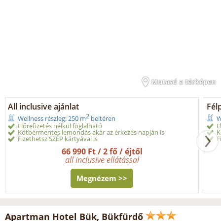
Mutasd a térképen
All inclusive ajánlat
Fél
2
Wellness részleg: 250 m
beltéren
W
Előrefizetés nélkül foglalható
E
Kötbérmentes lemondás akár az érkezés napján is
K
Fizethetsz SZÉP kártyával is
F
66 990 Ft / 2 fő / éjtől
all inclusive ellátással
Megnézem >>
Apartman Hotel Bük, Bükfürdő