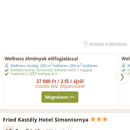
Mutasd a térképen
Wellness élmények előfoglalással
Wel
2
2
Wellness részleg: 200 m
beltéren, 200 m
kültéren
W
Kötbérmentes lemondás érkezés előtt 1 nappal
K
Fizethetsz SZÉP kártyával is
F
37 080 Ft / 2 fő / éjtől
csodás bőv. félpanzióval
Megnézem >>
Fried Kastély Hotel Simontornya