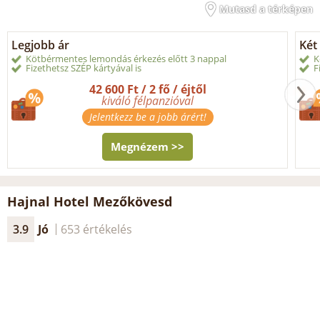
Mutasd a térképen
Legjobb ár
Két
Kötbérmentes lemondás érkezés előtt 3 nappal
K
Fizethetsz SZÉP kártyával is
F
42 600 Ft / 2 fő / éjtől
kiváló félpanzióval
Jelentkezz be a jobb árért!
Megnézem >>
Hajnal Hotel Mezőkövesd
3.9
Jó
653 értékelés