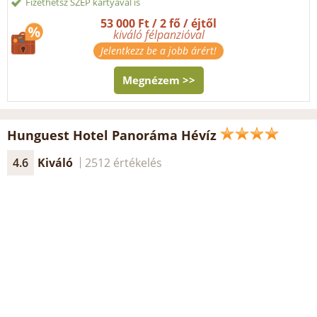
Fizethetsz SZÉP kártyával is
53 000 Ft / 2 fő / éjtől
kiváló félpanzióval
Jelentkezz be a jobb árért!
Megnézem >>
Hunguest Hotel Panoráma Hévíz
4.6
Kiváló
2512 értékelés