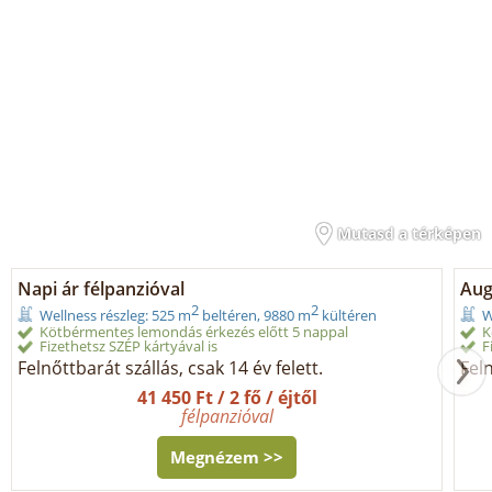
Mutasd a térképen
Napi ár félpanzióval
Aug
2
2
Wellness részleg: 525 m
beltéren, 9880 m
kültéren
W
Kötbérmentes lemondás érkezés előtt 5 nappal
K
Fizethetsz SZÉP kártyával is
F
Felnőttbarát szállás, csak 14 év felett.
Feln
41 450 Ft / 2 fő / éjtől
félpanzióval
Megnézem >>