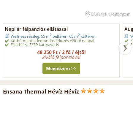
Mutasd a térképen
Napi ár félpanziós ellátással
Aug
2
2
Wellness részleg: 55 m
beltéren, 65 m
kültéren
W
Kötbérmentes lemondás érkezés előtt 8 nappal
K
Fizethetsz SZÉP kártyával is
F
48 250 Ft / 2 fő / éjtől
kiváló félpanzióval
Megnézem >>
Ensana Thermal Hévíz Hévíz