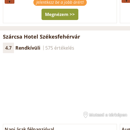
Jelentkezz be a jobb árért!
Megnézem >>
Szárcsa Hotel Székesfehérvár
4.7
Rendkívüli
575 értékelés
Mutasd a térképen
Napi árak félpanzióval
Aug