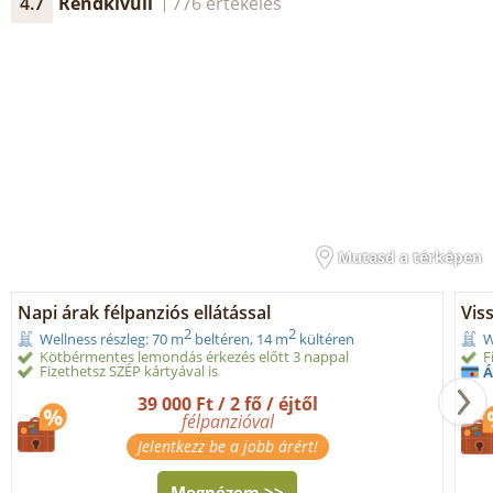
4.7
Rendkívüli
776 értékelés
Mutasd a térképen
Napi árak félpanziós ellátással
Vis
2
2
Wellness részleg: 70 m
beltéren, 14 m
kültéren
W
Kötbérmentes lemondás érkezés előtt 3 nappal
F
Fizethetsz SZÉP kártyával is
Á
39 000 Ft / 2 fő / éjtől
félpanzióval
Jelentkezz be a jobb árért!
Megnézem >>