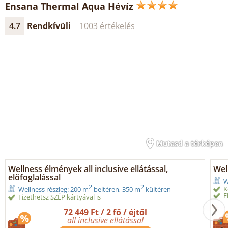
Ensana Thermal Aqua Hévíz
4.7
Rendkívüli
1003 értékelés
Mutasd a térképen
Wellness élmények all inclusive ellátással,
Wel
előfoglalással
W
2
2
K
Wellness részleg: 200 m
beltéren, 350 m
kültéren
F
Fizethetsz SZÉP kártyával is
72 449 Ft / 2 fő / éjtől
all inclusive ellátással