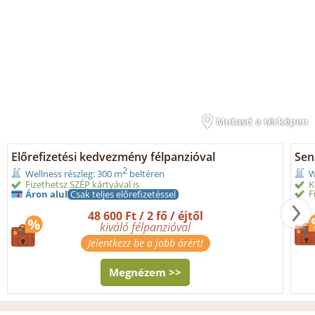
Mutasd a térképen
Előrefizetési kedvezmény félpanzióval
Sen
2
Wellness részleg: 300 m
beltéren
W
Fizethetsz SZÉP kártyával is
K
F
Áron alul
Csak teljes előrefizetéssel
48 600 Ft / 2 fő / éjtől
kiváló félpanzióval
Jelentkezz be a jobb árért!
Megnézem >>