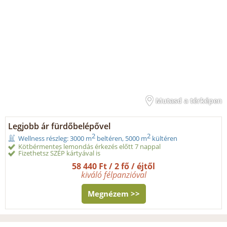
Mutasd a térképen
Legjobb ár fürdőbelépővel
2
2
Wellness részleg: 3000 m
beltéren, 5000 m
kültéren
Kötbérmentes lemondás érkezés előtt 7 nappal
Fizethetsz SZÉP kártyával is
58 440 Ft / 2 fő / éjtől
kiváló félpanzióval
Megnézem >>