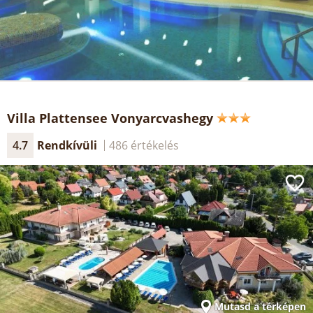
Villa Plattensee Vonyarcvashegy
4.7
Rendkívüli
486 értékelés
Mutasd a térképen