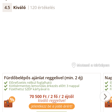
4.5
Kiváló
120 értékelés
Mutasd a térképen
Fürdőbelépős ajánlat reggelivel (min. 2 éj)
Nap
Előrefizetés nélkül foglalható
E
Kötbérmentes lemondás érkezés előtt 3 nappal
K
Fizethetsz SZÉP kártyával is
F
70 500 Ft / 2 fő / 2 éjtől
kiváló reggelivel
Jelentkezz be a jobb árért!