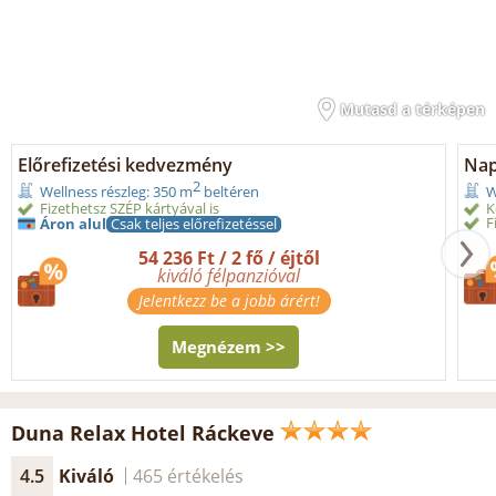
Mutasd a térképen
Előrefizetési kedvezmény
Nap
2
Wellness részleg: 350 m
beltéren
W
Fizethetsz SZÉP kártyával is
K
F
Áron alul
Csak teljes előrefizetéssel
54 236 Ft / 2 fő / éjtől
kiváló félpanzióval
Jelentkezz be a jobb árért!
Megnézem >>
Duna Relax Hotel Ráckeve
4.5
Kiváló
465 értékelés