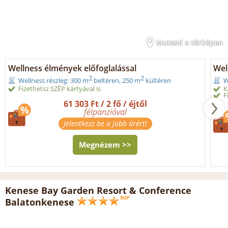
Mutasd a térképen
Wellness élmények előfoglalással
Wel
2
2
Wellness részleg: 300 m
beltéren, 250 m
kültéren
W
Fizethetsz SZÉP kártyával is
K
F
61 303 Ft / 2 fő / éjtől
félpanzióval
Jelentkezz be a jobb árért!
Megnézem >>
Kenese Bay Garden Resort & Conference
Balatonkenese