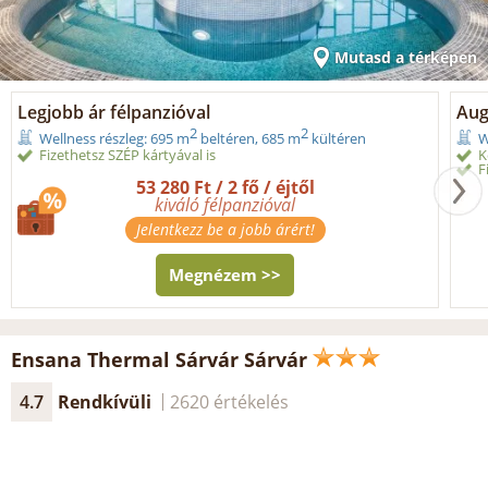
Mutasd a térképen
Legjobb ár félpanzióval
Aug
2
2
Wellness részleg: 695 m
beltéren, 685 m
kültéren
W
Fizethetsz SZÉP kártyával is
K
F
53 280 Ft / 2 fő / éjtől
kiváló félpanzióval
Jelentkezz be a jobb árért!
Megnézem >>
Ensana Thermal Sárvár Sárvár
4.7
Rendkívüli
2620 értékelés