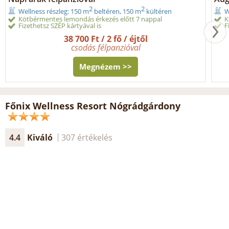
2
2
Wellness részleg: 150 m
beltéren, 150 m
kültéren
W
Kötbérmentes lemondás érkezés előtt 7 nappal
K
Fizethetsz SZÉP kártyával is
F
38 700 Ft / 2 fő / éjtől
csodás félpanzióval
Megnézem >>
Főnix Wellness Resort Nógrádgárdony
4.4
Kiváló
307 értékelés