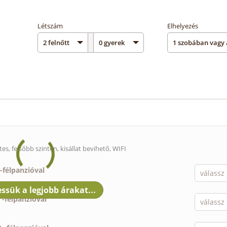
Létszám
Elhelyezés
es, felsőbb szinten,
kisállat bevihető
, WIFI
-
félpanzióval
-
félpanzióval