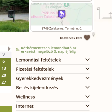
8749
Zalakaros
,
Termál u. 6.
Kedvencek közé
Kötbérmentesen lemondható az
2026. október
érkezést megelőző 3. nap éjfélig
V
H
K
SZ
CS
P
SZ
Lemondási feltételek
6
1
2
3
13
5
6
7
8
9
10
Fizetési feltételek
20
12
13
14
15
16
17
Gyerekkedvezmények
27
19
20
21
22
23
24
Be- és kijelentkezés
26
27
28
29
30
31
Wellness
Internet