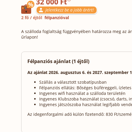
32 000 Ft
Jelentkezz be a jobb árért!
2 fő / éjtől
félpanzióval
A szálloda foglaltság függvényében határozza meg az ára
űrlapon!
Félpanziós ajánlat (1 éjtől)
Az ajánlat 2026. augusztus 6. és 2027. szeptember 1
Szállás a választott szobatípusban
Félpanziós ellátás: Bőséges büféreggeli, ízle
Ingyenes wifi használat a szálloda területén
Ingyenes Klubszoba használat (csocsó, darts, in
Ingyenes játszószoba használat legifjabb vend
Az idegenforgalmi adó külön fizetendő: 830 Ft/személy