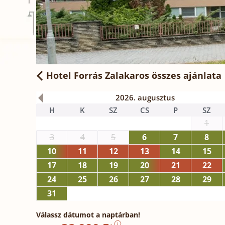
Hotel Forrás Zalakaros
összes ajánlata
2026. augusztus
H
K
SZ
CS
P
SZ
1
3
4
5
6
7
8
10
11
12
13
14
15
17
18
19
20
21
22
24
25
26
27
28
29
31
Válassz dátumot a naptárban!