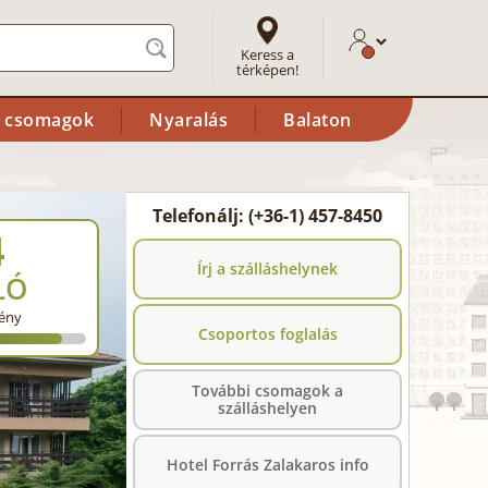
Keress a
térképen!
i csomagok
Nyaralás
Balaton
Telefonálj: (+36-1) 457-8450
4
Írj a szálláshelynek
LÓ
ény
Csoportos foglalás
További csomagok a
szálláshelyen
Hotel Forrás Zalakaros info