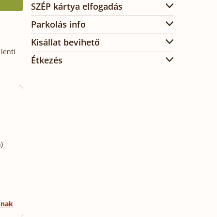
SZÉP kártya elfogadás
Parkolás info
Kisállat bevihető
lenti
Étkezés
)
mnak