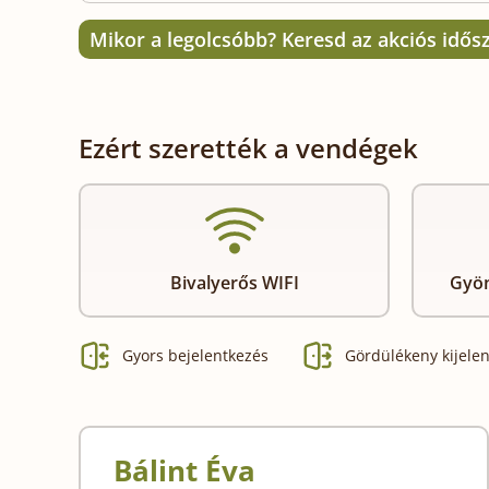
Mikor a legolcsóbb? Keresd az akciós idős
Ezért szerették a vendégek
Bivalyerős WIFI
Gyön
Gyors bejelentkezés
Gördülékeny kijele
Bálint Éva