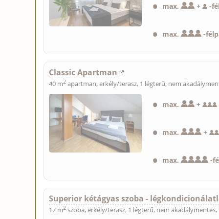
max.
+
-
fé
max.
-
fél
Classic Apartman
2
40 m
apartman, erkély/terasz, 1 légterű, nem akadályment
max.
+
max.
+
max.
-
f
Superior kétágyas szoba - légkondicionálat
2
17 m
szoba, erkély/terasz, 1 légterű, nem akadálymentes, 