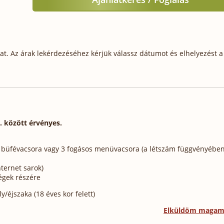
t. Az árak lekérdezéséhez kérjük válassz dátumot és elhelyezést a 
. között érvényes.
tes büfévacsora vagy 3 fogásos menüvacsora (a létszám függvényében
ternet sarok)
égek részére
/éjszaka (18 éves kor felett)
Elküldöm maga