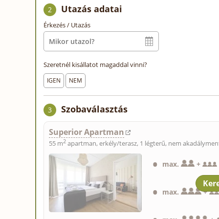
Utazás adatai
2
Érkezés / Utazás
Szeretnél kisállatot magaddal vinni?
IGEN
NEM
Szobaválasztás
3
Superior Apartman
2
55 m
apartman, erkély/terasz, 1 légterű, nem akadályment
max.
+
max.
+