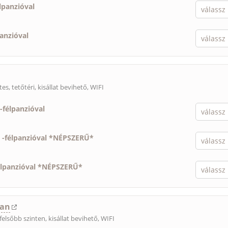
lpanzióval
panzióval
es, tetőtéri,
kisállat bevihető
, WIFI
-
félpanzióval
-
félpanzióval *NÉPSZERŰ*
élpanzióval *NÉPSZERŰ*
lan
felsőbb szinten,
kisállat bevihető
, WIFI