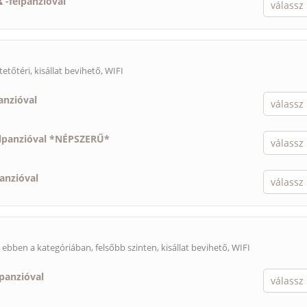
-
félpanzióval
tetőtéri,
kisállat bevihető
, WIFI
anzióval
élpanzióval *NÉPSZERŰ*
panzióval
s ebben a kategóriában, felsőbb szinten,
kisállat bevihető
, WIFI
lpanzióval