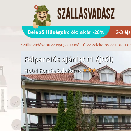
Belépő Hűségakciók: akár -28%
2-3 éj
SzállásVadász.hu
>>
Nyugat Dunántúl
>>
Zalakaros
>>
Hotel For
Félpanziós ajánlat (1 éjtől)
Hotel Forrás Zalakaros