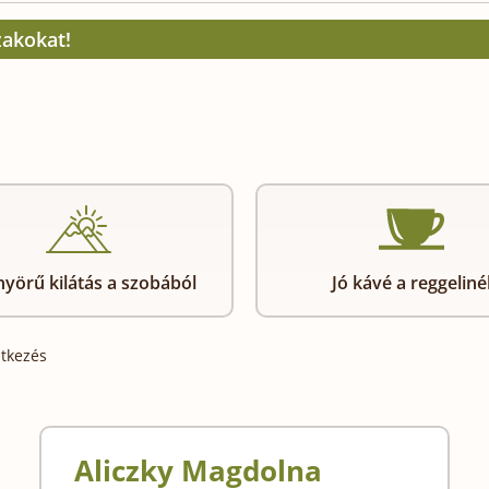
zakokat!
yörű kilátás a szobából
Jó kávé a reggeliné
ntkezés
Aliczky Magdolna