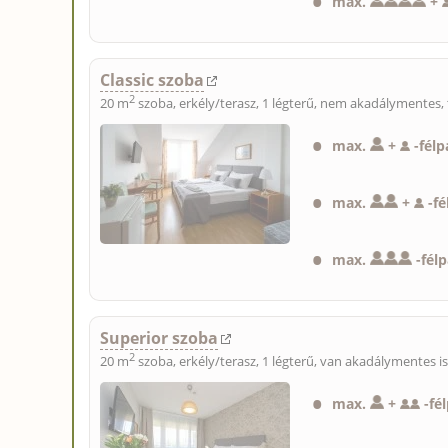
max.
+
Classic szoba
2
20 m
szoba, erkély/terasz, 1 légterű, nem akadálymentes, 
max.
+
-
félp
max.
+
-
f
max.
-
fél
Superior szoba
2
20 m
szoba, erkély/terasz, 1 légterű, van akadálymentes i
max.
+
-
fé