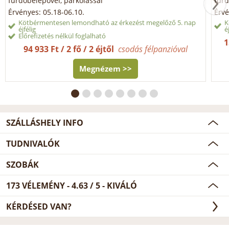
fürdőbelépővel, parkolással
fürd
Érvényes: 05.18-06.10.
Érvé
Kötbérmentesen lemondható az érkezést megelőző 5. nap
K
éjfélig
é
Előrefizetés nélkül foglalható
1
94 933 Ft / 2 fő / 2 éjtől
csodás félpanzióval
Megnézem >>
SZÁLLÁSHELY INFO
TUDNIVALÓK
SZOBÁK
173
VÉLEMÉNY -
4.63
/
5
- KIVÁLÓ
KÉRDÉSED VAN?