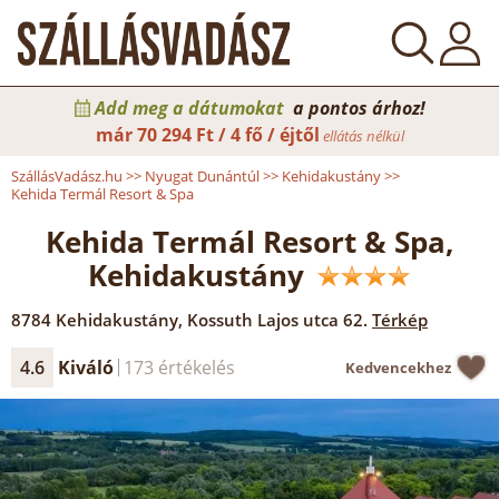
Add meg a dátumokat
a pontos árhoz!
már
70 294 Ft / 4 fő / éjtől
ellátás nélkül
SzállásVadász.hu
>>
Nyugat Dunántúl
>>
Kehidakustány
>>
Kehida Termál Resort & Spa
Kehida Termál Resort & Spa,
Kehidakustány
8784
Kehidakustány
,
Kossuth Lajos utca 62.
Térkép
4.6
Kiváló
173 értékelés
Kedvencekhez