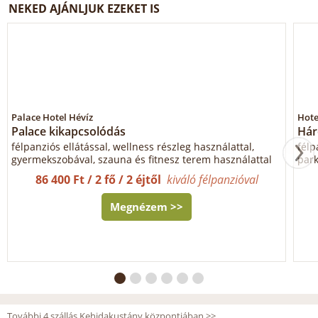
NEKED AJÁNLJUK EZEKET IS
Palace Hotel Hévíz
Hote
Palace kikapcsolódás
Hár
félpanziós ellátással, wellness részleg használattal,
félp
gyermekszobával, szauna és fitnesz terem használattal
park
86 400 Ft / 2 fő / 2 éjtől
kiváló félpanzióval
Megnézem >>
További 4 szállás Kehidakustány központjában >>