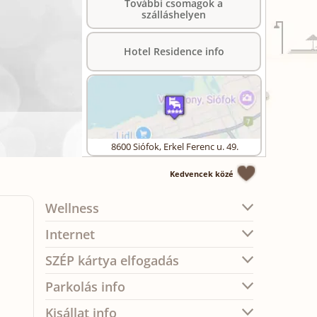
További csomagok a
szálláshelyen
Hotel Residence info
8600
Siófok
,
Erkel Ferenc u. 49.
Kedvencek közé
Wellness
Internet
SZÉP kártya elfogadás
Parkolás info
Kisállat info