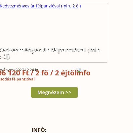
Kedvezményes ár félpanzióval (min.
2 éj)
rvényes: 2027.12.24-ig
96 120 Ft / 2 fő / 2 éjtől
sodás félpanzióval
Megnézem >>
INFÓ: