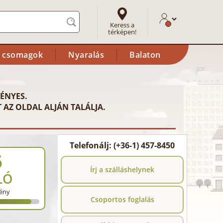
Keress a
térképen!
i csomagok
Nyaralás
Balaton
ÉNYES.
 AZ OLDAL ALJÁN TALÁLJA.
Telefonálj: (+36-1) 457-8450
6
Írj a szálláshelynek
LÓ
ény
Csoportos foglalás