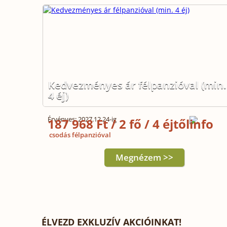
Kedvezményes ár félpanzióval (min.
4 éj)
Érvényes: 2027.12.24-ig
187 968 Ft / 2 fő / 4 éjtől
csodás félpanzióval
Megnézem >>
ÉLVEZD EXKLUZÍV AKCIÓINKAT!