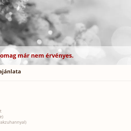
csomag már nem érvényes.
ajánlata
t
e)
yakzuhannyal)