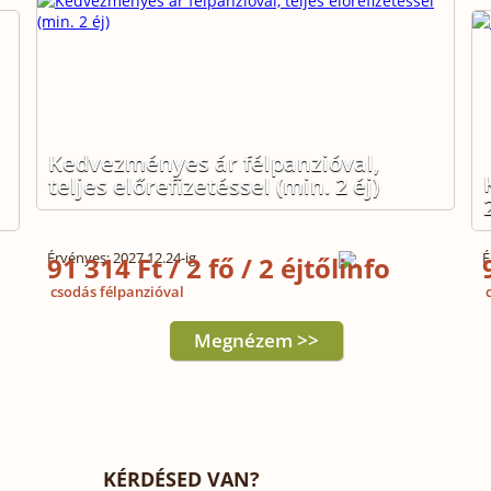
Kedvezményes ár félpanzióval,
teljes előrefizetéssel (min. 2 éj)
Érvényes: 2027.12.24-ig
É
91 314 Ft / 2 fő / 2 éjtől
csodás félpanzióval
c
Megnézem >>
KÉRDÉSED VAN?