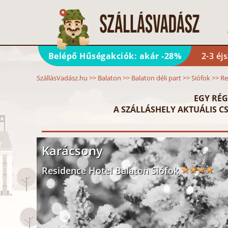
Belépő Hűségakciók: akár -28%
2-3 éj
SzállásVadász.hu
>>
Balaton
>>
Balaton déli part
>>
Siófok
>>
Re
EGY RÉG
A SZÁLLÁSHELY AKTUÁLIS CS
Karácsony
Residence Hotel Balaton Siófok