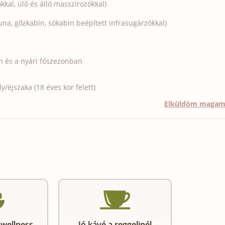
kal, ülő és álló masszírozókkal)
na, gőzkabin, sókabin beépített infrasugárzókkal)
 és a nyári főszezonban
/éjszaka (18 éves kor felett)
Elküldöm maga
 wellness
Jó kávé a reggelinél