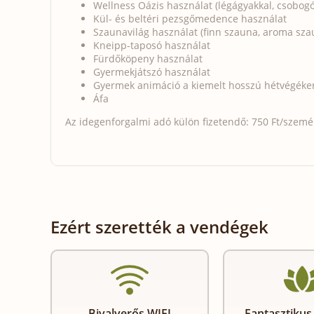
Wellness Oázis használat (légágyakkal, csobogók
Kül- és beltéri pezsgőmedence használat
Szaunavilág használat (finn szauna, aroma szau
Kneipp-taposó használat
Fürdőköpeny használat
Gyermekjátszó használat
Gyermek animáció a kiemelt hosszú hétvégéken
Áfa
Az idegenforgalmi adó külön fizetendő: 750 Ft/személy
Ezért szerették a vendégek
Bivalyerős WIFI
Fantasztikus