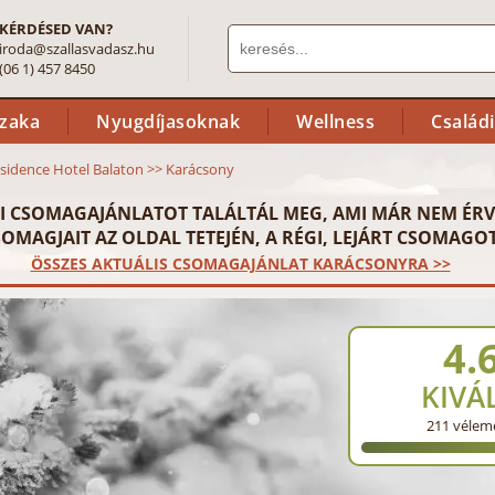
KÉRDÉSED VAN?
iroda@szallasvadasz.hu
(06 1) 457 8450
szaka
Nyugdíjasoknak
Wellness
Család
sidence Hotel Balaton
>>
Karácsony
I CSOMAGAJÁNLATOT TALÁLTÁL MEG, AMI MÁR NEM ÉRV
OMAGJAIT AZ OLDAL TETEJÉN, A RÉGI, LEJÁRT CSOMAGOT
ÖSSZES AKTUÁLIS CSOMAGAJÁNLAT KARÁCSONYRA >>
4.
KIVÁ
211
vélem