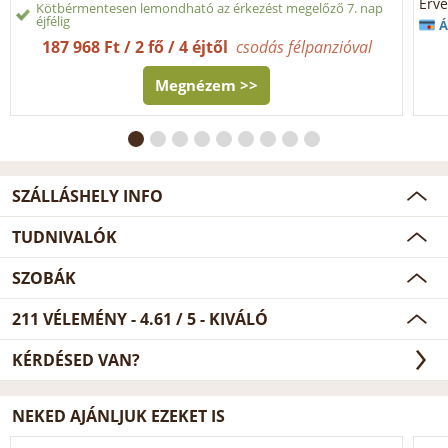
Érvé
Kötbérmentesen lemondható az érkezést megelőző 7. nap
éjfélig
Á
187 968 Ft / 2 fő / 4 éjtől
csodás félpanzióval
Megnézem >>
SZÁLLÁSHELY INFO
TUDNIVALÓK
SZOBÁK
211
VÉLEMÉNY -
4.61
/
5
- KIVÁLÓ
KÉRDÉSED VAN?
NEKED AJÁNLJUK EZEKET IS