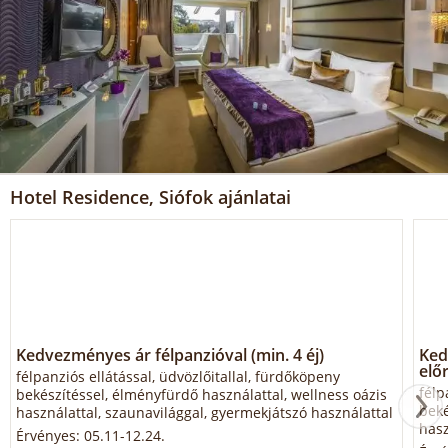
Hotel Residence, Siófok ajánlatai
Kedvezményes ár félpanzióval (min. 4 éj)
Ked
előr
félpanziós ellátással, üdvözlőitallal, fürdőköpeny
félp
bekészítéssel, élményfürdő használattal, wellness oázis
beké
használattal, szaunavilággal, gyermekjátszó használattal
hasz
Érvényes: 05.11-12.24.