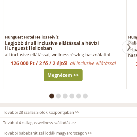
Hunguest Hotel Helios Hévíz
Hung
Legjobb ár all inclusive ellátással a hévízi
Pel
Hunguest Heliosban
félp
all inclusive ellátással, wellnessrészleg használattal
hasz
126 000 Ft / 2 fő / 2 éjtől
all inclusive ellátással
Megnézem >>
További 28 szállás Siófok központjában >>
További 4 csillagos wellness szállodák >>
További bababarát szállodák magyarországon >>