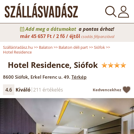
Add meg a dátumokat
a pontos árhoz!
már
45 657 Ft / 2 fő / éjtől
csodás félpanzióval
SzállásVadász.hu
>>
Balaton
>>
Balaton déli part
>>
Siófok
>>
Hotel Residence
Hotel Residence, Siófok
8600
Siófok
,
Erkel Ferenc u. 49.
Térkép
4.6
Kiváló
211 értékelés
Kedvencekhez