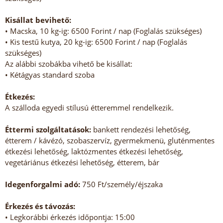
Kisállat bevihető:
• Macska, 10 kg-ig: 6500 Forint / nap (Foglalás szükséges)
• Kis testű kutya, 20 kg-ig: 6500 Forint / nap (Foglalás
szükséges)
Az alábbi szobákba vihető be kisállat:
• Kétágyas standard szoba
Étkezés:
A szálloda egyedi stílusú étteremmel rendelkezik.
Éttermi szolgáltatások:
bankett rendezési lehetőség,
étterem / kávézó, szobaszervíz, gyermekmenü, gluténmentes
étkezési lehetőség, laktózmentes étkezési lehetőség,
vegetáriánus étkezési lehetőség, étterem, bár
Idegenforgalmi adó:
750 Ft/személy/éjszaka
Érkezés és távozás:
• Legkorábbi érkezés időpontja: 15:00