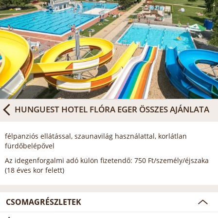
HUNGUEST HOTEL FLÓRA EGER
ÖSSZES AJÁNLATA
félpanziós ellátással, szaunavilág használattal, korlátlan
fürdőbelépővel
Az idegenforgalmi adó külön fizetendő: 750 Ft/személy/éjszaka
(18 éves kor felett)
CSOMAGRÉSZLETEK