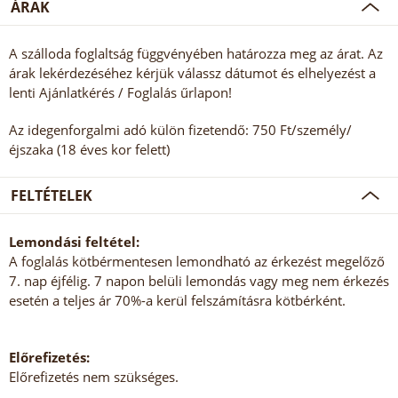
ÁRAK
A szálloda foglaltság függvényében határozza meg az árat. Az
árak lekérdezéséhez kérjük válassz dátumot és elhelyezést a
lenti Ajánlatkérés / Foglalás űrlapon!
Az idegenforgalmi adó külön fizetendő: 750 Ft/személy/
éjszaka (18 éves kor felett)
FELTÉTELEK
Lemondási feltétel:
A foglalás kötbérmentesen lemondható az érkezést megelőző
7. nap éjfélig. 7 napon belüli lemondás vagy meg nem érkezés
esetén a teljes ár 70%-a kerül felszámításra kötbérként.
Előrefizetés:
Előrefizetés nem szükséges.