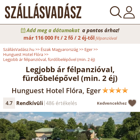
Add meg a dátumokat
a pontos árhoz!
már
116 000 Ft / 2 fő / 2 éj-től
félpanzióval
SzállásVadász.hu
>>
Észak Magyarország
>>
Eger
>>
Hunguest Hotel Flóra
>>
Legjobb ár félpanzióval, fürdőbelépővel (min. 2 éj)
Legjobb ár félpanzióval,
fürdőbelépővel (min. 2 éj)
Hunguest Hotel Flóra, Eger
4.7
Rendkívüli
486 értékelés
Kedvencekhez