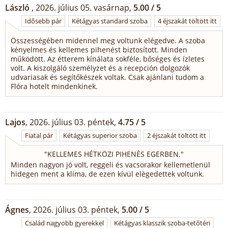
László
, 2026. július 05. vasárnap,
5.00 / 5
Idősebb pár
Kétágyas standard szoba
4 éjszakát töltött itt
Összességében midennel meg voltunk elégedve. A szoba
kényelmes és kellemes pihenést biztosított. Minden
működött. Az étterem kínálata sokféle, bőséges és ízletes
volt. A kiszolgáló személyzet és a recepción dolgozók
udvariasak és segítőkészek voltak. Csak ajánlani tudom a
Flóra hotelt mindenkinek.
Lajos
, 2026. július 03. péntek,
4.75 / 5
Fiatal pár
Kétágyas superior szoba
2 éjszakát töltött itt
"
KELLEMES HÉTKÖZI PIHENÉS EGERBEN.
"
Minden nagyon jó volt, reggeli és vacsorakor kellemetlenül
hidegen ment a klima, de ezen kívül elègedettek voltunk.
Ágnes
, 2026. július 03. péntek,
5.00 / 5
Család nagyobb gyerekkel
Kétágyas klasszik szoba-tetőtéri