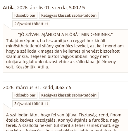
Attila
, 2026. április 01. szerda,
5.00 / 5
Idősebb pár
Kétágyas klasszik szoba-tetőtéri
2 éjszakát töltött itt
"
JÓ SZÍVVEL AJÁNLOM A FLÓRÁT MINDENKINEK.
"
Tulajdonképpen, ha leszámítjuk a reggelihez kínált
minősíthetetlenül silány gyümölcs leveket, azt kell mondjam,
hogy a szálloda kimagaslóan kellemes pihenést biztosított
számunkra. Teljesen biztos vagyok abban, hogy nem
utoljára foglaltunk utazást ebbe a szállodába. Jó élmény
volt. Köszönjük. Attila.
2026. március 31. kedd,
4.62 / 5
Idősebb pár
Kétágyas klasszik szoba-tetőtéri
3 éjszakát töltött itt
A szállodán látni, hogy fel van újítva. Tisztaság, rend, finom
ételek, kedves kiszolgálás. Könnyű átjárás a fürdőbe, nagy
terek. A szálloda nekem túl steril a fehér színek miatt, egy-
egy kép a folyosóra, és a szobákba is, jobban mutatna. A