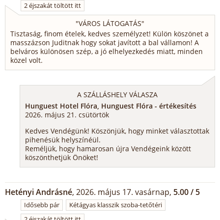
2 éjszakát töltött itt
"
VÁROS LÁTOGATÁS
"
Tisztaság, finom ételek, kedves személyzet! Külön köszönet a
masszázson Juditnak hogy sokat javított a bal vállamon! A
belváros különösen szép, a jó elhelyezkedés miatt, minden
közel volt.
A SZÁLLÁSHELY VÁLASZA
Hunguest Hotel Flóra, Hunguest Flóra - értékesítés
2026. május 21. csütörtök
Kedves Vendégünk! Köszönjük, hogy minket választottak
pihenésük helyszínéül.
Reméljük, hogy hamarosan újra Vendégeink között
köszönthetjük Önöket!
Hetényi Andrásné
, 2026. május 17. vasárnap,
5.00 / 5
Idősebb pár
Kétágyas klasszik szoba-tetőtéri
2 éjszakát töltött itt