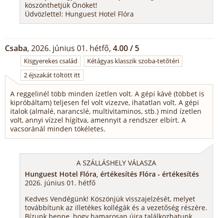
köszönthetjük Önöket!
Üdvözlettel: Hunguest Hotel Flóra
Csaba
, 2026. június 01. hétfő,
4.00 / 5
Kisgyerekes család
Kétágyas klasszik szoba-tetőtéri
2 éjszakát töltött itt
A reggelinél több minden ízetlen volt. A gépi kávé (többet is
kipróbáltam) teljesen fel volt vizezve, ihatatlan volt. A gépi
italok (almalé, narancslé, multivitaminos, stb.) mind ízetlen
volt, annyi vízzel hígítva, amennyit a rendszer elbírt. A
vacsoránál minden tökéletes.
A SZÁLLÁSHELY VÁLASZA
Hunguest Hotel Flóra, értékesítés Flóra - értékesítés
2026. június 01. hétfő
Kedves Vendégünk! Köszönjük visszajelzését, melyet
továbbítunk az illetékes kollégák és a vezetőség részére.
Bízunk benne, hogy hamarosan újra találkozhatunk