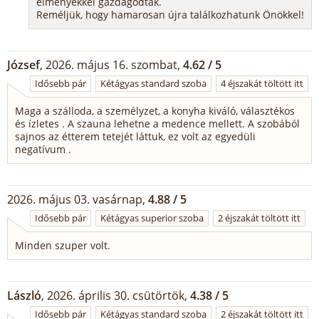
élményekkel gazdagodtak.
Reméljük, hogy hamarosan újra találkozhatunk Önökkel!
József
, 2026. május 16. szombat,
4.62 / 5
Idősebb pár
Kétágyas standard szoba
4 éjszakát töltött itt
Maga a szálloda, a személyzet, a konyha kiváló, választékos
és ízletes . A szauna lehetne a medence mellett. A szobából
sajnos az étterem tetejét láttuk, ez volt az egyedüli
negatívum .
2026. május 03. vasárnap,
4.88 / 5
Idősebb pár
Kétágyas superior szoba
2 éjszakát töltött itt
Minden szuper volt.
László
, 2026. április 30. csütörtök,
4.38 / 5
Idősebb pár
Kétágyas standard szoba
2 éjszakát töltött itt