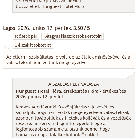
Szeretettel várjuk vissza Önöket
Üdvözlettel: Hunguest Hotel Flóra
Lajos
, 2026. június 12. péntek,
3.50 / 5
Idősebb pár
Kétágyas klasszik szoba-tetőtéri
3 éjszakát töltött itt
Az éttermi szolgáltatás jó volt, de az ételek minőségével és a
választékkal nem voltunk megelégedve.
A SZÁLLÁSHELY VÁLASZA
Hunguest Hotel Flóra, értékesítés Flóra - értékesítés
2026. június 12. péntek
Kedves Vendégünk! Köszönjük visszajelzését, és
sajnáljuk, hogy nem voltak megelégedve a választékkal,
azonban továbbítjuk az illetékes kollégák és a vezetőség
részére, hiszen vendégeink elégedettsége a
legfontosabb számunkra. Bízunk benne, hogy
hamarosan újra találkozhatunk Önökkel.