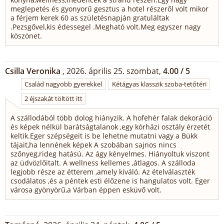
meglepetés és gyonyorű gesztus a hotel részeről volt mikor
a férjem kerek 60 as születésnapján gratuláltak
.Pezsgővel,kis édessegel .Megható volt.Meg egyszer nagy
köszönet.
Csilla Veronika
, 2026. április 25. szombat,
4.00 / 5
Család nagyobb gyerekkel
Kétágyas klasszik szoba-tetőtéri
2 éjszakát töltött itt
A szállodából több dolog hiányzik. A hofehér falak dekoráció
és képek nélkül barátságtalanok ,egy kórházi osztály érzetét
keltik.Eger szépségeit is be lehetne mutatni vagy a Bükk
tájait,ha lennének képek A szobában sajnos nincs
szőnyeg,rideg hatású. Az ágy kényelmes. Hiányoltuk viszont
az üdvözlőitalt. A wellness kellemes ,átlagos. A szálloda
legjobb része az étterem ,amely kiváló. Az ételválaszték
csodálatos ,és a péntek esti élőzene is hangulatos volt. Eger
városa gyönyörű,a Várban éppen esküvő volt.