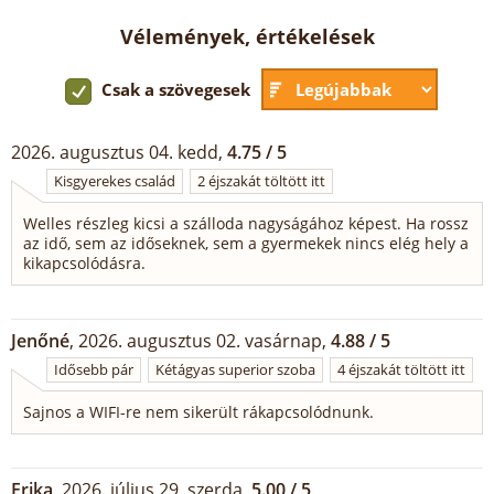
Vélemények, értékelések
Csak a szövegesek
2026. augusztus 04. kedd,
4.75 / 5
Kisgyerekes család
2 éjszakát töltött itt
Welles részleg kicsi a szálloda nagyságához képest. Ha rossz
az idő, sem az időseknek, sem a gyermekek nincs elég hely a
kikapcsolódásra.
Jenőné
, 2026. augusztus 02. vasárnap,
4.88 / 5
Idősebb pár
Kétágyas superior szoba
4 éjszakát töltött itt
Sajnos a WIFI-re nem sikerült rákapcsolódnunk.
Erika
, 2026. július 29. szerda,
5.00 / 5