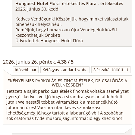
Hunguest Hotel Flóra, értékesítés Flóra - értékesítés
2026. június 30. kedd
Kedves Vendégünk! Köszönjük, hogy minket választottak
pihenésük helyszínéül.
Reméljük, hogy hamarosan újra Vendégeink között
köszönthetjük Önöket!
Üdvözlettel: Hunguest Hotel Flóra
2026. június 26. péntek,
4.38 / 5
Idősebb pár
Kétágyas standard szoba
3 éjszakát töltött itt
"
KÉNYELMES PARKOLÁS ÉS FINOM ÉTELEK, DE CSALÓDÁS A
WELLNESSBEN
"
Tetszett a saját parkoló,az ételek finomak voltak,a személyzet
gyors,és kedves volt,Jó,hogy a strandra gyorsan át lehetett
jutni! Welnesstől többet vártam,kicsik a medencék,hűtő
jóformán üres! Vacsora után kevés szórakozási
lehetőség,még jó,hogy tartott a labdarúgó vb.! A szobában
sok csatornás tv,de műsorújság,információ egyikhez sincs!