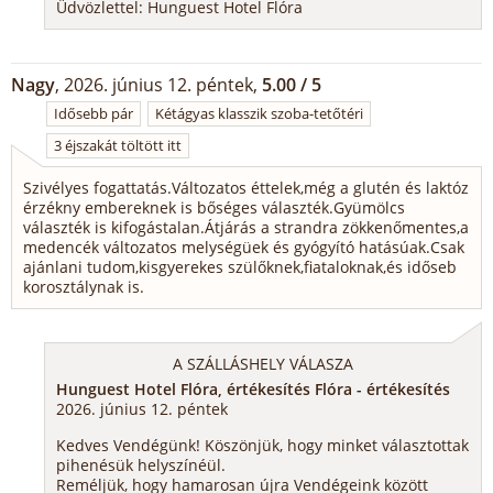
Üdvözlettel: Hunguest Hotel Flóra
Nagy
, 2026. június 12. péntek,
5.00 / 5
Idősebb pár
Kétágyas klasszik szoba-tetőtéri
3 éjszakát töltött itt
Szivélyes fogattatás.Változatos éttelek,még a glutén és laktóz
érzékny embereknek is bőséges választék.Gyümölcs
választék is kifogástalan.Átjárás a strandra zökkenőmentes,a
medencék változatos melységüek és gyógyító hatásúak.Csak
ajánlani tudom,kisgyerekes szülőknek,fiataloknak,és időseb
korosztálynak is.
A SZÁLLÁSHELY VÁLASZA
Hunguest Hotel Flóra, értékesítés Flóra - értékesítés
2026. június 12. péntek
Kedves Vendégünk! Köszönjük, hogy minket választottak
pihenésük helyszínéül.
Reméljük, hogy hamarosan újra Vendégeink között