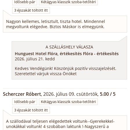
Idősebb pár
Kétágyas klasszik szoba-tetőtéri
3 éjszakát töltött itt
Nagyon kellemes, letisztult, tiszta hotel. Mindennel
megvoltunk elégedve. Biztos Máskor is elmegyünk.
A SZÁLLÁSHELY VÁLASZA
Hunguest Hotel Flóra, értékesítés Flóra - értékesítés
2026. július 21. kedd
Kedves Vendégünk! Köszönjük pozitív visszajelzését.
Szeretettel várjuk vissza Önöket
Scherczer Róbert
, 2026. július 09. csütörtök,
5.00 / 5
Idősebb pár
Kétágyas klasszik szoba-tetőtéri
3 éjszakát töltött itt
A szállodával teljesen elégedettek voltunk--Gyerekekkel-
unokákkal voltunk! 4 szobában laktunk !-Nagyszerű a