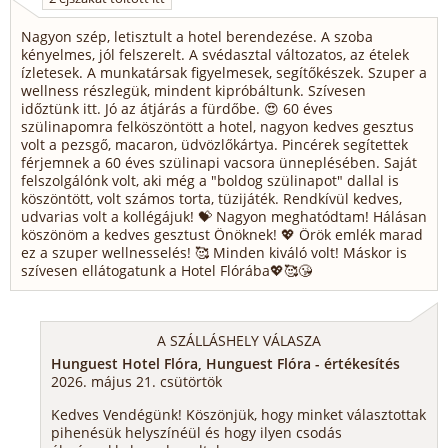
Nagyon szép, letisztult a hotel berendezése. A szoba
kényelmes, jól felszerelt. A svédasztal változatos, az ételek
ízletesek. A munkatársak figyelmesek, segítőkészek. Szuper a
wellness részlegük, mindent kipróbáltunk. Szívesen
időztünk itt. Jó az átjárás a fürdőbe. 😍 60 éves
szülinapomra felköszöntött a hotel, nagyon kedves gesztus
volt a pezsgő, macaron, üdvözlőkártya. Pincérek segítettek
férjemnek a 60 éves szülinapi vacsora ünneplésében. Saját
felszolgálónk volt, aki még a "boldog szülinapot" dallal is
köszöntött, volt számos torta, tüzijáték. Rendkívül kedves,
udvarias volt a kollégájuk! 💝 Nagyon meghatódtam! Hálásan
köszönöm a kedves gesztust Önöknek! 💖 Örök emlék marad
ez a szuper wellnesselés! 🥰 Minden kiváló volt! Máskor is
szívesen ellátogatunk a Hotel Flórába💖🥰😘
A SZÁLLÁSHELY VÁLASZA
Hunguest Hotel Flóra, Hunguest Flóra - értékesítés
2026. május 21. csütörtök
Kedves Vendégünk! Köszönjük, hogy minket választottak
pihenésük helyszínéül és hogy ilyen csodás