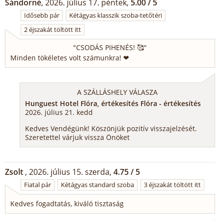
Sándorné
, 2026. július 17. péntek,
5.00 / 5
Idősebb pár
Kétágyas klasszik szoba-tetőtéri
2 éjszakát töltött itt
"
CSODÁS PIHENÉS! 🥰
"
Minden tökéletes volt számunkra! ❤
A SZÁLLÁSHELY VÁLASZA
Hunguest Hotel Flóra, értékesítés Flóra - értékesítés
2026. július 21. kedd
Kedves Vendégünk! Köszönjük pozitív visszajelzését.
Szeretettel várjuk vissza Önöket
Zsolt
, 2026. július 15. szerda,
4.75 / 5
Fiatal pár
Kétágyas standard szoba
3 éjszakát töltött itt
Kedves fogadtatás, kiváló tisztaság