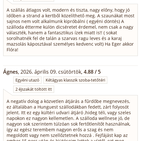
A szállás átlagos volt, modern és tiszta, nagy előny, hogy jó
időben a strand a kertből közelíthető meg. A szaunákat most
sajnos nem volt alkalmunk kipróbálni ( egyéni döntés) A
szálloda étterme külön dicséretet érdemel, nem csak a nagy
választék, hanem a fantasztikus ízek miatt is!! ( sokat
sorolhatnék fel de talán a szarvas ragu leves és a karaj
mazsolás káposztával személyes kedvenc volt) Ha Eger akkor
Flóra!
Ágnes
, 2026. április 09. csütörtök,
4.88 / 5
Egyéni utazó
Kétágyas klasszik szoba-tetőtéri
2 éjszakát töltött itt
A negatív dolog a közvetlen átjárás a fűrdőbe megnevezés,
ez általában a Hunguest szállodákban fedett, zárt folyosót
jelent. Itt ez egy kültéri udvari átjáró ,hideg téli, vagy szeles
napokon ez nagyon kellemetlen. A szálloda wellnese jó, de
nagyon sok szerintem túlzóan sok fertőtlenítőt használnak,
így az egész terembem nagyon erős a szag és nem
megoldott vagy nem szellőztetnek hozzá . Fejfájást kap az
ember 15 perc után és kiütéseim lettek a víztől, ezt meg