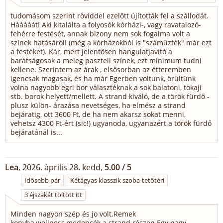
tudomásom szerint röviddel ezelőtt újították fel a szállodát.
Hááááát! Aki kitalálta a folyosók kórházi-, vagy ravatalozó-
fehérre festését, annak bizony nem sok fogalma volt a
színek hatásáról! (még a kórházokból is "száműzték" már ezt
a festéket). Kár, mert jelentősen hangulatjavító a
barátságosak a meleg pasztell színek, ezt minimum tudni
kellene. Szerintem az árak , elsősorban az étteremben
igencsak magasak, és ha már Egerben voltunk, örültünk
volna nagyobb egri bor választéknak a sok balatoni, tokaji
stb. borok helyett/mellett. A strand kiváló, de a török fürdő -
plusz külön- árazása nevetséges, ha elmész a strand
bejáratig, ott 3600 Ft, de ha nem akarsz sokat menni,
vehetsz 4300 Ft-ért (sic!) ugyanoda, ugyanazért a török fürdő
bejáratánál is...
Lea
, 2026. április 28. kedd,
5.00 / 5
Idősebb pár
Kétágyas klasszik szoba-tetőtéri
3 éjszakát töltött itt
Minden nagyon szép és jo volt.Remek
konyha,wellness,medencék a strand részen.Egy nagy