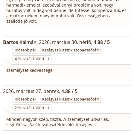
harmadik emeleti szobával annyi probléma volt, hogy
huzatos volt, hideg volt benne, de fűtéssel kompenzáltuk, és
a matrac nekem nagyon puha volt. Összességében a
szálloda jó volt.
Bartos Kálmán
, 2026. március 30. hétfő,
4.88 / 5
Idősebb pár
Kétágyas klasszik szoba-tetőtéri
4 éjszakát töltött itt
személyzet kedvessége
2026. március 27. péntek,
4.88 / 5
Idősebb pár
Kétágyas klasszik szoba-tetőtéri
2 éjszakát töltött itt
Minden nagyon szép, tiszta. A személyzet udvarias,
segitőkész. Az ételválaszték kiváló, bőséges.