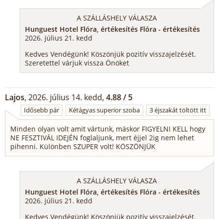
A SZÁLLÁSHELY VÁLASZA
Hunguest Hotel Flóra, értékesítés Flóra - értékesítés
2026. július 21. kedd
Kedves Vendégünk! Köszönjük pozitív visszajelzését.
Szeretettel várjuk vissza Önöket
Lajos
, 2026. július 14. kedd,
4.88 / 5
Idősebb pár
Kétágyas superior szoba
3 éjszakát töltött itt
Minden olyan volt amit vártunk, máskor FIGYELNI KELL hogy
NE FESZTIVÁL IDEJÉN foglaljunk, mert éjjel 2ig nem lehet
pihenni. Különben SZUPER volt! KÖSZÖNJÜK
A SZÁLLÁSHELY VÁLASZA
Hunguest Hotel Flóra, értékesítés Flóra - értékesítés
2026. július 21. kedd
Kedves Vendégünk! Köszönjük pozitív visszajelzését.