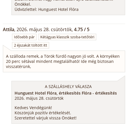
Önökkel.
Üdvözlettel: Hunguest Hotel Flóra
Attila
, 2026. május 28. csütörtök,
4.75 / 5
Idősebb pár
Kétágyas klasszik szoba-tetőtéri
2 éjszakát töltött itt
A szálloda remek, a Török fürdő nagyon jó volt. A környéken
20 perc sétával mindent megtalálható! Ide még biztosan
visszatérünk,
A SZÁLLÁSHELY VÁLASZA
Hunguest Hotel Flóra, értékesítés Flóra - értékesítés
2026. május 28. csütörtök
Kedves Vendégünk!
Köszönjük pozitív értékelését.
Szeretettel várjuk vissza Önöket!