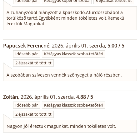
Idősebb pár
Kétágyas superior szoba
3 éjszakát töltött itt
A zuhanyzóbol hiânyzott a kpaszkodó.Afürdőszobábol a
törülköző tartó.Egyébként minden tökéletes volt.Remekül
éreztük Magunkat.
Papucsek Ferencné
, 2026. április 01. szerda,
5.00 / 5
Idősebb pár
Kétágyas klasszik szoba-tetőtéri
2 éjszakát töltött itt
A szobában szívesen vennék szőnyeget a háló részben.
Zoltán
, 2026. április 01. szerda,
4.88 / 5
Idősebb pár
Kétágyas klasszik szoba-tetőtéri
2 éjszakát töltött itt
Nagyon jól éreztük magunkat, minden tökéletes volt.