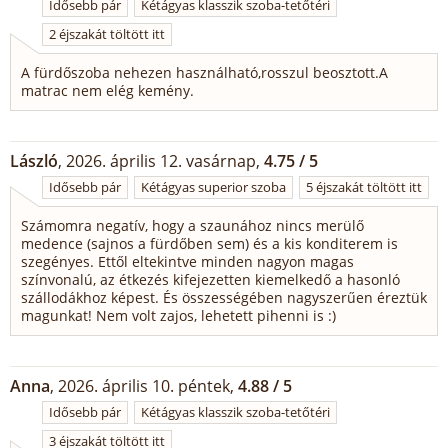
Idősebb pár
Kétágyas klasszik szoba-tetőtéri
2 éjszakát töltött itt
A fürdőszoba nehezen használható,rosszul beosztott.A
matrac nem elég kemény.
László
, 2026. április 12. vasárnap,
4.75 / 5
Idősebb pár
Kétágyas superior szoba
5 éjszakát töltött itt
Számomra negatív, hogy a szaunához nincs merülő
medence (sajnos a fürdőben sem) és a kis konditerem is
szegényes. Ettől eltekintve minden nagyon magas
színvonalú, az étkezés kifejezetten kiemelkedő a hasonló
szállodákhoz képest. És összességében nagyszerűen éreztük
magunkat! Nem volt zajos, lehetett pihenni is :)
Anna
, 2026. április 10. péntek,
4.88 / 5
Idősebb pár
Kétágyas klasszik szoba-tetőtéri
3 éjszakát töltött itt