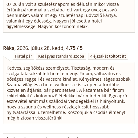
07.26-án volt a születésnapom és délután mikor vissza
értünk párommal a szobába, ott várt egy üveg pezsgő
bennünket, valamint egy születésnapi üdvözlő kártya,
valamint egy édesség. Nagyon jól esett a hotel
figyelmessége. Nagyon köszönöm nekik.
Réka
, 2026. július 28. kedd,
4.75 / 5
Fiatal pár
Kétágyas standard szoba
4 éjszakát töltött itt
Kedves, segítőkész személyzet. Tisztaság, modern és
szolgáltatásokkal teli hotel élmény. Finom, változatos és
bőséges reggeli és vacsora kínálat. Kényelmes, tágas szobák.
Szauna világ és a hotel wellness-e is szuper, a fürdőbe
közvetlen átjárás, pár perc sétával. A kazamata bár finom
koktélokkal és különböző ételekkel vár mindenkit. Egy apró
észrevétel amit más szállodai vendégekkel is hiányoltunk,
hogy a szauna és wellness részleg kicsit hosszabb
nyitvatartással üzemelhetne. Köszönjük a csodás élményt,
még biztosan visszatérünk!