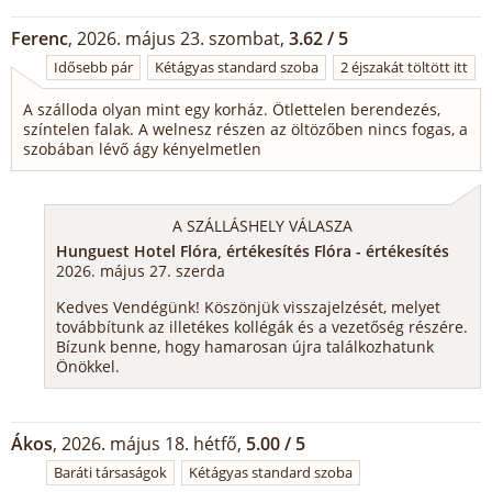
Ferenc
, 2026. május 23. szombat,
3.62 / 5
Idősebb pár
Kétágyas standard szoba
2 éjszakát töltött itt
A szálloda olyan mint egy korház. Ötlettelen berendezés,
színtelen falak. A welnesz részen az öltözőben nincs fogas, a
szobában lévő ágy kényelmetlen
A SZÁLLÁSHELY VÁLASZA
Hunguest Hotel Flóra, értékesítés Flóra - értékesítés
2026. május 27. szerda
Kedves Vendégünk! Köszönjük visszajelzését, melyet
továbbítunk az illetékes kollégák és a vezetőség részére.
Bízunk benne, hogy hamarosan újra találkozhatunk
Önökkel.
Ákos
, 2026. május 18. hétfő,
5.00 / 5
Baráti társaságok
Kétágyas standard szoba