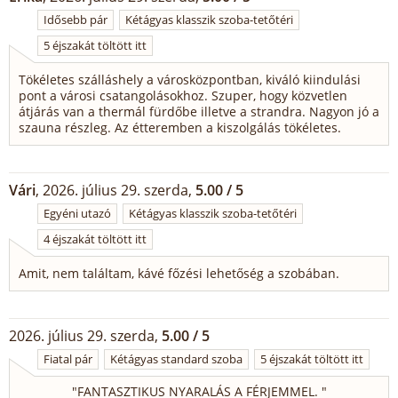
Idősebb pár
Kétágyas klasszik szoba-tetőtéri
5 éjszakát töltött itt
Tökéletes szálláshely a városközpontban, kiváló kiindulási
pont a városi csatangolásokhoz. Szuper, hogy közvetlen
átjárás van a thermál fürdőbe illetve a strandra. Nagyon jó a
szauna részleg. Az étteremben a kiszolgálás tökéletes.
Vári
, 2026. július 29. szerda,
5.00 / 5
Egyéni utazó
Kétágyas klasszik szoba-tetőtéri
4 éjszakát töltött itt
Amit, nem találtam, kávé főzési lehetőség a szobában.
2026. július 29. szerda,
5.00 / 5
Fiatal pár
Kétágyas standard szoba
5 éjszakát töltött itt
"
FANTASZTIKUS NYARALÁS A FÉRJEMMEL.
"