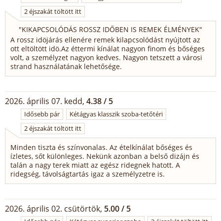
2 éjszakát töltött itt
"
KIKAPCSOLÓDÁS ROSSZ IDŐBEN IS REMEK ÉLMÉNYEK
"
A rossz idöjárás ellenére remek kilapcsolódást nyújtott az
ott eltöltött idö.Az éttermi kínálat nagyon finom és bőséges
volt, a személyzet nagyon kedves. Nagyon tetszett a városi
strand használatának lehetősége.
2026. április 07. kedd,
4.38 / 5
Idősebb pár
Kétágyas klasszik szoba-tetőtéri
2 éjszakát töltött itt
Minden tiszta és színvonalas. Az ételkínálat bőséges és
ízletes, sőt különleges. Nekünk azonban a belső dizájn és
talán a nagy terek miatt az egész ridegnek hatott. A
ridegség, távolságtartás igaz a személyzetre is.
2026. április 02. csütörtök,
5.00 / 5