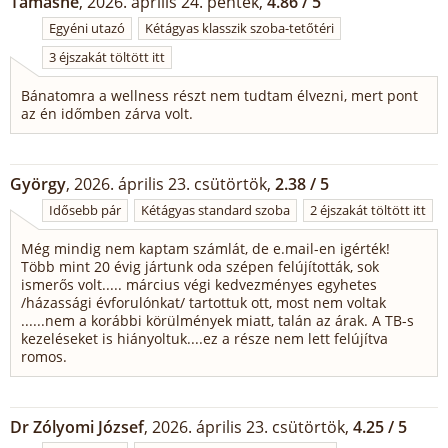
Tamásné
, 2026. április 24. péntek,
4.86 / 5
Egyéni utazó
Kétágyas klasszik szoba-tetőtéri
3 éjszakát töltött itt
Bánatomra a wellness részt nem tudtam élvezni, mert pont
az én időmben zárva volt.
György
, 2026. április 23. csütörtök,
2.38 / 5
Idősebb pár
Kétágyas standard szoba
2 éjszakát töltött itt
Még mindig nem kaptam számlát, de e.mail-en igérték!
Több mint 20 évig jártunk oda szépen felújították, sok
ismerős volt..... március végi kedvezményes egyhetes
/házassági évforulónkat/ tartottuk ott, most nem voltak
......nem a korábbi körülmények miatt, talán az árak. A TB-s
kezeléseket is hiányoltuk....ez a része nem lett felújítva
romos.
Dr Zólyomi József
, 2026. április 23. csütörtök,
4.25 / 5