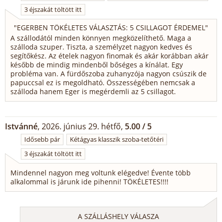
3 éjszakát töltött itt
"
EGERBEN TÖKÉLETES VÁLASZTÁS: 5 CSILLAGOT ÉRDEMEL
"
A szállodától minden könnyen megközelíthető. Maga a
szálloda szuper. Tiszta, a személyzet nagyon kedves és
segítőkész. Az ételek nagyon finomak és akár korábban akár
később de mindig mindenből bőséges a kínálat. Egy
probléma van. A fürdőszoba zuhanyzója nagyon csúszik de
papuccsal ez is megoldható. Összességében nemcsak a
szálloda hanem Eger is megérdemli az 5 csillagot.
Istvánné
, 2026. június 29. hétfő,
5.00 / 5
Idősebb pár
Kétágyas klasszik szoba-tetőtéri
3 éjszakát töltött itt
Mindennel nagyon meg voltunk elégedve! Évente több
alkalommal is járunk ide pihenni! TÖKÉLETES!!!!
A SZÁLLÁSHELY VÁLASZA