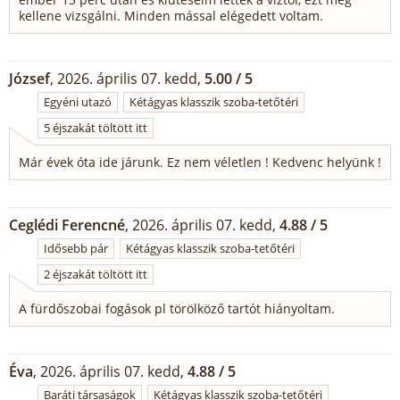
kellene vizsgálni. Minden mással elégedett voltam.
József
, 2026. április 07. kedd,
5.00 / 5
Egyéni utazó
Kétágyas klasszik szoba-tetőtéri
5 éjszakát töltött itt
Már évek óta ide járunk. Ez nem véletlen ! Kedvenc helyünk !
Ceglédi Ferencné
, 2026. április 07. kedd,
4.88 / 5
Idősebb pár
Kétágyas klasszik szoba-tetőtéri
2 éjszakát töltött itt
A fürdőszobai fogások pl törölköző tartót hiányoltam.
Éva
, 2026. április 07. kedd,
4.88 / 5
Baráti társaságok
Kétágyas klasszik szoba-tetőtéri