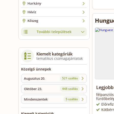
Harkány
Hévíz
Hungue
Kőszeg
További települések
Kiemelt kategóriák
tematikus csomagajánlatok
Közelgő ünnepek
Augusztus 20.
521 szállás
Legjobb
Október 23.
448 szállás
félpanziós
fürdőbelé
Mindenszentek
5 szállás
Előrefi
Kötbér
Kiemelt kategóriák