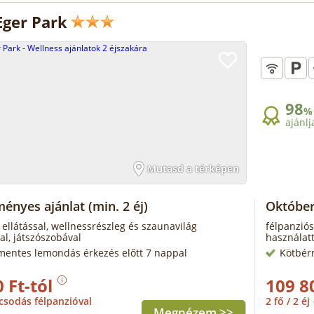
Eger Park
98
%
ajánlj
Mutasd a térképen
ényes ajánlat
(min. 2 éj)
Október
 ellátással, wellnessrészleg és szaunavilág
félpanziós
al, játszószobával
használatt
mentes lemondás érkezés előtt 7 nappal
Kötbér
 Ft-tól
109 8
csodás félpanzióval
2 fő / 2 éj
Megnézem >>