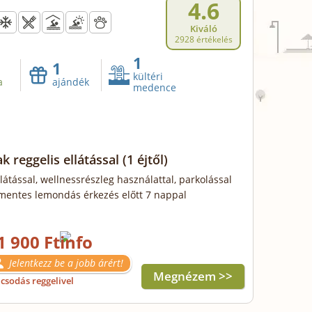
4.6
Kiváló
2928 értékelés
1
1
kültéri
a
ajándék
medence
k reggelis ellátással
(1 éjtől)
llátással, wellnessrészleg használattal, parkolással
mentes lemondás érkezés előtt 7 nappal
1 900 Ft
Jelentkezz be a jobb árért!
Megnézem >>
csodás reggelivel