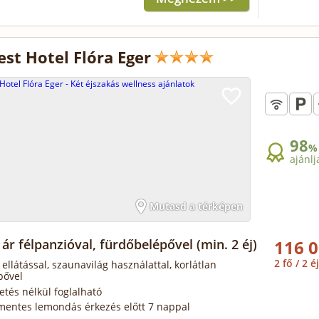
st Hotel Flóra Eger
98
%
ajánlj
Mutasd a térképen
 ár félpanzióval, fürdőbelépővel
(min. 2 éj)
116 0
2 fő / 2 éj
 ellátással, szaunavilág használattal, korlátlan
pővel
zetés nélkül foglalható
mentes lemondás érkezés előtt 7 nappal