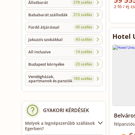
Állatbarát
278 szállás
2 fő / éj
cs
Bababarát szállodák
213 szállás
Fürdő átjárással
45 szállás
Hotel 
Jakuzzis szobákkal
43 szállás
All inclusive
14 szállás
Budapest környéke
23 szállás
Vendégházak,
183 szállás
apartmanok és panziók
GYAKORI KÉRDÉSEK
Belváro
Melyek a legnépszerűbb szállások
félpanziós
Egerben?