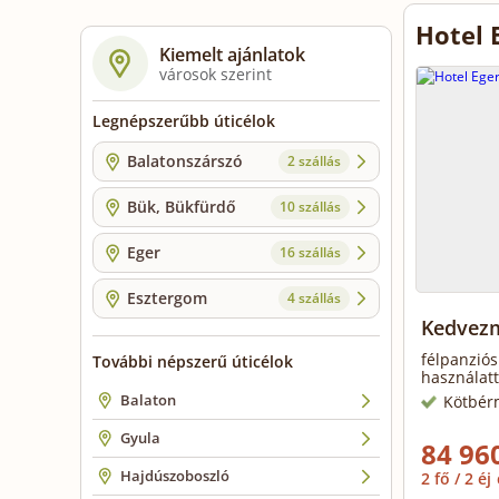
Hotel 
Kiemelt ajánlatok
városok szerint
Legnépszerűbb úticélok
Balatonszárszó
2 szállás
Bük, Bükfürdő
10 szállás
Eger
16 szállás
Esztergom
4 szállás
Kedvezm
félpanziós
További népszerű úticélok
használatt
Balaton
Kötbér
Gyula
84 960
Hajdúszoboszló
2 fő / 2 éj