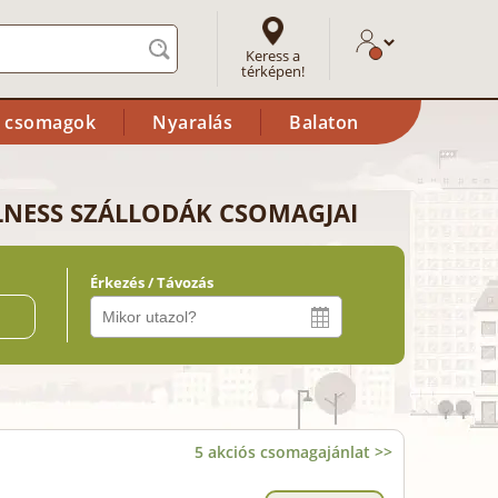
Keress a
térképen!
i csomagok
Nyaralás
Balaton
LLNESS SZÁLLODÁK CSOMAGJAI
Érkezés / Távozás
ő
5 akciós csomagajánlat >>