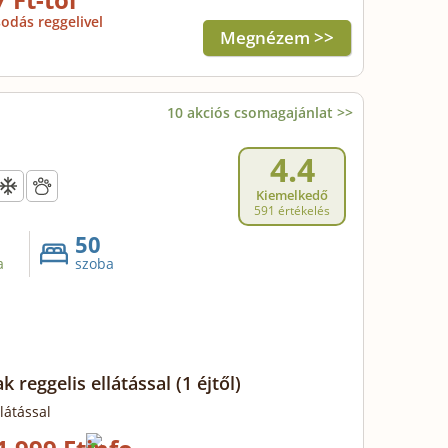
sodás reggelivel
Megnézem >>
10 akciós csomagajánlat >>
4.4
Kiemelkedő
591 értékelés
50
a
szoba
k reggelis ellátással
(1 éjtől)
látással