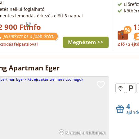
al
Előrefi
zetés nélkül foglalható
Kötbér
mentes lemondás érkezés előtt 3 nappal
2 900 Ft
1
Jelentkezz be a jobb árért!
Megnézem >>
csodás félpanzióval
2 fő / 2 éjt
ng Apartman Eger
4
ajánd
Mutasd a térképen