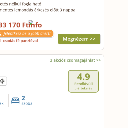
zetés nélkül foglalható
mentes lemondás érkezés előtt 3 nappal
33 170 Ft
Jelentkezz be a jobb árért!
Megnézem >>
ől
csodás félpanzióval
3 akciós csomagajánlat >>
4.9
Rendkívüli
3 értékelés
2
ék
szoba