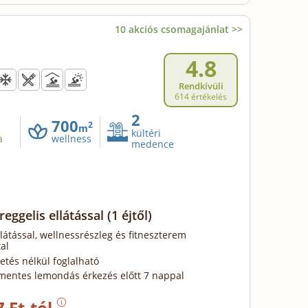
10 akciós csomagajánlat >>
4.8
Rendkívüli
614 értékelés
2
700
2
m
kültéri
a
wellness
medence
reggelis ellátással
(1 éjtől)
llátással, wellnessrészleg és fitneszterem
al
zetés nélkül foglalható
mentes lemondás érkezés előtt 7 nappal
7 Ft-tól