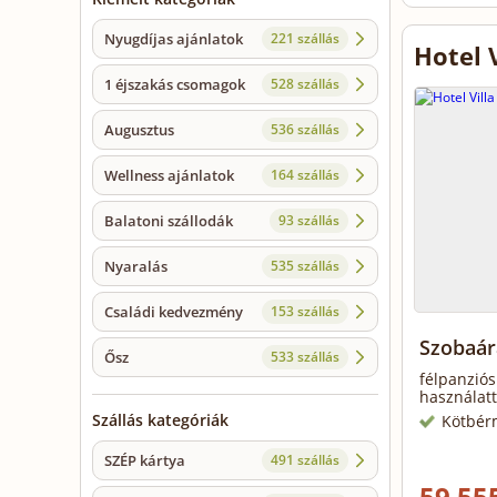
Nyugdíjas ajánlatok
221 szállás
Hotel V
1 éjszakás csomagok
528 szállás
Augusztus
536 szállás
Wellness ajánlatok
164 szállás
Balatoni szállodák
93 szállás
Nyaralás
535 szállás
Családi kedvezmény
153 szállás
Szobaár
Ősz
533 szállás
félpanziós
használatt
Szállás kategóriák
Kötbér
SZÉP kártya
491 szállás
59 555