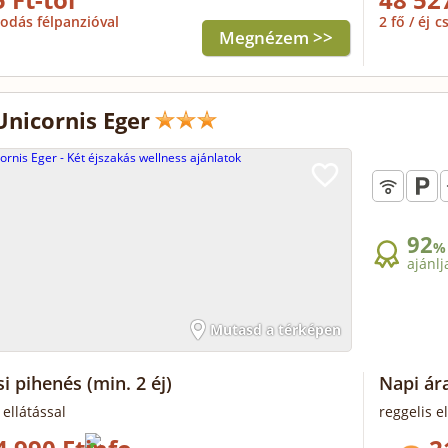
odás félpanzióval
2 fő / éj
c
Megnézem >>
Unicornis Eger
92
%
ajánlj
Mutasd a térképen
si pihenés
(min. 2 éj)
Napi ára
 ellátással
reggelis el