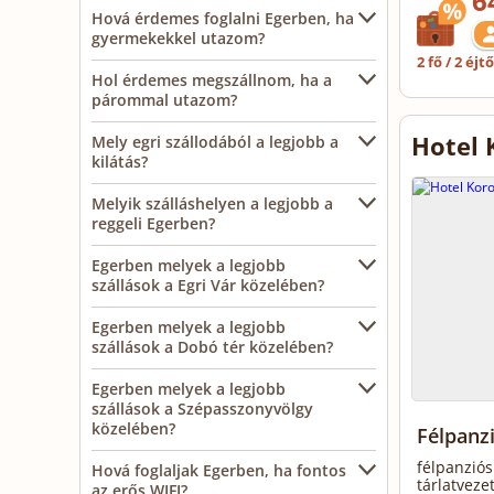
6
Hová érdemes foglalni Egerben, ha
gyermekekkel utazom?
2 fő / 2 éjt
Hol érdemes megszállnom, ha a
párommal utazom?
Hotel 
Mely egri szállodából a legjobb a
kilátás?
Melyik szálláshelyen a legjobb a
reggeli Egerben?
Egerben melyek a legjobb
szállások a Egri Vár közelében?
Egerben melyek a legjobb
szállások a Dobó tér közelében?
Egerben melyek a legjobb
szállások a Szépasszonyvölgy
közelében?
Félpanz
félpanziós
Hová foglaljak Egerben, ha fontos
tárlatveze
az erős WIFI?