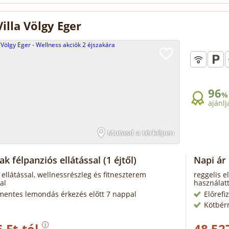
illa Völgy Eger
96
%
ajánlj
Mutasd a térképen
ak félpanziós ellátással
(1 éjtől)
Napi ár 
 ellátással, wellnessrészleg és fitneszterem
reggelis e
al
használatt
mentes lemondás érkezés előtt 7 nappal
Előrefi
Kötbér
 Ft-tól
48 52