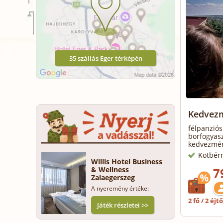
35 szállás Eger térképén
Kedvezm
félpanziós 
borfogyasz
kedvezmén
Kötbér
Willis Hotel Business
7
& Wellness
Zalaegerszeg
A nyeremény értéke:
2 fő / 2 éjt
Játék részletei >>