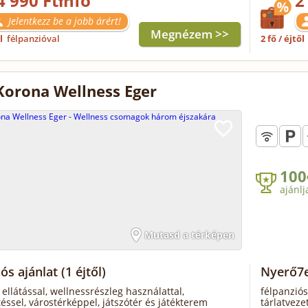
4 990 Ft
2
Jelentkezz be a jobb árért!
Megnézem >>
ől
félpanzióval
2 fő / éjtől
Korona Wellness Eger
100
ajánlj
Mutasd a térképen
iós ajánlat
(1 éjtől)
Nyerő7
 ellátással, wellnessrészleg használattal,
félpanziós
téssel, várostérképpel, játszótér és játékterem
tárlatveze