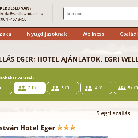
KÉRDÉSED VAN?
iroda@szallasvadasz.hu
(06 1) 457 8450
szaka
Nyugdíjasoknak
Wellness
Család
LLÁS EGER: HOTEL AJÁNLATOK, EGRI WE
szobákat keresel?
fő
2 fő
3 fő
4 fő
5+ f
15 egri szállás
István Hotel Eger