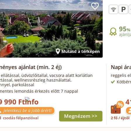
95
%
ajánlj
Mutasd a térképen
ényes ajánlat
(min. 2 éj)
Napi ára
ellátással, üdvözlőitallal, vacsora alatt korlátlan
reggelis e
tással, wellnessrészleg használattal,
Kötbér
nyel, parkolással
mentes lemondás érkezés előtt 7 nappal
9 990 Ft
4
Jelentkezz be a jobb árért!
Megnézem >>
ől
csodás félpanzióval
2 fő / éjtől