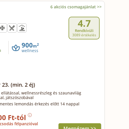
6 akciós csomagajánlat >>
4.7
Rendkívüli
3089 értékelés
900
2
m
a
wellness
 23.
(min. 2 éj)
 ellátással, wellnessrészleg és szaunavilág
al, játszószobával
mentes lemondás érkezés előtt 14 nappal
00 Ft-tól
csodás félpanzióval
Megnézem >>