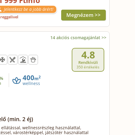
1 999 Ft
Jelentkezz be a jobb árért!
Megnézem >>
reggelivel
14 akciós csomagajánlat >>
4.8
Rendkívüli
350 értékelés
400
2
%
m
a
wellness
elő
(min. 2 éj)
 ellátással, wellnessrészleg használattal,
téssel, várostérképpel, játszótér használattal