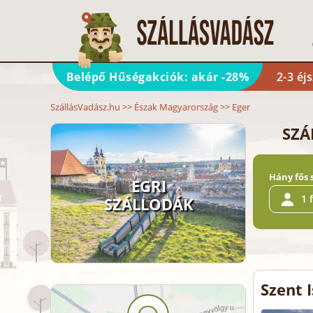
Belépő Hűségakciók: akár -28%
2-3 éj
SzállásVadász.hu
>>
Észak Magyarország
>>
Eger
SZÁ
Hány fős 
EGRI
1 
SZÁLLODÁK
Szent 