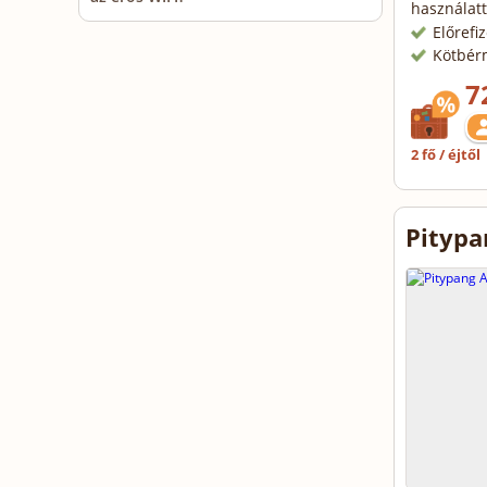
használatt
Előrefi
Kötbér
7
2 fő / éjtől
Pitypa