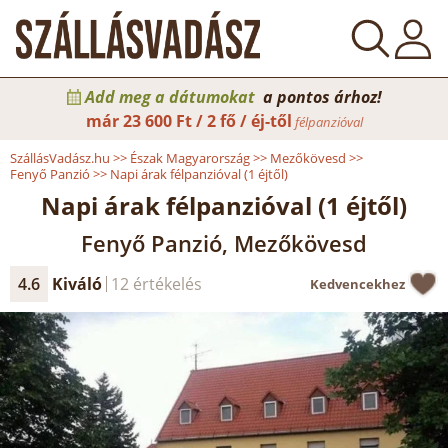
Add meg a dátumokat
a pontos árhoz!
már
23 600 Ft / 2 fő / éj-től
félpanzióval
SzállásVadász.hu
>>
Észak Magyarország
>>
Mezőkövesd
>>
Fenyő Panzió
>>
Napi árak félpanzióval (1 éjtől)
Napi árak félpanzióval (1 éjtől)
Fenyő Panzió, Mezőkövesd
4.6
Kiváló
12 értékelés
Kedvencekhez