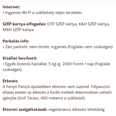
Internet:
• Ingyenes WI-FI a szálláshely teljes területén
SZÉP kártya elfogadás:
OTP SZÉP kártya, K&H SZÉP kártya,
MBH SZÉP kártya
Parkolás info:
• Zárt parkoló, nem őrzött: ingyenes (Foglalás nem szükséges)
Kisállat bevihető:
• Egyéb kistestű háziállat, 5 kg-ig: 2000 Forint / nap (Foglalás
szükséges)
Étkezés:
A Fenyő Panzió épületében étterem nem üzemel. Félpanziós
ellátás esetén az étkezés a fürdő melletti éttermükben vehető
igénybe (Grill Terasz, 400 méterre a szállástól).
Éttermi szolgáltatások:
vegetáriánus étkezési lehetőség