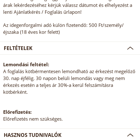
árak lekérdezéséhez kérjük válassz dátumot és elhelyezést a
lenti Ajánlatkérés / Foglalás űrlapon!
Az idegenforgalmi adó külön fizetendő: 500 Ft/személy/
éjszaka (18 éves kor felett)
FELTÉTELEK
Lemondási feltétel:
A foglalás kötbérmentesen lemondható az érkezést megelőző
30. nap éjfélig. 30 napon belüli lemondás vagy meg nem
érkezés esetén a teljes ár 30%-a kerül felszámításra
kötbérként.
Előrefizetés:
Előrefizetés nem szükséges.
HASZNOS TUDNIVALÓK