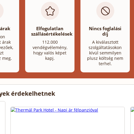
 árak
Elfogulatlan
Nincs foglalási
szállásértékelések
díj
lon
t árak
112.000
A kiválasztott
ezőek,
vendégvélemény,
szolgáltatásokon
zt
hogy valós képet
kívül semmilyen
z meg.
kapj.
plusz költség nem
terhel.
lyek érdekelhetnek