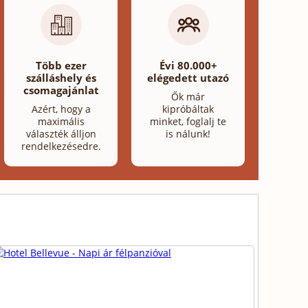
Több ezer
Évi 80.000+
szálláshely és
elégedett utazó
csomagajánlat
Ők már
Azért, hogy a
kipróbáltak
maximális
minket, foglalj te
választék álljon
is nálunk!
rendelkezésedre.