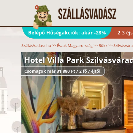
Belépő Hűségakciók: akár -28%
2-3 éj
SzállásVadász.hu
>>
Észak Magyarország
>>
Bükk
>>
Szilvásvár
Hotel Villa Park Szilvásvára
Csomagok már 31 880 Ft / 2 fő / éjtől!