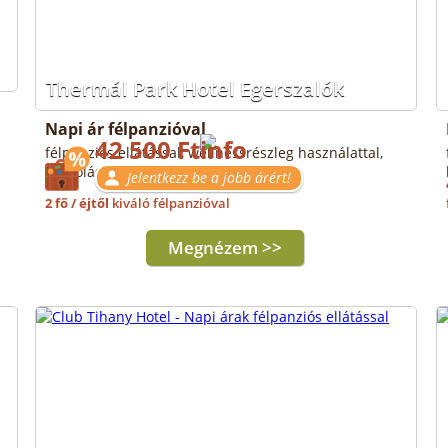
Thermál Park Hotel Egerszalók
Napi ár félpanzióval
42 500 Ft
félpanziós ellátással, wellnessrészleg használattal,
parkolással
Jelentkezz be a jobb árért!
2 fő / éjtől
kiváló félpanzióval
Megnézem >>