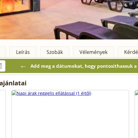
Leírás
Szobák
Vélemények
Kérdé
←
Add meg a dátumokat, hogy pontosíthassuk a k
ajánlatai