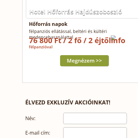
Hotel Hőforrás Hajdúszoboszló
Hőforrás napok
félpanziós ellátással, beltéri és kültéri
medencehasználattal
76 800 Ft / 2 fő / 2 éjtől
félpanzióval
Megnézem >>
ÉLVEZD EXKLUZÍV AKCIÓINKAT!
Név:
E-mail cím: