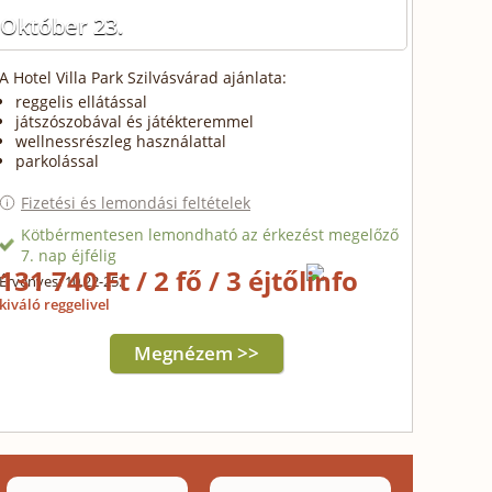
Október 23.
A Hotel Villa Park Szilvásvárad ajánlata:
reggelis ellátással
játszószobával és játékteremmel
wellnessrészleg használattal
parkolással
Fizetési és lemondási feltételek
Kötbérmentesen lemondható az érkezést megelőző
7. nap éjfélig
131 740 Ft / 2 fő / 3 éjtől
Érvényes: 10.22-25.
kiváló reggelivel
Megnézem >>