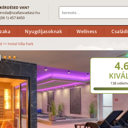
KÉRDÉSED VAN?
iroda@szallasvadasz.hu
(06 1) 457 8450
szaka
Nyugdíjasoknak
Wellness
Család
ad
>>
Hotel Villa Park
d
4.
KIVÁ
138
vélem