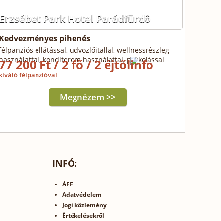
Erzsébet Park Hotel Parádfürdô
Kedvezményes pihenés
félpanziós ellátással, üdvözlőitallal, wellnessrészleg
használattal, konditerem használattal, parkolással
77 200 Ft / 2 fő / 2 éjtől
kiváló félpanzióval
Megnézem >>
INFÓ:
ÁFF
Adatvédelem
Jogi közlemény
Értékelésekről