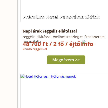
Prémium Hotel Panoráma Siófok
Napi árak reggelis ellátással
reggelis ellátással, wellnessrészleg és fitneszterem
használattal
48 700 Ft / 2 fő / éjtől
kiváló reggelivel
Megnézem >>