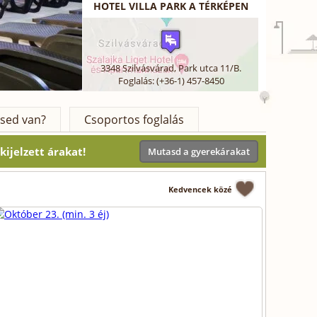
HOTEL VILLA PARK A TÉRKÉPEN
3348
Szilvásvárad
,
Park utca 11/B.
Foglalás: (+36-1) 457-8450
sed van?
Csoportos foglalás
ijelzett árakat!
Mutasd a gyerekárakat
Kedvencek közé