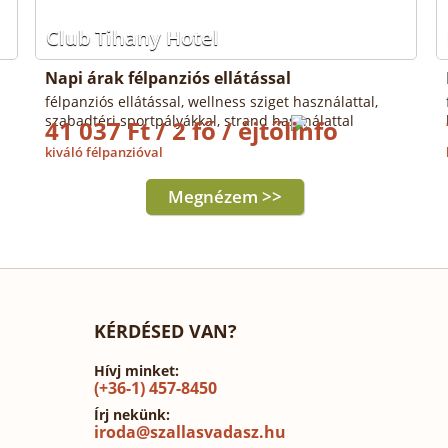
Club Tihany Hotel
Napi árak félpanziós ellátással
félpanziós ellátással, wellness sziget használattal,
szabadtéri sportpályákkal, strand használattal
41 037 Ft / 2 fő / éjtől
kiváló félpanzióval
Megnézem >>
KÉRDÉSED VAN?
Hívj minket:
(+36-1) 457-8450
Írj nekünk:
iroda@szallasvadasz.hu