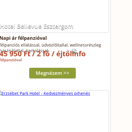
Hotel Bellevue Esztergom
Napi ár félpanzióval
félpanziós ellátással, üdvözlőitallal, wellnessrészleg
használattal, parkolással
45 950 Ft / 2 fő / éjtől
félpanzióval
Megnézem >>