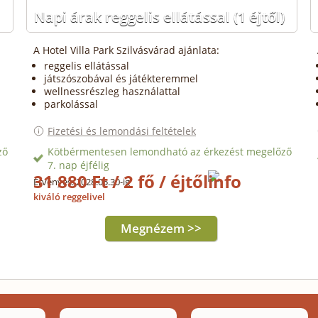
Napi árak reggelis ellátással
(1 éjtől)
A Hotel Villa Park Szilvásvárad ajánlata:
reggelis ellátással
játszószobával és játékteremmel
wellnessrészleg használattal
parkolással
Fizetési és lemondási feltételek
ző
Kötbérmentesen lemondható az érkezést megelőző
7. nap éjfélig
31 880 Ft / 2 fő / éjtől
Érvényes: 2028.05.30-ig
kiváló reggelivel
Megnézem >>