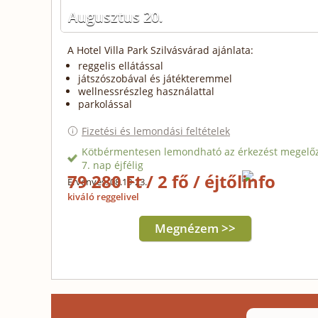
Augusztus 20.
A Hotel Villa Park Szilvásvárad ajánlata:
reggelis ellátással
játszószobával és játékteremmel
wellnessrészleg használattal
parkolással
Fizetési és lemondási feltételek
Kötbérmentesen lemondható az érkezést megelő
7. nap éjfélig
79 280 Ft / 2 fő / éjtől
Érvényes: 08.19-23.
kiváló reggelivel
Megnézem >>