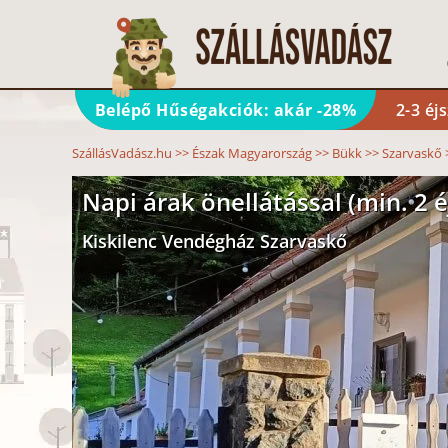
Belépő Hűségakciók: akár -28%
2-3 éj
SzállásVadász.hu
>>
Észak Magyarország
>>
Bükk
>>
Szarvaskő
Napi árak önellátással (min. 2 é
Kiskilenc Vendégház Szarvaskő