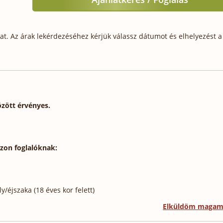
t. Az árak lekérdezéséhez kérjük válassz dátumot és elhelyezést a 
özött érvényes.
szon foglalóknak:
/éjszaka (18 éves kor felett)
Elküldöm maga