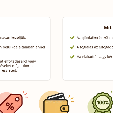
Mit
lmasan kezeljük.
Az ajánlatkérés köte
 belül (de általában ennél
A foglalás az elfogad
Ha elakadtál vagy kér
at elfogadásáról vagy
déseket még ekkor is
részleteit.