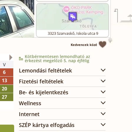
3323
Szarvaskő
,
Iskola utca 9
Kedvencek közé
Kötbérmentesen lemondható az
2026. október
érkezést megelőző 5. nap éjfélig
V
H
K
SZ
CS
P
SZ
Lemondási feltételek
6
1
2
3
13
5
6
7
8
9
10
Fizetési feltételek
20
12
13
14
15
16
17
Be- és kijelentkezés
27
19
20
21
22
23
24
Wellness
26
27
28
29
30
31
Internet
SZÉP kártya elfogadás