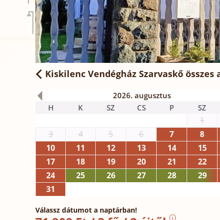
Kiskilenc Vendégház Szarvaskő
összes 
2026. augusztus
H
K
SZ
CS
P
SZ
1
3
4
5
6
7
8
10
11
12
13
14
15
17
18
19
20
21
22
24
25
26
27
28
29
31
Válassz dátumot a naptárban!