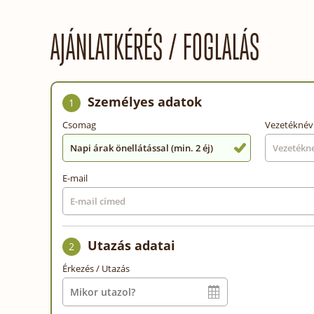
AJÁNLATKÉRÉS / FOGLALÁS
Személyes adatok
1
Csomag
Vezetéknév
Napi árak önellátással (min. 2 éj)
E-mail
Utazás adatai
2
Érkezés / Utazás