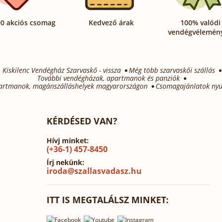
0 akciós csomag
Kedvező árak
100% valódi
vendégvélemén
Kiskilenc Vendégház Szarvaskő - vissza
Még több szarvaskői szállás
További vendégházak, apartmanok és panziók
artmanok, magánszálláshelyek magyarországon
Csomagajánlatok nyu
KÉRDÉSED VAN?
Hívj minket:
(+36-1) 457-8450
Írj nekünk:
iroda@szallasvadasz.hu
ITT IS MEGTALÁLSZ MINKET: