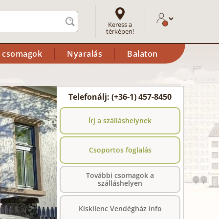
Keress a
térképen!
i csomagok
Nyaralás
Balaton
Telefonálj: (+36-1) 457-8450
Írj a szálláshelynek
Csoportos foglalás
További csomagok a
szálláshelyen
Kiskilenc Vendégház info