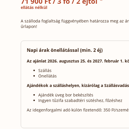
71 900 Ft / 3 fő / 2 éjtől
ellátás nélkül
A szálloda foglaltság függvényében határozza meg az ára
űrlapon!
Napi árak önellátással (min. 2 éj)
Az ajánlat 2026. augusztus 25. és 2027. február 1. k
Szállás
Önellátás
Ajándékok a szálláshelyen, kizárólag a Szállásvadá
Ajándék üveg bor bekészítés
Ingyen tűzifa szabadtéri sütéshez, főzéshez
Az idegenforgalmi adó külön fizetendő: 350 Ft/személy