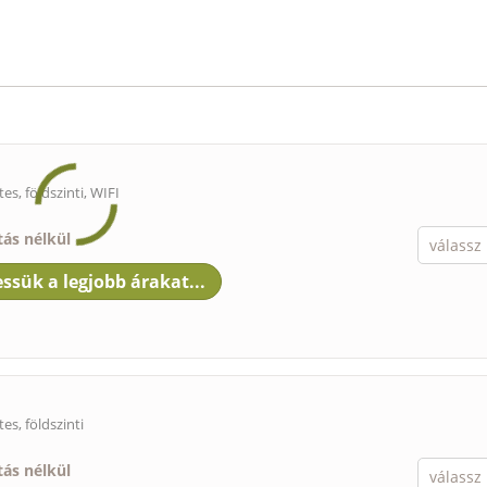
s, földszinti, WIFI
tás nélkül
s, földszinti
tás nélkül