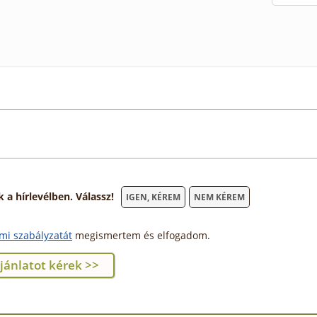
 hírlevélben. Válassz!
IGEN, KÉREM
NEM KÉREM
mi szabályzatát
megismertem és elfogadom.