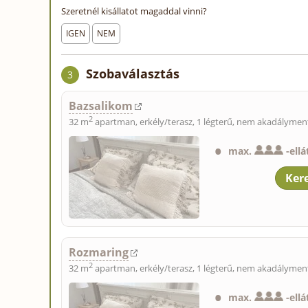
Szeretnél kisállatot magaddal vinni?
IGEN
NEM
Szobaválasztás
3
Bazsalikom
2
32 m
apartman, erkély/terasz, 1 légterű, nem akadálymente
max.
-
ellá
Rozmaring
2
32 m
apartman, erkély/terasz, 1 légterű, nem akadálymente
max.
-
ellá