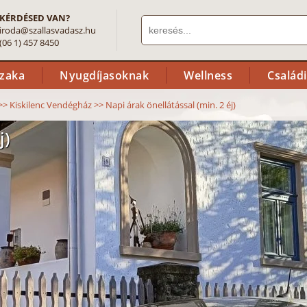
KÉRDÉSED VAN?
iroda@szallasvadasz.hu
(06 1) 457 8450
szaka
Nyugdíjasoknak
Wellness
Család
>>
Kiskilenc Vendégház
>>
Napi árak önellátással (min. 2 éj)
j)