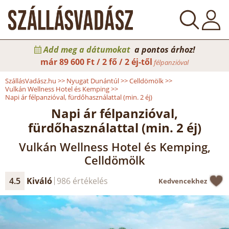
Add meg a dátumokat
a pontos árhoz!
már
89 600 Ft / 2 fő / 2 éj-től
félpanzióval
SzállásVadász.hu
>>
Nyugat Dunántúl
>>
Celldömölk
>>
Vulkán Wellness Hotel és Kemping
>>
Napi ár félpanzióval, fürdőhasználattal (min. 2 éj)
Napi ár félpanzióval,
fürdőhasználattal (min. 2 éj)
Vulkán Wellness Hotel és Kemping,
Celldömölk
4.5
Kiváló
986 értékelés
Kedvencekhez