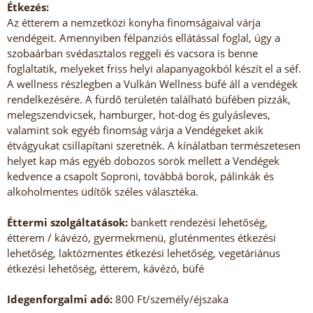
Étkezés:
Az étterem a nemzetközi konyha finomságaival várja
vendégeit. Amennyiben félpanziós ellátással foglal, úgy a
szobaárban svédasztalos reggeli és vacsora is benne
foglaltatik, melyeket friss helyi alapanyagokból készít el a séf.
A wellness részlegben a Vulkán Wellness büfé áll a vendégek
rendelkezésére. A fürdő területén található büfében pizzák,
melegszendvicsek, hamburger, hot-dog és gulyásleves,
valamint sok egyéb finomság várja a Vendégeket akik
étvágyukat csillapítani szeretnék. A kínálatban természetesen
helyet kap más egyéb dobozos sörök mellett a Vendégek
kedvence a csapolt Soproni, továbbá borok, pálinkák és
alkoholmentes üdítők széles választéka.
Éttermi szolgáltatások:
bankett rendezési lehetőség,
étterem / kávézó, gyermekmenü, gluténmentes étkezési
lehetőség, laktózmentes étkezési lehetőség, vegetáriánus
étkezési lehetőség, étterem, kávézó, büfé
Idegenforgalmi adó:
800 Ft/személy/éjszaka