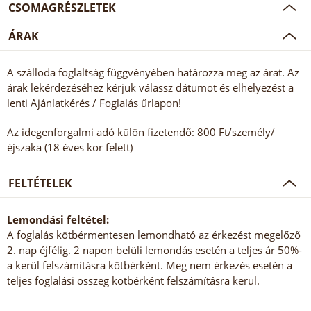
CSOMAGRÉSZLETEK
ÁRAK
A szálloda foglaltság függvényében határozza meg az árat. Az
árak lekérdezéséhez kérjük válassz dátumot és elhelyezést a
lenti Ajánlatkérés / Foglalás űrlapon!
Az idegenforgalmi adó külön fizetendő: 800 Ft/személy/
éjszaka (18 éves kor felett)
FELTÉTELEK
Lemondási feltétel:
A foglalás kötbérmentesen lemondható az érkezést megelőző
2. nap éjfélig. 2 napon belüli lemondás esetén a teljes ár 50%-
a kerül felszámításra kötbérként. Meg nem érkezés esetén a
teljes foglalási összeg kötbérként felszámításra kerül.