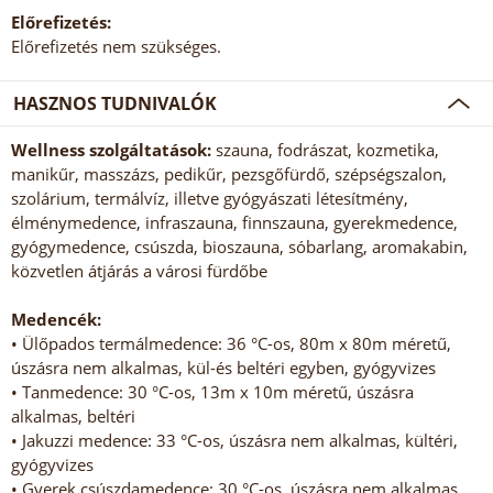
Előrefizetés:
Előrefizetés nem szükséges.
HASZNOS TUDNIVALÓK
Wellness szolgáltatások:
szauna, fodrászat, kozmetika,
manikűr, masszázs, pedikűr, pezsgőfürdő, szépségszalon,
szolárium, termálvíz, illetve gyógyászati létesítmény,
élménymedence, infraszauna, finnszauna, gyerekmedence,
gyógymedence, csúszda, bioszauna, sóbarlang, aromakabin,
közvetlen átjárás a városi fürdőbe
Medencék:
• Ülőpados termálmedence: 36 °C-os, 80m x 80m méretű,
úszásra nem alkalmas, kül-és beltéri egyben, gyógyvizes
• Tanmedence: 30 °C-os, 13m x 10m méretű, úszásra
alkalmas, beltéri
• Jakuzzi medence: 33 °C-os, úszásra nem alkalmas, kültéri,
gyógyvizes
• Gyerek csúszdamedence: 30 °C-os, úszásra nem alkalmas,