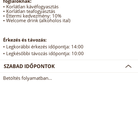
foglalóknak:
• Korlátlan kávéfogyasztás
• Korlátlan teafogyasztás
• Éttermi kedvezmény: 10%
• Welcome drink (alkoholos ital)
Érkezés és távozás:
• Legkorábbi érkezés időpontja: 14:00
• Legkésőbbi távozás időpontja: 10:00
SZABAD IDŐPONTOK
Betöltés folyamatban...