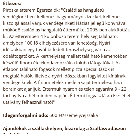
Étkezés:
Piroska étterem Egerszalók: "Családias hangulatú
vendéglőnkben, kellemes hagyományos ízekkel, kellemes
kiszolgálással várjuk vendégeinket! Házias jellegű konyhával
működő családias hangulatú éttermüket 2005-ben alakították
ki. Az étteremben 4 különböző terem helyiség található,
amelyben 100 fő elhelyezésére van lehetőség. Nyári
időszakban egy további fedett teraszhelység várja az
odalátogatókat. A kerthelyiség mellett található kemencében
készülő finom ételek odavonzzák a faluba látogatókat. Az
étlapon található fogások mellett pizza specialitások is
megtalálhatók, illetve a nyári időszakban fagylaltot kínálnak
vendégeiknek. A finom ételek mellé a saját termelésű házi
borainkat ajánljuk. Éttermük nyáron és télen egyaránt 9 - 22
tart nyitva a hét minden napján. Éttermi fogyasztásra Erzsébet
utalvány felhasználható!"
Idegenforgalmi adó:
600 Ft/személy/éjszaka
Ajándékok a szálláshelyen, kizárólag a Szállásvadászon