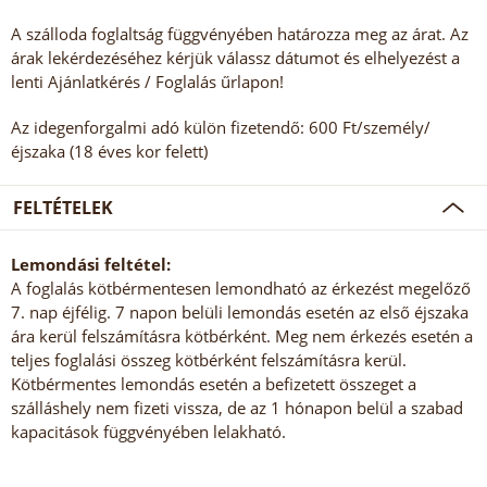
A szálloda foglaltság függvényében határozza meg az árat. Az
árak lekérdezéséhez kérjük válassz dátumot és elhelyezést a
lenti Ajánlatkérés / Foglalás űrlapon!
Az idegenforgalmi adó külön fizetendő: 600 Ft/személy/
éjszaka (18 éves kor felett)
FELTÉTELEK
Lemondási feltétel:
A foglalás kötbérmentesen lemondható az érkezést megelőző
7. nap éjfélig. 7 napon belüli lemondás esetén az első éjszaka
ára kerül felszámításra kötbérként. Meg nem érkezés esetén a
teljes foglalási összeg kötbérként felszámításra kerül.
Kötbérmentes lemondás esetén a befizetett összeget a
szálláshely nem fizeti vissza, de az 1 hónapon belül a szabad
kapacitások függvényében lelakható.