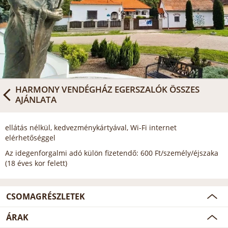
HARMONY VENDÉGHÁZ EGERSZALÓK
ÖSSZES
AJÁNLATA
ellátás nélkül, kedvezménykártyával, Wi-Fi internet
elérhetőséggel
Az idegenforgalmi adó külön fizetendő: 600 Ft/személy/éjszaka
(18 éves kor felett)
CSOMAGRÉSZLETEK
ÁRAK