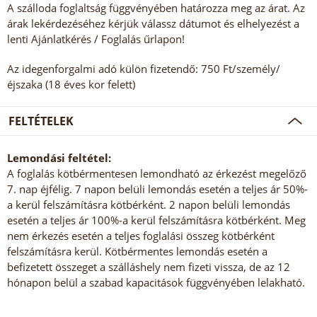
A szálloda foglaltság függvényében határozza meg az árat. Az
árak lekérdezéséhez kérjük válassz dátumot és elhelyezést a
lenti Ajánlatkérés / Foglalás űrlapon!
Az idegenforgalmi adó külön fizetendő: 750 Ft/személy/
éjszaka (18 éves kor felett)
FELTÉTELEK
Lemondási feltétel:
A foglalás kötbérmentesen lemondható az érkezést megelőző
7. nap éjfélig. 7 napon belüli lemondás esetén a teljes ár 50%-
a kerül felszámításra kötbérként. 2 napon belüli lemondás
esetén a teljes ár 100%-a kerül felszámításra kötbérként. Meg
nem érkezés esetén a teljes foglalási összeg kötbérként
felszámításra kerül. Kötbérmentes lemondás esetén a
befizetett összeget a szálláshely nem fizeti vissza, de az 12
hónapon belül a szabad kapacitások függvényében lelakható.