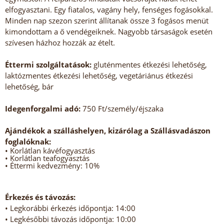
elfogyasztani. Egy fiatalos, vagány hely, fenséges fogásokkal.
Minden nap szezon szerint állítanak össze 3 fogásos menüt
kimondottam a ő vendégeiknek. Nagyobb társaságok esetén
szívesen házhoz hozzák az ételt.
Éttermi szolgáltatások:
gluténmentes étkezési lehetőség,
laktózmentes étkezési lehetőség, vegetáriánus étkezési
lehetőség, bár
Idegenforgalmi adó:
750 Ft/személy/éjszaka
Ajándékok a szálláshelyen, kizárólag a Szállásvadászon
foglalóknak:
• Korlátlan kávéfogyasztás
• Korlátlan teafogyasztás
• Éttermi kedvezmény: 10%
Érkezés és távozás:
• Legkorábbi érkezés időpontja: 14:00
• Legkésőbbi távozás időpontja: 10:00