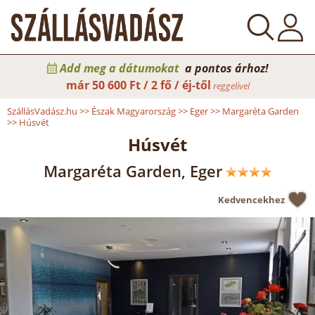
Add meg a dátumokat
a pontos árhoz!
már
50 600 Ft / 2 fő / éj-től
reggelivel
SzállásVadász.hu
>>
Észak Magyarország
>>
Eger
>>
Margaréta Garden
>>
Húsvét
Húsvét
Margaréta Garden, Eger
Kedvencekhez