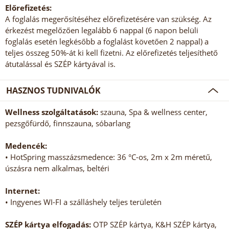
Előrefizetés:
A foglalás megerősítéséhez előrefizetésére van szükség. Az
érkezést megelőzően legalább 6 nappal (6 napon belüli
foglalás esetén legkésőbb a foglalást követően 2 nappal) a
teljes összeg 50%-át ki kell fizetni. Az előrefizetés teljesíthető
átutalással és SZÉP kártyával is.
HASZNOS TUDNIVALÓK
Wellness szolgáltatások:
szauna, Spa & wellness center,
pezsgőfürdő, finnszauna, sóbarlang
Medencék:
• HotSpring masszázsmedence: 36 °C-os, 2m x 2m méretű,
úszásra nem alkalmas, beltéri
Internet:
• Ingyenes WI-FI a szálláshely teljes területén
SZÉP kártya elfogadás:
OTP SZÉP kártya, K&H SZÉP kártya,