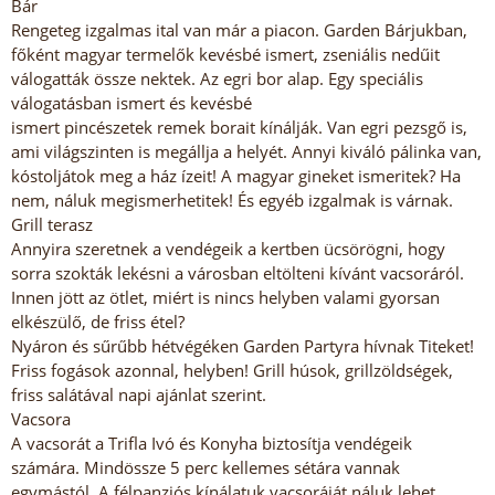
Bár
Rengeteg izgalmas ital van már a piacon. Garden Bárjukban,
főként magyar termelők kevésbé ismert, zseniális nedűit
válogatták össze nektek. Az egri bor alap. Egy speciális
válogatásban ismert és kevésbé
ismert pincészetek remek borait kínálják. Van egri pezsgő is,
ami világszinten is megállja a helyét. Annyi kiváló pálinka van,
kóstoljátok meg a ház ízeit! A magyar gineket ismeritek? Ha
nem, náluk megismerhetitek! És egyéb izgalmak is várnak.
Grill terasz
Annyira szeretnek a vendégeik a kertben ücsörögni, hogy
sorra szokták lekésni a városban eltölteni kívánt vacsoráról.
Innen jött az ötlet, miért is nincs helyben valami gyorsan
elkészülő, de friss étel?
Nyáron és sűrűbb hétvégéken Garden Partyra hívnak Titeket!
Friss fogások azonnal, helyben! Grill húsok, grillzöldségek,
friss salátával napi ajánlat szerint.
Vacsora
A vacsorát a Trifla Ivó és Konyha biztosítja vendégeik
számára. Mindössze 5 perc kellemes sétára vannak
egymástól. A félpanziós kínálatuk vacsoráját náluk lehet