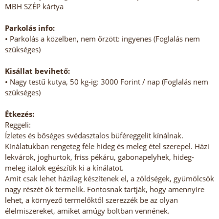
MBH SZÉP kártya
Parkolás info:
• Parkolás a közelben, nem őrzött: ingyenes (Foglalás nem
szükséges)
Kisállat bevihető:
• Nagy testű kutya, 50 kg-ig: 3000 Forint / nap (Foglalás nem
szükséges)
Étkezés:
Reggeli:
Ízletes és bőséges svédasztalos büféreggelit kínálnak.
Kínálatukban rengeteg féle hideg és meleg étel szerepel. Házi
lekvárok, joghurtok, friss pékáru, gabonapelyhek, hideg-
meleg italok egészítik ki a kínálatot.
Amit csak lehet házilag készítenek el, a zöldségek, gyümölcsök
nagy részét ők termelik. Fontosnak tartják, hogy amennyire
lehet, a környező termelőktől szerezzék be az olyan
élelmiszereket, amiket amúgy boltban vennének.