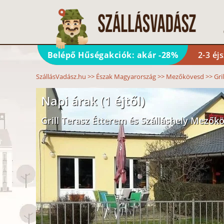
Belépő Hűségakciók: akár -28%
2-3 éj
SzállásVadász.hu
>>
Észak Magyarország
>>
Mezőkövesd
>>
Gri
Napi árak (1 éjtől)
Grill Terasz Étterem és Szálláshely Mezők