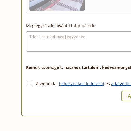
Megjegyzések, további információk:
Remek csomagok, hasznos tartalom, kedvezmények a
A weboldal
felhasználási feltételeit
és
adatvédel