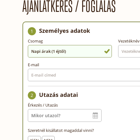
AJÁNLATKÉRÉS / FOGLALÁS
Személyes adatok
1
Csomag
Vezetéknév
Napi árak (1 éjtől)
E-mail
Utazás adatai
2
Érkezés / Utazás
Szeretnél kisállatot magaddal vinni?