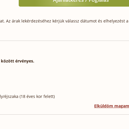
t. Az árak lekérdezéséhez kérjük válassz dátumot és elhelyezést a 
. között érvényes.
/éjszaka (18 éves kor felett)
Elküldöm maga