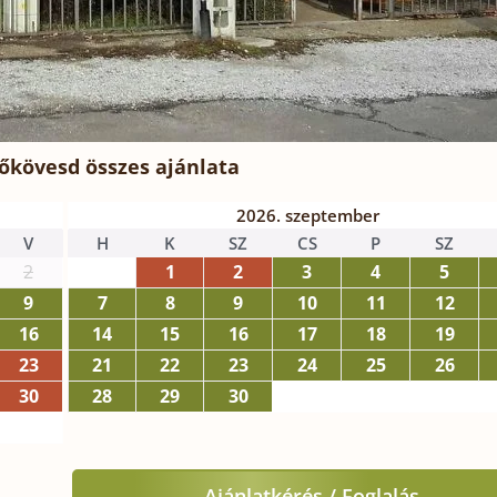
zőkövesd
összes ajánlata
2026. szeptember
V
H
K
SZ
CS
P
SZ
2
1
2
3
4
5
9
7
8
9
10
11
12
16
14
15
16
17
18
19
23
21
22
23
24
25
26
30
28
29
30
Ajánlatkérés / Foglalás