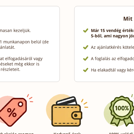
Mit
lmasan kezeljük.
Már 15 vendég érték
5-ből, ami nagyon j
b 1 munkanapon belül (de
ánlatát.
Az ajánlatkérés köte
at elfogadásáról vagy
A foglalás az elfogad
déseket még ekkor is
részleteit.
Ha elakadtál vagy kér