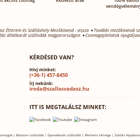
0 akciós csomag
Kedvező árak
100% valódi
vendégvélemén
asz Étterem és Szálláshely Mezőkövesd - vissza
További mezőkövesdi sz
bbi állatbarát szállodák magyarországon
Csomagajánlatok nyugdíjas
KÉRDÉSED VAN?
Hívj minket:
(+36-1) 457-8450
Írj nekünk:
iroda@szallasvadasz.hu
ITT IS MEGTALÁLSZ MINKET:
csomagok
|
Balatoni szállodák
|
Gyerekbarát szállodák
|
Wellness hétvége
|
Szállás Hajdúszo