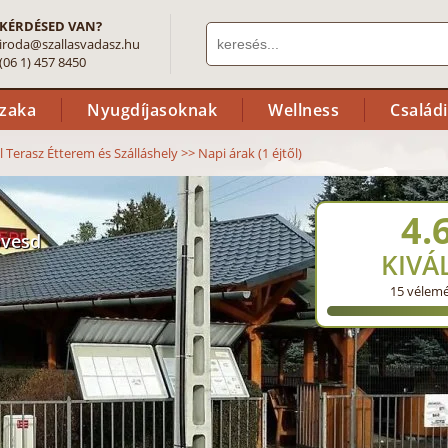
KÉRDÉSED VAN?
iroda@szallasvadasz.hu
(06 1) 457 8450
szaka
Nyugdíjasoknak
Wellness
Család
ll Terasz Étterem és Szálláshely
>>
Napi árak (1 éjtől)
4.
övesd
KIVÁ
15
vélem