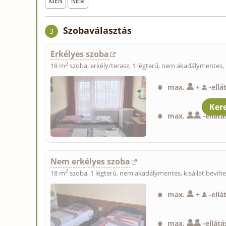
IGEN
NEM
Szobaválasztás
3
Erkélyes szoba
2
18 m
szoba, erkély/terasz, 1 légterű, nem akadálymentes,
max.
+
-
ellá
max.
-
ellát
Nem erkélyes szoba
2
18 m
szoba, 1 légterű, nem akadálymentes,
kisállat bevih
max.
+
-
ellá
max.
-
ellátá