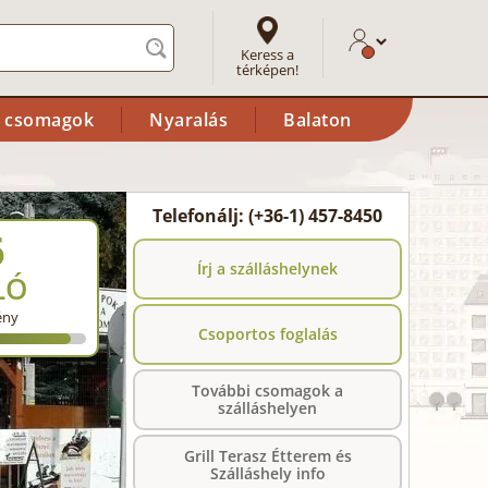
Keress a
térképen!
i csomagok
Nyaralás
Balaton
Telefonálj: (+36-1) 457-8450
6
Írj a szálláshelynek
LÓ
ény
Csoportos foglalás
További csomagok a
szálláshelyen
Grill Terasz Étterem és
Szálláshely info