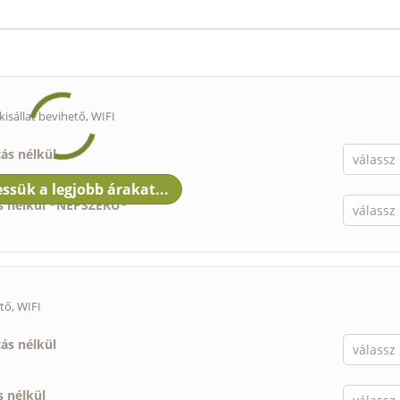
kisállat bevihető
, WIFI
tás nélkül
ás nélkül *NÉPSZERŰ*
ető
, WIFI
tás nélkül
s nélkül