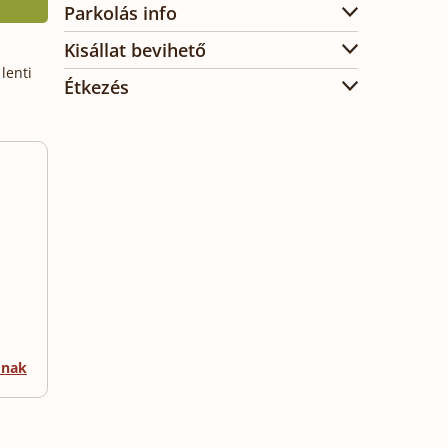
Parkolás info
Kisállat bevihető
lenti
Étkezés
mnak