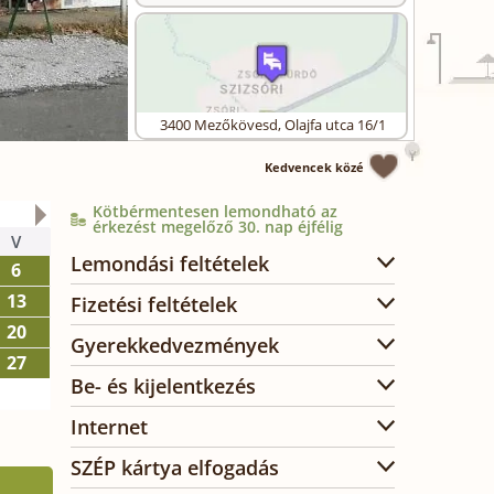
3400
Mezőkövesd
,
Olajfa utca 16/1
Kedvencek közé
Kötbérmentesen lemondható az
2026. október
érkezést megelőző 30. nap éjfélig
V
H
K
SZ
CS
P
SZ
Lemondási feltételek
6
1
2
3
13
5
6
7
8
9
10
Fizetési feltételek
20
12
13
14
15
16
17
Gyerekkedvezmények
27
19
20
21
22
23
24
Be- és kijelentkezés
26
27
28
29
30
31
Internet
SZÉP kártya elfogadás