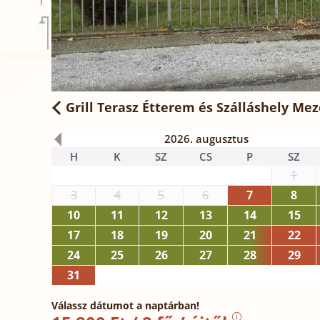
Grill Terasz Étterem és Szálláshely Me
2026. augusztus
H
K
SZ
CS
P
SZ
1
3
4
5
6
7
8
10
11
12
13
14
15
17
18
19
20
21
22
24
25
26
27
28
29
31
Válassz dátumot a naptárban!