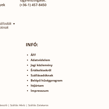
Ügyfélszolgálat:
yek
(+36-1) 457-8450
állodák
oknak
INFÓ:
ÁFF
Adatvédelem
Jogi közlemény
Értékelésekről
Szállásadóknak
Belépő hűségprogram
IttJártam
Impresszum
boszló
|
Szállás Hévíz
|
Szállás Zalakaros