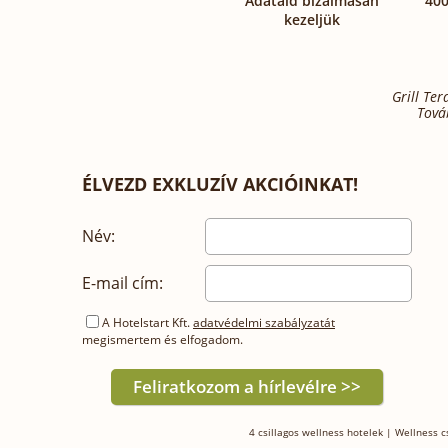
Adataid bizalmasan
400
kezeljük
Grill Ter
Tová
ÉLVEZD EXKLUZÍV AKCIÓINKAT!
Név:
E-mail cím:
A Hotelstart Kft.
adatvédelmi szabályzatát
megismertem és elfogadom.
4 csillagos wellness hotelek
|
Wellness 