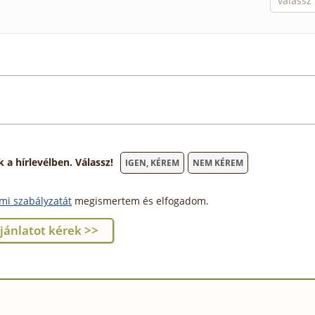
 hírlevélben. Válassz!
IGEN, KÉREM
NEM KÉREM
mi szabályzatát
megismertem és elfogadom.