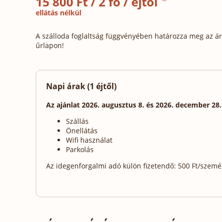
15 800 Ft / 2 fő / éjtől
ellátás nélkül
A szálloda foglaltság függvényében határozza meg az ára
űrlapon!
Napi árak (1 éjtől)
Az ajánlat 2026. augusztus 8. és 2026. december 28
Szállás
Önellátás
Wifi használat
Parkolás
Az idegenforgalmi adó külön fizetendő: 500 Ft/személy