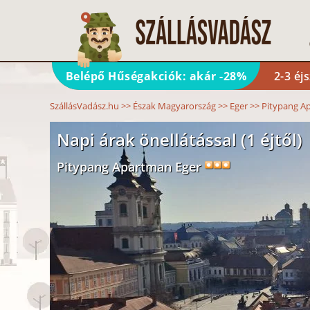
Belépő Hűségakciók: akár -28%
2-3 éj
SzállásVadász.hu
>>
Észak Magyarország
>>
Eger
>>
Pitypang A
Napi árak önellátással (1 éjtől)
Pitypang Apartman Eger