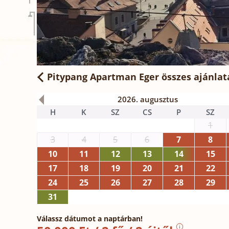
Pitypang Apartman Eger
összes ajánlat
2026. augusztus
H
K
SZ
CS
P
SZ
1
3
4
5
6
7
8
10
11
12
13
14
15
17
18
19
20
21
22
24
25
26
27
28
29
31
Válassz dátumot a naptárban!