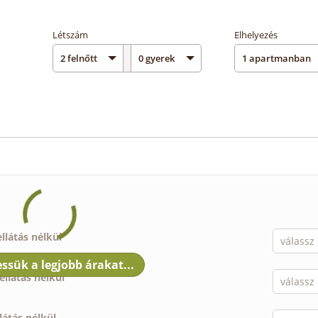
Létszám
Elhelyezés
ellátás nélkül
ellátás nélkül
llátás nélkül