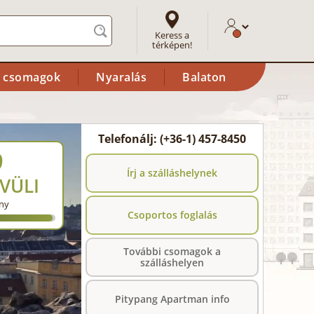
Keress a
térképen!
i csomagok
Nyaralás
Balaton
Telefonálj: (+36-1) 457-8450
9
Írj a szálláshelynek
VÜLI
ny
Csoportos foglalás
További csomagok a
szálláshelyen
Pitypang Apartman info