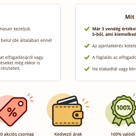
Mit
lmasan kezeljük.
Már 3 vendég értéke
5-ből, ami kiemelke
elül (de általában ennél
Az ajánlatkérés köte
at elfogadásáról vagy
A foglalás az elfogad
déseket még ekkor is
részleteit.
Ha elakadtál vagy kér
0 akciós csomag
Kedvező árak
100% valódi