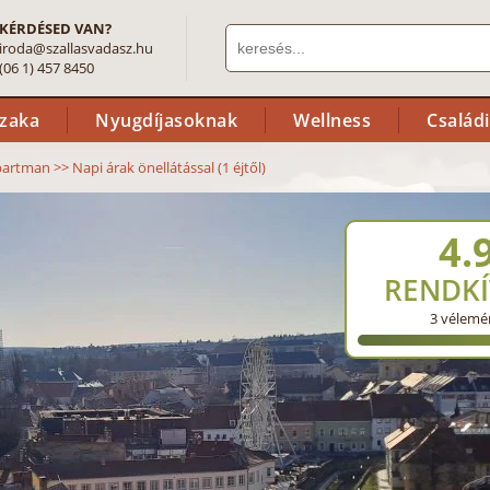
KÉRDÉSED VAN?
iroda@szallasvadasz.hu
(06 1) 457 8450
szaka
Nyugdíjasoknak
Wellness
Család
partman
>>
Napi árak önellátással (1 éjtől)
4.
RENDKÍ
3
vélemé