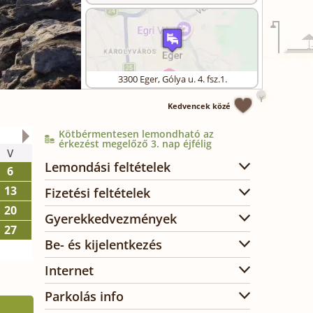
3300
Eger
,
Gólya u. 4. fsz.1.
Kedvencek közé
Kötbérmentesen lemondható az
2026. október
érkezést megelőző 3. nap éjfélig
V
H
K
SZ
CS
P
SZ
Lemondási feltételek
6
1
2
3
13
5
6
7
8
9
10
Fizetési feltételek
20
12
13
14
15
16
17
Gyerekkedvezmények
27
19
20
21
22
23
24
Be- és kijelentkezés
26
27
28
29
30
31
Internet
Parkolás info