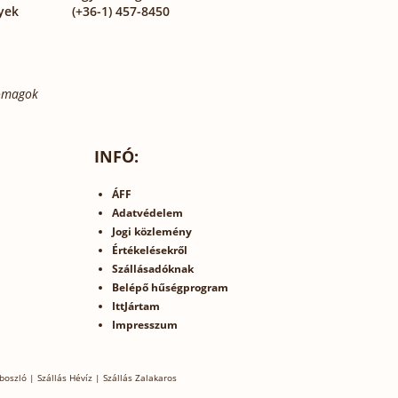
yek
(+36-1) 457-8450
somagok
INFÓ:
ÁFF
Adatvédelem
Jogi közlemény
Értékelésekről
Szállásadóknak
Belépő hűségprogram
IttJártam
Impresszum
boszló
|
Szállás Hévíz
|
Szállás Zalakaros