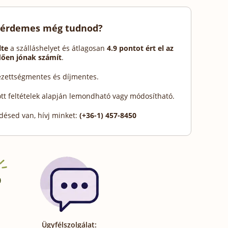
 érdemes még tudnod?
lte
a szálláshelyet és átlagosan
4.9 pontot ért el az
dően jónak számít
.
lezettségmentes és díjmentes.
ott feltételek alapján lemondható vagy módosítható.
désed van, hívj minket:
(+36-1) 457-8450
Ügyfélszolgálat: