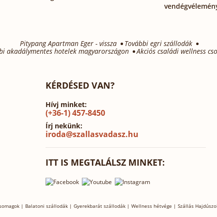
vendégvélemén
Pitypang Apartman Eger - vissza
További egri szállodák
bi akadálymentes hotelek magyarországon
Akciós családi wellness c
KÉRDÉSED VAN?
Hívj minket:
(+36-1) 457-8450
Írj nekünk:
iroda@szallasvadasz.hu
ITT IS MEGTALÁLSZ MINKET:
csomagok
|
Balatoni szállodák
|
Gyerekbarát szállodák
|
Wellness hétvége
|
Szállás Hajdúszo