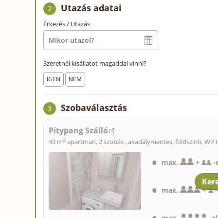
Utazás adatai
2
Érkezés / Utazás
Szeretnél kisállatot magaddal vinni?
IGEN
NEM
Szobaválasztás
3
Pitypang Szálló
2
43 m
apartman, 2 szobás , akadálymentes, földszinti, WIFI
max.
+
-
max.
+
-
max.
-
e