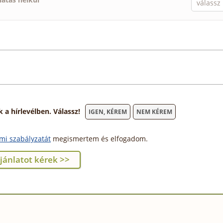
 hírlevélben. Válassz!
IGEN, KÉREM
NEM KÉREM
mi szabályzatát
megismertem és elfogadom.