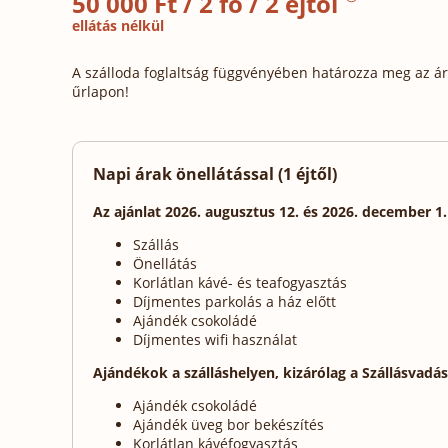
50 000 Ft / 2 fő / 2 éjtől
ellátás nélkül
A szálloda foglaltság függvényében határozza meg az ára
űrlapon!
Napi árak önellátással (1 éjtől)
Az ajánlat 2026. augusztus 12. és 2026. december 1
Szállás
Önellátás
Korlátlan kávé- és teafogyasztás
Díjmentes parkolás a ház előtt
Ajándék csokoládé
Díjmentes wifi használat
Ajándékok a szálláshelyen, kizárólag a Szállásvadá
Ajándék csokoládé
Ajándék üveg bor bekészítés
Korlátlan kávéfogyasztás