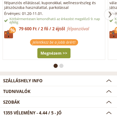
félpanziós ellátással, kuponokkal, wellnessrészleg és
vála
játszószoba használattal, parkolással
játs
Érvényes: 01.20-11.01.
Érvé
Kötbérmentesen lemondható az érkezést megelőző 9. nap
K
éjfélig
é
79 600 Ft / 2 fő / 2 éjtől
félpanzióval
Jelentkezz be a jobb árért!
Megnézem >>
SZÁLLÁSHELY INFO
TUDNIVALÓK
SZOBÁK
1355
VÉLEMÉNY -
4.44
/
5
- JÓ