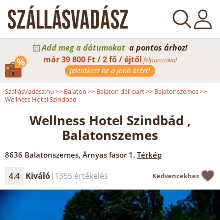
Add meg a dátumokat
a pontos árhoz!
már
39 800 Ft / 2 fő / éjtől
félpanzióval
Jelentkezz be a jobb árért!
SzállásVadász.hu
>>
Balaton
>>
Balaton déli part
>>
Balatonszemes
>>
Wellness Hotel Szindbád
Wellness Hotel Szindbád ,
Balatonszemes
8636
Balatonszemes
,
Árnyas fasor 1.
Térkép
4.4
Kiváló
1355 értékelés
Kedvencekhez