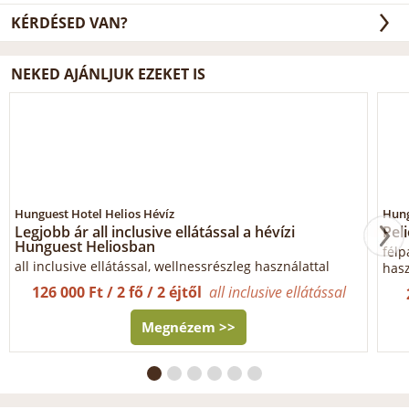
KÉRDÉSED VAN?
NEKED AJÁNLJUK EZEKET IS
Hunguest Hotel Helios Hévíz
Hung
Legjobb ár all inclusive ellátással a hévízi
Pel
Hunguest Heliosban
félp
all inclusive ellátással, wellnessrészleg használattal
hasz
126 000 Ft / 2 fő / 2 éjtől
all inclusive ellátással
Megnézem >>