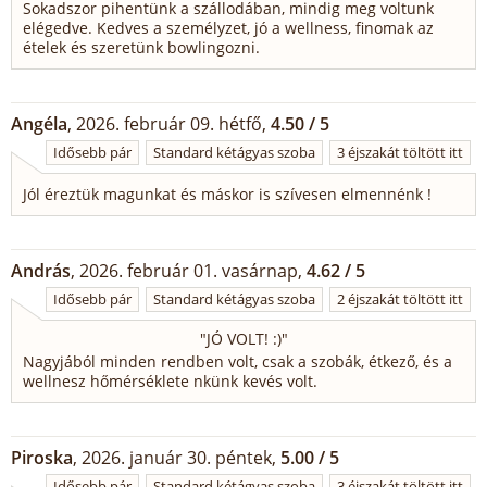
Sokadszor pihentünk a szállodában, mindig meg voltunk
elégedve. Kedves a személyzet, jó a wellness, finomak az
ételek és szeretünk bowlingozni.
Angéla
, 2026. február 09. hétfő,
4.50 / 5
Idősebb pár
Standard kétágyas szoba
3 éjszakát töltött itt
Jól éreztük magunkat és máskor is szívesen elmennénk !
András
, 2026. február 01. vasárnap,
4.62 / 5
Idősebb pár
Standard kétágyas szoba
2 éjszakát töltött itt
"
JÓ VOLT! :)
"
Nagyjából minden rendben volt, csak a szobák, étkező, és a
wellnesz hőmérséklete nkünk kevés volt.
Piroska
, 2026. január 30. péntek,
5.00 / 5
Idősebb pár
Standard kétágyas szoba
3 éjszakát töltött itt