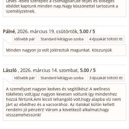
Leves -ebéd szerepelt a csomagban,de teljes és bőséges
ebédet kaptunk minden nap.Nagy köszönettel tartozunk a
személyzetnek.
Pálné
, 2026. március 19. csütörtök,
5.00 / 5
Idősebb pár
Standard kétágyas szoba
4 éjszakát töltött itt
Minden nagyon jo volt joléreztük magunkat. Köszunjük
László
, 2026. március 14. szombat,
5.00 / 5
Idősebb pár
Standard kétágyas szoba
3 éjszakát töltött itt
A személyzet nagyon kedves és segítőkész! A wellness
tökéletes volt,igaz nagyon kevesen voltunk így mindenhez
hozzá fértünk.Ami kicsit lehangoló volt,hogy alapba víz nem
járt az ebédhez és a vacsorához. Az italokat külön kellett
rendelni jó pénzért! Várom a következő alkalmat,hogy
visszamehessünk!