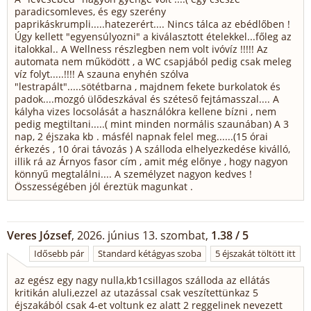
paradicsomleves, és egy szerény
paprikáskrumpli.....hatezerért.... Nincs tálca az ebédlőben !
Úgy kellett "egyensúlyozni" a kiválasztott ételekkel...főleg az
italokkal.. A Wellness részlegben nem volt ivóvíz !!!!! Az
automata nem működött , a WC csapjából pedig csak meleg
víz folyt.....!!!! A szauna enyhén szólva
"lestrapált".....sötétbarna , majdnem fekete burkolatok és
padok....mozgó ülődeszkával és széteső fejtámasszal.... A
kályha vizes locsolását a használókra kellene bízni , nem
pedig megtiltani.....( mint minden normális szaunában) A 3
nap, 2 éjszaka kb . másfél napnak felel meg......(15 órai
érkezés , 10 órai távozás ) A szálloda elhelyezkedése kiválló,
illik rá az Árnyos fasor cím , amit még előnye , hogy nagyon
könnyű megtalálni.... A személyzet nagyon kedves !
Összességében jól éreztük magunkat .
Veres József
, 2026. június 13. szombat,
1.38 / 5
Idősebb pár
Standard kétágyas szoba
5 éjszakát töltött itt
az egész egy nagy nulla,kb1csillagos szálloda az ellátás
kritikán aluli,ezzel az utazással csak veszítettünkaz 5
éjszakából csak 4-et voltunk ez alatt 2 reggelinek nevezett