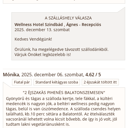
A SZÁLLÁSHELY VÁLASZA
Wellness Hotel Szindbád , Ágnes - Recepciós
2025. december 13. szombat
Kedves Vendégünk!
Örülünk, ha megelégedve távozott szállodánkból.
Várjuk Önöket legközelebb is!
Mónika
, 2025. december 06. szombat,
4.62 / 5
Fiatal pár
Standard kétágyas szoba
2 éjszakát töltött itt
"
2 ÈJSZAKÀS PIHENÈS BALATONSZEMESEN
"
Gyönyörű ès tàgas a szàlloda kertje, tele fàkkal, a kültèri
medencèk is nagyon jók, a beltèri wellness pedig nagyon
tàgas, belül is van úszómedence. A szàlloda csendes helyen
talàlható, kb.10 perc sètàra a Balatontól. Az ètelvàlasztèk
vacsorànàl lehetett volna kicsit bővebb, de így is jó volt, jól
tudtam lakni vegetàriànuskènt is.