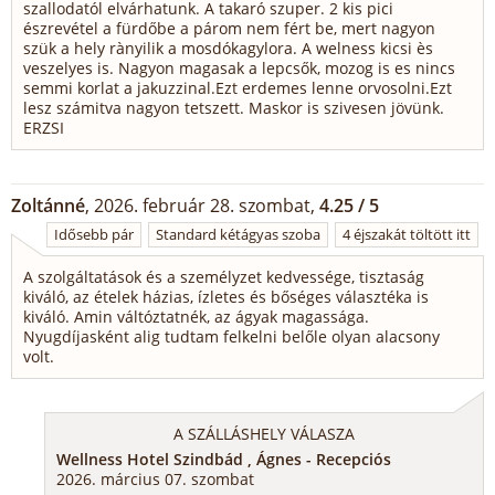
szallodatól elvárhatunk. A takaró szuper. 2 kis pici
észrevétel a fürdőbe a párom nem fért be, mert nagyon
szük a hely rànyilik a mosdókagylora. A welness kicsi ès
veszelyes is. Nagyon magasak a lepcsők, mozog is es nincs
semmi korlat a jakuzzinal.Ezt erdemes lenne orvosolni.Ezt
lesz számitva nagyon tetszett. Maskor is szivesen jövünk.
ERZSI
Zoltánné
, 2026. február 28. szombat,
4.25 / 5
Idősebb pár
Standard kétágyas szoba
4 éjszakát töltött itt
A szolgáltatások és a személyzet kedvessége, tisztaság
kiváló, az ételek házias, ízletes és bőséges választéka is
kiváló. Amin váltóztatnék, az ágyak magassága.
Nyugdíjasként alig tudtam felkelni belőle olyan alacsony
volt.
A SZÁLLÁSHELY VÁLASZA
Wellness Hotel Szindbád , Ágnes - Recepciós
2026. március 07. szombat