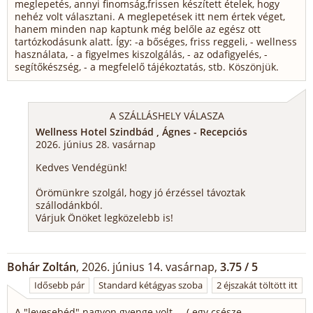
meglepetés, annyi finomság,frissen készített ételek, hogy
nehéz volt választani. A meglepetések itt nem értek véget,
hanem minden nap kaptunk még belőle az egész ott
tartózkodásunk alatt. Így: -a bőséges, friss reggeli, - wellness
használata, - a figyelmes kiszolgálás, - az odafigyelés, -
segítőkészség, - a megfelelő tájékoztatás, stb. Köszönjük.
A SZÁLLÁSHELY VÁLASZA
Wellness Hotel Szindbád , Ágnes - Recepciós
2026. június 28. vasárnap
Kedves Vendégünk!
Örömünkre szolgál, hogy jó érzéssel távoztak
szállodánkból.
Várjuk Önöket legközelebb is!
Bohár Zoltán
, 2026. június 14. vasárnap,
3.75 / 5
Idősebb pár
Standard kétágyas szoba
2 éjszakát töltött itt
A "levesebéd" nagyon gyenge volt ....( egy csésze