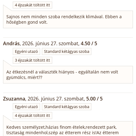
4 éjszakát töltött itt
Sajnos nem minden szoba rendelkezik klimával. Ebben a
hőségben gond volt.
András
, 2026. június 27. szombat,
4.50 / 5
Egyéni utazó
Standard kétágyas szoba
3 éjszakát töltött itt
Az étkezésnél a választék hiányos - egyáltalán nem volt
gyümölcs, miért??
Zsuzanna
, 2026. június 27. szombat,
5.00 / 5
Egyéni utazó
Standard kétágyas szoba
4 éjszakát töltött itt
Kedves személyzet,házias finom ételek,rendezett park,
tisztaság mindenhol,szép az étterem rész is!Az étterem