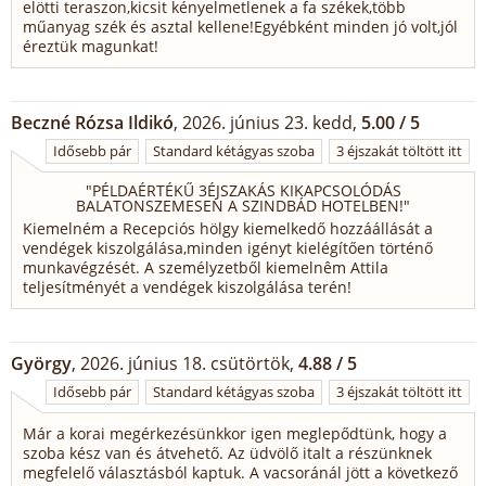
elötti teraszon,kicsit kényelmetlenek a fa székek,több
műanyag szék és asztal kellene!Egyébként minden jó volt,jól
éreztük magunkat!
Beczné Rózsa Ildikó
, 2026. június 23. kedd,
5.00 / 5
Idősebb pár
Standard kétágyas szoba
3 éjszakát töltött itt
"
PÉLDAÉRTÉKŰ 3ÉJSZAKÁS KIKAPCSOLÓDÁS
BALATONSZEMESEN A SZINDBÁD HOTELBEN!
"
Kiemelném a Recepciós hölgy kiemelkedő hozzáállását a
vendégek kiszolgálása,minden igényt kielégítően történő
munkavégzését. A személyzetből kiemelnêm Attila
teljesítményét a vendégek kiszolgálása terén!
György
, 2026. június 18. csütörtök,
4.88 / 5
Idősebb pár
Standard kétágyas szoba
3 éjszakát töltött itt
Már a korai megérkezésünkkor igen meglepődtünk, hogy a
szoba kész van és átvehető. Az üdvölő italt a részünknek
megfelelő választásból kaptuk. A vacsoránál jött a következő