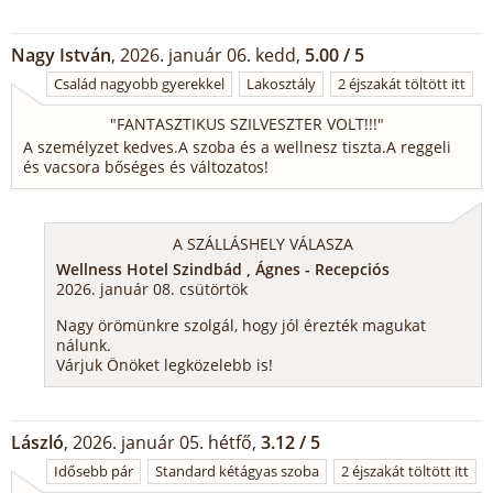
Nagy István
, 2026. január 06. kedd,
5.00 / 5
Család nagyobb gyerekkel
Lakosztály
2 éjszakát töltött itt
"
FANTASZTIKUS SZILVESZTER VOLT!!!
"
A személyzet kedves.A szoba és a wellnesz tiszta.A reggeli
és vacsora bőséges és változatos!
A SZÁLLÁSHELY VÁLASZA
Wellness Hotel Szindbád , Ágnes - Recepciós
2026. január 08. csütörtök
Nagy örömünkre szolgál, hogy jól érezték magukat
nálunk.
Várjuk Önöket legközelebb is!
László
, 2026. január 05. hétfő,
3.12 / 5
Idősebb pár
Standard kétágyas szoba
2 éjszakát töltött itt