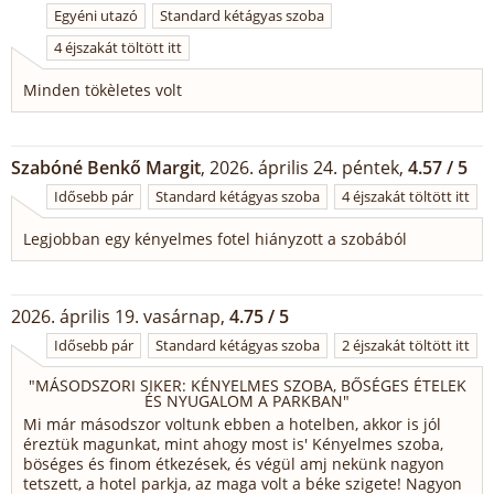
Egyéni utazó
Standard kétágyas szoba
4 éjszakát töltött itt
Minden tökèletes volt
Szabóné Benkő Margit
, 2026. április 24. péntek,
4.57 / 5
Idősebb pár
Standard kétágyas szoba
4 éjszakát töltött itt
Legjobban egy kényelmes fotel hiányzott a szobából
2026. április 19. vasárnap,
4.75 / 5
Idősebb pár
Standard kétágyas szoba
2 éjszakát töltött itt
"
MÁSODSZORI SIKER: KÉNYELMES SZOBA, BŐSÉGES ÉTELEK
ÉS NYUGALOM A PARKBAN
"
Mi már másodszor voltunk ebben a hotelben, akkor is jól
éreztük magunkat, mint ahogy most is' Kényelmes szoba,
böséges és finom étkezések, és végül amj nekünk nagyon
tetszett, a hotel parkja, az maga volt a béke szigete! Nagyon