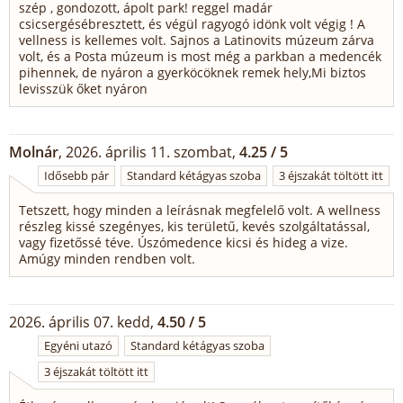
szép , gondozott, ápolt park! reggel madár
csicsergésébresztett, és végül ragyogó idönk volt végig ! A
vellness is kellemes volt. Sajnos a Latinovits múzeum zárva
volt, és a Posta múzeum is most még a parkban a medencék
pihennek, de nyáron a gyerköcöknek remek hely,Mi biztos
levisszük őket nyáron
Molnár
, 2026. április 11. szombat,
4.25 / 5
Idősebb pár
Standard kétágyas szoba
3 éjszakát töltött itt
Tetszett, hogy minden a leírásnak megfelelő volt. A wellness
részleg kissé szegényes, kis területű, kevés szolgáltatással,
vagy fizetőssé téve. Úszómedence kicsi és hideg a vize.
Amúgy minden rendben volt.
2026. április 07. kedd,
4.50 / 5
Egyéni utazó
Standard kétágyas szoba
3 éjszakát töltött itt