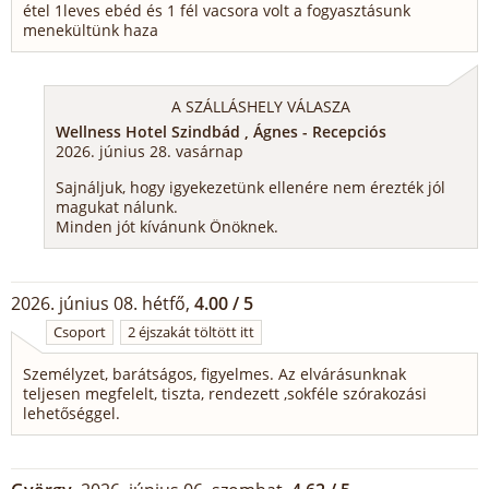
étel 1leves ebéd és 1 fél vacsora volt a fogyasztásunk
menekültünk haza
A SZÁLLÁSHELY VÁLASZA
Wellness Hotel Szindbád , Ágnes - Recepciós
2026. június 28. vasárnap
Sajnáljuk, hogy igyekezetünk ellenére nem érezték jól
magukat nálunk.
Minden jót kívánunk Önöknek.
2026. június 08. hétfő,
4.00 / 5
Csoport
2 éjszakát töltött itt
Személyzet, barátságos, figyelmes. Az elvárásunknak
teljesen megfelelt, tiszta, rendezett ,sokféle szórakozási
lehetőséggel.