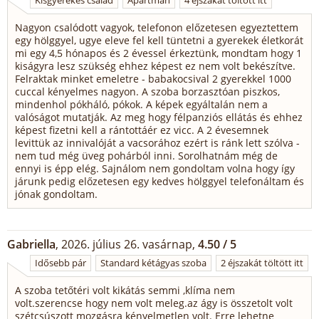
Kisgyerekes család
Apartman
4 éjszakát töltött itt
Nagyon csalódott vagyok, telefonon előzetesen egyeztettem
egy hölggyel, ugye eleve fel kell tüntetni a gyerekek életkorát
mi egy 4,5 hónapos és 2 évessel érkeztünk, mondtam hogy 1
kiságyra lesz szükség ehhez képest ez nem volt bekészítve.
Felraktak minket emeletre - babakocsival 2 gyerekkel 1000
cuccal kényelmes nagyon. A szoba borzasztóan piszkos,
mindenhol pókháló, pókok. A képek egyáltalán nem a
valóságot mutatják. Az meg hogy félpanziós ellátás és ehhez
képest fizetni kell a rántottáér ez vicc. A 2 évesemnek
levittük az innivalóját a vacsorához ezért is ránk lett szólva -
nem tud még üveg pohárból inni. Sorolhatnám még de
ennyi is épp elég. Sajnálom nem gondoltam volna hogy így
járunk pedig előzetesen egy kedves hölggyel telefonáltam és
jónak gondoltam.
Gabriella
, 2026. július 26. vasárnap,
4.50 / 5
Idősebb pár
Standard kétágyas szoba
2 éjszakát töltött itt
A szoba tetőtéri volt kikátás semmi ,klíma nem
volt.szerencse hogy nem volt meleg.az ágy is összetolt volt
szétcsúszott mozgásra kényelmetlen volt. Erre lehetne