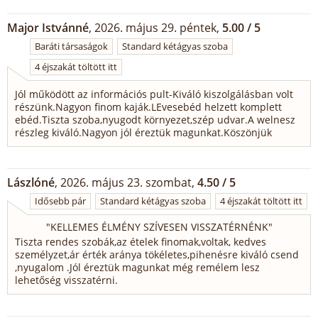
Major Istvánné
, 2026. május 29. péntek,
5.00 / 5
Baráti társaságok
Standard kétágyas szoba
4 éjszakát töltött itt
Jól működött az információs pult-Kiváló kiszolgálásban volt
részünk.Nagyon finom kaják.LEvesebéd helzett komplett
ebéd.Tiszta szoba,nyugodt környezet,szép udvar.A welnesz
részleg kiváló.Nagyon jól éreztük magunkat.Köszönjük
Lászlóné
, 2026. május 23. szombat,
4.50 / 5
Idősebb pár
Standard kétágyas szoba
4 éjszakát töltött itt
"
KELLEMES ÉLMÉNY SZÍVESEN VISSZATÉRNÉNK
"
Tiszta rendes szobák,az ételek finomak,voltak, kedves
személyzet,ár érték aránya tökéletes,pihenésre kiváló csend
,nyugalom .Jól éreztük magunkat még remélem lesz
lehetőség visszatérni.