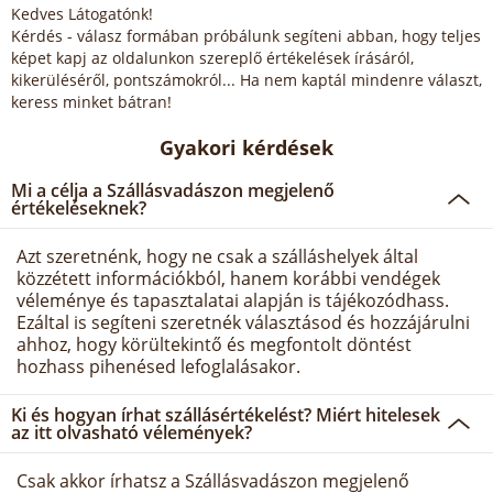
Kedves Látogatónk!
Kérdés - válasz formában próbálunk segíteni abban, hogy teljes
képet kapj az oldalunkon szereplő értékelések írásáról,
kikerüléséről, pontszámokról... Ha nem kaptál mindenre választ,
keress minket bátran!
Gyakori kérdések
Mi a célja a Szállásvadászon megjelenő
értékeléseknek?
Azt szeretnénk, hogy ne csak a szálláshelyek által
közzétett információkból, hanem korábbi vendégek
véleménye és tapasztalatai alapján is tájékozódhass.
Ezáltal is segíteni szeretnék választásod és hozzájárulni
ahhoz, hogy körültekintő és megfontolt döntést
hozhass pihenésed lefoglalásakor.
Ki és hogyan írhat szállásértékelést? Miért hitelesek
az itt olvasható vélemények?
Csak akkor írhatsz a Szállásvadászon megjelenő