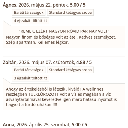
Ágnes
, 2026. május 22. péntek,
5.00 / 5
Baráti társaságok
Standard kétágyas szoba
4 éjszakát töltött itt
"
REMEK, EZÉRT NAGYON RÖVID PÁR NAP VOLT
"
Nagyon finom és bőséges volt az étel. Kedves személyzet.
Szép apartman. Kellemes légkör.
Zoltán
, 2026. május 07. csütörtök,
4.88 / 5
Baráti társaságok
Standard kétágyas szoba
3 éjszakát töltött itt
Ahogy az értékelésből is látszik , kiváló ! A wellnnes
részlegben TÚLKLÓROZOTT volt a víz és magában a víz
ásványtartalmával keveredve igen maró hatású ,nyomot is
hagyott a fürdőruhákon !!!!
Anna
, 2026. április 25. szombat,
5.00 / 5