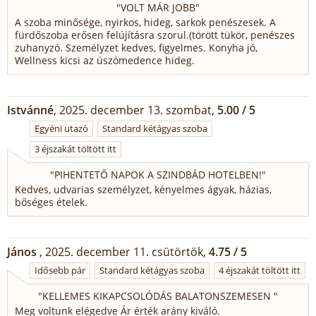
"
VOLT MÁR JOBB
"
A szoba minősége, nyirkos, hideg, sarkok penészesek. A
fürdőszoba erősen felújításra szorul.(törött tükör, penészes
zuhanyzó. Személyzet kedves, figyelmes. Konyha jó,
Wellness kicsi az úszómedence hideg.
Istvánné
, 2025. december 13. szombat,
5.00 / 5
Egyéni utazó
Standard kétágyas szoba
3 éjszakát töltött itt
"
PIHENTETŐ NAPOK A SZINDBÁD HOTELBEN!
"
Kedves, udvarias személyzet, kényelmes ágyak, házias,
bőséges ételek.
János
, 2025. december 11. csütörtök,
4.75 / 5
Idősebb pár
Standard kétágyas szoba
4 éjszakát töltött itt
"
KELLEMES KIKAPCSOLÓDÁS BALATONSZEMESEN
"
Meg voltunk elégedve Ár érték arány kiváló.