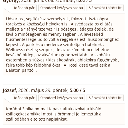
György
, 2026. június 06. szombat,
4.62 / 5
Idősebb pár
Standard kétágyas szoba
5 éjszakát töltött itt
Udvarias , segítőkész személyzet , fokozott tisztaságra
törekvés a közösségi helyeken is . A svédasztalos ellátás
mellett a " tányérszervíz " is bőséges , átlagos ételek , de
kiváló minőségben és mennyiségben . A levesebéd
húsmentessége üdítő volt a reggeli és esti húsdömpinghez
képest . A park és a medence színfoltja a hotelnek .
Wellness részleg szuper , de az úszómedence lehetne
kevésbé hideg , az akvárium gondozottabb . A szobák /
esetemben a 102-es / kicsit kopárak , ablakokra függönyök ,
falra több kép feldobná őket . A Hotel kissé távol esik a
Balaton parttól .
József
, 2026. május 29. péntek,
5.00 / 5
Idősebb pár
Standard kétágyas szoba
5 éjszakát töltött itt
Korábbi 3 alkalommal tapasztaltuk azokat a kiváló
csillagokat amikkel most is örömmel jellemeztük a
szállodában eltöltött napjainkat.