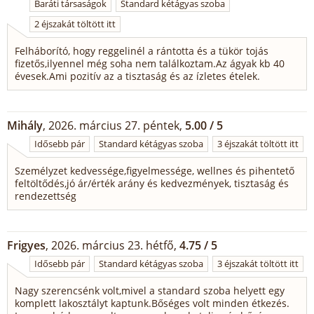
Baráti társaságok
Standard kétágyas szoba
2 éjszakát töltött itt
Felháborító, hogy reggelinél a rántotta és a tükör tojás
fizetős,ilyennel még soha nem találkoztam.Az ágyak kb 40
évesek.Ami pozitív az a tisztaság és az ízletes ételek.
Mihály
, 2026. március 27. péntek,
5.00 / 5
Idősebb pár
Standard kétágyas szoba
3 éjszakát töltött itt
Személyzet kedvessége,figyelmessége, wellnes és pihentető
feltöltődés,jó ár/érték arány és kedvezmények, tisztaság és
rendezettség
Frigyes
, 2026. március 23. hétfő,
4.75 / 5
Idősebb pár
Standard kétágyas szoba
3 éjszakát töltött itt
Nagy szerencsénk volt,mivel a standard szoba helyett egy
komplett lakosztályt kaptunk.Bőséges volt minden étkezés.