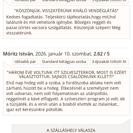
"
KÖSZÖNJÜK, VISSZATÉRÜNK KIVÁLÓ VENDÉGLÁTÁS
"
Kedves fogadtatás. Teljeskörü tájékoztatás,hogy mit,hol
találunk és mit vehetünk igénybe. Bőséges reggeli és
pazar,ízlrtes vacsora szolgáltatás. Köszönjük szépen! Még
visszatérünk.
Móritz István
, 2026. január 10. szombat,
2.62 / 5
Idősebb pár
Standard kétágyas szoba
3 éjszakát töltött itt
"
HÁROM ÉVE VOLTUNK ITT SZILVESZTERKOR, MOST IS EZÉRT
VÁLASZTOTTUK, SAJNOS CSALÓDNUNK KLLETT!
"
Első nap hideg volt a szoba, a fürdőszoba ablaka nem volt
zárható, húzott be a hideg. Étkezésnél a személyzet nem
volt udvarias, nem volt folyamatosan az utánpótlás,
reggelinél a kávé elfogyott. A szilveszteri program jó volt, de
a tűzijáték, és a virsli után a boxból elvitték az italainkat.,
igaz ezt kérésünkre pótolták.
A SZÁLLÁSHELY VÁLASZA