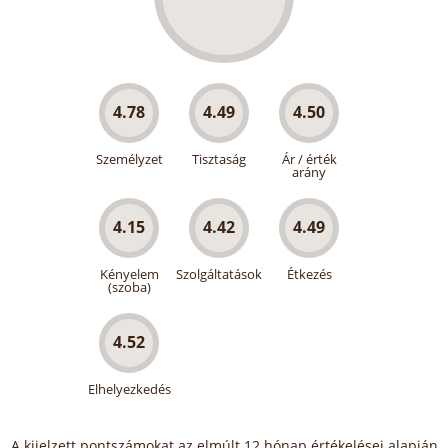
4.78
4.49
4.50
Személyzet
Tisztaság
Ár / érték
arány
4.15
4.42
4.49
Kényelem
Szolgáltatások
Étkezés
(szoba)
4.52
Elhelyezkedés
A kijelzett pontszámokat az elmúlt 12 hónap értékelései alapján