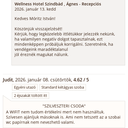
Wellness Hotel Szindbád , Ágnes - Recepciós
2026. január 13. kedd
Kedves Móritz István!
Köszönjük visszajelzését!
Kérjük, hogy legközelebb ittlétükkor jelezzék nekünk,
ha valamilyen negatív dolgot tapasztalnak, ezt
mindenképpen próbáljuk korrigálni. Szeretnénk, ha
vendégeink maradéktalanul
jól éreznék magukat nálunk.
Judit
, 2026. január 08. csütörtök,
4.62 / 5
Egyéni utazó
Standard kétágyas szoba
2 éjszakát töltött itt
"
SZILVESZTERI CSODA
"
A WIFIT nem tudom értékelni mert nem használtuk.
Szívesen ajánljuk másoknak is. Ami nem tetszett az a szobai
wc papírnak nem nevezhető valami.