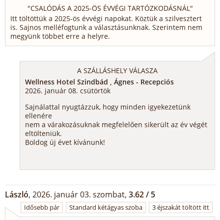
"
CSALÓDÁS A 2025-ÖS ÉVVÉGI TARTÓZKODÁSNÁL
"
Itt töltöttük a 2025-ös évvégi napokat. Köztük a szilvesztert
is. Sajnos melléfogtunk a választásunknak. Szerintem nem
megyünk többet erre a helyre.
A SZÁLLÁSHELY VÁLASZA
Wellness Hotel Szindbád , Ágnes - Recepciós
2026. január 08. csütörtök
Sajnálattal nyugtázzuk, hogy minden igyekezetünk
ellenére
nem a várakozásuknak megfelelően sikerült az év végét
eltölteniük.
Boldog új évet kívánunk!
László
, 2026. január 03. szombat,
3.62 / 5
Idősebb pár
Standard kétágyas szoba
3 éjszakát töltött itt