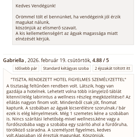
Kedves Vendégünk!
Örömmel tölt el bennünket, ha vendégeink jól érzik
magukat nálunk,
köszönjük az elismerő szavait.
A kis kellemetlenségért az ágyak magassága miatt
elnézését kérjük.
Gabriella
, 2026. február 19. csütörtök,
4.88 / 5
Idősebb pár
Standard kétágyas szoba
2 éjszakát töltött itt
"
TISZTA, RENDEZETT HOTEL FIGYELMES SZEMÉLYZETTEL
"
A tisztaság feltűnően rendben volt. Látszik, hogy van
gazdája a hotelnek. Lehetett volna több irányjelző táblát
kitenni!/elég labirintus a wellness részleg megközelitése/! Az
ellátás nagyon finom volt. Mindenből csak jót, finomat
kaptunk. A szobában az ágyak ķicserélésre szorulnak./ bár
ezek is elég kényelmesek. Még 1 szemetes kéne a szobában
is. Nincs szárítási lehetőség-mivel wellness,kéne vagy a
fürdőszobába vagy a szobába egy szárító ahol a fürdőruha,
törölköző száradna. A személyzet figyelmes, kedves
volt.Alapjaban jól éreztük magunkat. Köszönjük.