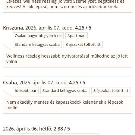
Étkezés, wellness részleg, jó volt! Személyzet, segítőkész és
kedves! A sok lépcső, nem szerencsés az idősebbeknek.
Krisztina
, 2026. április 07. kedd,
4.25 / 5
Család nagyobb gyerekkel
Apartman
Standard kétágyas szoba
3 éjszakát töltött itt
Wellness részleg hosszabb nyitvatartásal működne az jó lett
volna
Csaba
, 2026. április 07. kedd,
4.25 / 5
Idősebb pár
Standard kétágyas szoba
3 éjszakát töltött itt
Nem akadály mentes és kapaszkodok kelenének a lépcsök
mellé
2026. április 06. hétfő,
2.88 / 5