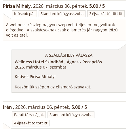
Pirisa Mihály
, 2026. március 06. péntek,
5.00 / 5
Idősebb pár
Standard kétágyas szoba
3 éjszakát töltött itt
A wellness részleg nagyon szép volt teljesen megvoltunk
elégedve . A szakácsoknak csak elismerés jár nagyon jóízű
volt az étel.
A SZÁLLÁSHELY VÁLASZA
Wellness Hotel Szindbád , Ágnes - Recepciós
2026. március 07. szombat
Kedves Pirisa Mihály!
Köszönjük szépen az elismerő szavakat.
Irén
, 2026. március 06. péntek,
5.00 / 5
Baráti társaságok
Standard kétágyas szoba
4 éjszakát töltött itt