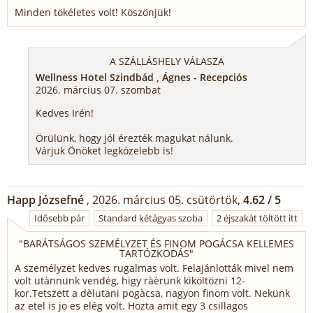
Minden tökéletes volt! Köszönjük!
A SZÁLLÁSHELY VÁLASZA
Wellness Hotel Szindbád , Ágnes - Recepciós
2026. március 07. szombat
Kedves Irén!
Örülünk, hogy jól érezték magukat nálunk.
Várjuk Önöket legközelebb is!
Happ Józsefné
, 2026. március 05. csütörtök,
4.62 / 5
Idősebb pár
Standard kétágyas szoba
2 éjszakát töltött itt
"
BARÁTSÁGOS SZEMÉLYZET ÉS FINOM POGÁCSA KELLEMES
TARTÓZKODÁS
"
A személyzet kedves rugalmas volt. Felajánlották mivel nem
volt utànnunk vendég, higy ràèrunk kiköltözni 12-
kor.Tetszett a dèlutani pogàcsa, nagyon finom volt. Nekünk
az etel is jo es elég volt. Hozta amit egy 3 csillagos