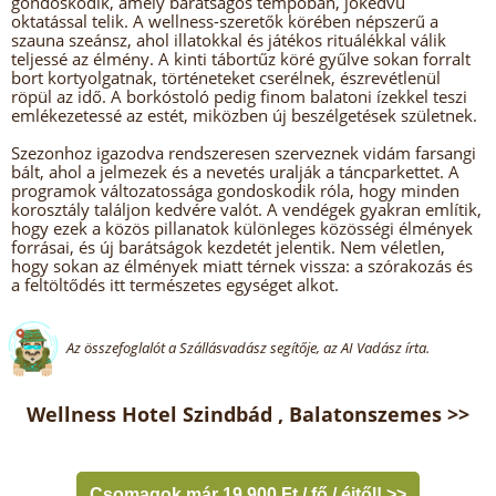
gondoskodik, amely barátságos tempóban, jókedvű
oktatással telik. A wellness-szeretők körében népszerű a
szauna szeánsz, ahol illatokkal és játékos rituálékkal válik
teljessé az élmény. A kinti tábortűz köré gyűlve sokan forralt
bort kortyolgatnak, történeteket cserélnek, észrevétlenül
röpül az idő. A borkóstoló pedig finom balatoni ízekkel teszi
emlékezetessé az estét, miközben új beszélgetések születnek.
Szezonhoz igazodva rendszeresen szerveznek vidám farsangi
bált, ahol a jelmezek és a nevetés uralják a táncparkettet. A
programok változatossága gondoskodik róla, hogy minden
korosztály találjon kedvére valót. A vendégek gyakran említik,
hogy ezek a közös pillanatok különleges közösségi élmények
forrásai, és új barátságok kezdetét jelentik. Nem véletlen,
hogy sokan az élmények miatt térnek vissza: a szórakozás és
a feltöltődés itt természetes egységet alkot.
Az összefoglalót a Szállásvadász segítője, az AI Vadász írta.
Wellness Hotel Szindbád , Balatonszemes >>
Csomagok már 19 900 Ft / fő / éjtől! >>