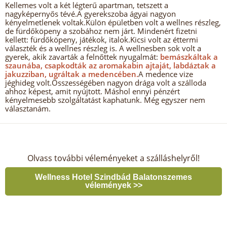
Kellemes volt a két légterű apartman, tetszett a
nagyképernyős tévé.A gyerekszoba ágyai nagyon
kényelmetlenek voltak.Külön épületben volt a wellnes részleg,
de fürdőköpeny a szobához nem járt. Mindenért fizetni
kellett: fürdőköpeny, játékok, italok.Kicsi volt az éttermi
választék és a wellnes részleg is. A wellnesben sok volt a
gyerek, akik zavarták a felnőttek nyugalmát:
bemászkáltak a
szaunába, csapkodták az aromakabin ajtaját, labdáztak a
jakuzziban, ugráltak a medencében.
A medence vize
jéghideg volt.Összességében nagyon drága volt a szálloda
ahhoz képest, amit nyújtott. Máshol ennyi pénzért
kényelmesebb szolgáltatást kaphatunk. Még egyszer nem
választanám.
Olvass további véleményeket a szálláshelyről!
Wellness Hotel Szindbád Balatonszemes
vélemények >>