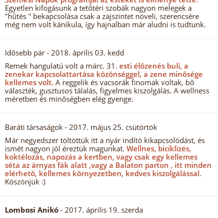
Egyetlen kifogásunk a tetőtéri szobák nagyon melegek a
"hűtés " bekapcsolása csak a zajszintet növeli, szerencsére
még nem volt kánikula, így hajnalban már aludni is tudtunk.
Idősebb pár
- 2018. április 03. kedd
Remek hangulatú volt a márc. 31.
esti élőzenés buli, a
zenekar kapcsolattartása közönséggel, a zene minősége
kellemes volt.
A reggelik és vacsorák finomak voltak, bő
választék, gusztusos tálalás, figyelmes kiszolgálás. A wellness
méretben és minőségben elég gyenge.
Baráti társaságok
- 2017. május 25. csütörtök
Már negyedszer töltöttük itt a nyár indító kikapcsolódást, és
ismét nagyon jól éreztük magunkat.
Wellnes, biciklizés,
koktélozás, napozás a kertben, vagy csak egy kellemes
séta az árnyas fák alatt ,vagy a Balaton parton , itt minden
elérhető, kellemes környezetben, kedves kiszolgálással.
Köszönjük :)
Lombosi Anikó
- 2017. április 19. szerda