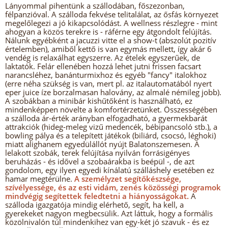
Lányommal pihentünk a szállodában, főszezonban,
félpanzióval. A szálloda fekvése telitalálat, az ősfás környezet
megelőlegezi a jó kikapcsolódást. A wellness részlegre - mint
ahogyan a közös terekre is - ráférne egy átgondolt felújítás.
Nálunk egyébként a jacuzzi vitte el a show-t (abszolút pozitív
értelemben), amiből kettő is van egymás mellett, így akár 6
vendég is relaxálhat egyszerre. Az ételek egyszerűek, de
laktatók. Felár ellenében hozzá lehet jutni frissen facsart
narancsléhez, banánturmixhoz és egyéb "fancy" italokhoz
(erre néha szükség is van, mert pl. az italautomatából nyert
eper juice íze borzalmasan halovány, az almalé némileg jobb).
A szobákban a minibár kishűtőként is használható, ez
mindenképpen növelte a komfortérzetünket. Összességében
a szálloda ár-érték arányban elfogadható, a gyermekbarát
attrakciók (hideg-meleg vizű medencék, bébipancsoló stb.), a
bowling pálya és a telepített játékok (biliárd, csocsó, léghoki)
miatt alighanem egyedülállót nyújt Balatonszemesen. A
lelakott szobák, terek felújítása nyilván forrásigényes
beruházás - és idővel a szobaárakba is beépül -, de azt
gondolom, egy ilyen egyedi kínálatú szálláshely esetében ez
hamar megtérülne.
A személyzet segítőkészsége,
szívélyessége, és az esti vidám, zenés közösségi programok
mindvégig segítettek feledtetni a hiányosságokat.
A
szálloda igazgatója mindig elérhető, segít, ha kell, a
gyerekeket nagyon megbecsülik. Azt láttuk, hogy a formális
közölnivalón túl mindenkihez van egy-két jó szavuk - és ez