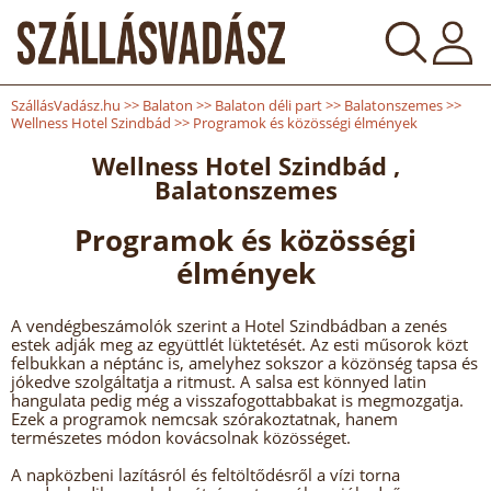
SzállásVadász.hu
>>
Balaton
>>
Balaton déli part
>>
Balatonszemes
>>
Wellness Hotel Szindbád
>>
Programok és közösségi élmények
Wellness Hotel Szindbád ,
Balatonszemes
Programok és közösségi
élmények
A vendégbeszámolók szerint a Hotel Szindbádban a zenés
estek adják meg az együttlét lüktetését. Az esti műsorok közt
felbukkan a néptánc is, amelyhez sokszor a közönség tapsa és
jókedve szolgáltatja a ritmust. A salsa est könnyed latin
hangulata pedig még a visszafogottabbakat is megmozgatja.
Ezek a programok nemcsak szórakoztatnak, hanem
természetes módon kovácsolnak közösséget.
A napközbeni lazításról és feltöltődésről a vízi torna