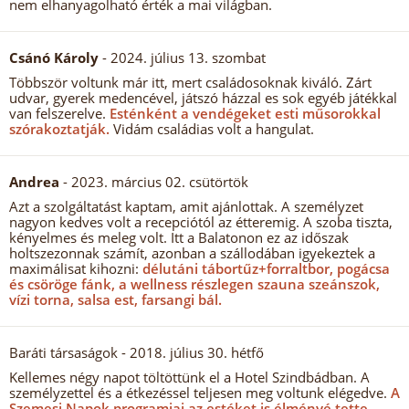
nem elhanyagolható érték a mai világban.
Csánó Károly
- 2024. július 13. szombat
Többször voltunk már itt, mert családosoknak kiváló. Zárt
udvar, gyerek medencével, játszó házzal es sok egyéb játékkal
van felszerelve.
Esténként a vendégeket esti műsorokkal
szórakoztatják.
Vidám családias volt a hangulat.
Andrea
- 2023. március 02. csütörtök
Azt a szolgáltatást kaptam, amit ajánlottak. A személyzet
nagyon kedves volt a recepciótól az étteremig. A szoba tiszta,
kényelmes és meleg volt. Itt a Balatonon ez az időszak
holtszezonnak számít, azonban a szállodában igyekeztek a
maximálisat kihozni:
délutáni tábortűz+forraltbor, pogácsa
és csöröge fánk, a wellness részlegen szauna szeánszok,
vízi torna, salsa est, farsangi bál.
Baráti társaságok
- 2018. július 30. hétfő
Kellemes négy napot töltöttünk el a Hotel Szindbádban. A
személyzettel és a étkezéssel teljesen meg voltunk elégedve.
A
Szemesi Napok programjai az estéket is élményé tette.