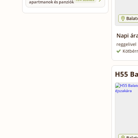
apartmanok és panziók
Bala
Napi ár
reggelivel
Kötbér
H55 Ba
Bala