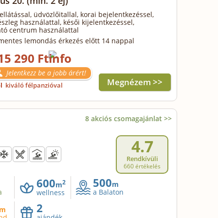
us 20.
(min. 2 éj)
ellátással, üdvözlőitallal, korai bejelentkezéssel,
szleg használattal, késői kijelentkezéssel,
ató centrum használattal
mentes lemondás érkezés előtt 14 nappal
15 290 Ft
Jelentkezz be a jobb árért!
Megnézem >>
ől
kiváló félpanzióval
8 akciós csomagajánlat >>
4.7
Rendkívüli
660 értékelés
500
600
2
m
m
a
a Balaton
wellness
2
m
and
ajándék