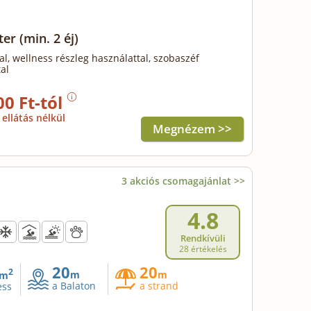
zter
(min. 2 éj)
al, wellness részleg használattal, szobaszéf
al
00 Ft-tól
ellátás nélkül
Megnézem >>
3 akciós csomagajánlat >>
4.8
Rendkívüli
28 értékelés
20
20
2
m
m
m
a Balaton
a strand
ess