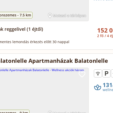
tonszemes -
7.5 km
Mutasd a térképen
ak reggelivel
(1 éjtől)
152 0
2 fő / 4 é
mentes lemondás érkezés előtt 30 nappal
latonlelle Apartmanházak Balatonlelle
131
welln
tonszemes -
9 km