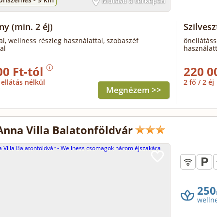
Mutasd a térképen
ony
(min. 2 éj)
Szilves
al, wellness részleg használattal, szobaszéf
önellátáss
al
használatt
00 Ft-tól
220 0
ellátás nélkül
2 fő / 2 éj
Megnézem >>
Anna Villa Balatonföldvár
250
welln