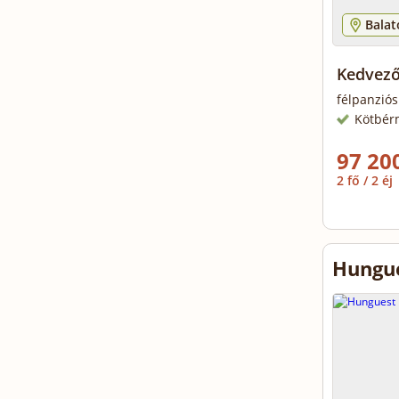
Bala
Kedvező
félpanziós
Kötbér
97 200
2 fő / 2 éj
Hungue