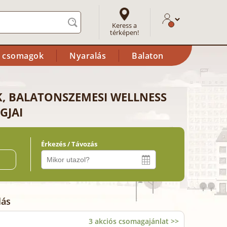
Keress a
térképen!
i csomagok
Nyaralás
Balaton
K, BALATONSZEMESI WELLNESS
GJAI
Érkezés / Távozás
ő
lás
3 akciós csomagajánlat >>