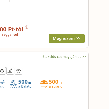
00 Ft-tól
j
reggelivel
Megnézem >>
6 akciós csomagajánlat >>
500
500
2
m
m
m
a Balaton
a strand
ess