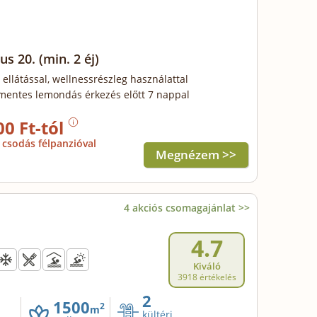
us 20.
(min. 2 éj)
 ellátással, wellnessrészleg használattal
mentes lemondás érkezés előtt 7 nappal
00 Ft-tól
csodás félpanzióval
Megnézem >>
4 akciós csomagajánlat >>
4.7
Kiváló
3918 értékelés
2
1500
2
m
kültéri