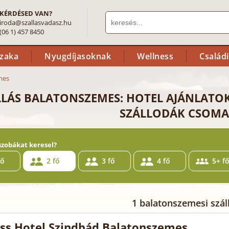
KÉRDÉSED VAN?
iroda@szallasvadasz.hu
(06 1) 457 8450
szaka
Nyugdíjasoknak
Wellness
Család
mes
LLÁS BALATONSZEMES: HOTEL AJÁNLATO
SZÁLLODÁK CSOMA
szobákat keresel?
fő
2 fő
3 fő
4 fő
5+ f
1 balatonszemesi szál
ss Hotel Szindbád Balatonszemes