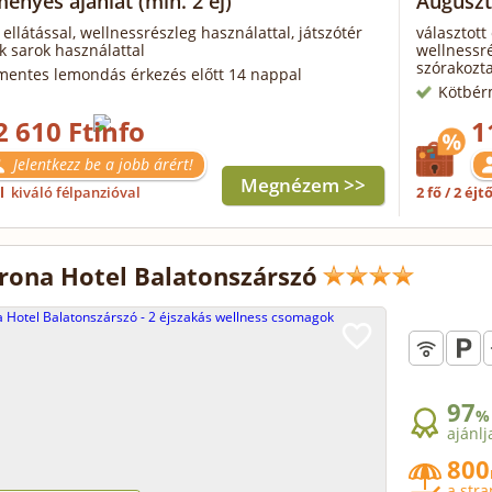
ényes ajánlat
(min. 2 éj)
Auguszt
 ellátással, wellnessrészleg használattal, játszótér
választott 
 sarok használattal
wellnessré
szórakozt
mentes lemondás érkezés előtt 14 nappal
Kötbér
2 610 Ft
1
Jelentkezz be a jobb árért!
Megnézem >>
ől
kiváló félpanzióval
2 fő / 2 éjt
rona Hotel Balatonszárszó
97
%
ajánlj
800
a str