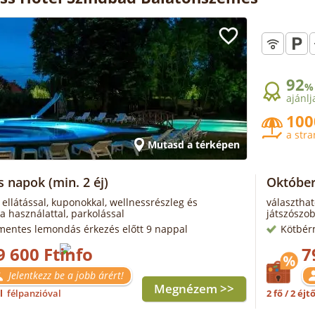
92
%
ajánlj
100
a str
Mutasd a térképen
s napok
(min. 2 éj)
Október
 ellátással, kuponokkal, wellnessrészleg és
választhat
a használattal, parkolással
játszószob
mentes lemondás érkezés előtt 9 nappal
Kötbér
9 600 Ft
7
Jelentkezz be a jobb árért!
Megnézem >>
ől
félpanzióval
2 fő / 2 éjt