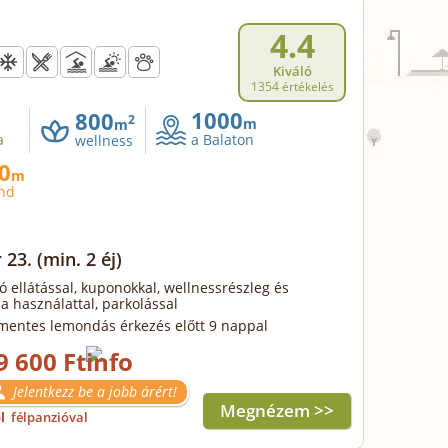
4.4
Kiváló
1354 értékelés
1000
800
2
m
m
a
a Balaton
wellness
0
m
and
 23.
(min. 2 éj)
ó ellátással, kuponokkal, wellnessrészleg és
a használattal, parkolással
mentes lemondás érkezés előtt 9 nappal
9 600 Ft
Jelentkezz be a jobb árért!
Megnézem >>
ől
félpanzióval