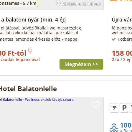
tonszemes -
5.7 km
Mutasd a térképen
 a balatoni nyár
(min. 4 éj)
Újra vár
 ellátással, üdvözlőitallal, wellnessrészleg
félpanziós
al, játszókuckó használattal, parkolással
wellnessce
mentes lemondás érkezés előtt 7 nappal
Kötbér
00 Ft-tól
158 0
csodás félpanzióval
2 fő / 2 éj
Megnézem >>
 Hotel Balatonlelle
100
a Bal