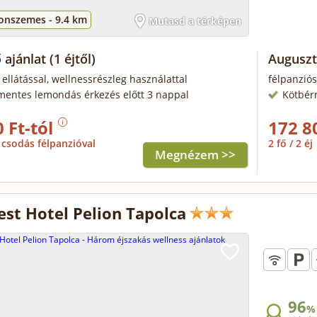
tonszemes -
9.4 km
Mutasd a térképen
 ajánlat
(1 éjtől)
Auguszt
 ellátással, wellnessrészleg használattal
félpanziós
mentes lemondás érkezés előtt 3 nappal
Kötbér
 Ft-tól
172 8
csodás félpanzióval
2 fő / 2 éj
Megnézem >>
st Hotel Pelion Tapolca
96
%