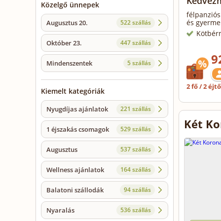
Kedvezm
Közelgő ünnepek
félpanziós
és gyermek
Augusztus 20.
522 szállás
Kötbér
Október 23.
447 szállás
9
Mindenszentek
5 szállás
2 fő / 2 éjt
Kiemelt kategóriák
Nyugdíjas ajánlatok
221 szállás
Két Ko
1 éjszakás csomagok
529 szállás
Augusztus
537 szállás
Wellness ajánlatok
164 szállás
Balatoni szállodák
94 szállás
Nyaralás
536 szállás