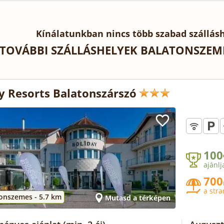
Kínálatunkban nincs több szabad szállás
TOVÁBBI SZÁLLÁSHELYEK BALATONSZEME
y Resorts Balatonszárszó
100
ajánlj
700
a str
tonszemes -
5.7 km
Mutasd a térképen