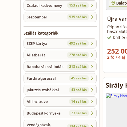
Bala
Családi kedvezmény
153 szállás
Szeptember
535 szállás
Újra vár
félpanziós
használatt
Szállás kategóriák
Kötbér
SZÉP kártya
492 szállás
252 0
Állatbarát
278 szállás
2 fő / 4 éj
Bababarát szállodák
213 szállás
Fürdő átjárással
45 szállás
Sirály
Jakuzzis szobákkal
43 szállás
All inclusive
14 szállás
Budapest környéke
23 szállás
Vendégházak,
184 szállás