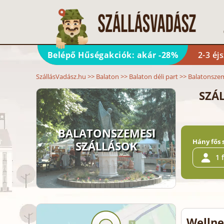
Belépő Hűségakciók: akár -28%
2-3 éj
SzállásVadász.hu
>>
Balaton
>>
Balaton déli part
>>
Balatonsze
SZÁ
BALATONSZEMESI
Hány fős 
SZÁLLÁSOK
1 
Wellne