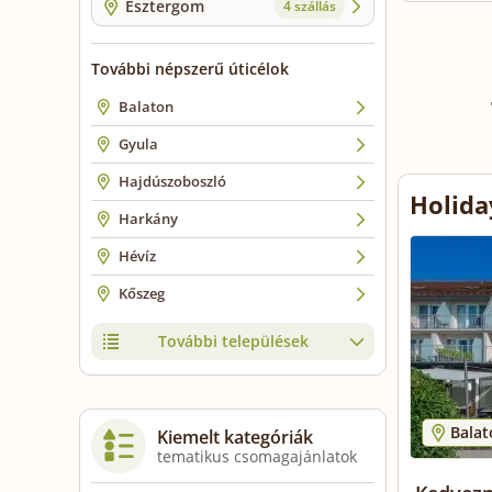
Esztergom
4 szállás
További népszerű úticélok
Balaton
Gyula
Hajdúszoboszló
Holida
Harkány
Hévíz
Kőszeg
További települések
Bala
Kiemelt kategóriák
tematikus csomagajánlatok