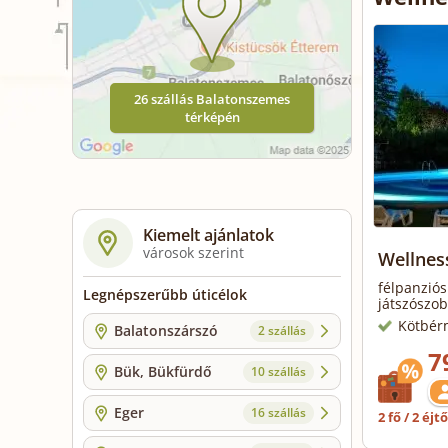
26 szállás Balatonszemes
térképén
Kiemelt ajánlatok
városok szerint
Wellnes
félpanziós
Legnépszerűbb úticélok
játszószob
Kötbér
Balatonszárszó
2 szállás
7
Bük, Bükfürdő
10 szállás
Eger
16 szállás
2 fő / 2 éjt