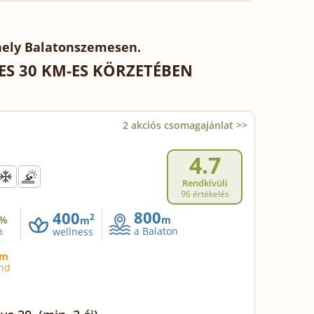
hely Balatonszemesen.
S 30 KM-ES KÖRZETÉBEN
2 akciós csomagajánlat >>
4.7
Rendkívüli
96 értékelés
800
400
2
%
m
m
a
a Balaton
wellness
m
and