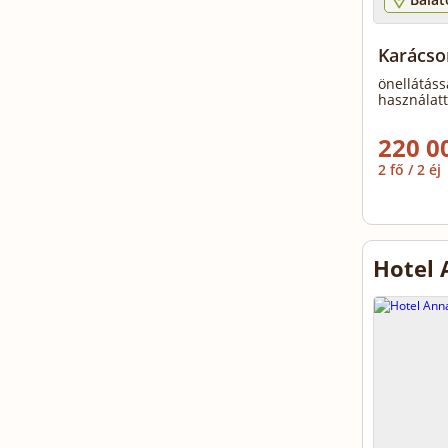
Karács
önellátáss
használatt
220 0
2 fő / 2 éj
Hotel 