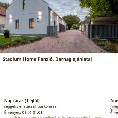
Stadium Home Panzió, Barnag ajánlatai
Napi árak (1 éjtől)
Aug
reggelis ellátással, parkolással
regg
Érvényes: 01.01-01.01.
Érvé
Kötbérmentesen lemondható az érkezést megelőző 7. nap
K