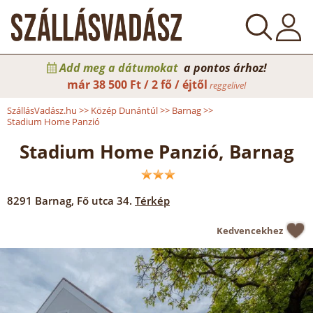
Add meg a dátumokat
a pontos árhoz!
már
38 500 Ft / 2 fő / éjtől
reggelivel
SzállásVadász.hu
>>
Közép Dunántúl
>>
Barnag
>>
Stadium Home Panzió
Stadium Home Panzió, Barnag
8291
Barnag
,
Fő utca 34.
Térkép
Kedvencekhez