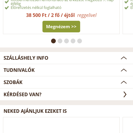
éjfélig
é
Előrefizetés nélkül foglalható
E
38 500 Ft / 2 fő / éjtől
reggelivel
Megnézem >>
SZÁLLÁSHELY INFO
TUDNIVALÓK
SZOBÁK
KÉRDÉSED VAN?
NEKED AJÁNLJUK EZEKET IS