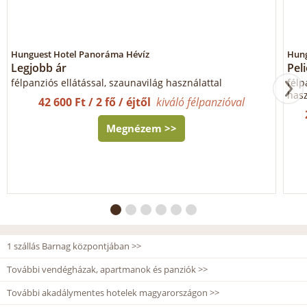
Hunguest Hotel Panoráma Hévíz
Hung
Legjobb ár
Pel
félpanziós ellátással, szaunavilág használattal
félp
hasz
42 600 Ft / 2 fő / éjtől
kiváló félpanzióval
Megnézem >>
1 szállás Barnag központjában >>
További vendégházak, apartmanok és panziók >>
További akadálymentes hotelek magyarországon >>