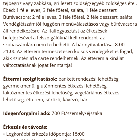
tejbegríz vagy zabkása, grillezett zöldség/egyéb zöldséges étel.
Ebéd: 1 féle leves, 3 féle főétel, saláta, 1 féle desszert
Büfévacsora: 2 féle leves, 3 féle főétel, 2 féle desszert, saláta
Vendéglétszámtól függően menüválasztásos vagy büfévacsora
áll rendelkezésre. Az italfogyasztást az étkezések
befejezésével a felszolgálóknál kell rendezni, az
szobaszámlára nem terhelhető! A bár nyitvatartása: 8.00 -
21.00 Az étterem természetesen külsős vendégeket is fogad,
akik szintén a'la carte rendelhetnek. Az étterem a kínálat
változtatásának jogát fenntartja!
Éttermi szolgáltatások:
bankett rendezési lehetőség,
gyermekmenü, gluténmentes étkezési lehetőség,
laktózmentes étkezési lehetőség, vegetáriánus étkezési
lehetőség, étterem, söröző, kávézó, bár
Idegenforgalmi adó:
700 Ft/személy/éjszaka
Érkezés és távozás:
• Legkorábbi érkezés időpontja: 15:00