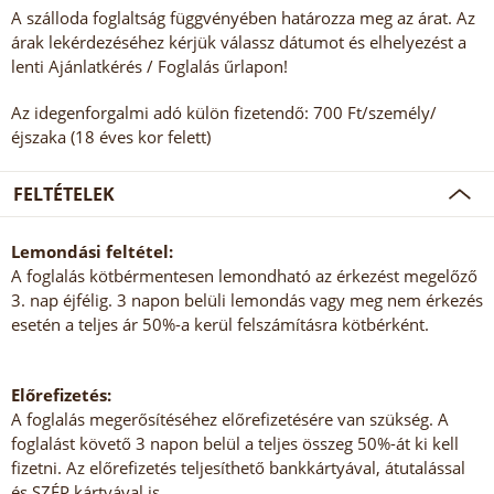
A szálloda foglaltság függvényében határozza meg az árat. Az
árak lekérdezéséhez kérjük válassz dátumot és elhelyezést a
lenti Ajánlatkérés / Foglalás űrlapon!
Az idegenforgalmi adó külön fizetendő: 700 Ft/személy/
éjszaka (18 éves kor felett)
FELTÉTELEK
Lemondási feltétel:
A foglalás kötbérmentesen lemondható az érkezést megelőző
3. nap éjfélig. 3 napon belüli lemondás vagy meg nem érkezés
esetén a teljes ár 50%-a kerül felszámításra kötbérként.
Előrefizetés:
A foglalás megerősítéséhez előrefizetésére van szükség. A
foglalást követő 3 napon belül a teljes összeg 50%-át ki kell
fizetni. Az előrefizetés teljesíthető bankkártyával, átutalással
és SZÉP kártyával is.