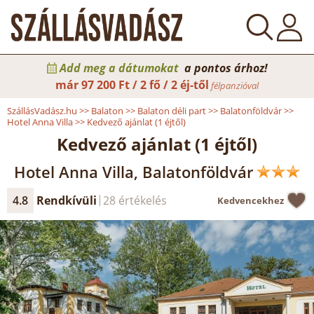
Add meg a dátumokat
a pontos árhoz!
már
97 200 Ft / 2 fő / 2 éj-től
félpanzióval
SzállásVadász.hu
>>
Balaton
>>
Balaton déli part
>>
Balatonföldvár
>>
Hotel Anna Villa
>>
Kedvező ajánlat (1 éjtől)
Kedvező ajánlat (1 éjtől)
Hotel Anna Villa, Balatonföldvár
4.8
Rendkívüli
28 értékelés
Kedvencekhez