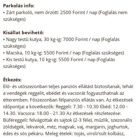
Parkolás info:
• Zárt parkoló, nem őrzött: 2500 Forint / nap (Foglalás nem
szükséges)
Kisállat bevihető:
• Nagy testű kutya, 30 kg-ig: 7000 Forint / nap (Foglalás
szükséges)
• Macska, 10 kg-ig: 5500 Forint / nap (Foglalás szükséges)
• Kis testű kutya, 10 kg-ig: 5500 Forint / nap (Foglalás
szükséges)
Étkezés:
Elő- és utószezonban teljes panziós ellátást biztosítanak, tehát
a vendégek reggelit, ebédet és vacsorát fogyaszthatnak az
étteremben. Főszezonban félpanziós ellátás van. Az étkezések
időpontjai a következők: Reggeli: 7.30 - 10.30 Ebéd: 12.00 -
14.30. Vacsora: 18.00 - 21.30 Az étkezések részletezése:
Büféreggeli: felvágottak és sajtok (2-3 féle), műzlik, szezonális
zöldségek, lekvárok, méz, magvak, vaj, margarin, joghurtok,
édes és sós pékáru. Meleg ételek: tojás, virsli/sült kolbász,