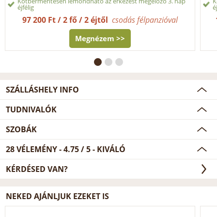
Kötbérmentesen lemondható az érkezést megelőző 3. nap
K
éjfélig
é
97 200 Ft / 2 fő / 2 éjtől
csodás félpanzióval
Megnézem >>
SZÁLLÁSHELY INFO
TUDNIVALÓK
SZOBÁK
28
VÉLEMÉNY -
4.75
/
5
- KIVÁLÓ
KÉRDÉSED VAN?
NEKED AJÁNLJUK EZEKET IS