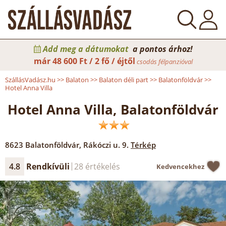
Add meg a dátumokat
a pontos árhoz!
már
48 600 Ft / 2 fő / éjtől
csodás félpanzióval
SzállásVadász.hu
>>
Balaton
>>
Balaton déli part
>>
Balatonföldvár
>>
Hotel Anna Villa
Hotel Anna Villa, Balatonföldvár
8623
Balatonföldvár
,
Rákóczi u. 9.
Térkép
4.8
Rendkívüli
28 értékelés
Kedvencekhez