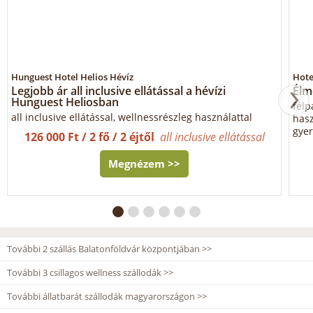
Hunguest Hotel Helios Hévíz
Hote
Legjobb ár all inclusive ellátással a hévízi
Élm
Hunguest Heliosban
félp
all inclusive ellátással, wellnessrészleg használattal
hasz
gyer
126 000 Ft / 2 fő / 2 éjtől
all inclusive ellátással
Megnézem >>
További 2 szállás Balatonföldvár központjában >>
További 3 csillagos wellness szállodák >>
További állatbarát szállodák magyarországon >>