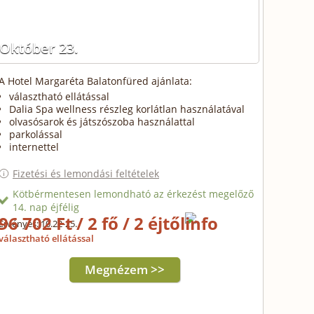
Október 23.
A Hotel Margaréta Balatonfüred ajánlata:
választható ellátással
Dalia Spa wellness részleg korlátlan használatával
olvasósarok és játszószoba használattal
parkolással
internettel
Fizetési és lemondási feltételek
Kötbérmentesen lemondható az érkezést megelőző
14. nap éjfélig
96 702 Ft / 2 fő / 2 éjtől
Érvényes: 10.22-25.
választható ellátással
Megnézem >>