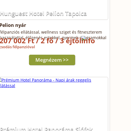
Hunguest Hotel Pelion Tapolca
Pelion nyár
félpanziós ellátással, wellness sziget és fitneszterem
használattal, élőzenés estekkel, gyermek programokkal
207 002 Ft / 2 fő / 3 éjtől
csodás félpanzióval
Megnézem >>
Prémium Hotel Panoráma Siófok