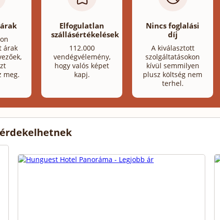
 árak
Elfogulatlan
Nincs foglalási
szállásértékelések
díj
lon
t árak
112.000
A kiválasztott
ezőek,
vendégvélemény,
szolgáltatásokon
zt
hogy valós képet
kívül semmilyen
z meg.
kapj.
plusz költség nem
terhel.
 érdekelhetnek