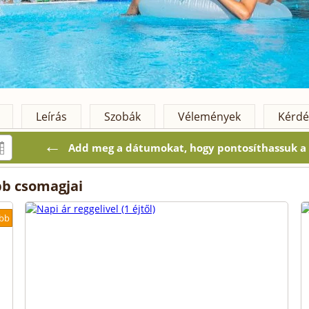
Leírás
Szobák
Vélemények
Kérdé
←
Add meg a dátumokat, hogy pontosíthassuk a k
bb csomagjai
bb