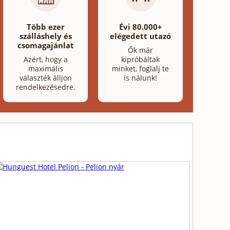
Több ezer
Évi 80.000+
szálláshely és
elégedett utazó
csomagajánlat
Ők már
Azért, hogy a
kipróbáltak
maximális
minket, foglalj te
választék álljon
is nálunk!
rendelkezésedre.