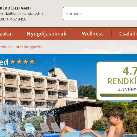
KÉRDÉSED VAN?
iroda@szallasvadasz.hu
(06 1) 457 8450
szaka
Nyugdíjasoknak
Wellness
Család
üred
>>
Hotel Margaréta
ed
4.
RENDKÍ
239
vélem