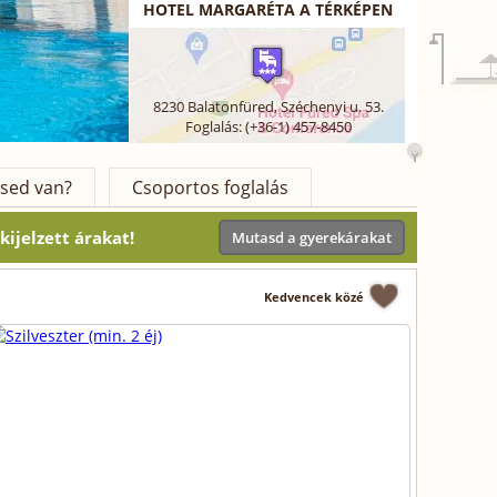
HOTEL MARGARÉTA A TÉRKÉPEN
8230
Balatonfüred
,
Széchenyi u. 53.
Foglalás: (+36-1) 457-8450
sed van?
Csoportos foglalás
ijelzett árakat!
Mutasd a gyerekárakat
Kedvencek közé