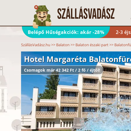
Belépő Hűségakciók: akár -28%
2-3 éj
SzállásVadász.hu
>>
Balaton
>>
Balaton északi part
>>
Balatonf
Hotel Margaréta Balatonfür
Csomagok már 42 342 Ft / 2 fő / éjtől!