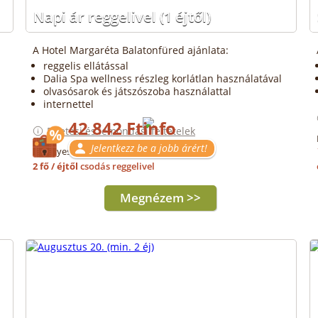
Napi ár reggelivel
(1 éjtől)
A Hotel Margaréta Balatonfüred ajánlata:
reggelis ellátással
Dalia Spa wellness részleg korlátlan használatával
olvasósarok és játszószoba használattal
internettel
42 842 Ft
Fizetési és lemondási feltételek
Jelentkezz be a jobb árért!
Érvényes: 2027.01.10-ig
2 fő / éjtől
csodás reggelivel
Megnézem >>