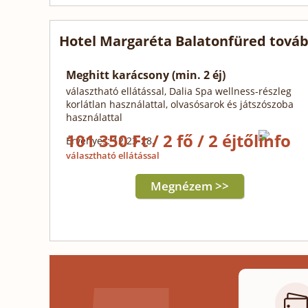
Hotel Margaréta Balatonfüred továb
Meghitt karácsony (min. 2 éj)
választható ellátással, Dalia Spa wellness-részleg
korlátlan használattal, olvasósarok és játszószoba
használattal
101 350 Ft / 2 fő / 2 éjtől
Érvényes: 12.23-28.
választható ellátással
Megnézem >>