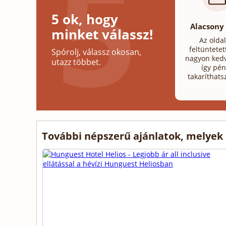
5 ok, hogy
Alacsony
minket válassz!
Az olda
feltüntetet
Spórolj, válassz okosan,
nagyon kedv
utazz többet.
így pén
takaríthats
További népszerű ajánlatok, melyek