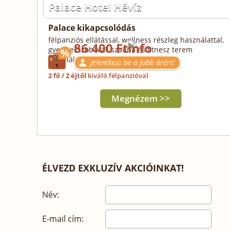
Palace Hotel Hévíz
Palace kikapcsolódás
félpanziós ellátással, wellness részleg használattal,
86 400 Ft
gyermekszobával, szauna és fitnesz terem
használattal
Jelentkezz be a jobb árért!
2 fő / 2 éjtől
kiváló félpanzióval
Megnézem >>
ÉLVEZD EXKLUZÍV AKCIÓINKAT!
Név:
E-mail cím: