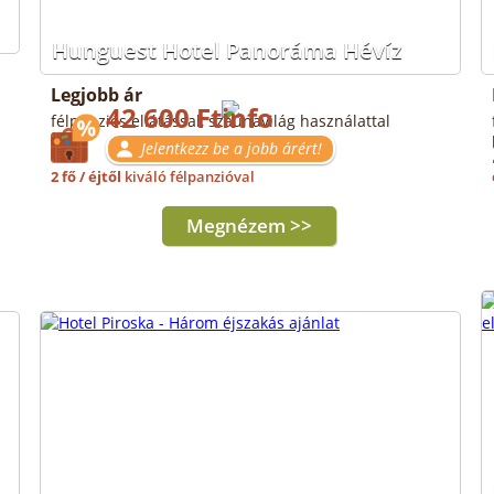
Hunguest Hotel Panoráma Hévíz
Legjobb ár
42 600 Ft
félpanziós ellátással, szaunavilág használattal
Jelentkezz be a jobb árért!
2 fő / éjtől
kiváló félpanzióval
Megnézem >>