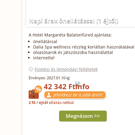
Napi árak önellátással
(1 éjtől)
A Hotel Margaréta Balatonfüred ajánlata:
önellátással
Dalia Spa wellness részleg korlátlan használatával
olvasósarok és játszószoba használattal
internettel
Fizetési és lemondási feltételek
Érvényes: 2027.01.10-ig
42 342 Ft
Jelentkezz be a jobb árért!
2 fő / éjtől
ellátás nélkül
Megnézem >>