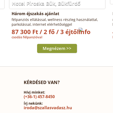
Hotel Piroska Bük, Bükfürdő
Három éjszakás ajánlat
félpanziós ellátással, wellness részleg használattal,
parkolással, internet elérhetőséggel
87 300 Ft / 2 fő / 3 éjtől
csodás félpanzióval
Megnézem >>
KÉRDÉSED VAN?
Hívj minket:
(+36-1) 457-8450
Írj nekünk:
iroda@szallasvadasz.hu