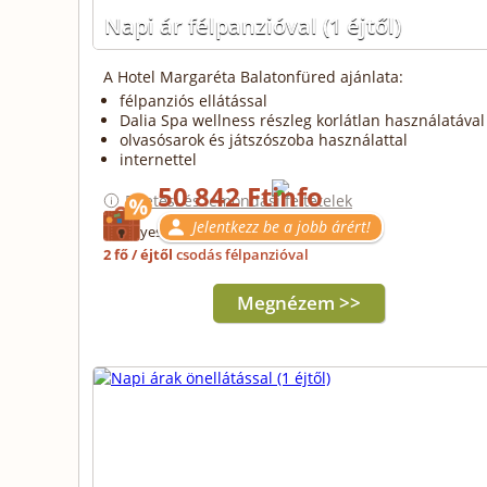
Napi ár félpanzióval
(1 éjtől)
A Hotel Margaréta Balatonfüred ajánlata:
félpanziós ellátással
Dalia Spa wellness részleg korlátlan használatával
olvasósarok és játszószoba használattal
internettel
50 842 Ft
Fizetési és lemondási feltételek
Jelentkezz be a jobb árért!
Érvényes: 2027.01.10-ig
2 fő / éjtől
csodás félpanzióval
Megnézem >>