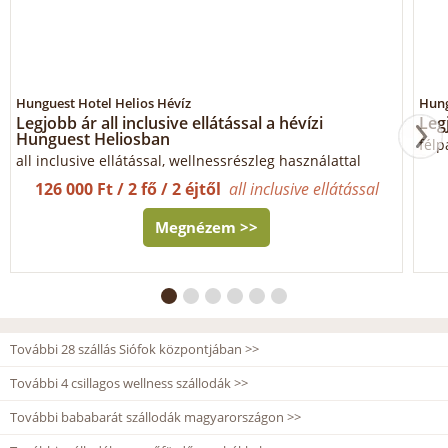
Hunguest Hotel Helios Hévíz
Hung
Legjobb ár all inclusive ellátással a hévízi
Leg
Hunguest Heliosban
félp
all inclusive ellátással, wellnessrészleg használattal
126 000 Ft / 2 fő / 2 éjtől
all inclusive ellátással
Megnézem >>
További 28 szállás Siófok központjában >>
További 4 csillagos wellness szállodák >>
További bababarát szállodák magyarországon >>