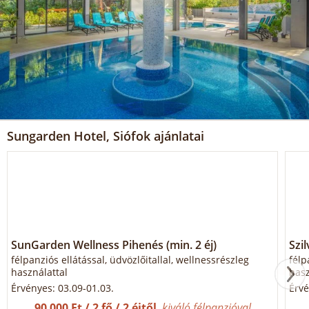
Sungarden Hotel, Siófok ajánlatai
SunGarden Wellness Pihenés (min. 2 éj)
Szil
félpanziós ellátással, üdvözlőitallal, wellnessrészleg
félp
használattal
hasz
Érvényes: 03.09-01.03.
Érvé
90 000 Ft / 2 fő / 2 éjtől
kiváló félpanzióval