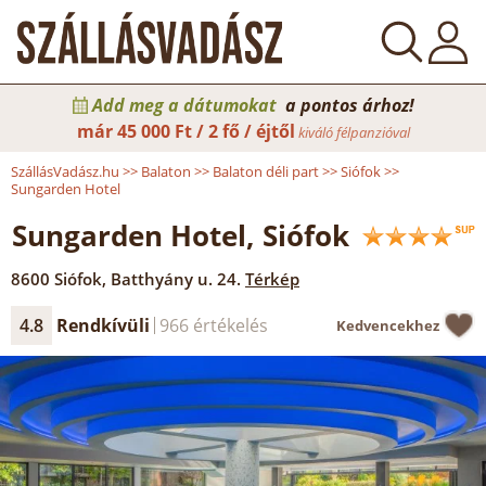
Add meg a dátumokat
a pontos árhoz!
már
45 000 Ft / 2 fő / éjtől
kiváló félpanzióval
SzállásVadász.hu
>>
Balaton
>>
Balaton déli part
>>
Siófok
>>
Sungarden Hotel
Sungarden Hotel, Siófok
8600
Siófok
,
Batthyány u. 24.
Térkép
4.8
Rendkívüli
966 értékelés
Kedvencekhez