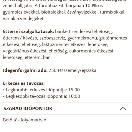
zenét hallgatni. A fürdőház Fitt bárjában 100%-os
gyümölcslevekkel, bioitalokkal, ásványvizekkel, turmixokkal,
várják a vendégeket.
Éttermi szolgáltatások:
bankett rendezési lehetőség,
étterem / kávézó, szobaszervíz, gyermekmenü, gluténmentes
étkezési lehetőség, laktózmentes étkezési lehetőség,
vegetáriánus étkezési lehetőség, cukormentes étkezési
lehetőség, étterem, bár
Idegenforgalmi adó:
750 Ft/személy/éjszaka
Érkezés és távozás:
• Legkorábbi érkezés időpontja: 15:00
• Legkésőbbi távozás időpontja: 10:00
SZABAD IDŐPONTOK
Betöltés folyamatban...