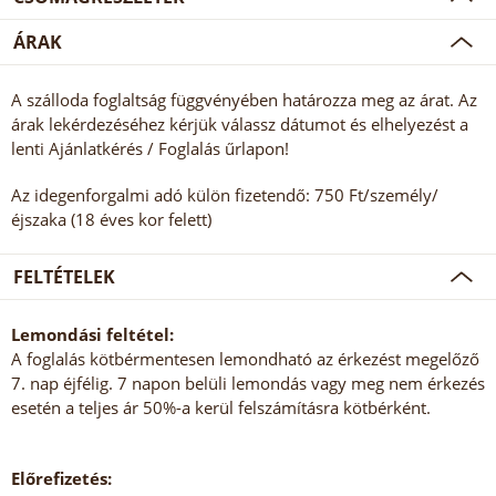
ÁRAK
A szálloda foglaltság függvényében határozza meg az árat. Az
árak lekérdezéséhez kérjük válassz dátumot és elhelyezést a
lenti Ajánlatkérés / Foglalás űrlapon!
Az idegenforgalmi adó külön fizetendő: 750 Ft/személy/
éjszaka (18 éves kor felett)
FELTÉTELEK
Lemondási feltétel:
A foglalás kötbérmentesen lemondható az érkezést megelőző
7. nap éjfélig. 7 napon belüli lemondás vagy meg nem érkezés
esetén a teljes ár 50%-a kerül felszámításra kötbérként.
Előrefizetés: