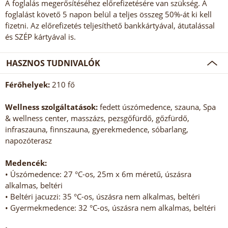
A foglalás megerősítéséhez előrefizetésére van szükség. A
foglalást követő 5 napon belül a teljes összeg 50%-át ki kell
fizetni. Az előrefizetés teljesíthető bankkártyával, átutalással
és SZÉP kártyával is.
HASZNOS TUDNIVALÓK
Férőhelyek:
210 fő
Wellness szolgáltatások:
fedett úszómedence, szauna, Spa
& wellness center, masszázs, pezsgőfürdő, gőzfürdő,
infraszauna, finnszauna, gyerekmedence, sóbarlang,
napozóterasz
Medencék:
• Úszómedence: 27 °C-os, 25m x 6m méretű, úszásra
alkalmas, beltéri
• Beltéri jacuzzi: 35 °C-os, úszásra nem alkalmas, beltéri
• Gyermekmedence: 32 °C-os, úszásra nem alkalmas, beltéri