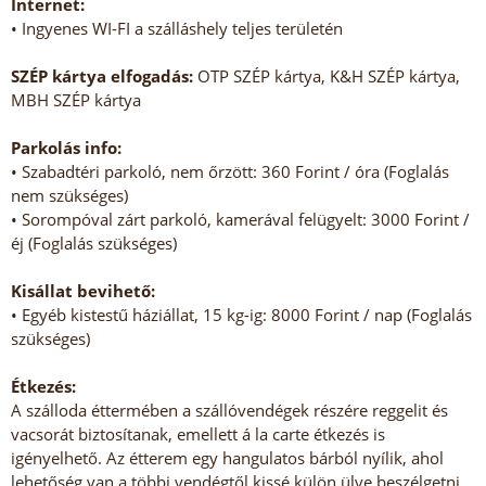
Internet:
• Ingyenes WI-FI a szálláshely teljes területén
SZÉP kártya elfogadás:
OTP SZÉP kártya, K&H SZÉP kártya,
MBH SZÉP kártya
Parkolás info:
• Szabadtéri parkoló, nem őrzött: 360 Forint / óra (Foglalás
nem szükséges)
• Sorompóval zárt parkoló, kamerával felügyelt: 3000 Forint /
éj (Foglalás szükséges)
Kisállat bevihető:
• Egyéb kistestű háziállat, 15 kg-ig: 8000 Forint / nap (Foglalás
szükséges)
Étkezés:
A szálloda éttermében a szállóvendégek részére reggelit és
vacsorát biztosítanak, emellett á la carte étkezés is
igényelhető. Az étterem egy hangulatos bárból nyílik, ahol
lehetőség van a többi vendégtől kissé külön ülve beszélgetni,