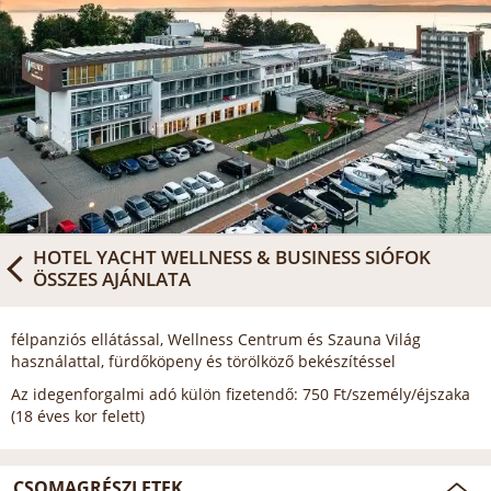
HOTEL YACHT WELLNESS & BUSINESS SIÓFOK
ÖSSZES AJÁNLATA
félpanziós ellátással, Wellness Centrum és Szauna Világ
használattal, fürdőköpeny és törölköző bekészítéssel
Az idegenforgalmi adó külön fizetendő: 750 Ft/személy/éjszaka
(18 éves kor felett)
CSOMAGRÉSZLETEK