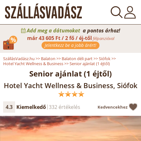
Add meg a dátumokat
a pontos árhoz!
már
43 605 Ft / 2 fő / éj-től
félpanzióval
Jelentkezz be a jobb árért!
SzállásVadász.hu
>>
Balaton
>>
Balaton déli part
>>
Siófok
>>
Hotel Yacht Wellness & Business
>>
Senior ajánlat (1 éjtől)
Senior ajánlat (1 éjtől)
Hotel Yacht Wellness & Business, Siófok
4.3
Kiemelkedő
332 értékelés
Kedvencekhez