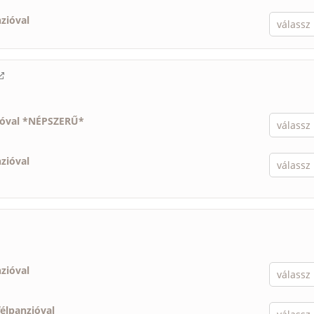
nzióval
ióval *NÉPSZERŰ*
nzióval
nzióval
félpanzióval