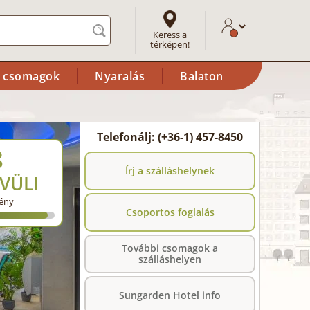
Keress a
térképen!
i csomagok
Nyaralás
Balaton
Telefonálj: (+36-1) 457-8450
8
Írj a szálláshelynek
VÜLI
ény
Csoportos foglalás
További csomagok a
szálláshelyen
Sungarden Hotel info