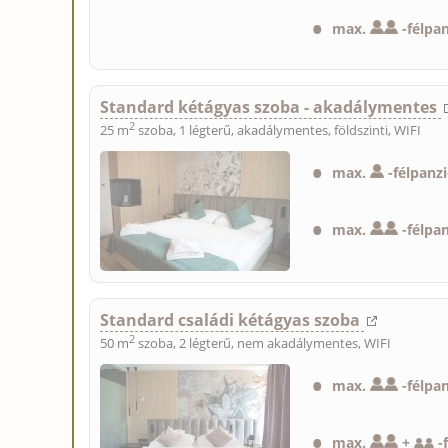
max.
-
félpa
Standard kétágyas szoba - akadálymentes
2
25 m
szoba, 1 légterű, akadálymentes, földszinti, WIFI
max.
-
félpanz
max.
-
félpa
Standard családi kétágyas szoba
2
50 m
szoba, 2 légterű, nem akadálymentes, WIFI
max.
-
félpa
max.
+
-