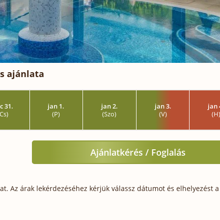
s ajánlata
c 31.
jan 1.
jan 2.
jan 3.
jan 
(Cs)
(P)
(Szo)
(V)
(H
Ajánlatkérés / Foglalás
t. Az árak lekérdezéséhez kérjük válassz dátumot és elhelyezést a 