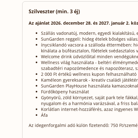
Szilveszter (min. 3 éj)
Az ajánlat 2026. december 28. és 2027. január 2. kö
Szállás vadonatúj, modern, egyedi kialakítású,
SunGarden reggeli: hideg ételek bőséges válasz
ínycsiklandó vacsora a szálloda éttermében: hi
kínálata a büféasztalon, főételek svédasztalos v
Welcome drink üdvözlőital minden vendégükn
Wellness világ használata - beltéri élményme
szabadtéri napozómedence és napozóterasz, sz
2 000 Ft értékű wellness kupon felhasználhat
Kaméleon gyereksarok - kreatív családi játékté
SunGarden PlayHouse használata kamaszoknak és
Fürdőköpeny használat
Gyönyörű, zöld környezet, saját park tele fákkal,
nyugalom és a harmónia varázsával, a friss bala
Korlátlan internet-hozzáférés, azaz ingyenes W
Áfa
Az idegenforgalmi adó külön fizetendő: 750 Ft/személy