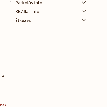
Parkolás info
Kisállat info
Étkezés
, a
mnak