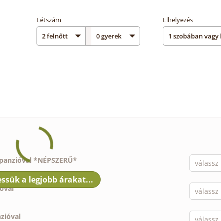
Létszám
Elhelyezés
lpanzióval *NÉPSZERŰ*
ióval
nzióval