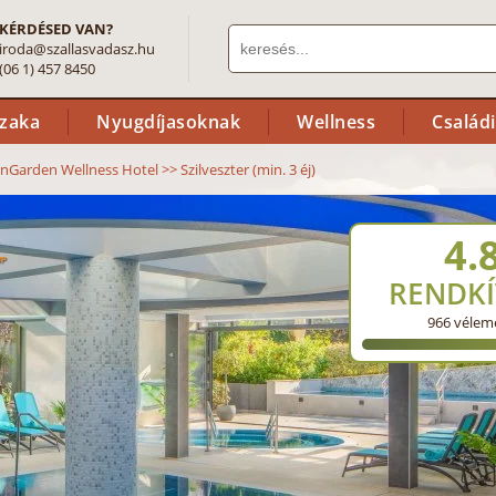
KÉRDÉSED VAN?
iroda@szallasvadasz.hu
(06 1) 457 8450
szaka
Nyugdíjasoknak
Wellness
Család
nGarden Wellness Hotel
>>
Szilveszter (min. 3 éj)
4.
RENDKÍ
966
vélem