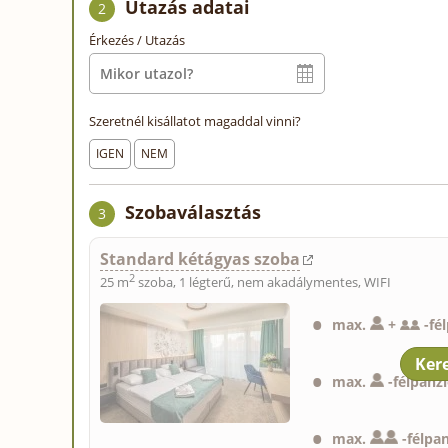
Utazás adatai
2
Érkezés / Utazás
Szeretnél kisállatot magaddal vinni?
IGEN
NEM
Szobaválasztás
3
Standard kétágyas szoba
2
25 m
szoba, 1 légterű, nem akadálymentes, WIFI
max.
+
-
fé
max.
-
félpanz
max.
-
félpa