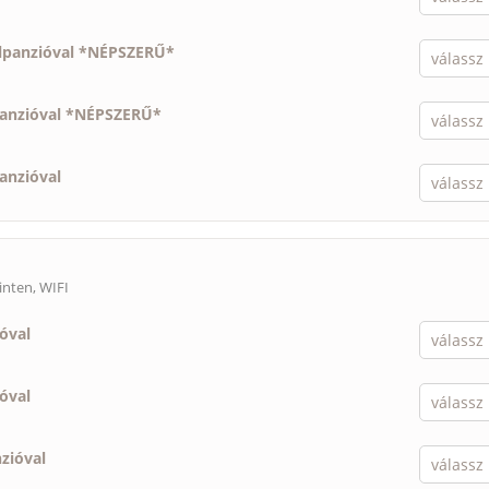
élpanzióval *NÉPSZERŰ*
panzióval *NÉPSZERŰ*
panzióval
inten, WIFI
ióval
ióval
nzióval