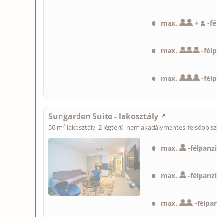
max.
+
-
f
max.
-
fél
max.
-
fél
Sungarden Suite - lakosztály
2
50 m
lakosztály, 2 légterű, nem akadálymentes, felsőbb sz
max.
-
félpanz
max.
-
félpanz
max.
-
félpa