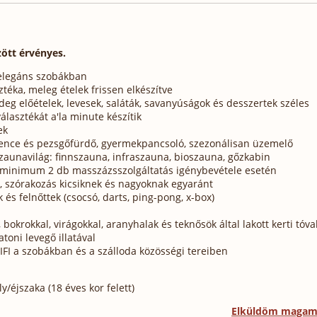
zött érvényes.
 elegáns szobákban
téka, meleg ételek frissen elkészítve
deg előételek, levesek, saláták, savanyúságok és desszertek széles
álasztékát a'la minute készítik
ek
dence és pezsgőfürdő, gyermekpancsoló, szezonálisan üzemelő
aunavilág: finnszauna, infraszauna, bioszauna, gőzkabin
ó minimum 2 db masszázsszolgáltatás igénybevétele esetén
r, szórakozás kicsiknek és nagyoknak egyaránt
 felnőttek (csocsó, darts, ping-pong, x-box)
 bokrokkal, virágokkal, aranyhalak és teknősök által lakott kerti tóval
toni levegő illatával
IFI a szobákban és a szálloda közösségi tereiben
/éjszaka (18 éves kor felett)
Elküldöm maga