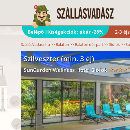
Belépő Hűségakciók: akár -28%
2-3 éj
SzállásVadász.hu
>>
Balaton
>>
Balaton déli part
>>
Siófok
>>
Su
Szilveszter (min. 3 éj)
SunGarden Wellness Hotel Siófok