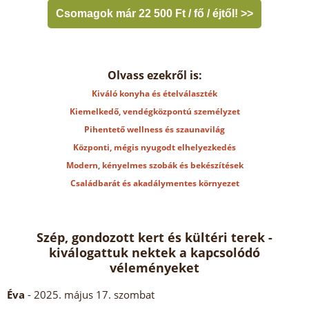
Csomagok már 22 500 Ft / fő / éjtől! >>
Olvass ezekről is:
Kiváló konyha és ételválaszték
Kiemelkedő, vendégközpontú személyzet
Pihentető wellness és szaunavilág
Központi, mégis nyugodt elhelyezkedés
Modern, kényelmes szobák és bekészítések
Családbarát és akadálymentes környezet
Szép, gondozott kert és kültéri terek -
kiválogattuk nektek a kapcsolódó
véleményeket
Éva
- 2025. május 17. szombat