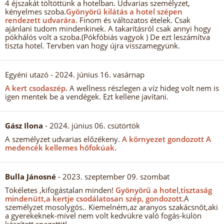
4 éjszakát töltöttünk a hotelban. Udvarias személyzet,
kényelmes szoba.
Gyönyörű kilátás a hotel szépen
rendezett udvarára.
Finom és változatos ételek. Csak
ajánlani tudom mindenkinek. A takarításról csak annyi hogy
pókhálós volt a szoba.(Pókfóbiás vagyok ) De ezt leszámítva
tiszta hotel. Tervben van hogy újra visszamegyünk.
Egyéni utazó
- 2024. június 16. vasárnap
A kert csodaszép.
A wellness részlegen a víz hideg volt nem is
igen mentek be a vendégek. Ezt kellene javítani.
Gász Ilona
- 2024. június 06. csütörtök
A személyzet udvarias előzékeny.
A környezet gondozott A
medencék kellemes hőfokúak.
Bulla Jánosné
- 2023. szeptember 09. szombat
Tökéletes ,kifogástalan minden!
Gyönyörű a hotel,tisztaság
mindenütt,a kertje csodálatosan szép, gondozott.
A
személyzet mosolygós.. Kiemelném,az aranyos szakácsnőt,aki
a gyerekeknek-mivel nem volt kedvükre való fogás-külön