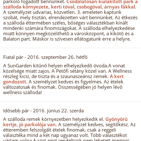
parkoló fogadott bennünket.
Csodálatosan kialakított park a
szálloda környezete, kerti tóval, csobogóval, árnyas fákkal.
A személyzet udvarias, közvetlen. 3. emeleten kaptunk
szobát, mely tisztán, elrendezetten várt bennünket. Az étkezés
a szálloda éttermében széles, bőséges választékban kínált
mindenki számára finomszágokat. A szálloda elhelyezkedése
miatt könnyen megközelíthető a városközpont, a kikötő és a
Balaton part. Máskor is szívesen ellátogatunk erre a helyre.
Fiatal pár
- 2016. szeptember 26. hétfő
A SunGarden kitűnő helyen elhelyezkedő óvoda.A vonat
közelsége miatt zajos. A Petőfi sétány közel van. A Wellness
részleg kicsi, de tiszta és a szaunaszeánsz remek.
A kert
gondozott.
A személyzet kedves és figyelmes. Az ételek
változatosak és finomak. Összességében jó helyen lévő
wellness szálloda!
Idősebb pár
- 2016. június 22. szerda
A szálloda remek környezetben helyezkedik el.
Gyönyörű
kertje, jó parkolója van.
A személyzet kedves, segítőkész. Az
étteremben felszolgált ételek finomak, csak a reggeli
választéka mind a két nap ugyanaz volt. Több választékot
vártam volna.A sört amit rendeltünk nem lehetett meginni,