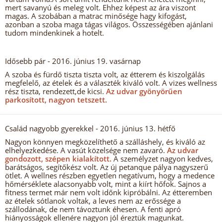
mert savanyú és meleg volt. Ehhez képest az ára viszont
magas. A szobában a matrac minősége hagy kifogást,
azonban a szoba maga tágas világos. Összességében ajánlani
tudom mindenkinek a hotelt.
Idősebb pár
- 2016. június 19. vasárnap
A szoba és fürdő tiszta tiszta volt, az étterem és kiszolgálás
megfelelő, az ételek és a választék kiváló volt. A vizes wellness
rész tiszta, rendezett,de kicsi.
Az udvar gyönyörűen
parkosított, nagyon tetszett.
Család nagyobb gyerekkel
- 2016. június 13. hétfő
Nagyon könnyen megközelíthető a szálláshely, és kiváló az
elhelyezkedése. A vasút közelsége nem zavaró.
Az udvar
gondozott, szépen kialakított.
A személyzet nagyon kedves,
barátságos, segítőkész volt. Az új petanque pálya nagyszerű
ötlet. A wellnes részben egyetlen negatívum, hogy a medence
hőmérséklete alacsonyabb volt, mint a kiírt hőfok. Sajnos a
fitness termet már nem volt időnk kipróbálni. Az étteremben
az ételek sótlanok voltak, a leves nem az erőssége a
szállodának, de nem távoztunk éhesen. A fenti apró
hiányosságok ellenére nagyon jól éreztük magunkat.