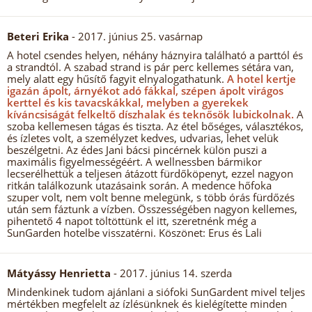
Beteri Erika
- 2017. június 25. vasárnap
A hotel csendes helyen, néhány háznyira található a parttól és
a strandtól. A szabad strand is pár perc kellemes sétára van,
mely alatt egy hűsítő fagyit elnyalogathatunk.
A hotel kertje
igazán ápolt, árnyékot adó fákkal, szépen ápolt virágos
kerttel és kis tavacskákkal, melyben a gyerekek
kíváncsiságát felkeltő díszhalak és teknősök lubickolnak.
A
szoba kellemesen tágas és tiszta. Az étel bőséges, választékos,
és ízletes volt, a személyzet kedves, udvarias, lehet velük
beszélgetni. Az édes Jani bácsi pincérnek külön puszi a
maximális figyelmességéért. A wellnessben bármikor
lecserélhettük a teljesen átázott fürdőköpenyt, ezzel nagyon
ritkán találkozunk utazásaink során. A medence hőfoka
szuper volt, nem volt benne melegünk, s több órás fürdőzés
után sem fáztunk a vízben. Összességében nagyon kellemes,
pihentető 4 napot töltöttünk el itt, szeretnénk még a
SunGarden hotelbe visszatérni. Köszönet: Erus és Lali
Mátyássy Henrietta
- 2017. június 14. szerda
Mindenkinek tudom ajánlani a siófoki SunGardent mivel teljes
mértékben megfelelt az ízlésünknek és kielégítette minden