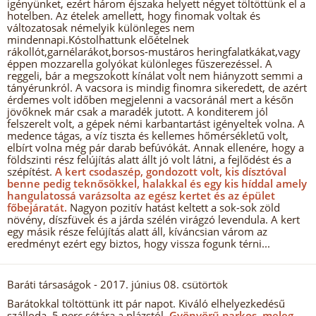
igényünket, ezért három éjszaka helyett négyet töltöttünk el a
hotelben. Az ételek amellett, hogy finomak voltak és
változatosak némelyik különleges nem
mindennapi.Kóstolhattunk előételnek
rákollót,garnélarákot,borsos-mustáros heringfalatkákat,vagy
éppen mozzarella golyókat különleges fűszerezéssel. A
reggeli, bár a megszokott kínálat volt nem hiányzott semmi a
tányérunkról. A vacsora is mindig finomra sikeredett, de azért
érdemes volt időben megjelenni a vacsoránál mert a későn
jövőknek már csak a maradék jutott. A konditerem jól
felszerelt volt, a gépek némi karbantartást igényeltek volna. A
medence tágas, a víz tiszta és kellemes hőmérsékletű volt,
elbírt volna még pár darab befúvókát. Annak ellenére, hogy a
földszinti rész felújítás alatt állt jó volt látni, a fejlődést és a
szépítést.
A kert csodaszép, gondozott volt, kis dísztóval
benne pedig teknősökkel, halakkal és egy kis híddal amely
hangulatossá varázsolta az egész kertet és az épület
főbejáratát.
Nagyon pozitív hatást keltett a sok-sok zöld
növény, díszfüvek és a járda szélén virágzó levendula. A kert
egy másik része felújítás alatt áll, kíváncsian várom az
eredményt ezért egy biztos, hogy vissza fogunk térni...
Baráti társaságok
- 2017. június 08. csütörtök
Barátokkal töltöttünk itt pár napot. Kiváló elhelyezkedésű
szálloda, 5 perc sétára a plázstól.
Gyönyörű parkos, meleg