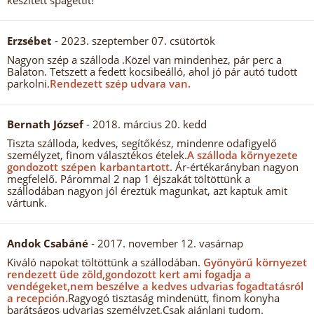
készített spagettit!
Erzsébet
- 2023. szeptember 07. csütörtök
Nagyon szép a szálloda .Közel van mindenhez, pár perc a
Balaton. Tetszett a fedett kocsibeálló, ahol jó pár autó tudott
parkolni.
Rendezett szép udvara van.
Bernath József
- 2018. március 20. kedd
Tiszta szálloda, kedves, segítőkész, mindenre odafigyelő
személyzet, finom választékos ételek.
A szálloda környezete
gondozott szépen karbantartott.
Ár-értékarányban nagyon
megfelelő. Párommal 2 nap 1 éjszakát töltöttünk a
szállodában nagyon jól éreztük magunkat, azt kaptuk amit
vártunk.
Andok Csabáné
- 2017. november 12. vasárnap
Kiváló napokat töltöttünk a szállodában.
Gyönyörű környezet
rendezett üde zöld,gondozott kert ami fogadja a
vendégeket,nem beszélve a kedves udvarias fogadtatásról
a recepción.
Ragyogó tisztaság mindenütt, finom konyha
barátságos udvarias személyzet.Csak ajánlani tudom.