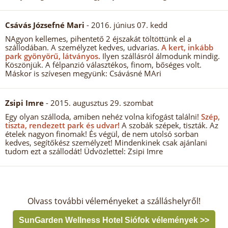
Csávás Józsefné Mari
- 2016. június 07. kedd
NAgyon kellemes, pihentető 2 éjszakát töltöttünk el a
szállodában. A személyzet kedves, udvarias.
A kert, inkább
park gyönyörű, látványos.
Ilyen szállásról álmodunk mindig.
Köszönjük. A félpanzió választékos, finom, bőséges volt.
Máskor is szívesen megyünk: Csávásné MAri
Zsipi Imre
- 2015. augusztus 29. szombat
Egy olyan szálloda, amiben nehéz volna kifogást találni!
Szép,
tiszta, rendezett park és udvar!
A szobák szépek, tiszták. Az
ételek nagyon finomak! És végül, de nem utolsó sorban
kedves, segítőkész személyzet! Mindenkinek csak ajánlani
tudom ezt a szállodát! Üdvözlettel: Zsipi Imre
Olvass további véleményeket a szálláshelyről!
SunGarden Wellness Hotel Siófok vélemények >>