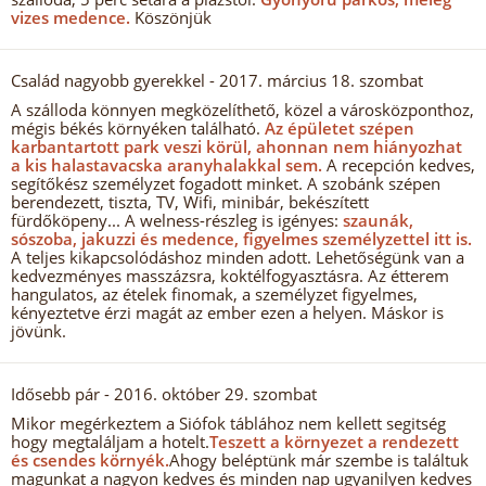
vizes medence.
Köszönjük
Család nagyobb gyerekkel
- 2017. március 18. szombat
A szálloda könnyen megközelíthető, közel a városközponthoz,
mégis békés környéken található.
Az épületet szépen
karbantartott park veszi körül, ahonnan nem hiányozhat
a kis halastavacska aranyhalakkal sem.
A recepción kedves,
segítőkész személyzet fogadott minket. A szobánk szépen
berendezett, tiszta, TV, Wifi, minibár, bekészített
fürdőköpeny... A welness-részleg is igényes:
szaunák,
sószoba, jakuzzi és medence, figyelmes személyzettel itt is.
A teljes kikapcsolódáshoz minden adott. Lehetőségünk van a
kedvezményes masszázsra, koktélfogyasztásra. Az étterem
hangulatos, az ételek finomak, a személyzet figyelmes,
kényeztetve érzi magát az ember ezen a helyen. Máskor is
jövünk.
Idősebb pár
- 2016. október 29. szombat
Mikor megérkeztem a Siófok táblához nem kellett segitség
hogy megtaláljam a hotelt.
Teszett a környezet a rendezett
és csendes környék.
Ahogy beléptünk már szembe is találtuk
magunkat a nagyon kedves és minden nap ugyanilyen kedves