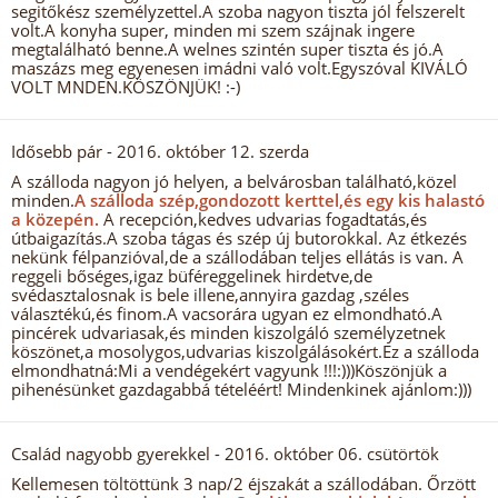
segitőkész személyzettel.A szoba nagyon tiszta jól felszerelt
volt.A konyha super, minden mi szem szájnak ingere
megtalálható benne.A welnes szintén super tiszta és jó.A
maszázs meg egyenesen imádni való volt.Egyszóval KIVÁLÓ
VOLT MNDEN.KÖSZÖNJÜK! :-)
Idősebb pár
- 2016. október 12. szerda
A szálloda nagyon jó helyen, a belvárosban található,közel
minden.
A szálloda szép,gondozott kerttel,és egy kis halastó
a közepén.
A recepción,kedves udvarias fogadtatás,és
útbaigazítás.A szoba tágas és szép új butorokkal. Az étkezés
nekünk félpanzióval,de a szállodában teljes ellátás is van. A
reggeli bőséges,igaz büféreggelinek hirdetve,de
svédasztalosnak is bele illene,annyira gazdag ,széles
választékú,és finom.A vacsorára ugyan ez elmondható.A
pincérek udvariasak,és minden kiszolgáló személyzetnek
köszönet,a mosolygos,udvarias kiszolgálásokért.Ez a szálloda
elmondhatná:Mi a vendégekért vagyunk !!!:)))Köszönjük a
pihenésünket gazdagabbá tételéért! Mindenkinek ajánlom:)))
Család nagyobb gyerekkel
- 2016. október 06. csütörtök
Kellemesen töltöttünk 3 nap/2 éjszakát a szállodában. Őrzött