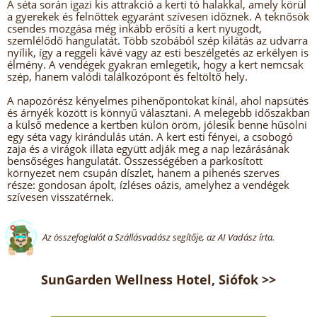
A séta során igazi kis attrakció a kerti tó halakkal, amely körül
a gyerekek és felnőttek egyaránt szívesen időznek. A teknősök
csendes mozgása még inkább erősíti a kert nyugodt,
szemlélődő hangulatát. Több szobából szép kilátás az udvarra
nyílik, így a reggeli kávé vagy az esti beszélgetés az erkélyen is
élmény. A vendégek gyakran emlegetik, hogy a kert nemcsak
szép, hanem valódi találkozópont és feltöltő hely.
A napozórész kényelmes pihenőpontokat kínál, ahol napsütés
és árnyék között is könnyű választani. A melegebb időszakban
a külső medence a kertben külön öröm, jólesik benne hűsölni
egy séta vagy kirándulás után. A kert esti fényei, a csobogó
zaja és a virágok illata együtt adják meg a nap lezárásának
bensőséges hangulatát. Összességében a parkosított
környezet nem csupán díszlet, hanem a pihenés szerves
része: gondosan ápolt, ízléses oázis, amelyhez a vendégek
szívesen visszatérnek.
Az összefoglalót a Szállásvadász segítője, az AI Vadász írta.
SunGarden Wellness Hotel, Siófok >>