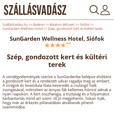
SzállásVadász.hu
>>
Balaton
>>
Balaton déli part
>>
Siófok
>>
SunGarden Wellness Hotel
>>
Szép, gondozott kert és kültéri terek
SunGarden Wellness Hotel, Siófok
Szép, gondozott kert és kültéri
terek
A vendégvélemények szerint a SunGardenbe belépve elsőként
a gondozott kert és a rendezett udvar ragadja meg az embert.
A virágok és levendula illata keveredik a csobogó halk
zsongásával, miközben az árnyas fák kellemes hűvöst adnak a
nyári napokon. A kert összhangja, a tisztaság és a folyamatos
karbantartás mind azt üzeni: itt jó megpihenni. Sokan írják,
hogy már az érkezés pillanatában átváltanak pihenő
üzemmódba.