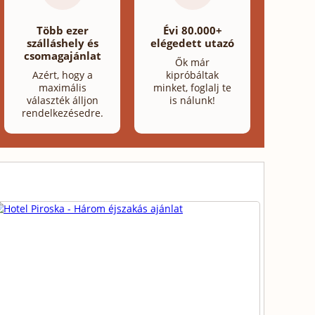
Több ezer
Évi 80.000+
szálláshely és
elégedett utazó
csomagajánlat
Ők már
Azért, hogy a
kipróbáltak
maximális
minket, foglalj te
választék álljon
is nálunk!
rendelkezésedre.