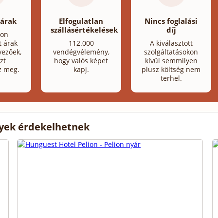
 árak
Elfogulatlan
Nincs foglalási
szállásértékelések
díj
lon
t árak
112.000
A kiválasztott
ezőek,
vendégvélemény,
szolgáltatásokon
zt
hogy valós képet
kívül semmilyen
z meg.
kapj.
plusz költség nem
terhel.
lyek érdekelhetnek