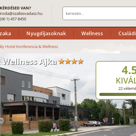
KÉRDÉSED VAN?
iroda@szallasvadasz.hu
(06 1) 457 8450
szaka
Nyugdíjasoknak
Wellness
Család
ály Hotel Konferencia & Wellness
& Wellness Ajka
4.
KIVÁ
22
vélem