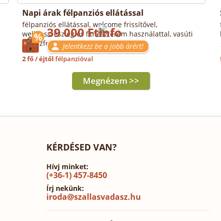
Napi árak félpanziós ellátással
félpanziós ellátással, welcome frissítővel,
39 000 Ft
wellnessrészleg és fitneszterem használattal, vasúti
transzferrel
Jelentkezz be a jobb árért!
2 fő / éjtől
félpanzióval
Megnézem >>
KÉRDÉSED VAN?
Hívj minket:
(+36-1) 457-8450
Írj nekünk:
iroda@szallasvadasz.hu