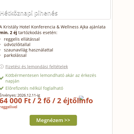
Hétköznapi pihenés
A Kristály Hotel Konferencia & Wellness Ajka ajánlata
min. 2 éj
tartózkodás esetén:
reggelis ellátással
üdvözlőitallal
szaunavilág használattal
parkolással
Fizetési és lemondási feltételek
Kötbérmentesen lemondható akár az érkezés
napján
Előrefizetés nélkül foglalható
Érvényes: 2026.12.11-ig
64 000 Ft / 2 fő / 2 éjtől
reggelivel
Megnézem >>