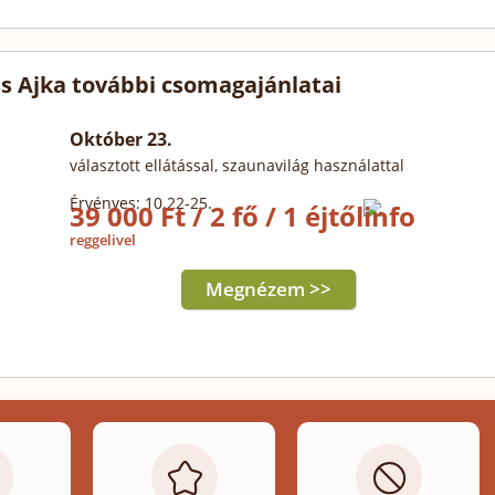
ss Ajka további csomagajánlatai
Október 23.
választott ellátással, szaunavilág használattal
Érvényes: 10.22-25.
39 000 Ft / 2 fő / 1 éjtől
reggelivel
Megnézem >>