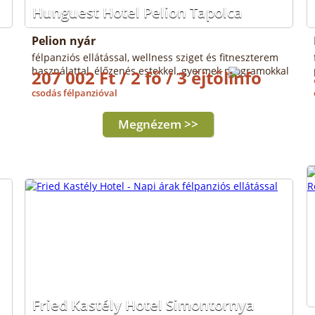
Hunguest Hotel Pelion Tapolca
Pelion nyár
félpanziós ellátással, wellness sziget és fitneszterem
használattal, élőzenés estekkel, gyermek programokkal
207 002 Ft / 2 fő / 3 éjtől
csodás félpanzióval
Megnézem >>
Fried Kastély Hotel Simontornya