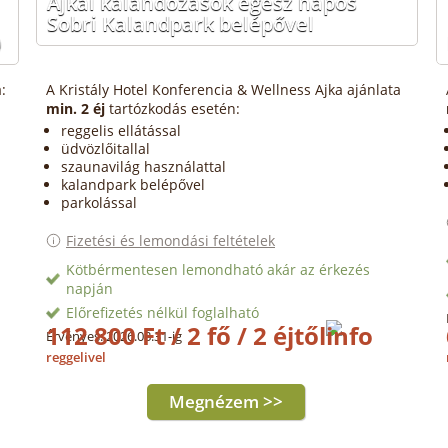
Ajkai kalandozások egész napos
Sobri Kalandpark belépővel
)
:
A Kristály Hotel Konferencia & Wellness Ajka ajánlata
min. 2 éj
tartózkodás esetén:
reggelis ellátással
üdvözlőitallal
szaunavilág használattal
kalandpark belépővel
parkolással
Fizetési és lemondási feltételek
Kötbérmentesen lemondható akár az érkezés
napján
Előrefizetés nélkül foglalható
112 800 Ft / 2 fő / 2 éjtől
Érvényes: 2026.08.31-ig
reggelivel
Megnézem >>