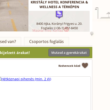
KRISTÁLY HOTEL KONFERENCIA &
WELLNESS A TÉRKÉPEN
8400
Ajka
,
Korányi Frigyes u. 20.
Foglalás: (+36-1) 457-8450
sed van?
Csoportos foglalás
ijelzett árakat!
Mutasd a gyerekárakat
Kedvencek közé