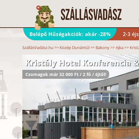
Belépő Hűségakciók: akár -28%
2-3 éj
SzállásVadász.hu
>>
Közép Dunántúl
>>
Bakony
>>
Ajka
>>
Krist
Kristály Hotel Konferencia 
Csomagok már 32 000 Ft / 2 fő / éjtől!