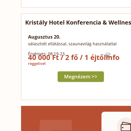
Kristály Hotel Konferencia & Wellne
Augusztus 20.
választott ellátással, szaunavilág használattal
Érvényes: 08.19-23.
40 000 Ft / 2 fő / 1 éjtől
reggelivel
Megnézem >>