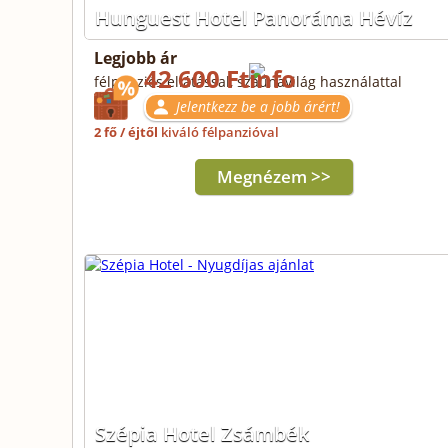
Hunguest Hotel Panoráma Hévíz
Legjobb ár
42 600 Ft
félpanziós ellátással, szaunavilág használattal
Jelentkezz be a jobb árért!
2 fő / éjtől
kiváló félpanzióval
Megnézem >>
Szépia Hotel Zsámbék