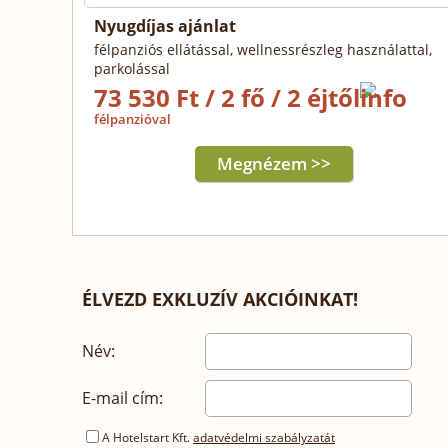
Nyugdíjas ajánlat
félpanziós ellátással, wellnessrészleg használattal,
parkolással
73 530 Ft / 2 fő / 2 éjtől
félpanzióval
Megnézem >>
ÉLVEZD EXKLUZÍV AKCIÓINKAT!
Név:
E-mail cím:
A Hotelstart Kft.
adatvédelmi szabályzatát