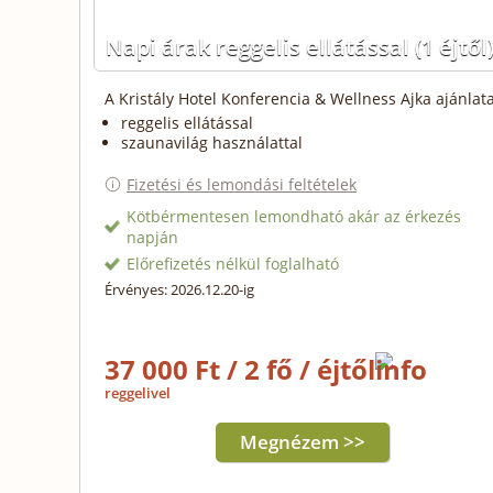
Napi árak reggelis ellátással
(1 éjtől
A Kristály Hotel Konferencia & Wellness Ajka ajánlata
reggelis ellátással
szaunavilág használattal
Fizetési és lemondási feltételek
Kötbérmentesen lemondható akár az érkezés
napján
Előrefizetés nélkül foglalható
Érvényes: 2026.12.20-ig
37 000 Ft / 2 fő / éjtől
reggelivel
Megnézem >>