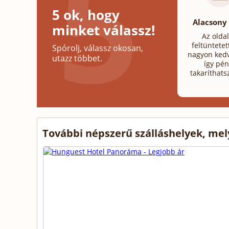
5 ok, hogy
Alacsony
minket válassz!
Az olda
feltüntetet
Spórolj, válassz okosan,
nagyon kedv
utazz többet.
így pén
takaríthats
További népszerű szálláshelyek, me