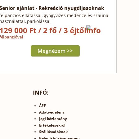
Senior ajánlat - Rekreáció nyugdíjasoknak
félpanziós ellátással, gyógyvizes medence és szauna
használattal, parkolással
129 000 Ft / 2 fő / 3 éjtől
félpanzióval
Megnézem >>
INFÓ:
ÁFF
Adatvédelem
Jogi közlemény
Értékelésekről
Szállásadóknak
Belépő hűségprogram