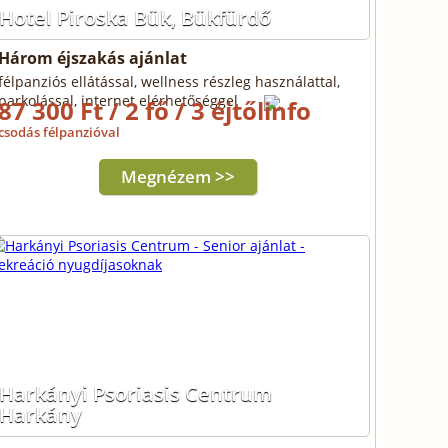
Hotel Piroska Bük, Bükfürdő
Három éjszakás ajánlat
félpanziós ellátással, wellness részleg használattal,
parkolással, internet elérhetőséggel
87 300 Ft / 2 fő / 3 éjtől
csodás félpanzióval
Megnézem >>
Harkányi Psoriasis Centrum
Harkány