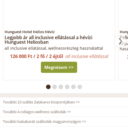
Hunguest Hotel Helios Hévíz
Hung
Legjobb ár all inclusive ellátással a hévízi
Pel
Hunguest Heliosban
félp
all inclusive ellátással, wellnessrészleg használattal
hasz
126 000 Ft / 2 fő / 2 éjtől
all inclusive ellátással
Megnézem >>
További 23 szállás Zalakaros központjában >>
További 4 csillagos wellness szállodák >>
További bababarát szállodák magyarországon >>