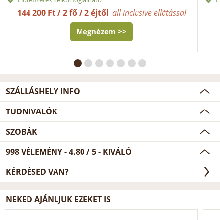
144 200 Ft / 2 fő / 2 éjtől
all inclusive ellátással
Megnézem >>
SZÁLLÁSHELY INFO
TUDNIVALÓK
SZOBÁK
998
VÉLEMÉNY -
4.80
/
5
- KIVÁLÓ
KÉRDÉSED VAN?
NEKED AJÁNLJUK EZEKET IS