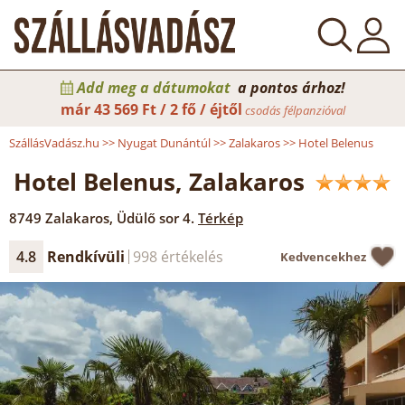
Add meg a dátumokat
a pontos árhoz!
már
43 569 Ft / 2 fő / éjtől
csodás félpanzióval
SzállásVadász.hu
>>
Nyugat Dunántúl
>>
Zalakaros
>>
Hotel Belenus
Hotel Belenus, Zalakaros
8749
Zalakaros
,
Üdülő sor 4.
Térkép
4.8
Rendkívüli
998 értékelés
Kedvencekhez