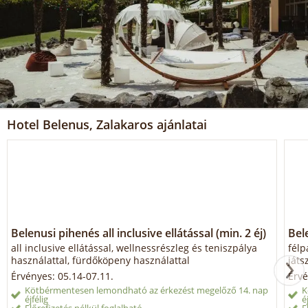
Hotel Belenus, Zalakaros ajánlatai
Belenusi pihenés all inclusive ellátással (min. 2 éj)
Bel
all inclusive ellátással, wellnessrészleg és teniszpálya
félp
használattal, fürdőköpeny használattal
játs
Érvényes: 05.14-07.11.
Érvé
Kötbérmentesen lemondható az érkezést megelőző 14. nap
K
éjfélig
é
Előrefizetés nélkül foglalható
E