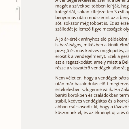
A vendégértékelések szerint a Belenu
magát a szívekbe: többen leírják, ho
kategóriát, sokan kifejezetten 3 csil
benyomás után rendszerint az a benyo
sőt, sokszor még többet is. Ez az érz
szállodát jellemző figyelmességek ol
A jó ár-érték arányhoz élő példaként
is barátságos, miközben a kínált élm
pezsgő és más kedves meglepetés, am
erősítik a vendégélményt. Ezek a ge
azt a ragaszkodást, amely miatt a Bel
része a visszatérő vendégek táborát g
Nem véletlen, hogy a vendégek bátran 
után már hazaindulás előtt megtervez
értékelésben szlogenné válik: Ha Za
baráti körökben és családokban term
stabil, kedves vendéglátás és a korre
abban csúcsosodik ki, hogy a távozó
köszönnek el, és az élményt újra és ú