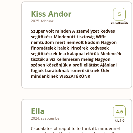
Kiss Andor
5
2025. február
rendkívüli
Szuper volt minden A személyzet kedves
segítőkész Mindenütt tisztaság Wifit
nemtudom mert nemvolt kódom Nagyon
finomételek italok Pincérek kedvesek
segítőkészek le a kalappal előtük Medencék
tiszták a víz kellemesen meleg Nagyon
szépen köszönjük a profi ellátást Ajánlani
fogjuk barátoknak ismerősöknek Üdv
mindenkinek VISSZATÉRÜNK
Ella
4.6
2024. szeptember
kiváló
Csodálatos öt napot töltöttünk itt, mindennel