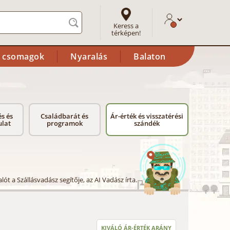
Keress a
térképen!
i csomagok
Nyaralás
Balaton
s és
Családbarát és
Ár-érték és visszatérési
lat
programok
szándék
lót a Szállásvadász segítője, az AI Vadász írta.
KIVÁLÓ ÁR-ÉRTÉK ARÁNY