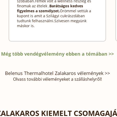
szobában.remek volt a wellness részleg és
finomak az ételek .
Barátságos kedves
figyelmes a személyzet.
Örömmel vettük a
kupont is amit a Szilágyi cukrászdában
tudtunk felhasználni.Szívesen megyünk
máskor is.
Még több vendégvélemény ebben a témában >>
Belenus Thermalhotel Zalakaros vélemények >>
Olvass további véleményeket a szálláshelyről!
ZALAKAROS KIEMELT CSOMAGAJÁ