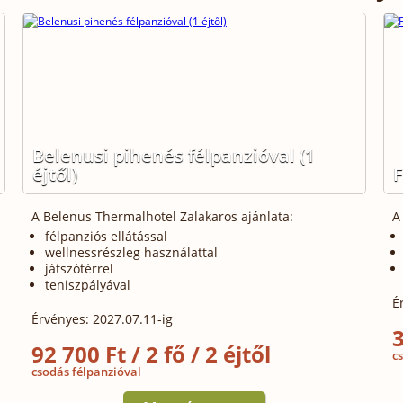
Belenusi pihenés félpanzióval (1
éjtől)
F
A Belenus Thermalhotel Zalakaros ajánlata:
A
félpanziós ellátással
wellnessrészleg használattal
játszótérrel
teniszpályával
É
Érvényes: 2027.07.11-ig
3
92 700 Ft / 2 fő / 2 éjtől
c
csodás félpanzióval