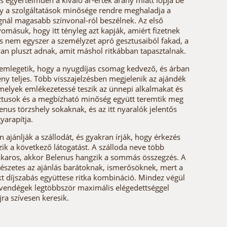
s egyértelműen a kiváló ár-érték arány miatt lopja be
gy a szolgáltatások minősége rendre meghaladja a
lagnál magasabb színvonal-ról beszélnek. Az első
másuk, hogy itt tényleg azt kapják, amiért fizetnek
és nem egyszer a személyzet apró gesztusaiból fakad, a
yan pluszt adnak, amit máshol ritkábban tapasztalnak.
 emlegetik, hogy a nyugdíjas csomag kedvező, és árban
ény teljes. Több visszajelzésben megjelenik az ajándék
elyek emlékezetessé teszik az ünnepi alkalmakat és
sztusok és a megbízható minőség együtt teremtik meg
enus törzshely sokaknak, és az itt nyaralók jelentős
yarapítja.
ajánlják a szállodát, és gyakran írják, hogy érkezés
ik a következő látogatást. A szálloda neve több
lakaros, akkor Belenus hangzik a sommás összegzés. A
észetes az ajánlás barátoknak, ismerősöknek, mert a
kt díjszabás együttese ritka kombináció. Mindez végül
 vendégek legtöbbször maximális elégedettséggel
jra szívesen keresik.