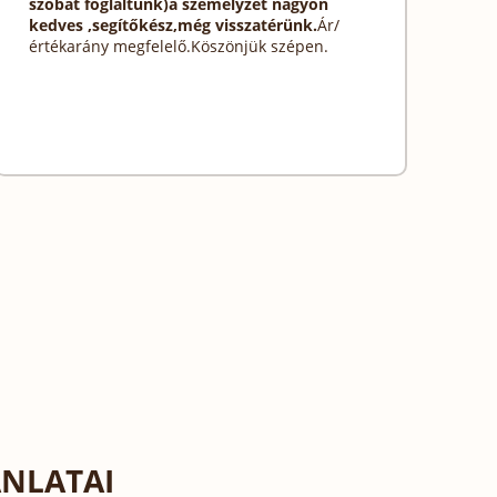
szobát foglaltunk)a személyzet nagyon
kedves ,segítőkész,még visszatérünk.
Ár/
értékarány megfelelő.Köszönjük szépen.
NLATAI