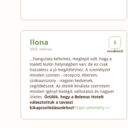
Ilona
5
2025. március
rendkívüli
...hangulata kellemes, meglepő volt, hogy a
toalett külön helyiségben van, de ez csak
hozzátesz a jó megítéléshez. A személyzet
minden szinten - recepció, étterem,
szobaasszony - nagyon kedvesek,
segítőkészek. Az ételek kínálata szerintem
minden igényt kielégít, változatos és nagyon
ízletes.
Örülök, hogy a Belenus Hotelt
választottuk a tavaszi
kikapcsolódásunkhoz!
Teljes vélemény >>