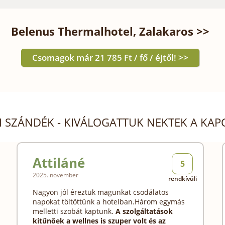
Belenus Thermalhotel, Zalakaros >>
Csomagok már 21 785 Ft / fő / éjtől! >>
SI SZÁNDÉK - KIVÁLOGATTUK NEKTEK A K
Attiláné
5
2025. november
rendkívüli
Nagyon jól éreztük magunkat csodálatos
napokat töltöttünk a hotelban.Három egymás
melletti szobát kaptunk.
A szolgáltatások
kitűnőek a wellnes is szuper volt és az