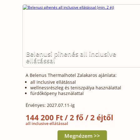
Belenusi pihenés all inclusive
ellátással
A Belenus Thermalhotel Zalakaros ajánlata:
all inclusive ellátással
wellnessrészleg és teniszpálya használattal
fürdőköpeny használattal
Érvényes: 2027.07.11-ig
144 200 Ft / 2 fő / 2 éjtől
all inclusive ellátással
Megnézem >>