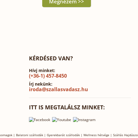
Megnézem >>
KÉRDÉSED VAN?
Hívj minket:
(+36-1) 457-8450
Írj nekünk:
iroda@szallasvadasz.hu
ITT IS MEGTALÁLSZ MINKET:
csomagok
|
Balatoni szállodák
|
Gyerekbarát szállodák
|
Wellness hétvége
|
Szállás Hajdúszo