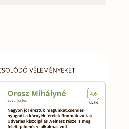
APCSOLÓDÓ VÉLEMÉNYEKET
Orosz Mihályné
4.6
2025. június
kiváló
Nagyon jól éreztük magunkat,csendes
nyugodt a környék ,ételek finomak voltak
Udvarias kiszolgálás ,velnesz része is meg
felelt, pihenésre alkalmas volt!