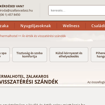
KÉRDÉSED VAN?
iroda@szallasvadasz.hu
(06 1) 457 8450
szaka
Nyugdíjasoknak
Wellness
Család
Thermalhotel
>>
Ár-érték és visszatérési szándék
s spa
Tisztaság és szoba
Külső környezet és
Pihené
y
komfortja
elhelyezkedés
hangu
ERMALHOTEL, ZALAKAROS
 VISSZATÉRÉSI SZÁNDÉK
Az összefogla