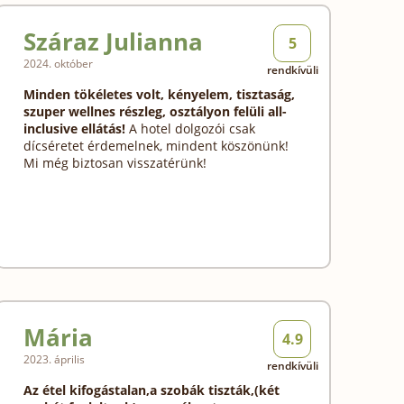
Száraz Julianna
5
2024. október
rendkívüli
Minden tökéletes volt, kényelem, tisztaság,
szuper wellnes részleg, osztályon felüli all-
inclusive ellátás!
A hotel dolgozói csak
dícséretet érdemelnek, mindent köszönünk!
Mi még biztosan visszatérünk!
Mária
4.9
2023. április
rendkívüli
Az étel kifogástalan,a szobák tiszták,(két