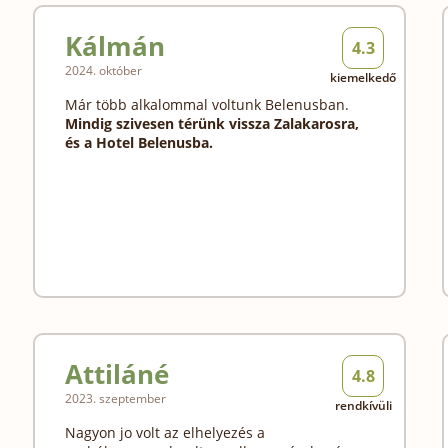
Kálmán
4.3
2024. október
kiemelkedő
Már több alkalommal voltunk Belenusban.
Mindig szivesen térünk vissza Zalakarosra,
és a Hotel Belenusba.
Attiláné
4.8
2023. szeptember
rendkívüli
Nagyon jo volt az elhelyezés a