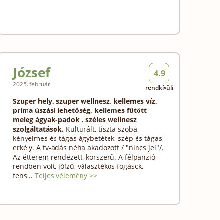
József
4.9
2025. február
rendkívüli
Szuper hely, szuper wellnesz, kellemes víz,
príma úszási lehetőség, kellemes fűtött
meleg ágyak-padok , széles wellnesz
szolgáltatások.
Kulturált, tiszta szoba,
kényelmes és tágas ágybetétek, szép és tágas
erkély. A tv-adás néha akadozott / "nincs jel"/.
Az étterem rendezett, korszerű. A félpanzió
rendben volt, jóízű, választékos fogások,
fens...
Teljes vélemény >>