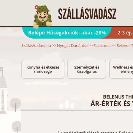
Belépő Hűségakciók: akár -28%
2-3 éj
SzállásVadász.hu
>>
Nyugat Dunántúl
>>
Zalakaros
>>
Belenus 
Konyha és étkezés
Személyzet és
Wellness é
minősége
kiszolgálás
élmén
BELENUS TH
ÁR-ÉRTÉK ÉS