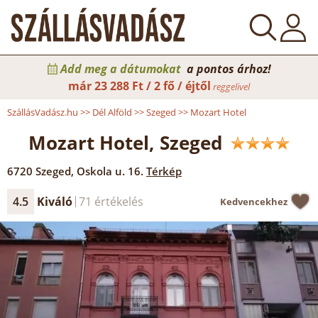
Add meg a dátumokat
a pontos árhoz!
már
23 288 Ft / 2 fő / éjtől
reggelivel
SzállásVadász.hu
>>
Dél Alföld
>>
Szeged
>>
Mozart Hotel
Mozart Hotel, Szeged
6720
Szeged
,
Oskola u. 16.
Térkép
4.5
Kiváló
71 értékelés
Kedvencekhez