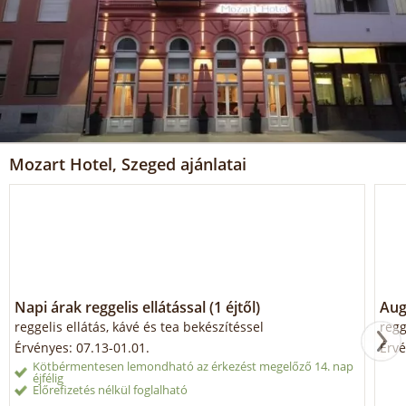
Mozart Hotel, Szeged ajánlatai
Napi árak reggelis ellátással (1 éjtől)
Aug
reggelis ellátás, kávé és tea bekészítéssel
regg
Érvényes: 07.13-01.01.
Érvé
Kötbérmentesen lemondható az érkezést megelőző 14. nap
éjfélig
Előrefizetés nélkül foglalható