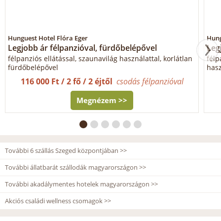
Hunguest Hotel Flóra Eger
Hung
Legjobb ár félpanzióval, fürdőbelépővel
Leg
félpanziós ellátással, szaunavilág használattal, korlátlan
félp
fürdőbelépővel
hasz
116 000 Ft / 2 fő / 2 éjtől
csodás félpanzióval
Megnézem >>
További 6 szállás Szeged központjában >>
További állatbarát szállodák magyarországon >>
További akadálymentes hotelek magyarországon >>
Akciós családi wellness csomagok >>