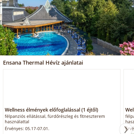
Ensana Thermal Hévíz ajánlatai
Wellness élmények előfoglalással (1 éjtől)
Wel
félpanziós ellátással, fürdőrészleg és fitneszterem
félp
használattal
hasz
Érvényes: 05.17-07.01.
Érvé