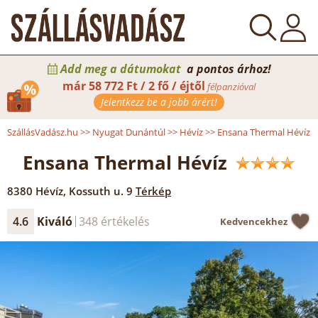
Add meg a dátumokat
a pontos árhoz!
már
58 772 Ft / 2 fő / éjtől
félpanzióval
Jelentkezz be a jobb árért!
SzállásVadász.hu
>>
Nyugat Dunántúl
>>
Hévíz
>>
Ensana Thermal Hévíz
Ensana Thermal Hévíz
8380
Hévíz
,
Kossuth u. 9
Térkép
4.6
Kiváló
348 értékelés
Kedvencekhez