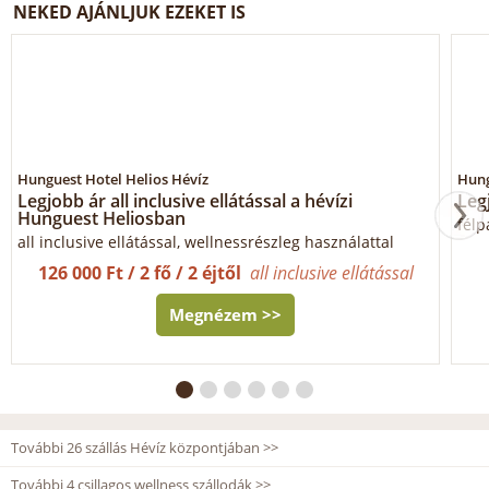
NEKED AJÁNLJUK EZEKET IS
Hunguest Hotel Helios Hévíz
Hung
Legjobb ár all inclusive ellátással a hévízi
Leg
Hunguest Heliosban
félp
all inclusive ellátással, wellnessrészleg használattal
126 000 Ft / 2 fő / 2 éjtől
all inclusive ellátással
Megnézem >>
További 26 szállás Hévíz központjában >>
További 4 csillagos wellness szállodák >>