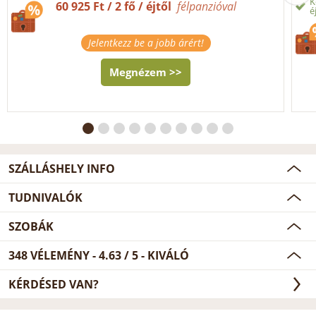
K
60 925 Ft / 2 fő / éjtől
félpanzióval
é
Jelentkezz be a jobb árért!
Megnézem >>
SZÁLLÁSHELY INFO
TUDNIVALÓK
SZOBÁK
348
VÉLEMÉNY -
4.63
/
5
- KIVÁLÓ
KÉRDÉSED VAN?