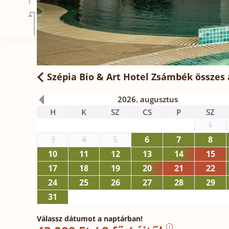
Szépia Bio & Art Hotel Zsámbék
összes 
2026. augusztus
H
K
SZ
CS
P
SZ
1
3
4
5
6
7
8
10
11
12
13
14
15
17
18
19
20
21
22
24
25
26
27
28
29
31
Válassz dátumot a naptárban!