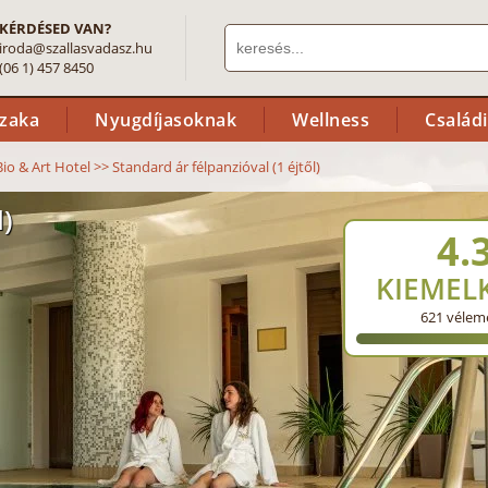
KÉRDÉSED VAN?
iroda@szallasvadasz.hu
(06 1) 457 8450
szaka
Nyugdíjasoknak
Wellness
Család
Bio & Art Hotel
>>
Standard ár félpanzióval (1 éjtől)
l)
4.
KIEMEL
621
vélem