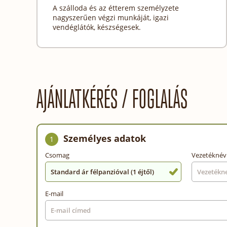
A szálloda és az étterem személyzete
nagyszerűen végzi munkáját, igazi
vendéglátók, készségesek.
AJÁNLATKÉRÉS / FOGLALÁS
Személyes adatok
1
Csomag
Vezetéknév
Standard ár félpanzióval (1 éjtől)
E-mail