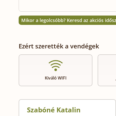
Mikor a legolcsóbb? Keresd az akciós idős
Ezért szerették a vendégek
Kiváló WIFI
Szabóné Katalin