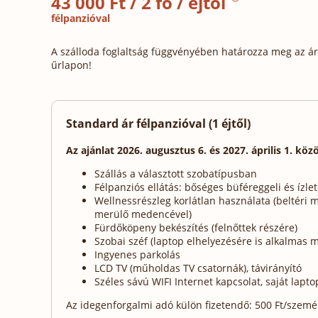
43 000 Ft / 2 fő / éjtől
félpanzióval
A szálloda foglaltság függvényében határozza meg az ára
űrlapon!
Standard ár félpanzióval (1 éjtől)
Az ajánlat 2026. augusztus 6. és 2027. április 1. köz
Szállás a választott szobatípusban
Félpanziós ellátás: bőséges büféreggeli és ízl
Wellnessrészleg korlátlan használata (beltéri 
merülő medencével)
Fürdőköpeny bekészítés (felnőttek részére)
Szobai széf (laptop elhelyezésére is alkalmas m
Ingyenes parkolás
LCD TV (műholdas TV csatornák), távirányító
Széles sávú WIFI Internet kapcsolat, saját lap
Az idegenforgalmi adó külön fizetendő: 500 Ft/személy