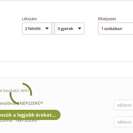
Létszám
Elhelyezés
lat bevihető
, WIFI
panzióval *NÉPSZERŰ*
nzióval *NÉPSZERŰ*