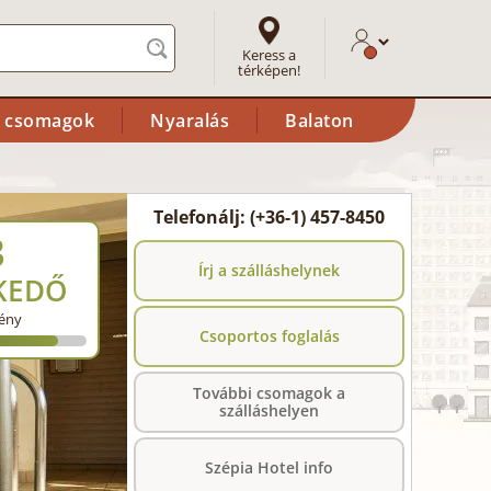
Keress a
térképen!
i csomagok
Nyaralás
Balaton
Telefonálj: (+36-1) 457-8450
3
Írj a szálláshelynek
KEDŐ
ény
Csoportos foglalás
További csomagok a
szálláshelyen
Szépia Hotel info