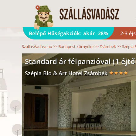
Belépő Hűségakciók: akár -28%
2-3 éj
SzállásVadász.hu
>>
Budapest környéke
>>
Zsámbék
>>
Szépia 
Standard ár félpanzióval (1 éjtő
Szépia Bio & Art Hotel Zsámbék