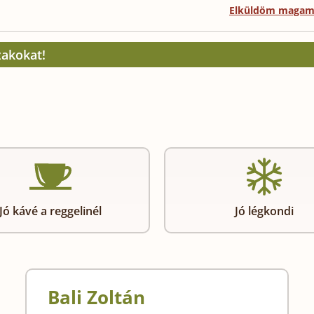
Elküldöm maga
zakokat!
Jó kávé a reggelinél
Jó légkondi
Bali Zoltán