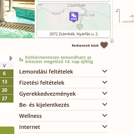
2072
Zsámbék
,
Nyárfás u. 2.
Kedvencek közé
Kötbérmentesen lemondható az
2026. október
érkezést megelőző 14. nap éjfélig
V
H
K
SZ
CS
P
SZ
Lemondási feltételek
6
1
2
3
13
5
6
7
8
9
10
Fizetési feltételek
20
12
13
14
15
16
17
Gyerekkedvezmények
27
19
20
21
22
23
24
Be- és kijelentkezés
26
27
28
29
30
31
Wellness
Internet