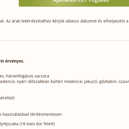
t. Az árak lekérdezéséhez kérjük válassz dátumot és elhelyezést a 
ött érvényes.
etes, háromfogásos vacsora
medence, nyári időszakban kültéri medence, jakuzzi, gőzkabin, szau
érettel)
top használatával térítésmentesen
/éjszaka (18 éves kor felett)