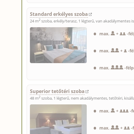
Standard erkélyes szoba
2
24 m
szoba, erkély/terasz, 1 légterű, van akadálymentes i
max.
+
-
fé
max.
+
-
fé
max.
-
fél
Superior tetőtéri szoba
2
48 m
szoba, 1 légterű, nem akadálymentes, tetőtéri,
kisál
max.
+
-
f
max.
+
-