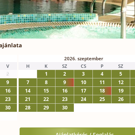
ajánlata
2026. szeptember
V
H
K
SZ
CS
P
SZ
2
1
2
3
4
5
9
7
8
9
10
11
12
16
14
15
16
17
18
19
23
21
22
23
24
25
26
30
28
29
30
Ajánlatkérés / Foglalás