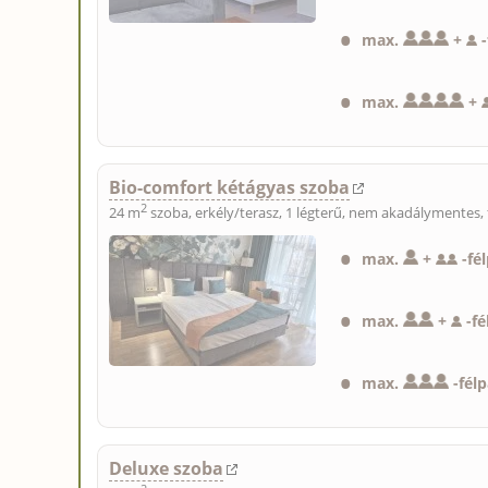
max.
+
-
max.
+
Bio-comfort kétágyas szoba
2
24 m
szoba, erkély/terasz, 1 légterű, nem akadálymentes, 
max.
+
-
fé
max.
+
-
fé
max.
-
fél
Deluxe szoba