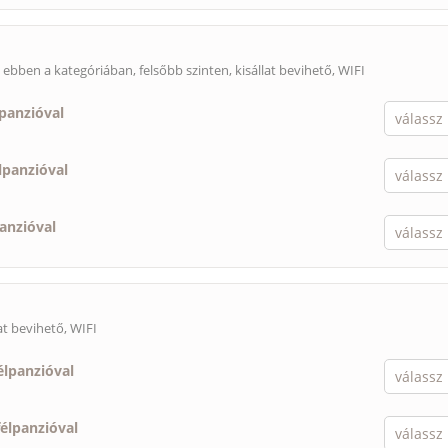
s ebben a kategóriában, felsőbb szinten,
kisállat bevihető
, WIFI
lpanzióval
lpanzióval
panzióval
lat bevihető
, WIFI
élpanzióval
félpanzióval