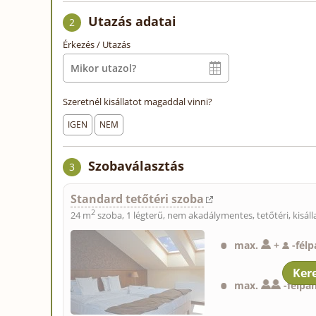
Utazás adatai
2
Érkezés / Utazás
Szeretnél kisállatot magaddal vinni?
IGEN
NEM
Szobaválasztás
3
Standard tetőtéri szoba
2
24 m
szoba, 1 légterű, nem akadálymentes, tetőtéri,
kisál
max.
+
-
fél
max.
-
félpa