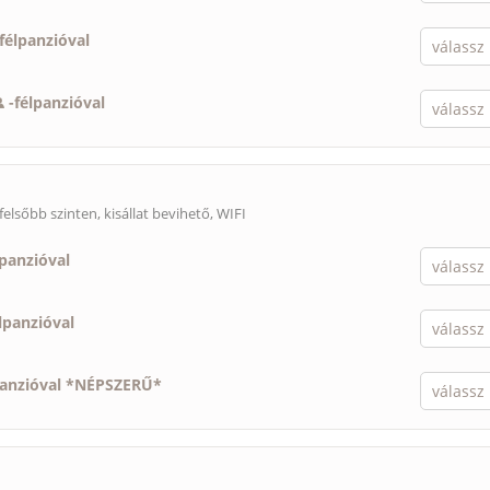
félpanzióval
-
félpanzióval
felsőbb szinten,
kisállat bevihető
, WIFI
lpanzióval
lpanzióval
panzióval *NÉPSZERŰ*