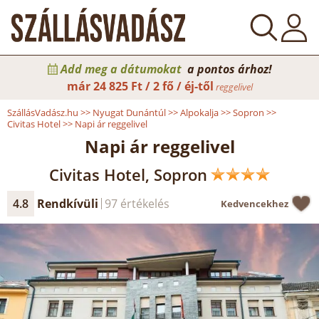
Add meg a dátumokat
a pontos árhoz!
már
24 825 Ft / 2 fő / éj-től
reggelivel
SzállásVadász.hu
>>
Nyugat Dunántúl
>>
Alpokalja
>>
Sopron
>>
Civitas Hotel
>>
Napi ár reggelivel
Napi ár reggelivel
Civitas Hotel, Sopron
4.8
Rendkívüli
97 értékelés
Kedvencekhez