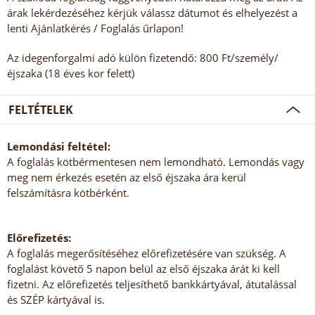
árak lekérdezéséhez kérjük válassz dátumot és elhelyezést a
lenti Ajánlatkérés / Foglalás űrlapon!
Az idegenforgalmi adó külön fizetendő: 800 Ft/személy/
éjszaka (18 éves kor felett)
FELTÉTELEK
Lemondási feltétel:
A foglalás kötbérmentesen nem lemondható. Lemondás vagy
meg nem érkezés esetén az első éjszaka ára kerül
felszámításra kötbérként.
Előrefizetés:
A foglalás megerősítéséhez előrefizetésére van szükség. A
foglalást követő 5 napon belül az első éjszaka árát ki kell
fizetni. Az előrefizetés teljesíthető bankkártyával, átutalással
és SZÉP kártyával is.