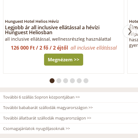
Hunguest Hotel Helios Hévíz
Hote
Legjobb ár all inclusive ellátással a hévízi
Élm
Hunguest Heliosban
félp
all inclusive ellátással, wellnessrészleg használattal
hasz
gyer
126 000 Ft / 2 fő / 2 éjtől
all inclusive ellátással
Megnézem >>
További 6 szállás Sopron központjában >>
További bababarát szállodák magyarországon >>
További állatbarát szállodák magyarországon >>
Csomagajánlatok nyugdíjasoknak >>