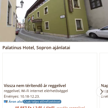
Palatinus Hotel, Sopron ajánlatai
Vissza nem térítendő ár reggelivel
Napi
reggelivel, Wi-Fi internet elérhetőséggel
regg
Érvényes: 10.18-12.23.
Érvé
Áron alul
Csak teljes előrefizetéssel
15 557 Ft / 2 fő / éjtől
csodás reggelivel