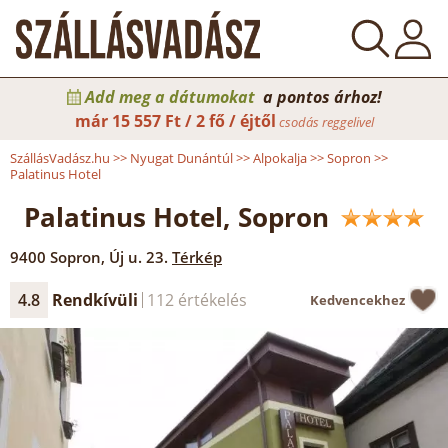
Add meg a dátumokat
a pontos árhoz!
már
15 557 Ft / 2 fő / éjtől
csodás reggelivel
SzállásVadász.hu
>>
Nyugat Dunántúl
>>
Alpokalja
>>
Sopron
>>
Palatinus Hotel
Palatinus Hotel, Sopron
9400
Sopron
,
Új u. 23.
Térkép
4.8
Rendkívüli
112 értékelés
Kedvencekhez