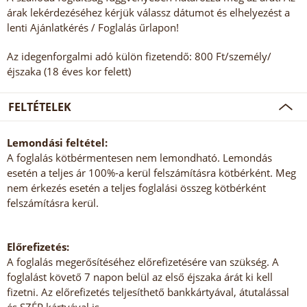
árak lekérdezéséhez kérjük válassz dátumot és elhelyezést a
lenti Ajánlatkérés / Foglalás űrlapon!
Az idegenforgalmi adó külön fizetendő: 800 Ft/személy/
éjszaka (18 éves kor felett)
FELTÉTELEK
Lemondási feltétel:
A foglalás kötbérmentesen nem lemondható. Lemondás
esetén a teljes ár 100%-a kerül felszámításra kötbérként. Meg
nem érkezés esetén a teljes foglalási összeg kötbérként
felszámításra kerül.
Előrefizetés:
A foglalás megerősítéséhez előrefizetésére van szükség. A
foglalást követő 7 napon belül az első éjszaka árát ki kell
fizetni. Az előrefizetés teljesíthető bankkártyával, átutalással