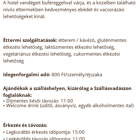
A hotel vendégeit büféreggelivel várja, és a közelben található
nívós éttermekben kedvezményes ebédet és vacsorázási
lehetőségeket kínál.
Éttermi szolgáltatások:
étterem / kávézó, gluténmentes
étkezési lehetőség, laktózmentes étkezési lehetőség,
vegetáriánus étkezési lehetőség, cukormentes étkezési
lehetőség
Idegenforgalmi adó:
800 Ft/személy/éjszaka
Ajándékok a szálláshelyen, kizárólag a Szállásvadászon
foglalóknak:
• Díjmentes késői távozás: 11:00
• Welcome drink (üdítő, ásványvíz, egyéb alkoholmentes ital)
Érkezés és távozás:
• Legkorábbi érkezés időpontja: 15:00
• Legkésőbbi távozás időpontja: 11:00