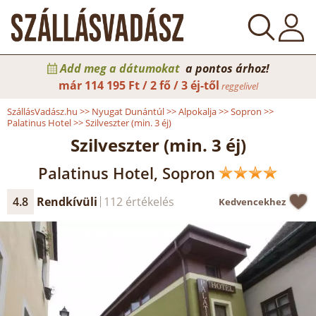
Add meg a dátumokat
a pontos árhoz!
már
114 195 Ft / 2 fő / 3 éj-től
reggelivel
SzállásVadász.hu
>>
Nyugat Dunántúl
>>
Alpokalja
>>
Sopron
>>
Palatinus Hotel
>>
Szilveszter (min. 3 éj)
Szilveszter (min. 3 éj)
Palatinus Hotel, Sopron
4.8
Rendkívüli
112 értékelés
Kedvencekhez