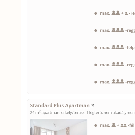
max.
+
-
r
max.
-
regg
max.
-
fél
max.
-
regg
max.
-
regg
Standard Plus Apartman
2
24 m
apartman, erkély/terasz, 1 légterű, nem akadálymen
max.
+
-
fé