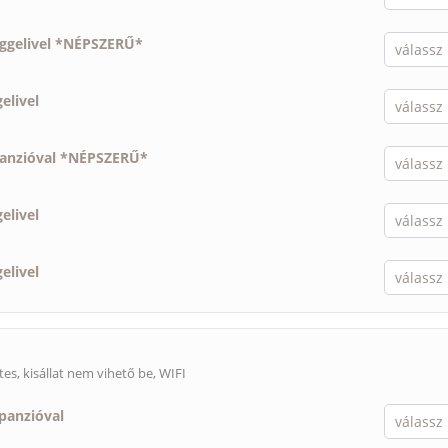
eggelivel *NÉPSZERŰ*
elivel
panzióval *NÉPSZERŰ*
elivel
elivel
tes,
kisállat nem vihető be
, WIFI
lpanzióval