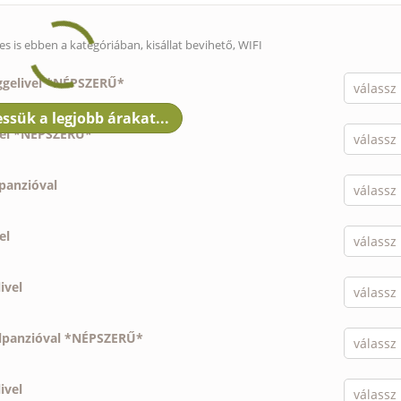
es is ebben a kategóriában,
kisállat bevihető
, WIFI
ggelivel *NÉPSZERŰ*
vel *NÉPSZERŰ*
lpanzióval
el
ivel
élpanzióval *NÉPSZERŰ*
ivel