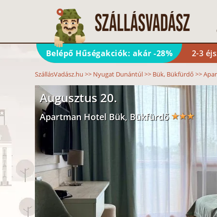
Belépő Hűségakciók: akár -28%
2-3 éj
SzállásVadász.hu
>>
Nyugat Dunántúl
>>
Bük, Bükfürdő
>>
Apar
Augusztus 20.
Apartman Hotel Bük, Bükfürdő