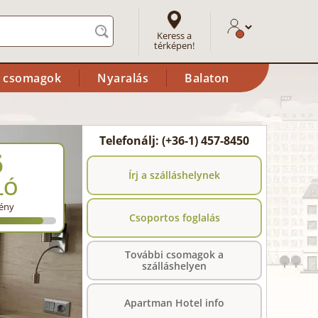
Keress a
térképen!
i csomagok
Nyaralás
Balaton
Telefonálj: (+36-1) 457-8450
6
Írj a szálláshelynek
LÓ
ény
Csoportos foglalás
További csomagok a
szálláshelyen
Apartman Hotel info