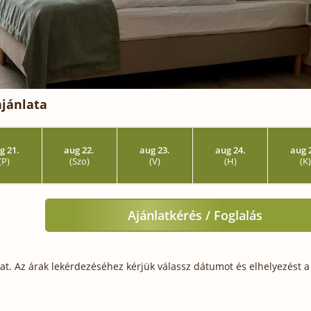
ajánlata
g 21.
aug 22.
aug 23.
aug 24.
aug 
(P)
(Szo)
(V)
(H)
(K
Ajánlatkérés / Foglalás
t. Az árak lekérdezéséhez kérjük válassz dátumot és elhelyezést a 