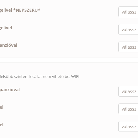
gelivel *NÉPSZERŰ*
elivel
panzióval
felsőbb szinten,
kisállat nem vihető be
, WIFI
lpanzióval
el
el