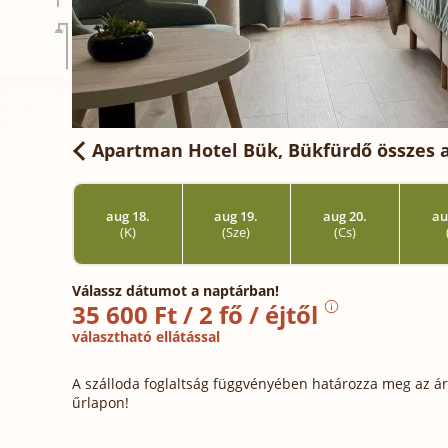
Apartman Hotel Bük, Bükfürdő
összes 
aug 18.
aug 19.
aug 20.
au
(K)
(Sze)
(Cs)
Válassz dátumot a naptárban!
35 600 Ft / 2 fő / éjtől
választható ellátással
A szálloda foglaltság függvényében határozza meg az ára
űrlapon!