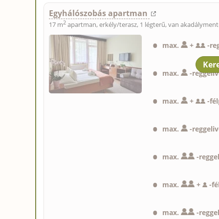
Egyhálószobás apartman
2
17 m
apartman, erkély/terasz, 1 légterű, van akadályment
max.
+
-
re
max.
-
reggeli
max.
+
-
fé
max.
-
reggeliv
max.
-
reggel
max.
+
-
f
max.
-
reggel