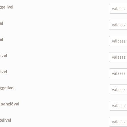
ggelivel
el
el
ivel
ivel
ggelivel
lpanzióval
elivel