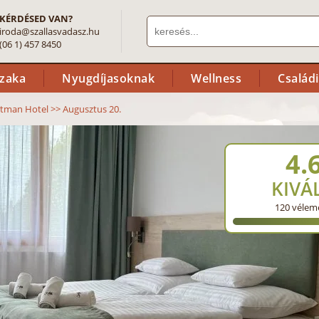
KÉRDÉSED VAN?
iroda@szallasvadasz.hu
(06 1) 457 8450
szaka
Nyugdíjasoknak
Wellness
Család
tman Hotel
>>
Augusztus 20.
4.
KIVÁ
120
vélem