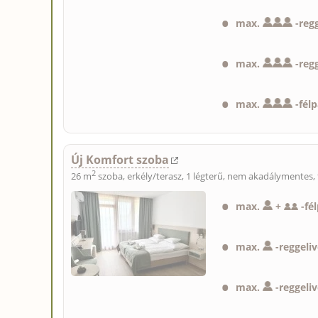
max.
-
reg
max.
-
regg
max.
-
fél
Új Komfort szoba
2
26 m
szoba, erkély/terasz, 1 légterű, nem akadálymentes, 
max.
+
-
fé
max.
-
reggeliv
max.
-
reggeliv