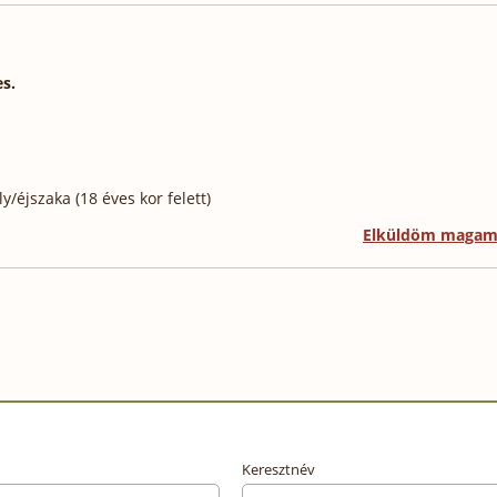
es.
/éjszaka (18 éves kor felett)
Elküldöm maga
Keresztnév