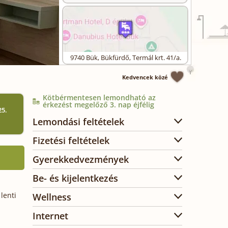
9740
Bük, Bükfürdő
,
Termál krt. 41/a.
Kedvencek közé
Kötbérmentesen lemondható az
érkezést megelőző 3. nap éjfélig
25.
)
Lemondási feltételek
Fizetési feltételek
Gyerekkedvezmények
Be- és kijelentkezés
lenti
Wellness
Internet