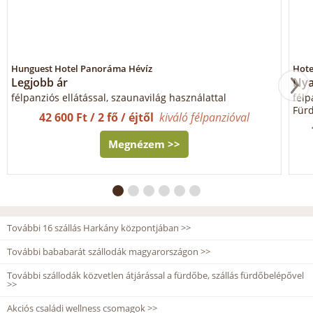
Hunguest Hotel Panoráma Hévíz
Hote
Legjobb ár
Nya
félpanziós ellátással, szaunavilág használattal
félp
Fürd
42 600 Ft / 2 fő / éjtől
kiváló félpanzióval
Megnézem >>
További 16 szállás Harkány központjában >>
További bababarát szállodák magyarországon >>
További szállodák közvetlen átjárással a fürdőbe, szállás fürdőbelépővel
>>
Akciós családi wellness csomagok >>