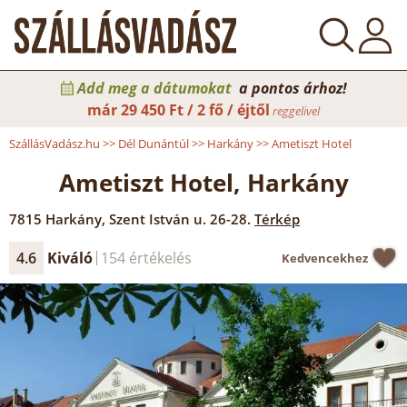
Add meg a dátumokat
a pontos árhoz!
már
29 450 Ft / 2 fő / éjtől
reggelivel
SzállásVadász.hu
>>
Dél Dunántúl
>>
Harkány
>>
Ametiszt Hotel
Ametiszt Hotel, Harkány
7815
Harkány
,
Szent István u. 26-28.
Térkép
4.6
Kiváló
154 értékelés
Kedvencekhez