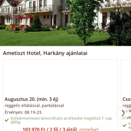
Ametiszt Hotel, Harkány ajánlatai
Augusztus 20. (min. 3 éj)
Cso
reggelis ellátással, parkolással
regg
park
Érvényes: 08.19-23.
Érvé
Kötbérmentesen lemondható az érkezést megelőző 7. nap
éjfélig
K
é
103 970 Ft / 2 fő / 3 éjtől
reggelivel