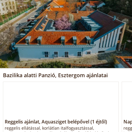
Bazilika alatti Panzió, Esztergom ajánlatai
Reggelis ajánlat, Aquasziget belépővel (1 éjtől)
Napi
reggelis ellátással, korlátlan italfogyasztással,
regg