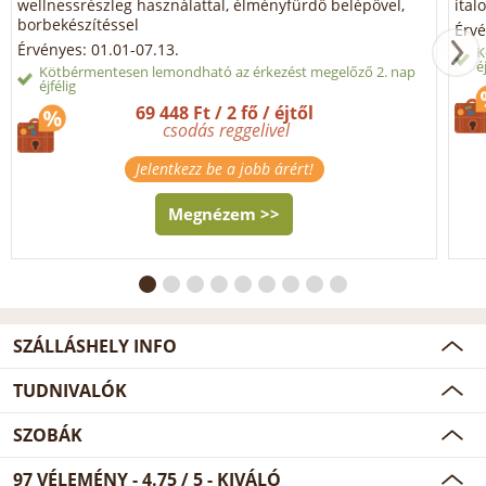
wellnessrészleg használattal, élményfürdő belépővel,
ital
borbekészítéssel
Érvé
Érvényes: 01.01-07.13.
K
é
Kötbérmentesen lemondható az érkezést megelőző 2. nap
éjfélig
69 448 Ft / 2 fő / éjtől
csodás reggelivel
Jelentkezz be a jobb árért!
Megnézem >>
SZÁLLÁSHELY INFO
TUDNIVALÓK
SZOBÁK
97
VÉLEMÉNY -
4.75
/
5
- KIVÁLÓ