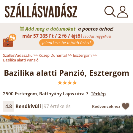
Add meg a dátumokat
a pontos árhoz!
már
57 365 Ft / 2 fő / éjtől
csodás reggelivel
Jelentkezz be a jobb árért!
SzállásVadász.hu
>>
Közép Dunántúl
>>
Esztergom
>>
Bazilika alatti Panzió
Bazilika alatti Panzió, Esztergom
2500
Esztergom
,
Batthyány Lajos utca 7.
Térkép
4.8
Rendkívüli
97 értékelés
Kedvencekhez