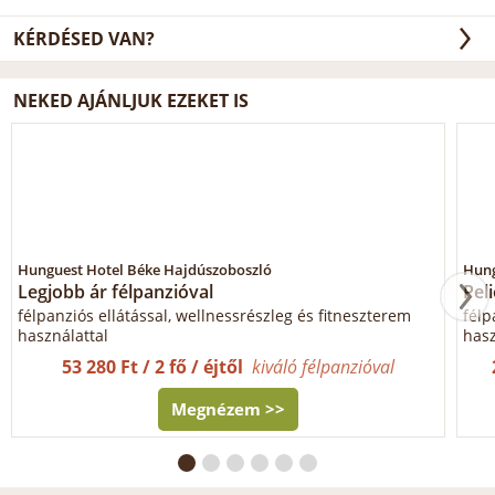
KÉRDÉSED VAN?
NEKED AJÁNLJUK EZEKET IS
Hunguest Hotel Béke Hajdúszoboszló
Hung
Legjobb ár félpanzióval
Pel
félpanziós ellátással, wellnessrészleg és fitneszterem
félp
használattal
hasz
53 280 Ft / 2 fő / éjtől
kiváló félpanzióval
Megnézem >>