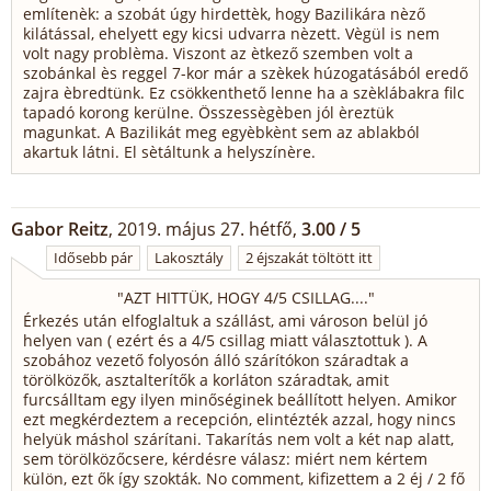
említenèk: a szobát úgy hirdettèk, hogy Bazilikára nèző
kilátással, ehelyett egy kicsi udvarra nèzett. Vègül is nem
volt nagy problèma. Viszont az ètkező szemben volt a
szobánkal ès reggel 7-kor már a szèkek húzogatásából eredő
zajra èbredtünk. Ez csökkenthető lenne ha a szèklábakra filc
tapadó korong kerülne. Összessègèben jól èreztük
magunkat. A Bazilikát meg egyèbkènt sem az ablakból
akartuk látni. El sètáltunk a helyszínère.
Gabor Reitz
, 2019. május 27. hétfő,
3.00 / 5
Idősebb pár
Lakosztály
2 éjszakát töltött itt
"
AZT HITTÜK, HOGY 4/5 CSILLAG....
"
Érkezés után elfoglaltuk a szállást, ami városon belül jó
helyen van ( ezért és a 4/5 csillag miatt választottuk ). A
szobához vezető folyosón álló szárítókon száradtak a
törölközők, asztalterítők a korláton száradtak, amit
furcsálltam egy ilyen minőséginek beállított helyen. Amikor
ezt megkérdeztem a recepción, elintézték azzal, hogy nincs
helyük máshol szárítani. Takarítás nem volt a két nap alatt,
sem törölközőcsere, kérdésre válasz: miért nem kértem
külön, ezt ők így szokták. No comment, kifizettem a 2 éj / 2 fő