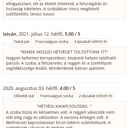
elfogyasztani, ott az ételek ízletesek, a felszolgálás és
tisztaság tökéletes. A szobákban nincs megfelelő
szellőztetés, terasz luxus!
István
, 2021. július 12. hétfő,
5.00 / 5
Fiatal pár
Franciaágyas szoba
3 éjszakát töltött itt
"
REMEK HOSSZÚ HÉTVÉGÉT TÖLTÖTTÜNK ITT
"
Nagyon kellemes környezetben, központi helyen található
panzió. A szoba, a felszerelés, a reggeli és a személyzet
segítőkészsége kiváló. Mindenkinek bátran ajánlom.
2020. augusztus 03. hétfő,
4.00 / 5
Idősebb pár
Franciaágyas szoba
2 éjszakát töltött itt
"
HÉTVÉGI KIKAPCSOLÓDÁS.
"
A szoba tiszta és kényelmes volt. A reggeli választék nem
volt elég nagy és változatos. A vacsora bőséges volt. A
Wellnessel kapcsolatosan kicsit többre számítottunk. A
személyzet udvarias és kedves volt.