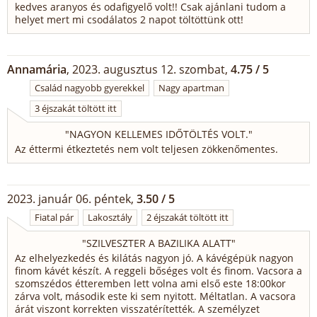
kedves aranyos és odafigyelő volt!! Csak ajánlani tudom a
helyet mert mi csodálatos 2 napot töltöttünk ott!
Annamária
, 2023. augusztus 12. szombat,
4.75 / 5
Család nagyobb gyerekkel
Nagy apartman
3 éjszakát töltött itt
"
NAGYON KELLEMES IDŐTÖLTÉS VOLT.
"
Az éttermi étkeztetés nem volt teljesen zökkenőmentes.
2023. január 06. péntek,
3.50 / 5
Fiatal pár
Lakosztály
2 éjszakát töltött itt
"
SZILVESZTER A BAZILIKA ALATT
"
Az elhelyezkedés és kilátás nagyon jó. A kávégépük nagyon
finom kávét készít. A reggeli bőséges volt és finom. Vacsora a
szomszédos étteremben lett volna ami első este 18:00kor
zárva volt, második este ki sem nyitott. Méltatlan. A vacsora
árát viszont korrekten visszatérítették. A személyzet