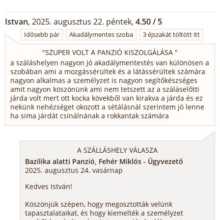
Istvan
, 2025. augusztus 22. péntek,
4.50 / 5
Idősebb pár
Akadálymentes szoba
3 éjszakát töltött itt
"
SZUPER VOLT A PANZIÓ KISZOLGÁLÁSA
"
a száláshelyen nagyon jó akadálymentestés van különösen a
szobában ami a mozgássérültek és a látássérültek számára
nagyon alkalmas a személyzet is nagyon segítőkészséges
amit nagyon köszönünk ami nem tetszett az a száláselőtti
járda volt mert ott kocka kövekből van kirakva a járda és ez
nekünk nehézséget okozott a sétálásnál szerintem jó lenne
ha sima járdát csinálnának a rokkantak számára
A SZÁLLÁSHELY VÁLASZA
Bazilika alatti Panzió, Fehér Miklós - Ügyvezető
2025. augusztus 24. vasárnap
Kedves István!
Köszönjük szépen, hogy megosztották velünk
tapasztalataikat, és hogy kiemelték a személyzet