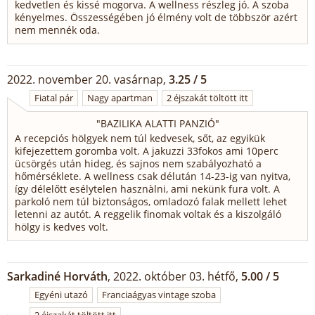
kedvetlen és kissé mogorva. A wellness részleg jó. A szoba
kényelmes. Összességében jó élmény volt de többször azért
nem mennék oda.
2022. november 20. vasárnap,
3.25 / 5
Fiatal pár
Nagy apartman
2 éjszakát töltött itt
"
BAZILIKA ALATTI PANZIÓ
"
A recepciós hölgyek nem túl kedvesek, sőt, az egyikük
kifejezettem goromba volt. A jakuzzi 33fokos ami 10perc
ücsörgés után hideg, és sajnos nem szabályozható a
hőmérséklete. A wellness csak délután 14-23-ig van nyitva,
így délelőtt esélytelen hasznàlni, ami nekünk fura volt. A
parkoló nem túl biztonságos, omladozó falak mellett lehet
letenni az autót. A reggelik finomak voltak és a kiszolgáló
hölgy is kedves volt.
Sarkadiné Horváth
, 2022. október 03. hétfő,
5.00 / 5
Egyéni utazó
Franciaágyas vintage szoba