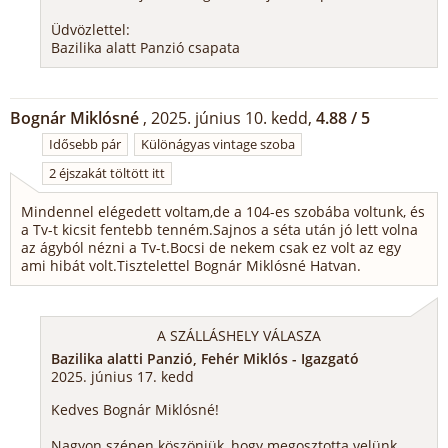
Üdvözlettel:
Bazilika alatt Panzió csapata
Bognár Miklósné
, 2025. június 10. kedd,
4.88 / 5
Idősebb pár
Különágyas vintage szoba
2 éjszakát töltött itt
Mindennel elégedett voltam,de a 104-es szobába voltunk, és
a Tv-t kicsit fentebb tenném.Sajnos a séta után jó lett volna
az ágyból nézni a Tv-t.Bocsi de nekem csak ez volt az egy
ami hibát volt.Tisztelettel Bognár Miklósné Hatvan.
A SZÁLLÁSHELY VÁLASZA
Bazilika alatti Panzió, Fehér Miklós - Igazgató
2025. június 17. kedd
Kedves Bognár Miklósné!
Nagyon szépen köszönjük, hogy megosztotta velünk