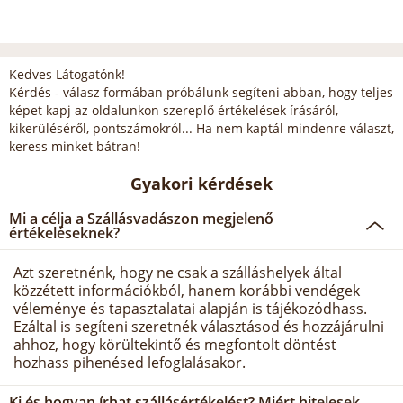
Kedves Látogatónk!
Kérdés - válasz formában próbálunk segíteni abban, hogy teljes
képet kapj az oldalunkon szereplő értékelések írásáról,
kikerüléséről, pontszámokról... Ha nem kaptál mindenre választ,
keress minket bátran!
Gyakori kérdések
Mi a célja a Szállásvadászon megjelenő
értékeléseknek?
Azt szeretnénk, hogy ne csak a szálláshelyek által
közzétett információkból, hanem korábbi vendégek
véleménye és tapasztalatai alapján is tájékozódhass.
Ezáltal is segíteni szeretnék választásod és hozzájárulni
ahhoz, hogy körültekintő és megfontolt döntést
hozhass pihenésed lefoglalásakor.
Ki és hogyan írhat szállásértékelést? Miért hitelesek