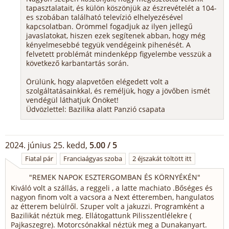
tapasztalatait, és külön köszönjük az észrevételét a 104-
es szobában található televízió elhelyezésével
kapcsolatban. Örömmel fogadjuk az ilyen jellegű
javaslatokat, hiszen ezek segítenek abban, hogy még
kényelmesebbé tegyük vendégeink pihenését. A
felvetett problémát mindenképp figyelembe vesszük a
következő karbantartás során.
Örülünk, hogy alapvetően elégedett volt a
szolgáltatásainkkal, és reméljük, hogy a jövőben ismét
vendégül láthatjuk Önöket!
Üdvözlettel: Bazilika alatt Panzió csapata
2024. június 25. kedd,
5.00 / 5
Fiatal pár
Franciaágyas szoba
2 éjszakát töltött itt
"
REMEK NAPOK ESZTERGOMBAN ÉS KÖRNYÉKÉN
"
Kiváló volt a szállás, a reggeli , a latte machiato .Bőséges és
nagyon finom volt a vacsora a Next étteremben, hangulatos
az étterem belülről. Szuper volt a jakuzzi. Programként a
Bazilikát néztük meg. Ellátogattunk Pilisszentlélekre (
Pajkaszegre). Motorcsónakkal néztük meg a Dunakanyart.