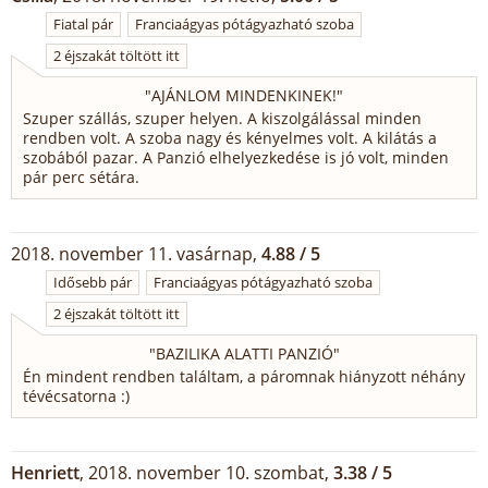
Fiatal pár
Franciaágyas pótágyazható szoba
2 éjszakát töltött itt
"
AJÁNLOM MINDENKINEK!
"
Szuper szállás, szuper helyen. A kiszolgálással minden
rendben volt. A szoba nagy és kényelmes volt. A kilátás a
szobából pazar. A Panzió elhelyezkedése is jó volt, minden
pár perc sétára.
2018. november 11. vasárnap,
4.88 / 5
Idősebb pár
Franciaágyas pótágyazható szoba
2 éjszakát töltött itt
"
BAZILIKA ALATTI PANZIÓ
"
Én mindent rendben találtam, a páromnak hiányzott néhány
tévécsatorna :)
Henriett
, 2018. november 10. szombat,
3.38 / 5