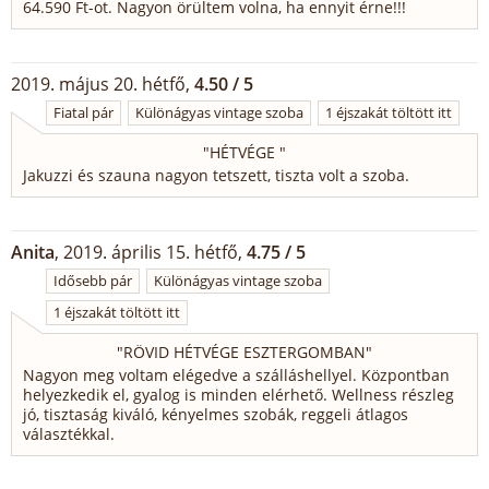
64.590 Ft-ot. Nagyon örültem volna, ha ennyit érne!!!
2019. május 20. hétfő,
4.50 / 5
Fiatal pár
Különágyas vintage szoba
1 éjszakát töltött itt
"
HÉTVÉGE
"
Jakuzzi és szauna nagyon tetszett, tiszta volt a szoba.
Anita
, 2019. április 15. hétfő,
4.75 / 5
Idősebb pár
Különágyas vintage szoba
1 éjszakát töltött itt
"
RÖVID HÉTVÉGE ESZTERGOMBAN
"
Nagyon meg voltam elégedve a szálláshellyel. Központban
helyezkedik el, gyalog is minden elérhető. Wellness részleg
jó, tisztaság kiváló, kényelmes szobák, reggeli átlagos
választékkal.