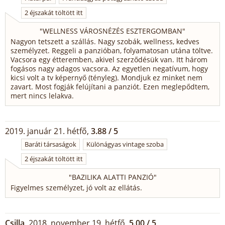
2 éjszakát töltött itt
"
WELLNESS VÁROSNÉZÉS ESZTERGOMBAN
"
Nagyon tetszett a szállás. Nagy szobák, wellness, kedves
személyzet. Reggeli a panzióban, folyamatosan utána töltve.
Vacsora egy étteremben, akivel szerződésük van. Itt három
fogásos nagy adagos vacsora. Az egyetlen negatívum, hogy
kicsi volt a tv képernyő (tényleg). Mondjuk ez minket nem
zavart. Most fogják felújítani a panziót. Ezen meglepődtem,
mert nincs lelakva.
2019. január 21. hétfő,
3.88 / 5
Baráti társaságok
Különágyas vintage szoba
2 éjszakát töltött itt
"
BAZILIKA ALATTI PANZIÓ
"
Figyelmes személyzet, jó volt az ellátás.
Csilla
, 2018. november 19. hétfő,
5.00 / 5