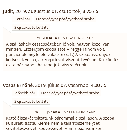
Judit
, 2019. augusztus 01. csütörtök,
3.75 / 5
Fiatal pár
Franciaágyas pótágyazható szoba
3 éjszakát töltött itt
"
CSODÁLATOS ESZTERGOM
"
A szálláshely összességében jó volt, nagyon közel van
minden. Esztergom csodálatos A reggeli finom volt,
panziónak megfelelő választékkal :) A szobaasszonyok
kedvesek voltak, a recepciosok viszont kevésbé. Köszönjük
ezt a pár napot, ha tehetjük, visszatérünk
Vasas Ernőnè
, 2019. július 07. vasárnap,
4.00 / 5
Idősebb pár
Franciaágyas pótágyazható szoba
2 éjszakát töltött itt
"
KÈT ÈJSZAKA ESZTERGOMBAN
"
Kettő èjszakát töltöttünk párommal a szálláson. A szoba
kulturált, tiszta. Kiemelnèm a tajarítószemèlyzet
segítőkèszsègèt, kedvessègèt. Amit negatívumkènt