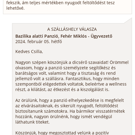
fekszik, ám teljes mértékben nyugodt feltöltődést tesz
lehetővé.
A SZÁLLÁSHELY VÁLASZA
Bazilika alatti Panzió, Fehér Miklós - Ügyvezető
2024. február 05. hétfő
Kedves Csilla,
Nagyon szépen köszönjük a dicsérő szavaidat! Örömmel
olvasom, hogy a panzió személyzete segítőkész és
barátságos volt, valamint hogy a tisztaság és rend
jellemző volt a szállásra. Fantasztikus, hogy minden
szempontból elégedettek voltatok, beleértve a wellness
részt, a kilátást, az étkezést és a kiszolgálást is.
Az örülünk, hogy a panzió elhelyezkedése is megfelelt
az elvárásaitoknak, és sikerült nyugodt, feltöltődést
biztosítanunk számotokra. Ha bármikor visszatérnétek
hozzánk, nagyon örülnénk, hogy ismét vendégül
láthatunk titeket.
Köszönjük, hogy megosztottad velünk a pozitív