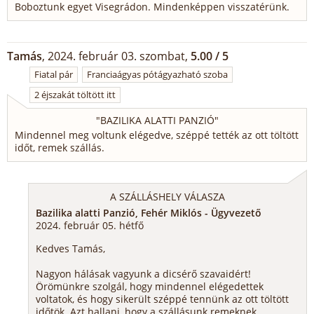
Boboztunk egyet Visegrádon. Mindenképpen visszatérünk.
Tamás
, 2024. február 03. szombat,
5.00 / 5
Fiatal pár
Franciaágyas pótágyazható szoba
2 éjszakát töltött itt
"
BAZILIKA ALATTI PANZIÓ
"
Mindennel meg voltunk elégedve, széppé tették az ott töltött
időt, remek szállás.
A SZÁLLÁSHELY VÁLASZA
Bazilika alatti Panzió, Fehér Miklós - Ügyvezető
2024. február 05. hétfő
Kedves Tamás,
Nagyon hálásak vagyunk a dicsérő szavaidért!
Örömünkre szolgál, hogy mindennel elégedettek
voltatok, és hogy sikerült széppé tennünk az ott töltött
időtök. Azt hallani, hogy a szállásunk remeknek