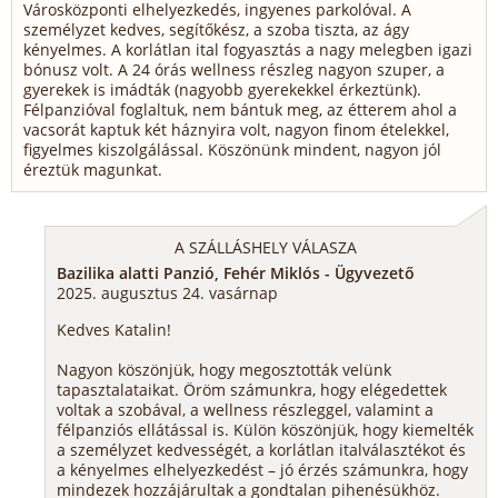
Városközponti elhelyezkedés, ingyenes parkolóval. A
személyzet kedves, segítőkész, a szoba tiszta, az ágy
kényelmes. A korlátlan ital fogyasztás a nagy melegben igazi
bónusz volt. A 24 órás wellness részleg nagyon szuper, a
gyerekek is imádták (nagyobb gyerekekkel érkeztünk).
Félpanzióval foglaltuk, nem bántuk meg, az étterem ahol a
vacsorát kaptuk két háznyira volt, nagyon finom ételekkel,
figyelmes kiszolgálással. Köszönünk mindent, nagyon jól
éreztük magunkat.
A SZÁLLÁSHELY VÁLASZA
Bazilika alatti Panzió, Fehér Miklós - Ügyvezető
2025. augusztus 24. vasárnap
Kedves Katalin!
Nagyon köszönjük, hogy megosztották velünk
tapasztalataikat. Öröm számunkra, hogy elégedettek
voltak a szobával, a wellness részleggel, valamint a
félpanziós ellátással is. Külön köszönjük, hogy kiemelték
a személyzet kedvességét, a korlátlan italválasztékot és
a kényelmes elhelyezkedést – jó érzés számunkra, hogy
mindezek hozzájárultak a gondtalan pihenésükhöz.