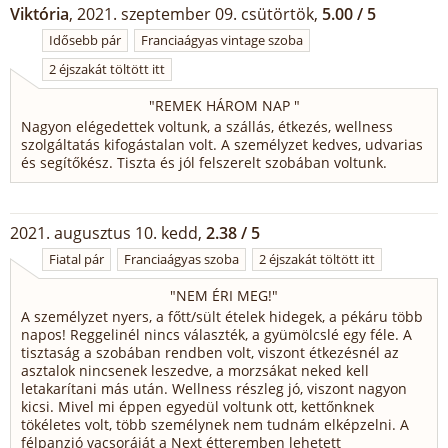
Viktória
, 2021. szeptember 09. csütörtök,
5.00 / 5
Idősebb pár
Franciaágyas vintage szoba
2 éjszakát töltött itt
"
REMEK HÁROM NAP
"
Nagyon elégedettek voltunk, a szállás, étkezés, wellness
szolgáltatás kifogástalan volt. A személyzet kedves, udvarias
és segítőkész. Tiszta és jól felszerelt szobában voltunk.
2021. augusztus 10. kedd,
2.38 / 5
Fiatal pár
Franciaágyas szoba
2 éjszakát töltött itt
"
NEM ÉRI MEG!
"
A személyzet nyers, a főtt/sült ételek hidegek, a pékáru több
napos! Reggelinél nincs választék, a gyümölcslé egy féle. A
tisztaság a szobában rendben volt, viszont étkezésnél az
asztalok nincsenek leszedve, a morzsákat neked kell
letakarítani más után. Wellness részleg jó, viszont nagyon
kicsi. Mivel mi éppen egyedül voltunk ott, kettőnknek
tökéletes volt, több személynek nem tudnám elképzelni. A
félpanzió vacsoráját a Next étteremben lehetett