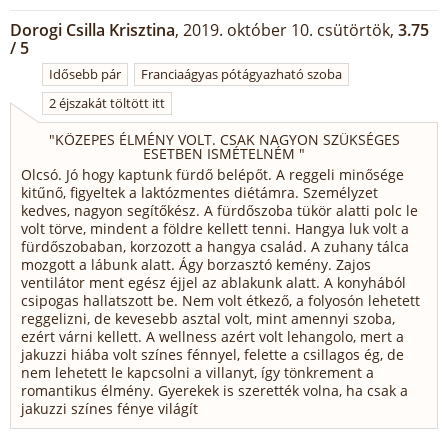
Dorogi Csilla Krisztina
, 2019. október 10. csütörtök,
3.75
/ 5
Idősebb pár
Franciaágyas pótágyazható szoba
2 éjszakát töltött itt
"
KÖZEPES ÉLMÉNY VOLT. CSAK NAGYON SZÜKSÉGES
ESETBEN ISMÉTELNÉM
"
Olcsó. Jó hogy kaptunk fürdő belépőt. A reggeli minősége
kitűnő, figyeltek a laktózmentes diétámra. Személyzet
kedves, nagyon segítőkész. A fürdőszoba tükör alatti polc le
volt törve, mindent a földre kellett tenni. Hangya luk volt a
fürdőszobaban, korzozott a hangya család. A zuhany tálca
mozgott a lábunk alatt. Ágy borzasztó kemény. Zajos
ventilátor ment egész éjjel az ablakunk alatt. A konyhából
csipogas hallatszott be. Nem volt étkező, a folyosón lehetett
reggelizni, de kevesebb asztal volt, mint amennyi szoba,
ezért várni kellett. A wellness azért volt lehangolo, mert a
jakuzzi hiába volt színes fénnyel, felette a csillagos ég, de
nem lehetett le kapcsolni a villanyt, így tönkrement a
romantikus élmény. Gyerekek is szerették volna, ha csak a
jakuzzi színes fénye világít