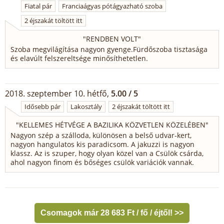
Fiatal pár
Franciaágyas pótágyazható szoba
2 éjszakát töltött itt
"
RENDBEN VOLT
"
Szoba megvilágítása nagyon gyenge.Fürdőszoba tisztasága
és elavúlt felszereltsége minősíthetetlen.
2018. szeptember 10. hétfő,
5.00 / 5
Idősebb pár
Lakosztály
2 éjszakát töltött itt
"
KELLEMES HÉTVÉGE A BAZILIKA KÖZVETLEN KÖZELÉBEN
"
Nagyon szép a szálloda, különösen a belső udvar-kert,
nagyon hangulatos kis paradicsom. A jakuzzi is nagyon
klassz. Az is szuper, hogy olyan közel van a Csülök csárda,
ahol nagyon finom és bőséges csülök variációk vannak.
Csomagok már 28 683 Ft / fő / éjtől! >>