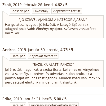
Zsolt
, 2019. február 26. kedd,
4.62 / 5
Idősebb pár
Lakosztály
2 éjszakát töltött itt
"
JÓ SZÍVVEL AJÁNLOM A KATEGÓRIÁJÁBAN
"
Hangulatos, nyugodt, jó fekvésű. A kategóriájában az
átlagnál pozitívabb élményt nyújtott. Szívesen visszatérek
bármikor.
Andrea
, 2019. január 30. szerda,
4.75 / 5
Fiatal pár
2 éjszakát töltött itt
"
BAZILIKA ALATTI PANZIÓ
"
Jól éreztük magunkat, a szoba tiszta, kellemes és kényelmes
volt, a személyzet kedves és udvarias. Külön örültünk a
panzió saját wellnes részlegének. Minden közel van, max 15
perc sétával elértünk mindent, amit akartunk.
Erika
, 2019. január 21. hétfő,
5.00 / 5
Fiatal pár
Franciaágyas pótágyazható szoba