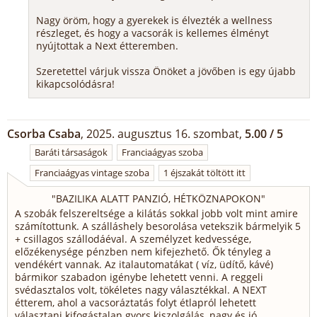
Nagy öröm, hogy a gyerekek is élvezték a wellness
részleget, és hogy a vacsorák is kellemes élményt
nyújtottak a Next étteremben.
Szeretettel várjuk vissza Önöket a jövőben is egy újabb
kikapcsolódásra!
Csorba Csaba
, 2025. augusztus 16. szombat,
5.00 / 5
Baráti társaságok
Franciaágyas szoba
Franciaágyas vintage szoba
1 éjszakát töltött itt
"
BAZILIKA ALATT PANZIÓ, HÉTKÖZNAPOKON
"
A szobák felszereltsége a kilátás sokkal jobb volt mint amire
számítottunk. A szálláshely besorolása vetekszik bármelyik 5
+ csillagos szállodáéval. A személyzet kedvessége,
előzékenysége pénzben nem kifejezhető. Ők tényleg a
vendékért vannak. Az italautomatákat ( víz, üdítő, kávé)
bármikor szabadon igénybe lehetett venni. A reggeli
svédasztalos volt, tökéletes nagy választékkal. A NEXT
étterem, ahol a vacsoráztatás folyt étlapról lehetett
választani kifogástalan gyors kiszolgálás, nagy és jó