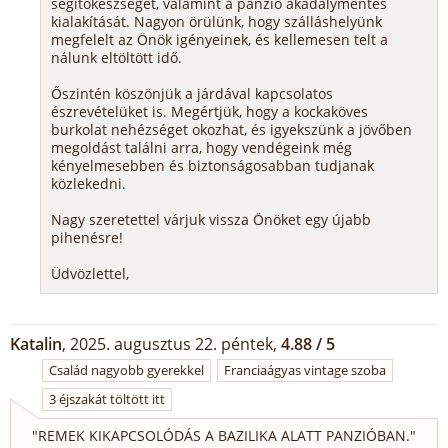
segítőkészségét, valamint a panzió akadálymentes
kialakítását. Nagyon örülünk, hogy szálláshelyünk
megfelelt az Önök igényeinek, és kellemesen telt a
nálunk eltöltött idő.
Őszintén köszönjük a járdával kapcsolatos
észrevételüket is. Megértjük, hogy a kockaköves
burkolat nehézséget okozhat, és igyekszünk a jövőben
megoldást találni arra, hogy vendégeink még
kényelmesebben és biztonságosabban tudjanak
közlekedni.
Nagy szeretettel várjuk vissza Önöket egy újabb
pihenésre!
Üdvözlettel,
Katalin
, 2025. augusztus 22. péntek,
4.88 / 5
Család nagyobb gyerekkel
Franciaágyas vintage szoba
3 éjszakát töltött itt
"
REMEK KIKAPCSOLÓDÁS A BAZILIKA ALATT PANZIÓBAN.
"