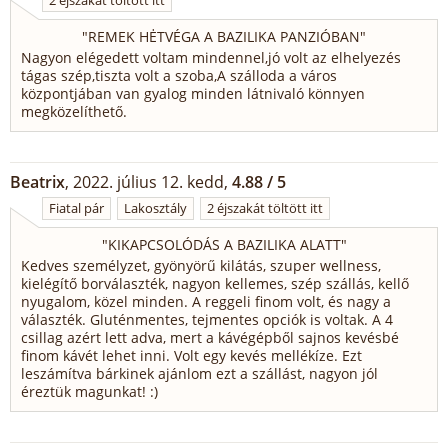
2 éjszakát töltött itt
"
REMEK HĖTVÉGA A BAZILIKA PANZIÓBAN
"
Nagyon elégedett voltam mindennel,jó volt az elhelyezés
tágas szép,tiszta volt a szoba,A szálloda a város
központjában van gyalog minden látnivaló könnyen
megközelíthető.
Beatrix
, 2022. július 12. kedd,
4.88 / 5
Fiatal pár
Lakosztály
2 éjszakát töltött itt
"
KIKAPCSOLÓDÁS A BAZILIKA ALATT
"
Kedves személyzet, gyönyörű kilátás, szuper wellness,
kielégítő borválaszték, nagyon kellemes, szép szállás, kellő
nyugalom, közel minden. A reggeli finom volt, és nagy a
választék. Gluténmentes, tejmentes opciók is voltak. A 4
csillag azért lett adva, mert a kávégépből sajnos kevésbé
finom kávét lehet inni. Volt egy kevés mellékíze. Ezt
leszámítva bárkinek ajánlom ezt a szállást, nagyon jól
éreztük magunkat! :)