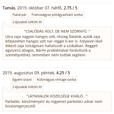
Tamás
, 2019. október 07. hétfő,
2.75 / 5
Fiatal pár
Franciaágyas pótágyazható szoba
2 éjszakát töltött itt
"
CSALÓDÁS VOLT, DE NEM SZÖRNYŰ.
"
Utca zaja nagyon hangos volt, részeg fiatalok, autók zaja
kifejezetten hangos volt nar reggel 6 kor is. Folyosón lévő
étkező zaja túlságosan hallatszott a szobában. Reggeli
egyszerű atlagos. Bármi problémával fordultunk a
személyzethez, semmiben nem tudtak segíteni.
2019. augusztus 09. péntek,
4.25 / 5
Egyéni utazó
Különágyas vintage szoba
2 éjszakát töltött itt
"
LÁTNIVALÓK KÖZELSÉGE KIVÁLÓ .
"
Parkolás- körülményes! Az ingyenes parkolási udvar nem
bizalomgerjesztő!