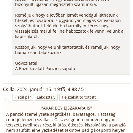
bizonyult, igazán megtisztelő számunkra.
Reméljük, hogy a jövőben ismét vendégül láthatunk
titeket, és továbbra is ugyanolyan magas színvonalon
szolgálhatunk felétek. Ha bármilyen kérés vagy
visszajelzés merül fel, ne habozzatok felvenni velünk a
kapcsolatot.
Köszönjük, hogy velünk tartottatok, és reméljük, hogy
hamarosan találkozunk!
Üdvözlettel,
A Bazilika alatt Panzió csapata
Csilla
, 2024. január 15. hétfő,
4.88 / 5
Fiatal pár
Lakosztály
1 éjszakát töltött itt
"
AKÁR EGY ÉJSZAKÁRA IS
"
A panzió személyzete segítőkész, barátságos. Tisztaság,
rend jellemzi a szállást. Összeségében minden nagyon
tetszett, (wellness rész, kilátás, étkezés, kiszolgálás) a panzió
nem zsúfolt, elhelyezkedését tekintve pedig központi helyen