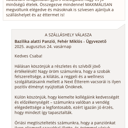
minőségű ételek. Összegezve mindennel MAXIMÁLISAN
megvoltunk elégedve és másoknak is szívesen ajánljuk a
szálláshelyet és az éttermet is!
A SZÁLLÁSHELY VÁLASZA
Bazilika alatti Panzió, Fehér Miklós - Ügyvezető
2025. augusztus 24. vasárnap
Kedves Csaba!
Hálásan köszönjük a részletes és szívből jövő
értékelését! Nagy öröm számunkra, hogy a szobák
felszereltsége, a kilátás, a reggeli és a wellness
szolgáltatásaink mellett a Next Étterem vacsorái is ilyen
pozitív élményt nyújtottak Önöknek.
Külön köszönjük, hogy kiemelte kollégáink kedvességét
és előzékenységét – számunkra valóban a vendég
elégedettsége a legfontosabb, ezért igazán jó érzés,
hogy mindezt így tapasztalták.
Óriási megtiszteltetés számunkra, hogy a panziónkat
ilyen elismerő szavakkal illette, és örömmel várjuk