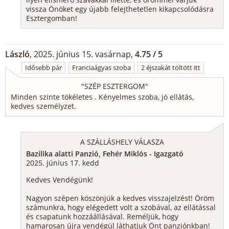
vissza Önöket egy újabb felejthetetlen kikapcsolódásra
Esztergomban!
László
, 2025. június 15. vasárnap,
4.75 / 5
Idősebb pár
Franciaágyas szoba
2 éjszakát töltött itt
"
SZÉP ESZTERGOM
"
Minden szinte tökéletes . Kényelmes szoba, jó ellátás,
kedves személyzet.
A SZÁLLÁSHELY VÁLASZA
Bazilika alatti Panzió, Fehér Miklós - Igazgató
2025. június 17. kedd
Kedves Vendégünk!
Nagyon szépen köszönjük a kedves visszajelzést! Öröm
számunkra, hogy elégedett volt a szobával, az ellátással
és csapatunk hozzáállásával. Reméljük, hogy
hamarosan újra vendégül láthatjuk Önt panziónkban!