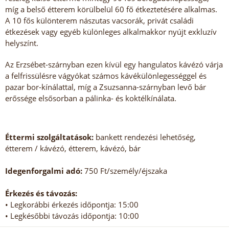
míg a belső étterem körülbelül 60 fő étkeztetésére alkalmas.
A 10 fős különterem nászutas vacsorák, privát családi
étkezések vagy egyéb különleges alkalmakkor nyújt exkluzív
helyszínt.
Az Erzsébet-szárnyban ezen kívül egy hangulatos kávézó várja
a felfrissülésre vágyókat számos kávékülönlegességgel és
pazar bor-kínálattal, míg a Zsuzsanna-szárnyban levő bár
erőssége elsősorban a pálinka- és koktélkínálata.
Éttermi szolgáltatások:
bankett rendezési lehetőség,
étterem / kávézó, étterem, kávézó, bár
Idegenforgalmi adó:
750 Ft/személy/éjszaka
Érkezés és távozás:
• Legkorábbi érkezés időpontja: 15:00
• Legkésőbbi távozás időpontja: 10:00