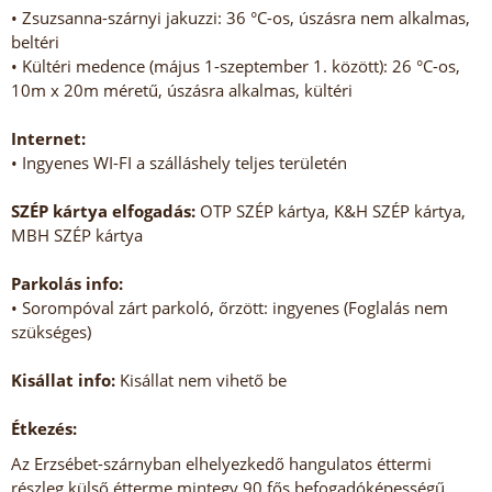
• Zsuzsanna-szárnyi jakuzzi: 36 °C-os, úszásra nem alkalmas,
beltéri
• Kültéri medence (május 1-szeptember 1. között): 26 °C-os,
10m x 20m méretű, úszásra alkalmas, kültéri
Internet:
• Ingyenes WI-FI a szálláshely teljes területén
SZÉP kártya elfogadás:
OTP SZÉP kártya, K&H SZÉP kártya,
MBH SZÉP kártya
Parkolás info:
• Sorompóval zárt parkoló, őrzött: ingyenes (Foglalás nem
szükséges)
Kisállat info:
Kisállat nem vihető be
Étkezés:
Az Erzsébet-szárnyban elhelyezkedő hangulatos éttermi
részleg külső étterme mintegy 90 fős befogadóképességű,