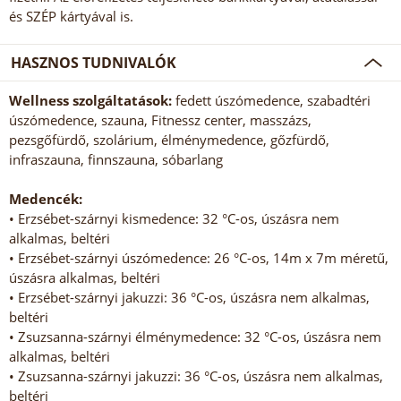
és SZÉP kártyával is.
HASZNOS TUDNIVALÓK
Wellness szolgáltatások:
fedett úszómedence, szabadtéri
úszómedence, szauna, Fitnessz center, masszázs,
pezsgőfürdő, szolárium, élménymedence, gőzfürdő,
infraszauna, finnszauna, sóbarlang
Medencék:
• Erzsébet-szárnyi kismedence: 32 °C-os, úszásra nem
alkalmas, beltéri
• Erzsébet-szárnyi úszómedence: 26 °C-os, 14m x 7m méretű,
úszásra alkalmas, beltéri
• Erzsébet-szárnyi jakuzzi: 36 °C-os, úszásra nem alkalmas,
beltéri
• Zsuzsanna-szárnyi élménymedence: 32 °C-os, úszásra nem
alkalmas, beltéri
• Zsuzsanna-szárnyi jakuzzi: 36 °C-os, úszásra nem alkalmas,
beltéri