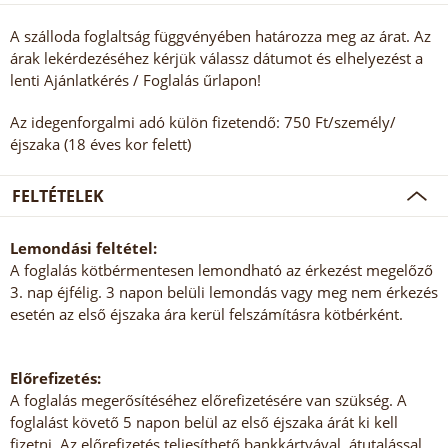
A szálloda foglaltság függvényében határozza meg az árat. Az
árak lekérdezéséhez kérjük válassz dátumot és elhelyezést a
lenti Ajánlatkérés / Foglalás űrlapon!
Az idegenforgalmi adó külön fizetendő: 750 Ft/személy/
éjszaka (18 éves kor felett)
FELTÉTELEK
Lemondási feltétel:
A foglalás kötbérmentesen lemondható az érkezést megelőző
3. nap éjfélig. 3 napon belüli lemondás vagy meg nem érkezés
esetén az első éjszaka ára kerül felszámításra kötbérként.
Előrefizetés:
A foglalás megerősítéséhez előrefizetésére van szükség. A
foglalást követő 5 napon belül az első éjszaka árát ki kell
fizetni. Az előrefizetés teljesíthető bankkártyával, átutalással