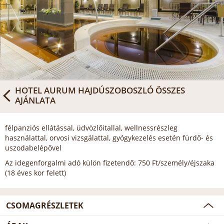
HOTEL AURUM HAJDÚSZOBOSZLÓ
ÖSSZES
AJÁNLATA
félpanziós ellátással, üdvözlőitallal, wellnessrészleg
használattal, orvosi vizsgálattal, gyógykezelés esetén fürdő- és
uszodabelépővel
Az idegenforgalmi adó külön fizetendő: 750 Ft/személy/éjszaka
(18 éves kor felett)
CSOMAGRÉSZLETEK