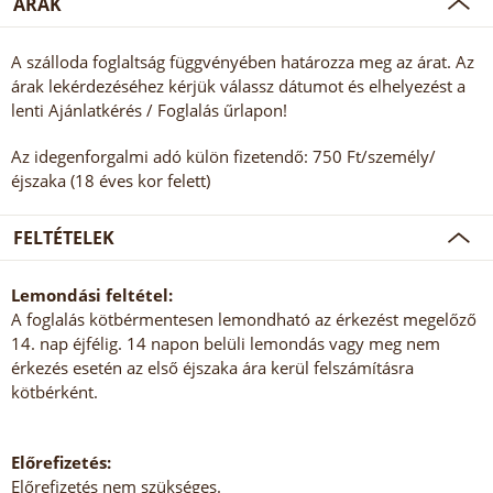
ÁRAK
A szálloda foglaltság függvényében határozza meg az árat. Az
árak lekérdezéséhez kérjük válassz dátumot és elhelyezést a
lenti Ajánlatkérés / Foglalás űrlapon!
Az idegenforgalmi adó külön fizetendő: 750 Ft/személy/
éjszaka (18 éves kor felett)
FELTÉTELEK
Lemondási feltétel:
A foglalás kötbérmentesen lemondható az érkezést megelőző
14. nap éjfélig. 14 napon belüli lemondás vagy meg nem
érkezés esetén az első éjszaka ára kerül felszámításra
kötbérként.
Előrefizetés:
Előrefizetés nem szükséges.