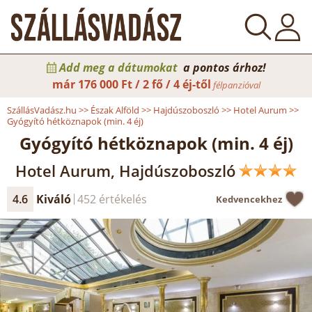
Add meg a dátumokat
a pontos árhoz!
már
176 000 Ft / 2 fő / 4 éj-től
félpanzióval
SzállásVadász.hu
>>
Észak Alföld
>>
Hajdúszoboszló
>>
Hotel Aurum
>>
Gyógyító hétköznapok (min. 4 éj)
Gyógyító hétköznapok (min. 4 éj)
Hotel Aurum, Hajdúszoboszló
4.6
Kiváló
452 értékelés
Kedvencekhez