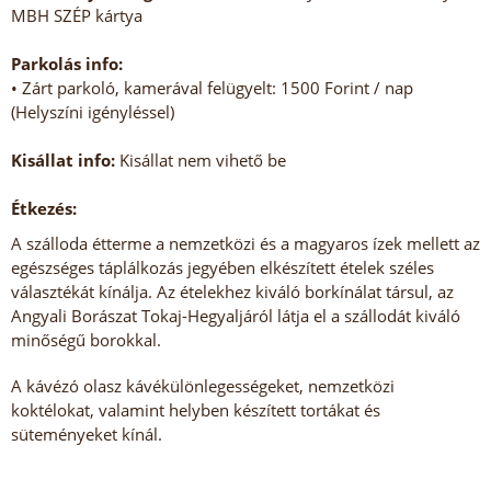
MBH SZÉP kártya
Parkolás info:
• Zárt parkoló, kamerával felügyelt: 1500 Forint / nap
(Helyszíni igényléssel)
Kisállat info:
Kisállat nem vihető be
Étkezés:
A szálloda étterme a nemzetközi és a magyaros ízek mellett az
egészséges táplálkozás jegyében elkészített ételek széles
választékát kínálja. Az ételekhez kiváló borkínálat társul, az
Angyali Borászat Tokaj-Hegyaljáról látja el a szállodát kiváló
minőségű borokkal.
A kávézó olasz kávékülönlegességeket, nemzetközi
koktélokat, valamint helyben készített tortákat és
süteményeket kínál.