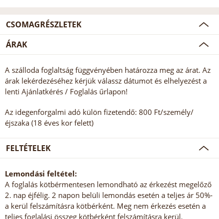
CSOMAGRÉSZLETEK
ÁRAK
A szálloda foglaltság függvényében határozza meg az árat. Az
árak lekérdezéséhez kérjük válassz dátumot és elhelyezést a
lenti Ajánlatkérés / Foglalás űrlapon!
Az idegenforgalmi adó külön fizetendő: 800 Ft/személy/
éjszaka (18 éves kor felett)
FELTÉTELEK
Lemondási feltétel:
A foglalás kötbérmentesen lemondható az érkezést megelőző
2. nap éjfélig. 2 napon belüli lemondás esetén a teljes ár 50%-
a kerül felszámításra kötbérként. Meg nem érkezés esetén a
teljes foglalási összeg kötbérként felszámításra kerül.