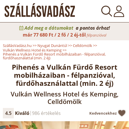
Add meg a dátumokat
a pontos árhoz!
már
77 680 Ft / 2 fő / 2 éj-től
félpanzióval
SzállásVadász.hu
>>
Nyugat Dunántúl
>>
Celldömölk
>>
Vulkán Wellness Hotel és Kemping
>>
Pihenés a Vulkán Fürdő Resort mobilházaiban - félpanzióval,
fürdőhasználattal (min. 2 éj)
Pihenés a Vulkán Fürdő Resort
mobilházaiban - félpanzióval,
fürdőhasználattal (min. 2 éj)
Vulkán Wellness Hotel és Kemping,
Celldömölk
4.5
Kiváló
986 értékelés
Kedvencekhez