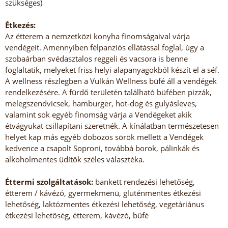
szükséges)
Étkezés:
Az étterem a nemzetközi konyha finomságaival várja
vendégeit. Amennyiben félpanziós ellátással foglal, úgy a
szobaárban svédasztalos reggeli és vacsora is benne
foglaltatik, melyeket friss helyi alapanyagokból készít el a séf.
A wellness részlegben a Vulkán Wellness büfé áll a vendégek
rendelkezésére. A fürdő területén található büfében pizzák,
melegszendvicsek, hamburger, hot-dog és gulyásleves,
valamint sok egyéb finomság várja a Vendégeket akik
étvágyukat csillapítani szeretnék. A kínálatban természetesen
helyet kap más egyéb dobozos sörök mellett a Vendégek
kedvence a csapolt Soproni, továbbá borok, pálinkák és
alkoholmentes üdítők széles választéka.
Éttermi szolgáltatások:
bankett rendezési lehetőség,
étterem / kávézó, gyermekmenü, gluténmentes étkezési
lehetőség, laktózmentes étkezési lehetőség, vegetáriánus
étkezési lehetőség, étterem, kávézó, büfé