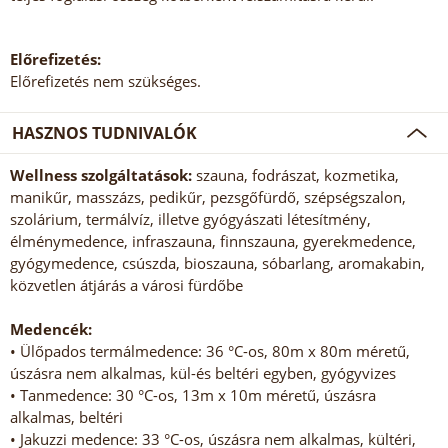
Előrefizetés:
Előrefizetés nem szükséges.
HASZNOS TUDNIVALÓK
Wellness szolgáltatások:
szauna, fodrászat, kozmetika,
manikűr, masszázs, pedikűr, pezsgőfürdő, szépségszalon,
szolárium, termálvíz, illetve gyógyászati létesítmény,
élménymedence, infraszauna, finnszauna, gyerekmedence,
gyógymedence, csúszda, bioszauna, sóbarlang, aromakabin,
közvetlen átjárás a városi fürdőbe
Medencék:
• Ülőpados termálmedence: 36 °C-os, 80m x 80m méretű,
úszásra nem alkalmas, kül-és beltéri egyben, gyógyvizes
• Tanmedence: 30 °C-os, 13m x 10m méretű, úszásra
alkalmas, beltéri
• Jakuzzi medence: 33 °C-os, úszásra nem alkalmas, kültéri,