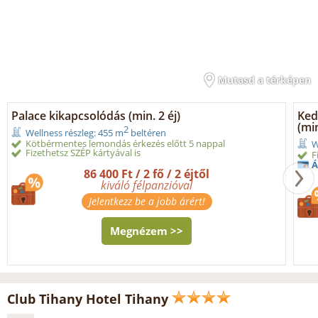
Mutasd a térképen
Palace kikapcsolódás (min. 2 éj)
Ked
(min
2
Wellness részleg: 455 m
beltéren
Kötbérmentes lemondás érkezés előtt 5 nappal
W
Fizethetsz SZÉP kártyával is
F
Á
86 400 Ft / 2 fő / 2 éjtől
kiváló félpanzióval
Jelentkezz be a jobb árért!
Megnézem >>
Club Tihany Hotel Tihany