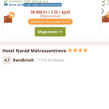
Fizethetsz SZÉP kártyával is
K
F
Áron alul
Csak teljes előrefizetéssel
38 000 Ft / 2 fő / éjtől
félpanzióval
Jelentkezz be a jobb árért!
Megnézem >>
Hotel Narád Mátraszentimre
4.7
Rendkívüli
1718 értékelés