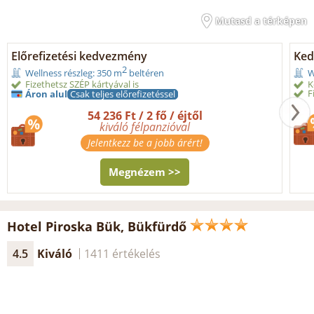
Mutasd a térképen
Előrefizetési kedvezmény
Ked
2
Wellness részleg: 350 m
beltéren
W
Fizethetsz SZÉP kártyával is
K
F
Áron alul
Csak teljes előrefizetéssel
54 236 Ft / 2 fő / éjtől
kiváló félpanzióval
Jelentkezz be a jobb árért!
Megnézem >>
Hotel Piroska Bük, Bükfürdő
4.5
Kiváló
1411 értékelés