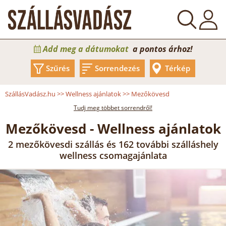
Add meg a dátumokat
a pontos árhoz!
Szűrés
Sorrendezés
Térkép
SzállásVadász.hu
>>
Wellness ajánlatok
>>
Mezőkövesd
Tudj meg többet sorrendről!
Mezőkövesd - Wellness ajánlatok
2 mezőkövesdi szállás és 162 további szálláshely
wellness csomagajánlata