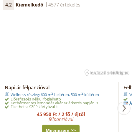
4.2
Kiemelkedő
4577 értékelés
Mutasd a térképen
Napi ár félpanzióval
Fel
2
2
Wellness részleg: 600 m
beltéren, 500 m
kültéren
W
Előrefizetés nélkül foglalható
F
Kötbérmentes lemondás akár az érkezés napján is
Á
Fizethetsz SZÉP kártyával is
45 950 Ft / 2 fő / éjtől
félpanzióval
Megnézem >>