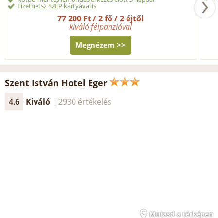
Fizethetsz SZÉP kártyával is
77 200 Ft / 2 fő / 2 éjtől
kiváló félpanzióval
Megnézem >>
Szent István Hotel Eger
4.6
Kiváló
2930 értékelés
Mutasd a térképen