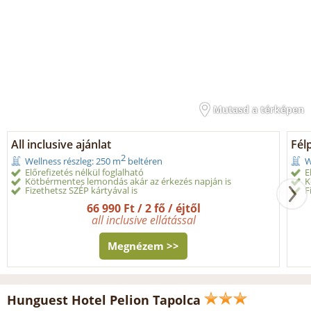
Mutasd a térképen
All inclusive ajánlat
Fél
2
Wellness részleg: 250 m
beltéren
W
Előrefizetés nélkül foglalható
E
Kötbérmentes lemondás akár az érkezés napján is
K
Fizethetsz SZÉP kártyával is
F
66 990 Ft / 2 fő / éjtől
all inclusive ellátással
Megnézem >>
Hunguest Hotel Pelion Tapolca