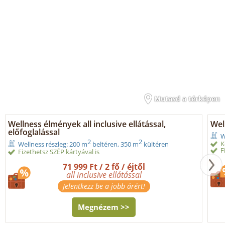
Mutasd a térképen
Wellness élmények all inclusive ellátással,
Wel
előfoglalással
W
2
2
K
Wellness részleg: 200 m
beltéren, 350 m
kültéren
F
Fizethetsz SZÉP kártyával is
71 999 Ft / 2 fő / éjtől
all inclusive ellátással
Jelentkezz be a jobb árért!
Megnézem >>