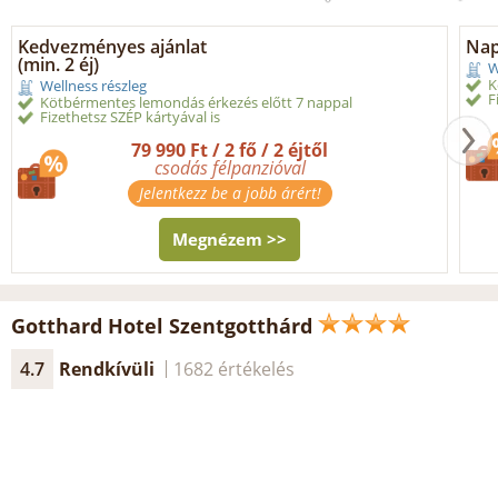
Kedvezményes ajánlat
Nap
(min. 2 éj)
W
K
Wellness részleg
F
Kötbérmentes lemondás érkezés előtt 7 nappal
Fizethetsz SZÉP kártyával is
79 990 Ft / 2 fő / 2 éjtől
csodás félpanzióval
Jelentkezz be a jobb árért!
Megnézem >>
Gotthard Hotel Szentgotthárd
4.7
Rendkívüli
1682 értékelés