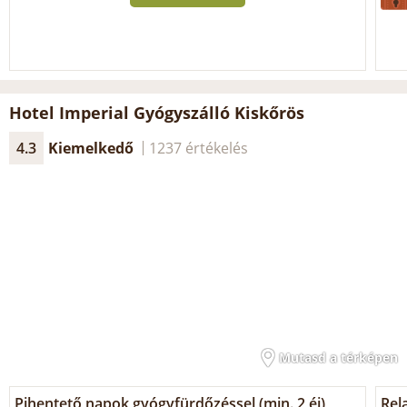
Hotel Imperial Gyógyszálló Kiskőrös
4.3
Kiemelkedő
1237 értékelés
Mutasd a térképen
Pihentető napok gyógyfürdőzéssel (min. 2 éj)
Rel