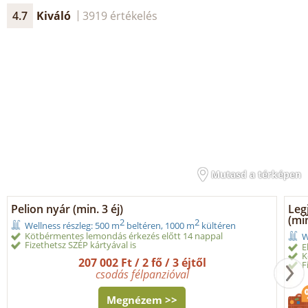
4.7
Kiváló
3919 értékelés
Mutasd a térképen
Pelion nyár (min. 3 éj)
Leg
(min
2
2
Wellness részleg: 500 m
beltéren, 1000 m
kültéren
Kötbérmentes lemondás érkezés előtt 14 nappal
W
Fizethetsz SZÉP kártyával is
E
K
207 002 Ft / 2 fő / 3 éjtől
F
csodás félpanzióval
Megnézem >>