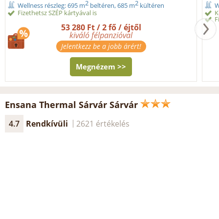
2
2
Wellness részleg: 695 m
beltéren, 685 m
kültéren
W
Fizethetsz SZÉP kártyával is
K
F
53 280 Ft / 2 fő / éjtől
kiváló félpanzióval
Jelentkezz be a jobb árért!
Megnézem >>
Ensana Thermal Sárvár Sárvár
4.7
Rendkívüli
2621 értékelés