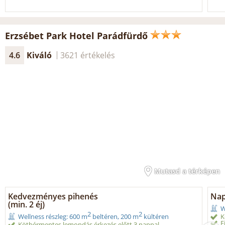
Erzsébet Park Hotel Parádfürdő
4.6
Kiváló
3621 értékelés
Mutasd a térképen
Kedvezményes pihenés
Nap
(min. 2 éj)
W
2
2
K
Wellness részleg: 600 m
beltéren, 200 m
kültéren
F
Kötbérmentes lemondás érkezés előtt 3 nappal