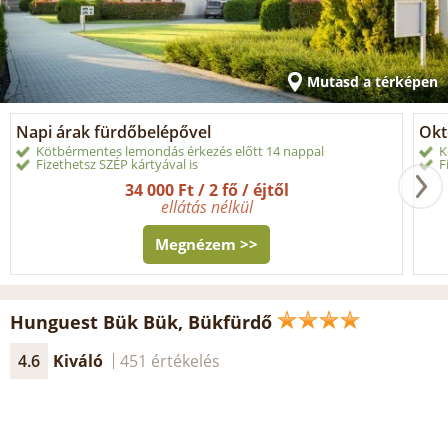
Mutasd a térképen
Napi árak fürdőbelépővel
Okt
Kötbérmentes lemondás érkezés előtt 14 nappal
K
Fizethetsz SZÉP kártyával is
F
34 000 Ft / 2 fő / éjtől
ellátás nélkül
Megnézem >>
Hunguest Bük Bük, Bükfürdő
4.6
Kiváló
451 értékelés