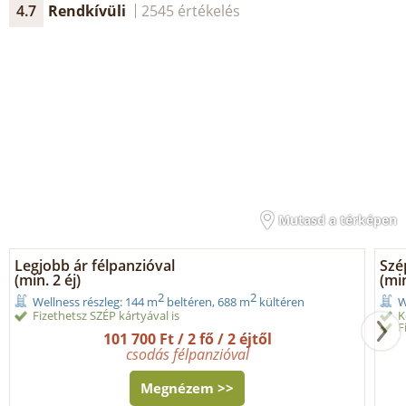
4.7
Rendkívüli
2545 értékelés
Mutasd a térképen
Legjobb ár félpanzióval
Szé
(min. 2 éj)
(min
2
2
Wellness részleg: 144 m
beltéren, 688 m
kültéren
W
Fizethetsz SZÉP kártyával is
K
F
101 700 Ft / 2 fő / 2 éjtől
csodás félpanzióval
Megnézem >>