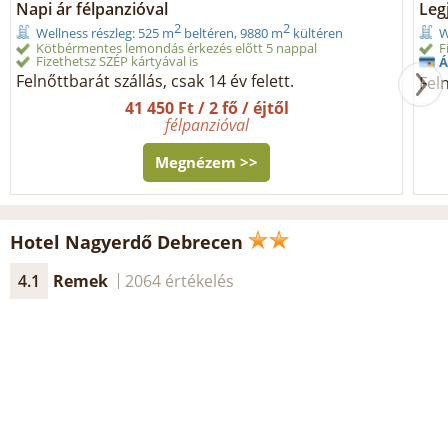
Napi ár félpanzióval
Legj
2
2
Wellness részleg: 525 m
beltéren, 9880 m
kültéren
W
Kötbérmentes lemondás érkezés előtt 5 nappal
F
Fizethetsz SZÉP kártyával is
Á
Felnőttbarát szállás, csak 14 év felett.
Feln
41 450 Ft / 2 fő / éjtől
félpanzióval
Megnézem >>
Hotel Nagyerdő Debrecen
4.1
Remek
2064 értékelés