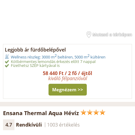
Mutasd a térképen
Legjobb ár fürdőbelépővel
2
2
Wellness részleg: 3000 m
beltéren, 5000 m
kültéren
Kötbérmentes lemondás érkezés előtt 7 nappal
Fizethetsz SZÉP kártyával is
58 440 Ft / 2 fő / éjtől
kiváló félpanzióval
Megnézem >>
Ensana Thermal Aqua Hévíz
4.7
Rendkívüli
1003 értékelés