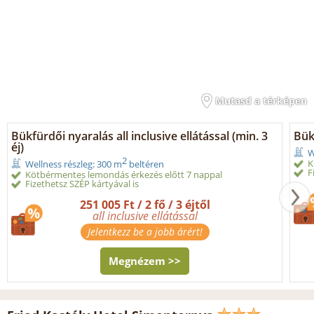
Mutasd a térképen
Bükfürdői nyaralás all inclusive ellátással (min. 3
Bük
éj)
W
2
K
Wellness részleg: 300 m
beltéren
F
Kötbérmentes lemondás érkezés előtt 7 nappal
Fizethetsz SZÉP kártyával is
251 005 Ft / 2 fő / 3 éjtől
all inclusive ellátással
Jelentkezz be a jobb árért!
Megnézem >>