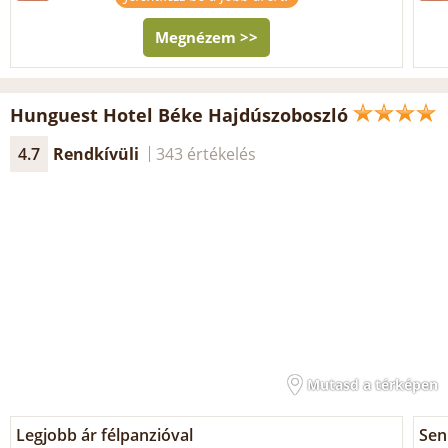
Megnézem >>
Hunguest Hotel Béke Hajdúszoboszló
4.7
Rendkívüli
343 értékelés
Mutasd a térképen
Legjobb ár félpanzióval
Seni