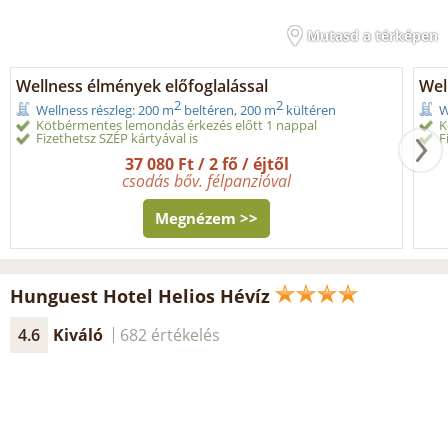
Mutasd a térképen
Wellness élmények előfoglalással
Wel
2
2
Wellness részleg: 200 m
beltéren, 200 m
kültéren
W
Kötbérmentes lemondás érkezés előtt 1 nappal
K
Fizethetsz SZÉP kártyával is
F
37 080 Ft / 2 fő / éjtől
csodás bőv. félpanzióval
Megnézem >>
Hunguest Hotel Helios Hévíz
4.6
Kiváló
682 értékelés