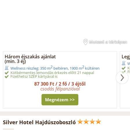
Mutasd a térképen
Három éjszakás ajánlat
Legj
(min. 3 éj)
W
2
2
K
Wellness részleg: 350 m
beltéren, 1900 m
kültéren
F
Kötbérmentes lemondás érkezés előtt 21 nappal
Fizethetsz SZÉP kártyával is
87 300 Ft / 2 fő / 3 éjtől
csodás félpanzióval
Megnézem >>
Silver Hotel Hajdúszoboszló