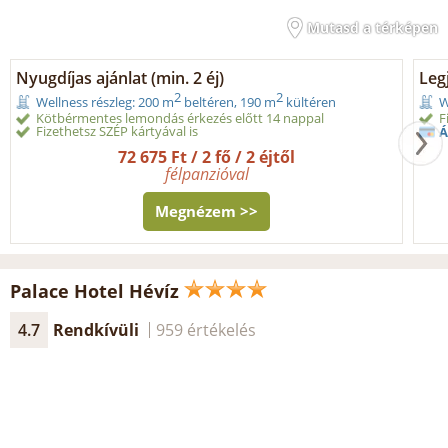
Mutasd a térképen
Nyugdíjas ajánlat (min. 2 éj)
Legj
2
2
Wellness részleg: 200 m
beltéren, 190 m
kültéren
W
Kötbérmentes lemondás érkezés előtt 14 nappal
F
Fizethetsz SZÉP kártyával is
Á
72 675 Ft / 2 fő / 2 éjtől
félpanzióval
Megnézem >>
Palace Hotel Hévíz
4.7
Rendkívüli
959 értékelés