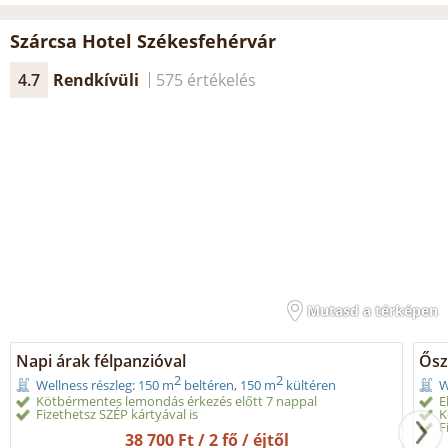
Szárcsa Hotel Székesfehérvár
4.7
Rendkívüli
575 értékelés
Mutasd a térképen
Napi árak félpanzióval
Ősz
2
2
Wellness részleg: 150 m
beltéren, 150 m
kültéren
W
Kötbérmentes lemondás érkezés előtt 7 nappal
E
Fizethetsz SZÉP kártyával is
K
F
38 700 Ft / 2 fő / éjtől