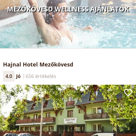
MEZŐKÖVESD WELLNESS AJÁNLATOK
Hajnal Hotel Mezőkövesd
4.0
Jó
656 értékelés