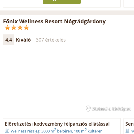
Főnix Wellness Resort Nógrádgárdony
4.4
Kiváló
307 értékelés
Mutasd a térképen
Előrefizetési kedvezmény félpanziós ellátással
Seni
2
2
Wellness részleg: 3000 m
beltéren, 100 m
kültéren
W