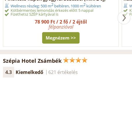
2
2
Wellness részleg: 500 m
beltéren, 1000 m
kültéren
W
Kötbérmentes lemondás érkezés előtt 5 nappal
K
Fizethetsz SZÉP kártyával is
F
78 900 Ft / 2 fő / 2 éjtől
félpanzióval
Megnézem >>
Szépia Hotel Zsámbék
4.3
Kiemelkedő
621 értékelés