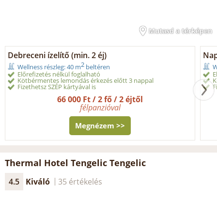
Mutasd a térképen
Debreceni ízelítő (min. 2 éj)
Nap
2
Wellness részleg: 40 m
beltéren
W
Előrefizetés nélkül foglalható
E
Kötbérmentes lemondás érkezés előtt 3 nappal
K
Fizethetsz SZÉP kártyával is
F
66 000 Ft / 2 fő / 2 éjtől
félpanzióval
Megnézem >>
Thermal Hotel Tengelic Tengelic
4.5
Kiváló
35 értékelés