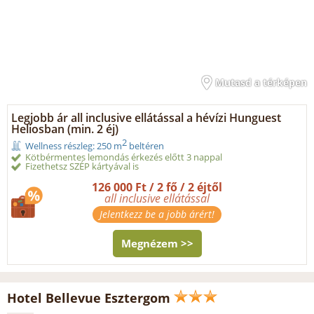
Mutasd a térképen
Legjobb ár all inclusive ellátással a hévízi Hunguest
Heliosban (min. 2 éj)
2
Wellness részleg: 250 m
beltéren
Kötbérmentes lemondás érkezés előtt 3 nappal
Fizethetsz SZÉP kártyával is
126 000 Ft / 2 fő / 2 éjtől
all inclusive ellátással
Jelentkezz be a jobb árért!
Megnézem >>
Hotel Bellevue Esztergom