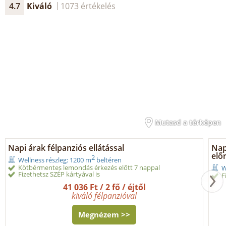
4.7
Kiváló
1073 értékelés
Mutasd a térképen
Napi árak félpanziós ellátással
Napi
elő
2
Wellness részleg: 1200 m
beltéren
Kötbérmentes lemondás érkezés előtt 7 nappal
W
Fizethetsz SZÉP kártyával is
F
41 036 Ft / 2 fő / éjtől
kiváló félpanzióval
Megnézem >>