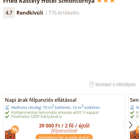
Fried Kastély Hotel Simontornya
4.7
Rendkívüli
776 értékelés
Mutasd a térképen
Napi árak félpanziós ellátással
Seni
2
2
Wellness részleg: 70 m
beltéren, 14 m
kültéren
W
Kötbérmentes lemondás érkezés előtt 3 nappal
K
Fizethetsz SZÉP kártyával is
F
39 000 Ft / 2 fő / éjtől
félpanzióval
Jelentkezz be a jobb árért!