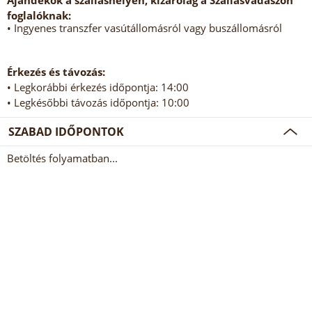
Ajándékok a szálláshelyen, kizárólag a Szállásvadászon
foglalóknak:
• Ingyenes transzfer vasútállomásról vagy buszállomásról
Érkezés és távozás:
• Legkorábbi érkezés időpontja: 14:00
• Legkésőbbi távozás időpontja: 10:00
SZABAD IDŐPONTOK
Betöltés folyamatban...