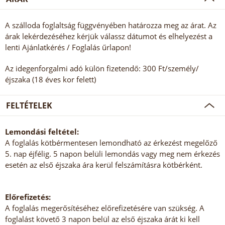
A szálloda foglaltság függvényében határozza meg az árat. Az
árak lekérdezéséhez kérjük válassz dátumot és elhelyezést a
lenti Ajánlatkérés / Foglalás űrlapon!
Az idegenforgalmi adó külön fizetendő: 300 Ft/személy/
éjszaka (18 éves kor felett)
FELTÉTELEK
Lemondási feltétel:
A foglalás kötbérmentesen lemondható az érkezést megelőző
5. nap éjfélig. 5 napon belüli lemondás vagy meg nem érkezés
esetén az első éjszaka ára kerül felszámításra kötbérként.
Előrefizetés:
A foglalás megerősítéséhez előrefizetésére van szükség. A
foglalást követő 3 napon belül az első éjszaka árát ki kell