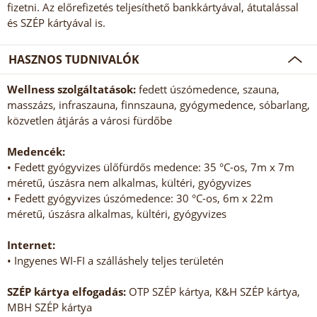
fizetni. Az előrefizetés teljesíthető bankkártyával, átutalással
és SZÉP kártyával is.
HASZNOS TUDNIVALÓK
Wellness szolgáltatások:
fedett úszómedence, szauna,
masszázs, infraszauna, finnszauna, gyógymedence, sóbarlang,
közvetlen átjárás a városi fürdőbe
Medencék:
• Fedett gyógyvizes ülőfürdős medence: 35 °C-os, 7m x 7m
méretű, úszásra nem alkalmas, kültéri, gyógyvizes
• Fedett gyógyvizes úszómedence: 30 °C-os, 6m x 22m
méretű, úszásra alkalmas, kültéri, gyógyvizes
Internet:
• Ingyenes WI-FI a szálláshely teljes területén
SZÉP kártya elfogadás:
OTP SZÉP kártya, K&H SZÉP kártya,
MBH SZÉP kártya