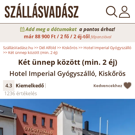
Add meg a dátumokat
a pontos árhoz!
már
88 900 Ft / 2 fő / 2 éj-től
félpanzióval
SzállásVadász.hu
>>
Dél Alföld
>>
Kiskőrös
>>
Hotel Imperial Gyógyszálló
>>
Két ünnep között (min. 2 éj)
Két ünnep között (min. 2 éj)
Hotel Imperial Gyógyszálló, Kiskőrös
4.3
Kiemelkedő
Kedvencekhez
1236 értékelés